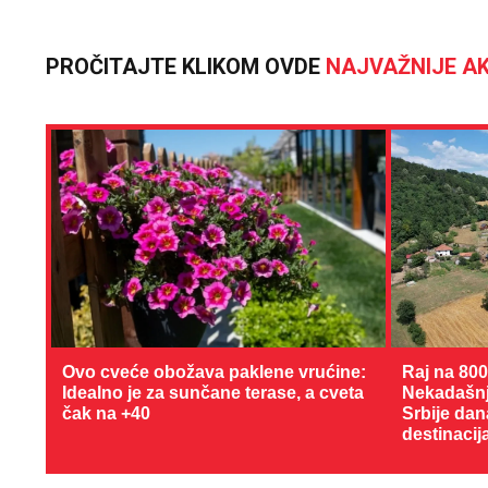
PROČITAJTE KLIKOM OVDE
NAJVAŽNIJE AK
Ovo cveće obožava paklene vrućine:
Raj na 80
Idealno je za sunčane terase, a cveta
Nekadašnji
čak na +40
Srbije dan
destinacij