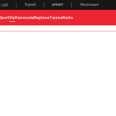
Sport
Vip
Razonoda
Najžena
Trpeza
Radio