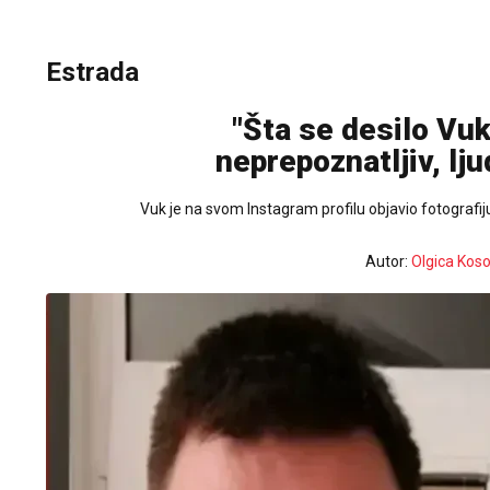
Estrada
"Šta se desilo Vu
neprepoznatljiv, lj
Vuk je na svom Instagram profilu objavio fotografij
Autor:
Olgica Kos