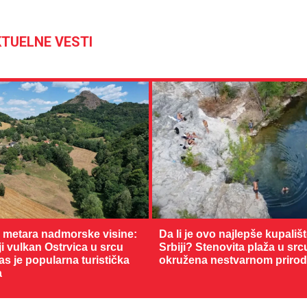
TUELNE VESTI
0 metara nadmorske visine:
Da li je ovo najlepše kupališ
 vulkan Ostrvica u srcu
Srbiji? Stenovita plaža u sr
as je popularna turistička
okružena nestvarnom priro
a