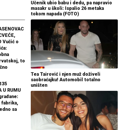
Učenik ubio babu i dedu, pa napravio
masakr u školi: Ispalio 26 metaka
tokom napada (FOTO)
JASENOVAC
CVEĆE,
 Vučić o
ića:
obna
rvatskoj, to
ično
Tea Tairović i njen muž doživeli
saobraćajku! Automobil totalno
135
uništen
A U RUMU
građane:
 fabrika,
jedno sa