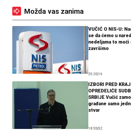
Možda vas zanima
VUČIĆ O NIS-U: N
se da ćemo u nare
nedeljama to moći 
završimo
20:20
|
16
IZBORI PRED KRAJ
OPREDELIĆE SUDB
SRBIJE Vučić zamo
građane samo jedn
stvar
18:55
|
52