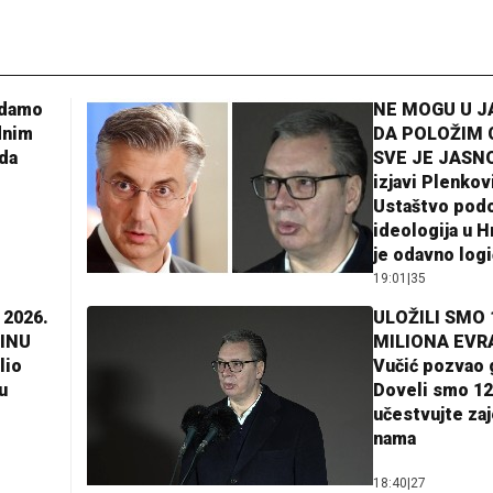
adamo
NE MOGU U 
dnim
DA POLOŽIM 
da
SVE JE JASNO
izjavi Plenkov
Ustaštvo pod
ideologija u H
je odavno log
19:01
|
35
 2026.
ULOŽILI SMO 
INU
MILIONA EVR
lio
Vučić pozvao 
u
Doveli smo 12
učestvujte za
nama
18:40
|
27