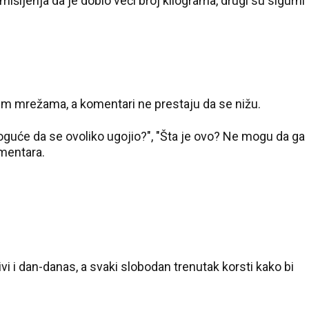
 mišljenja da je dobio veći broj kilograma, drugi su sigurni
enim mrežama, a komentari ne prestaju da se nižu.
 moguće da se ovoliko ugojio?", "Šta je ovo? Ne mogu da ga
mentara.
i i dan-danas, a svaki slobodan trenutak korsti kako bi