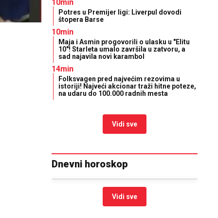
10min
Potres u Premijer ligi: Liverpul dovodi
štopera Barse
10min
Maja i Asmin progovorili o ulasku u "Elitu
10"! Starleta umalo završila u zatvoru, a
sad najavila novi karambol
14min
Folksvagen pred najvećim rezovima u
istoriji! Najveći akcionar traži hitne poteze,
na udaru do 100.000 radnih mesta
Vidi sve
Dnevni horoskop
Vidi sve