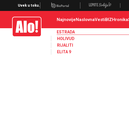
Estrada, poznati, VIP
Uvek u toku.
Najnovije
Naslovna
Vesti
BIZ
Hronika
Alo
ESTRADA
HOLIVUD
RIJALITI
ELITA 9