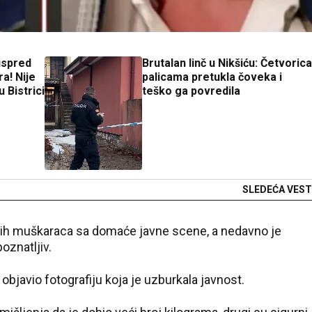
ispred
Brutalan linč u Nikšiću: Četvorica
a! Nije
palicama pretukla čoveka i
u Bistrici
teško ga povredila
SLEDEĆA VEST
ijih muškaraca sa domaće javne scene, a nedavno je
oznatljiv.
objavio fotografiju koja je uzburkala javnost.