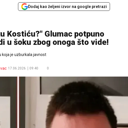
Dodaj kao željeni izvor na google pretrazi
ku Kostiću?" Glumac potpuno
udi u šoku zbog onoga što vide!
u koja je uzburkala javnost
ovac
17.06.2026.
09:40
0