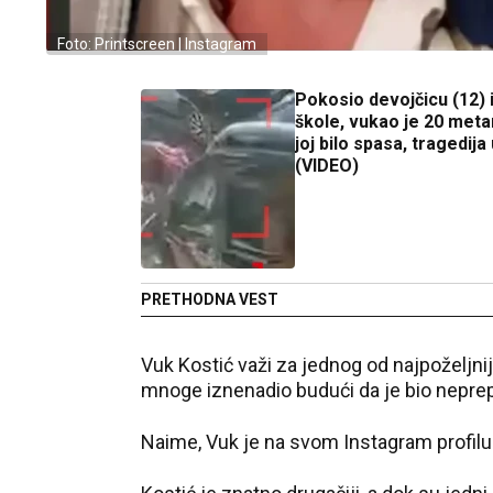
Foto: Printscreen | Instagram
Pokosio devojčicu (12) 
škole, vukao je 20 metar
joj bilo spasa, tragedija 
(VIDEO)
PRETHODNA VEST
Vuk Kostić važi za jednog od najpoželjn
mnoge iznenadio budući da je bio neprep
Naime, Vuk je na svom Instagram profilu 