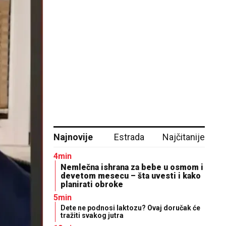
Najnovije
Estrada
Najčitanije
4min
Nemlečna ishrana za bebe u osmom i
devetom mesecu – šta uvesti i kako
planirati obroke
5min
Dete ne podnosi laktozu? Ovaj doručak će
tražiti svakog jutra