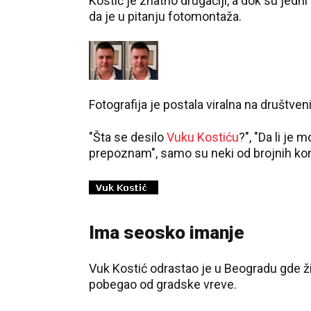
Kostić je znatno drugačiji, a dok su jedni
da je u pitanju fotomontaža.
Fotografija je postala viralna na društv
"Šta se desilo
Vuku Kostiću
?", "Da li je
prepoznam", samo su neki od brojnih ko
Ima seosko imanje
Vuk Kostić odrastao je u Beogradu gde živ
pobegao od gradske vreve.