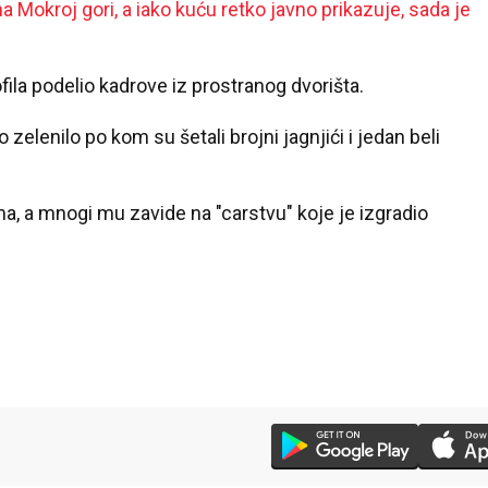
a Mokroj gori, a iako kuću retko javno prikazuje, sada je
la podelio kadrove iz prostranog dvorišta.
zelenilo po kom su šetali brojni jagnjići i jedan beli
a, a mnogi mu zavide na "carstvu" koje je izgradio
24 °C
Loznica