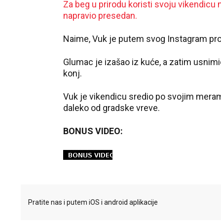
Za beg u prirodu koristi svoju vikendicu n
napravio presedan.
Naime, Vuk je putem svog Instagram profi
Glumac je izašao iz kuće, a zatim usnimio 
konj.
Vuk je vikendicu sredio po svojim meram
daleko od gradske vreve.
BONUS VIDEO:
Pratite nas i putem iOS i android aplikacije