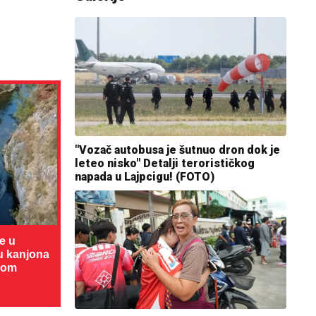
"Vozač autobusa je šutnuo dron dok je
leteo nisko" Detalji terorističkog
napada u Lajpcigu! (FOTO)
te u
cu kanjona
dom