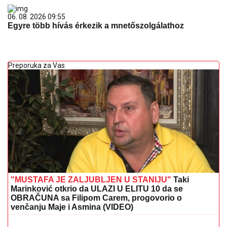
06. 08. 2026 09:55
Egyre több hívás érkezik a mnetőszolgálathoz
Preporuka za Vas
"MUSTAFA JE ZALJUBLJEN U STANIJU"
Taki
Marinković otkrio da ULAZI U ELITU 10 da se
OBRAČUNA sa Filipom Carem, progovorio o
venčanju Maje i Asmina (VIDEO)
JANJUŠ SA ĆERKOM NA ADI BOJANI