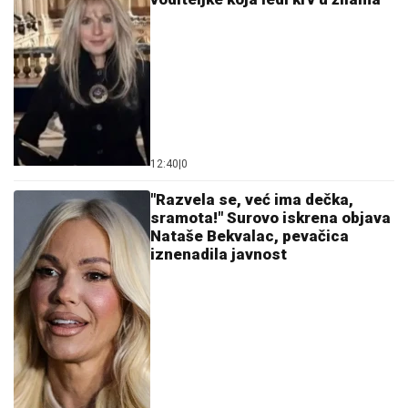
POŠAST BIBLIJSKIH RAZMERA PREKRILA RUSIJU!
Nebo se zacrnelo, snimcak ledi krv u žilama
DRAVA "PALA" NA MINIMUM:
Toplotni
talas napravio ogromne probleme
širom regiona, snimak iz vazduha
pokazuje razmere katastrofe (VIDEO)
NAPRAVILA GREŠKU
Dragan
Stanković verio devojku, a evo zašto
su raskinuli on i Jovana Jeremić
by Aklamator