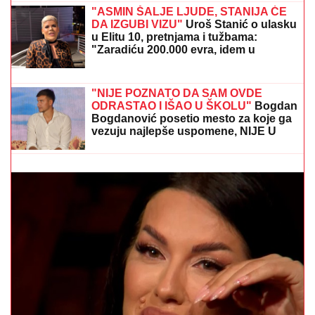
Provodio se na plaži sa Milicom
Veličković, pa pokazao ŠTA RADE
KRUNA I ON: U prvom planu tetovaža
koju je posvetio naslednici (FOTO)
"ASMIN ŠALJE LJUDE, STANIJA ĆE
DA IZGUBI VIZU"
Uroš Stanić o ulasku
u Elitu 10, pretnjama i tužbama:
"Zaradiću 200.000 evra, idem u
američku ambasadu"
"STEFANI MI BRANI DA VIDIM DETE"
Haos na
crnogorskom primorju! Terza i Munjez oči u oči, on
progovorio o tužbama: "Pretila mi je, pokazao sam joj
dokaze" (VIDEO)