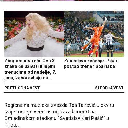
Zbogom nesreći: Ova 3
Zanimljivo rešenje: Piksi
znaka će uživati u lepim
postao trener Spartaka
trenucima od nedelje, 7.
juna, zaboravljaju na
probleme
PRETHODNA VEST
SLEDEĆA VEST
Regionalna muzicka zvezda Tea Tairović u okviru
svije turneje večeras održava koncert na
Omladinskom stadionu “Svetislav Kari Pešić” u
Pirotu.