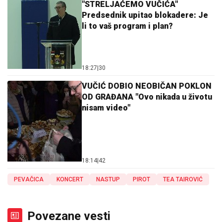
"STRELJAĆEMO VUČIĆA"
Predsednik upitao blokadere: Je
li to vaš program i plan?
18:27
|
30
VUČIĆ DOBIO NEOBIČAN POKLON
OD GRAĐANA "Ovo nikada u životu
nisam video"
18:14
|
42
PEVAČICA
KONCERT
NASTUP
PIROT
TEA TAIROVIĆ
Povezane vesti