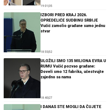
19:01
|
35
IZBORI PRED KRAJ 2026.
OPREDELIĆE SUDBINU SRBIJE
Vučić zamolio građane samo jednu
stvar
18:55
|
52
ULOŽILI SMO 135 MILIONA EVRA U
RUMU Vučić pozvao građane:
Doveli smo 12 fabrika, učestvujte
zajedno sa nama
18:40
|
27
I DANAS STE MOGLI DA ČUJETE