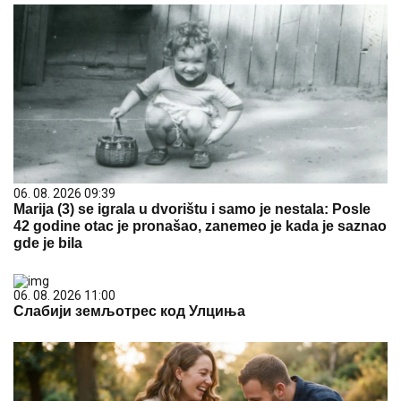
06. 08. 2026 09:39
Marija (3) se igrala u dvorištu i samo je nestala: Posle
42 godine otac je pronašao, zanemeo je kada je saznao
gde je bila
06. 08. 2026 11:00
Слабији земљотрес код Улциња