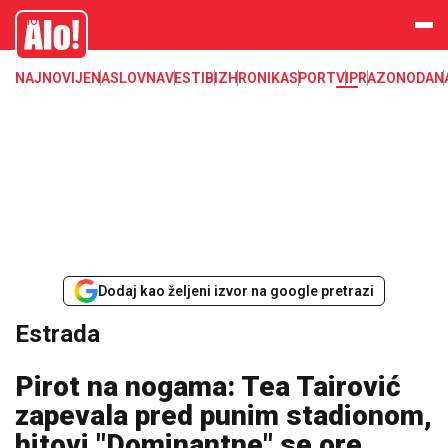
Estrada, poznati, VIP
Alo
NAJNOVIJE
NASLOVNA
VESTI
BIZ
HRONIKA
SPORT
VIP
RAZONODA
N
Dodaj kao željeni izvor na google pretrazi
Estrada
Pirot na nogama: Tea Tairović
zapevala pred punim stadionom,
hitovi "Dominantne" se ore,