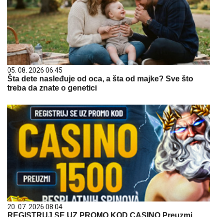
05. 08. 2026 06:45
Šta dete nasleđuje od oca, a šta od majke? Sve što
treba da znate o genetici
20. 07. 2026 08:04
REGISTRUJ SE UZ PROMO KOD CASINO Preuzmi