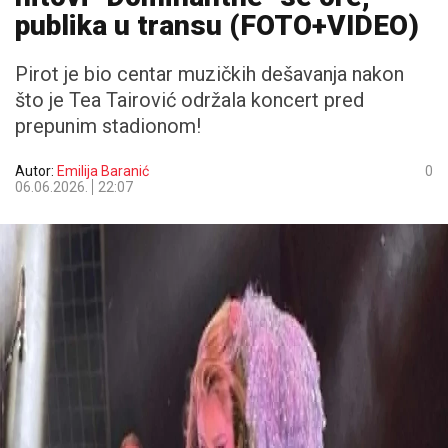
publika u transu (FOTO+VIDEO)
Pirot je bio centar muzičkih dešavanja nakon
što je Tea Tairović održala koncert pred
prepunim stadionom!
Autor:
Emilija Baranić
0
06.06.2026.
22:07