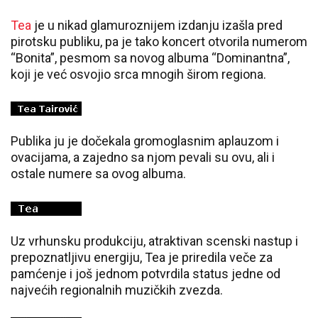
Tea
je u nikad glamuroznijem izdanju izašla pred
pirotsku publiku, pa je tako koncert otvorila numerom
“Bonita”, pesmom sa novog albuma “Dominantna”,
koji je već osvojio srca mnogih širom regiona.
Publika ju je dočekala gromoglasnim aplauzom i
ovacijama, a zajedno sa njom pevali su ovu, ali i
ostale numere sa ovog albuma.
Uz vrhunsku produkciju, atraktivan scenski nastup i
prepoznatljivu energiju, Tea je priredila veče za
pamćenje i još jednom potvrdila status jedne od
najvećih regionalnih muzičkih zvezda.