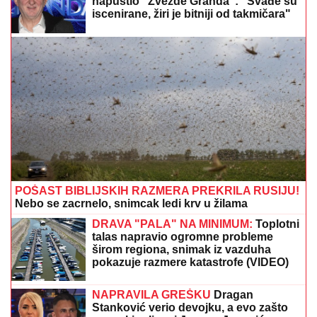
Žena Mikija Đuričića se bavi OZBILJNIM POSLOM
Angelina radi na dva mesta i ne eksponira se javno:
"Jako je sposobna"
DRAGAN STANKOVIĆ VERIO
DEVOJKU ALEKSANDRU NA SVOM
ROĐENDANU
Bivši dečko Jovane
Jeremić srećniji nego ikada, zgodna
plavuša rekla "da"
Paparaco: Nemanja Stevanović
USLIKAN U Crnoj Gori, ostvario
DEČAČKI SAN da živi pored mora!
(VIDEO)