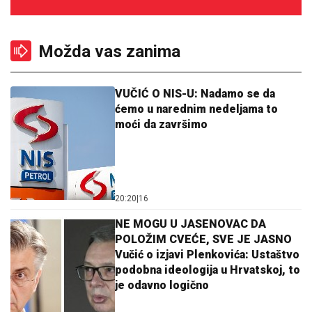
Možda vas zanima
VUČIĆ O NIS-U: Nadamo se da
ćemo u narednim nedeljama to
moći da završimo
20:20
|
16
NE MOGU U JASENOVAC DA
POLOŽIM CVEĆE, SVE JE JASNO
Vučić o izjavi Plenkovića: Ustaštvo
podobna ideologija u Hrvatskoj, to
je odavno logično