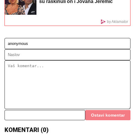
JORDAN UPOZORAVA:
Rizik verskog sukoba raste -
zbog statusa Al Akse, Aman saziva sastanak
EKSKLUZIVNI PAPARACO BRENE SA
NOVOM SNAJKOM!
Uhvatili smo ih u
prestižnom hotelu u Crnoj Gori:
Pevačica skockana od glave do pete,
Viktorova devojka bez šminke (VIDEO)
ČAMCI OD TIKVICA:
Punjeni
mlevenim mesom