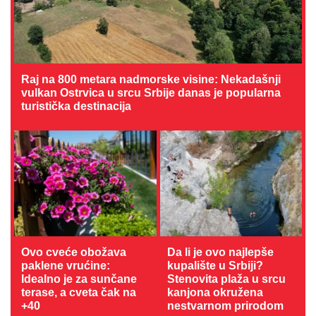
Raj na 800 metara nadmorske visine: Nekadašnji
vulkan Ostrvica u srcu Srbije danas je popularna
turistička destinacija
Ovo cveće obožava
Da li je ovo najlepše
paklene vrućine:
kupalište u Srbiji?
Idealno je za sunčane
Stenovita plaža u srcu
terase, a cveta čak na
kanjona okružena
+40
nestvarnom prirodom