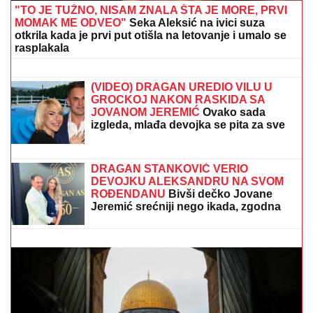
"NIJE POZNATO DA SAM OVDE
ODRASTAO I IŠAO U ŠKOLU"
Bogdan
Bogdanović posetio mesto za koje ga
vezuju najlepše uspomene, NIJE U
SRBIJI: "Babe su mi ovde, još su žive"
OD PROPISA DO VEŠTAČKE
INTELIGENCIJE
Prijavite se na vreme:
PKS organizuje obuke za izazove
savremenog poslovanja
"TO JE TUŽNO, NISAM ZNALA ŠTA JE MORE, PRVI