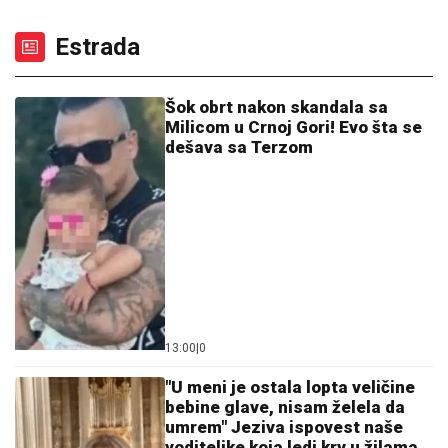
LUKSUZNA ŽURKA NA KROVU HOTELA
Milica
Pavlović priredila druženje za 50 fanova, a za jednu
situaciju poručila: "Ne osuđujem, ali to nije moj stil"
"MA NEK ME UBIJU, UHVATILA ME
NEKA SVEJEDNOĆA"
Isplivala
prepiska Zvicerovih prljavih
policajaca: "Čitav me život jure, nek
urade to da počinem" (FOTO)
"NISAM HTEO DA UČESTVUJEM U
TOME"
Srpski muzičar otkrio zašto je
napustio "Zvezde Granda": "Svađe su
iscenirane, žiri je bitniji od takmičara"