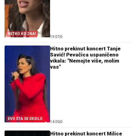
RETKO KO ZNA!
19:07
|
0
Hitno prekinut koncert Tanje
Savić! Pevačica uspaničeno
vikala: "Nemojte više, molim
vas"
EVO ŠTA SE DESILO
14:00
|
0
Hitno prekinut koncert Milice