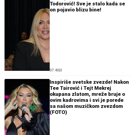
Todorović! Sve je stalo kada se
on pojavio blizu bine!
07:40
|
0
Inspiriše svetske zvezde! Nakon
Tee Tairović i Tejt Mekrej
okupana zlatom, mreže bruje o
ovim kadrovima i svi je porede
sa našom muzičkom zvezdom
(FOTO)