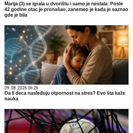
Marija (3) se igrala u dvorištu i samo je nestala: Posle
42 godine otac je pronašao, zanemeo je kada je saznao
gde je bila
09. 08. 2026 06:26
Da li deca nasleđuju otpornost na stres? Evo šta kaže
nauka