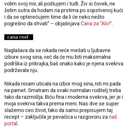
volim svoj mir, ali poštujem i tuđi. Živ si čovek, ne
želim sutra da hodam na prstima po sopstvenoj kući
i da se opterećujem time da li će neko nešto
pogrešno da shvati" – objašnjava
Ćana za "Alo!".
Naglašava da se nikada neće mešati u ljubavne
izbore svog sina, već da će mu biti maksimalna
podrška iz prikrajka, baš onako kako je njena svekrva
podržavala nju.
Nikada nisam uticala na izbor mog sina, niti mi pada
na pamet. Smatram da svaki normalan roditelj treba
tako da razmišlja. Biću fina i moderna svekrva, jer je i
moja svekrva takva prema meni. Nas dve se super
slažemo ceo život, tako da samo prepisujem taj
recept – zaključila je pevačica u razgovoru za
naš
portal.