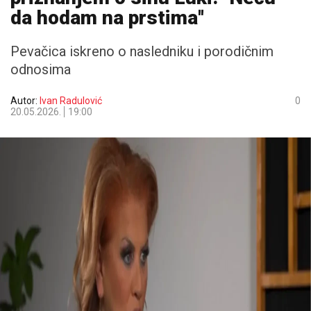
da hodam na prstima''
Pevačica iskreno o nasledniku i porodičnim
odnosima
Autor:
Ivan Radulović
0
20.05.2026.
19:00