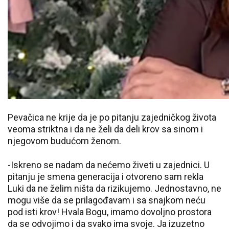
Pevačica ne krije da je po pitanju zajedničkog života
veoma striktna i da ne želi da deli krov sa sinom i
njegovom budućom ženom.
-Iskreno se nadam da nećemo živeti u zajednici. U
pitanju je smena generacija i otvoreno sam rekla
Luki da ne želim ništa da rizikujemo. Jednostavno, ne
mogu više da se prilagođavam i sa snajkom neću
pod isti krov! Hvala Bogu, imamo dovoljno prostora
da se odvojimo i da svako ima svoje. Ja izuzetno