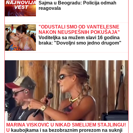
napustio Srbiju, a voditeljki je velika
podrška: "Brak nam je bio savršen"
MLADIĆ (21) POSLE TUČE NOŽEM
IZBO MUŠKARCA (32)
Horor kod
Sajma u Beogradu: Policija odmah
reagovala
OVO NEMA NI U "BETON LIGI":
Ispucao loptu i
izazvao saobraćajku (VIDEO)
"ODUSTALI SMO OD VANTELESNE
NAKON NEUSPEŠNIH POKUŠAJA"
Voditeljka sa mužem slavi 16 godina