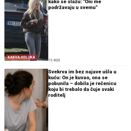
kako se slažu: "Oni me
podržavaju u svemu"
KAKVA ODLUKA
15:40
|
0
Svekrva im bez najave ušla u
kuću: On je kuvao, ona se
pobunila – dobila je rečenicu
koju bi trebalo da čuje svaki
roditelj