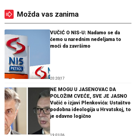
Možda vas zanima
VUČIĆ O NIS-U: Nadamo se da
ćemo u narednim nedeljama to
moći da završimo
20:20
|
17
NE MOGU U JASENOVAC DA
POLOŽIM CVEĆE, SVE JE JASNO
Vučić o izjavi Plenkovića: Ustaštvo
podobna ideologija u Hrvatskoj, to
je odavno logično
19:01
|
36