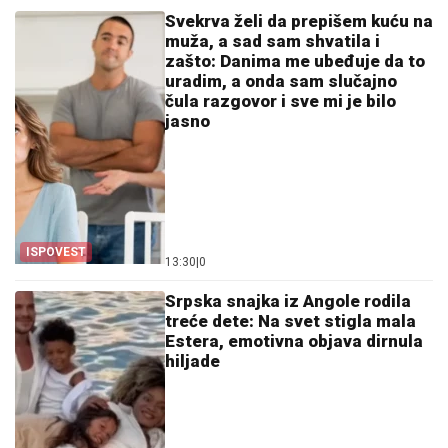
Svekrva želi da prepišem kuću na
muža, a sad sam shvatila i
zašto: Danima me ubeđuje da to
uradim, a onda sam slučajno
čula razgovor i sve mi je bilo
jasno
ISPOVEST
13:30
|
0
Srpska snajka iz Angole rodila
treće dete: Na svet stigla mala
Estera, emotivna objava dirnula
hiljade