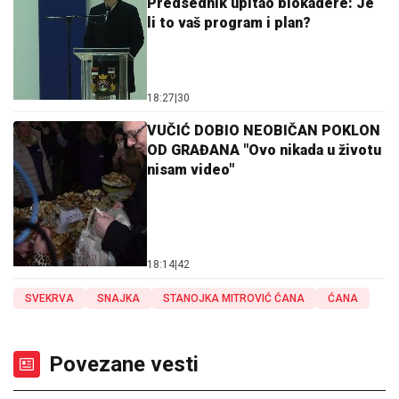
Predsednik upitao blokadere: Je
li to vaš program i plan?
18:27
|
30
VUČIĆ DOBIO NEOBIČAN POKLON
OD GRAĐANA "Ovo nikada u životu
nisam video"
18:14
|
42
SVEKRVA
SNAJKA
STANOJKA MITROVIĆ ĆANA
ĆANA
Povezane vesti