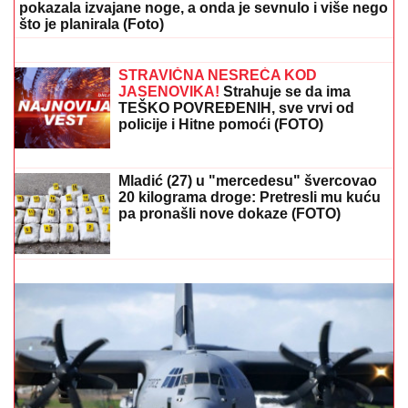
braka: "Dovoljni smo jedno drugom"
PAKLENI VIKEND PRED NAMA:
Temperatura do 36 stepeni, evo kad
stižu i pljuskovi
MARINA VISKOVIĆ U NIKAD SMELIJEM STAJLINGU!
U
kaubojkama i sa bezobraznim prorezom na suknji
pokazala izvajane noge, a onda je sevnulo i više nego
što je planirala (Foto)
PEVAČICA SPAKOVALA KOFERE I