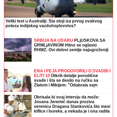
OTIŠLA IZ BEOGRADA
Odmara na
luks destinaciji gde noć košta
papreno: "Sa 34 godine zavolela
pesak"
STRAVIČNA NESREĆA KOD
JASENOVIKA!
Strahuje se da ima
TEŠKO POVREĐENIH, sve vrvi od
policije i Hitne pomoći (FOTO)
KRVAVA ČITULJA POKRENULA PAKAO U
BALKANSKOM GRADU?!
Opsadno stanje na
ulicama, MECI LETE NA SVE STRANE: Drama počela
ubistvom na sastanku zbog duga Zviceru, onda je