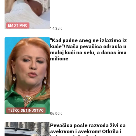
EMOTIVNO
14:35
|
0
"Kad padne sneg ne izlazimo iz
kuće"! Naša pevačica odrasla u
maloj kući na selu, a danas ima
milione
TEŠKO DETINJSTVO
06:00
|
0
Pevačica posle razvoda živi sa
svekrvom i svekrom! Otkrila i