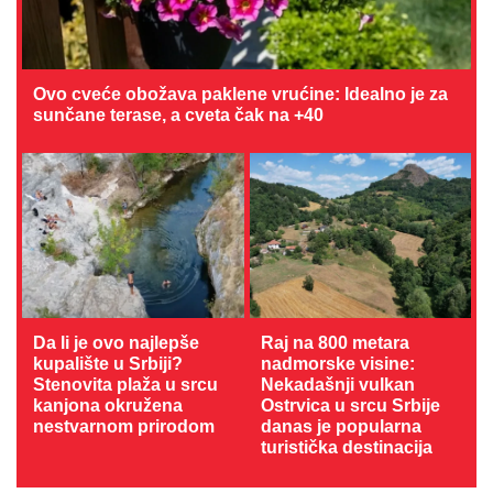
Ovo cveće obožava paklene vrućine: Idealno je za
sunčane terase, a cveta čak na +40
Da li je ovo najlepše
Raj na 800 metara
kupalište u Srbiji?
nadmorske visine:
Stenovita plaža u srcu
Nekadašnji vulkan
kanjona okružena
Ostrvica u srcu Srbije
nestvarnom prirodom
danas je popularna
turistička destinacija