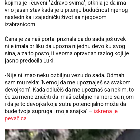
kojima je i čuveni "Zdravo svima", otkrila je da ima
vrlo jasan stav kada je u pitanju budućnost njenog
naslednika i zajednički život sa njegovom
izabranicom.
Ćana je za naš portal priznala da do sada još uvek
nije imala priliku da upozna nijednu devojku svog
sina, a za to postoji i veoma opravdan razlog koji je
jasno predočila Luki.
-Nije ni imao neku ozbiljnu vezu do sada. Odmah
sam mu rekla: 'Nemoj da me upoznaješ sa svakom
devojkom'. Kada odlučiš da me upoznaš sa nekim, to
će za mene značiti da imaš ozbiljne namere sa njom
i da je to devojka koja sutra potencijalno može da
bude tvoja supruga i moja snajka" –
iskrena je
pevačica.