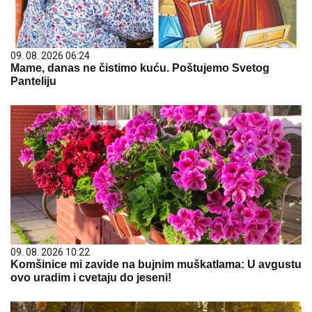
09. 08. 2026 06:24
Mame, danas ne čistimo kuću. Poštujemo Svetog
Panteliju
09. 08. 2026 10:22
Komšinice mi zavide na bujnim muškatlama: U avgustu
ovo uradim i cvetaju do jeseni!