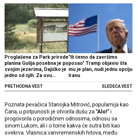
Proglašena za Park prirode
"Ili ćemo da završimo
planina Golija posebna je po
posao" Tramp objavio šta
svojim jezerima, Dajićko je
mu je plan, nudi jednu opciju
jedno od njih: Za ovu
Iranu
lokaciju na srpskoj
PRETHODNA VEST
SLEDEĆA VEST
netaknutoj lepotici vezani
su brojni mitovi i legende
Poznata pevačica Stanojka Mitrović, popularnija kao
Ćana, u potpunosti je otvorila dušu za
"Alo!"
i
progovorila o porodičnim odnosima, odnosu sa
sinom Lukom, ali i o tome kakva će sutra biti kao
svekrva. Vlasnica vanvremenskih hitova, među