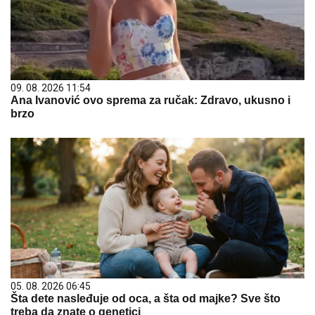
09. 08. 2026 11:54
Ana Ivanović ovo sprema za ručak: Zdravo, ukusno i
brzo
05. 08. 2026 06:45
Šta dete nasleđuje od oca, a šta od majke? Sve što
treba da znate o genetici