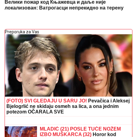
Велики пожар код Књажевца и даље није
локализован: Ватрогасци непрекидно на терену
Preporuka za Vas
(FOTO) SVI GLEDAJU U SARU JO!
Pevačica i Aleksej
Bjelogrlić ne skidaju osmeh sa lica, a ona jednim
potezom OČARALA SVE
(FOTO) EVO GDE SE NALAZI PRVI
MUŽ JOVANE JEREMIĆ
Dok svi bruje
o Draganovoj veridbi, Vojislav