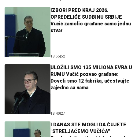
IZBORI PRED KRAJ 2026.
OPREDELIĆE SUDBINU SRBIJE
Vučić zamolio građane samo jednu
stvar
18:55
|
52
ULOŽILI SMO 135 MILIONA EVRA U
RUMU Vučić pozvao građane:
Doveli smo 12 fabrika, učestvujte
zajedno sa nama
18:40
|
27
I DANAS STE MOGLI DA ČUJETE
"STRELJAĆEMO VUČIĆA"