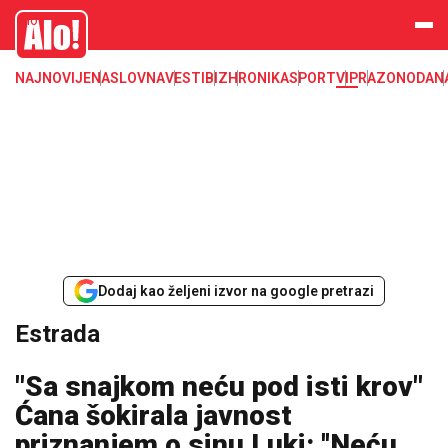
Estrada, poznati, VIP
Alo
NAJNOVIJE
NASLOVNA
VESTI
BIZ
HRONIKA
SPORT
VIP
RAZONODA
N
Dodaj kao željeni izvor na google pretrazi
Estrada
"Sa snajkom neću pod isti krov"
Ćana šokirala javnost
priznanjem o sinu Luki: ''Neću