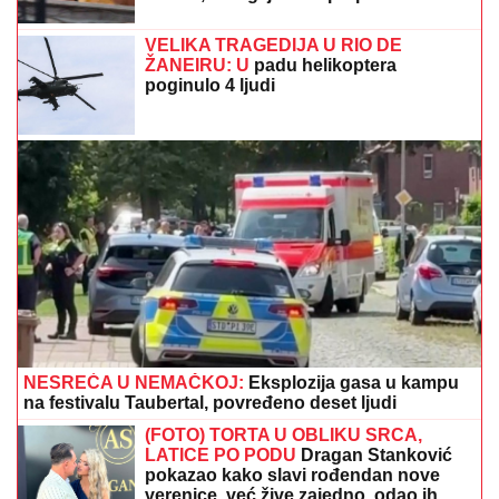
Eminu Jahović je jedna trauma OBELEŽILA ZA CEO
ŽIVOT, ovo malo ko zna: "Pao mi je na ruke, bilo mi je
strašno teško"
Sludeše celu planetu: Trampov čovek
otkrio šta će biti sa prolaskom kroz
Ormuz
"KAD SAM SE OŽENIO IMAO SAM
LJUBAVNICU, IMAM JE I DANAS"
Pevač oženio koleginicu pa javno
priznao da je vara na svakom koraku:
"Skoro svi na estradi imaju paralelne
veze"