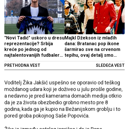
"Novi Tadić" uskoro u dresu
Majkl Džekson iz mlađih
reprezentacije? Srbija
dana: Bratanac pop ikone
kreće po jednog od
šarmirao sve na crvenom
najtalentovanijih fudbalera
tepihu, ovaj detalj smo
Evrope
morali da zapazimo
PRETHODNA VEST
SLEDEĆA VEST
Voditelj Žika Jakšić uspešno se oporavio od teškog
moždanog udara koji je doživeo u julu prošle godine,
a nedavno je pred kamerama domaćih medija otkrio
da je za života obezbedio grobno mesto pre 8
godina, kada ga je kupio na Bežanijskom groblju i to
pored groba pokojnog Saše Popovića.