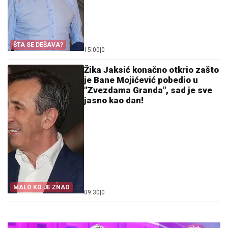
ŠTA SE DEŠAVA?
15:00
|
0
Žika Jaksić konačno otkrio zašto
je Bane Mojićević pobedio u
"Zvezdama Granda", sad je sve
jasno kao dan!
MALO KO JE ZNAO
09:30
|
0