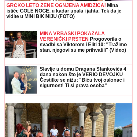
GRČKO LETO ŽENE OGNJENA AMIDŽIĆA!
Mina
ističe GOLE NOGE, u kadar upala i jahta: Tek da je
vidite u MINI BIKINIJU (FOTO)
Pisala Bori Santani sa lažnog profila,
on prosuo Filipinsko more laži i poslao
previše, a ona sve snimila i sad ga drži
u šaci
MINA VRBAŠKI POKAZALA
VERENIČKI PRSTEN
Progovorila o
svadbi sa Viktorom i Eliti 10: "Tražimo
stan, njegovi su me prihvatili" (Video)