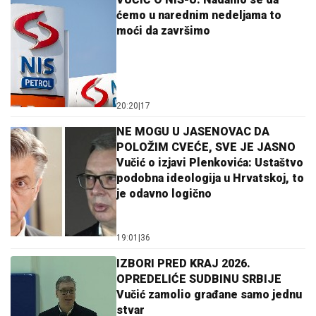
ćemo u narednim nedeljama to
moći da završimo
20:20
|
17
NE MOGU U JASENOVAC DA
POLOŽIM CVEĆE, SVE JE JASNO
Vučić o izjavi Plenkovića: Ustaštvo
podobna ideologija u Hrvatskoj, to
je odavno logično
19:01
|
36
IZBORI PRED KRAJ 2026.
OPREDELIĆE SUDBINU SRBIJE
Vučić zamolio građane samo jednu
stvar