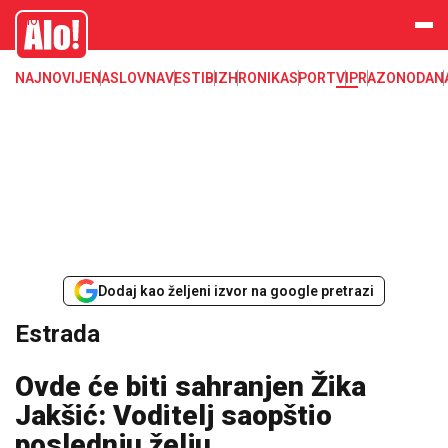
Estrada, poznati, VIP
Alo
NAJNOVIJE
NASLOVNA
VESTI
BIZ
HRONIKA
SPORT
VIP
RAZONODA
N
Dodaj kao željeni izvor na google pretrazi
Estrada
Ovde će biti sahranjen Žika
Jakšić: Voditelj saopštio
poslednju želju