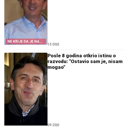
NE KRIJE DA JE NA
15:00
|
0
MUKAMA
Posle 8 godina otkrio istinu o
razvodu: "Ostavio sam je, nisam
mogao"
09:20
|
0