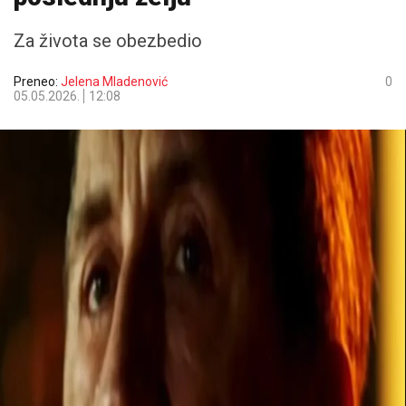
Za života se obezbedio
Preneo:
Jelena Mladenović
0
05.05.2026.
12:08