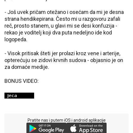
- Još uvek pričam otežano i osećam da mi je desna
strana hendikepirana. Često mi u razgovoru zafali
reč, prosto stanem, u glavi mi se desi konfuzija -
rekao je voditelj koji dva puta nedeljno ide kod
logopeda.
- Visok pritisak šteti jer prolazi kroz vene i arterije,
opterećuju se zidovi krvnih sudova - objasnio je on
za domaće medije.
BONUS VIDEO:
Pratite nas i putem iOS i android aplikacije