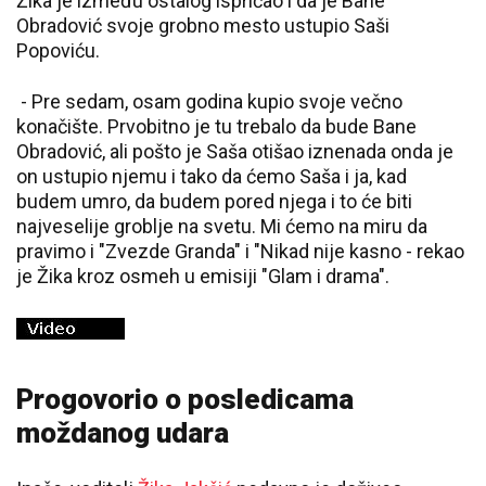
Žika je između ostalog ispričao i da je Bane
Obradović svoje grobno mesto ustupio Saši
Popoviću.
- Pre sedam, osam godina kupio svoje večno
konačište. Prvobitno je tu trebalo da bude Bane
Obradović, ali pošto je Saša otišao iznenada onda je
on ustupio njemu i tako da ćemo Saša i ja, kad
budem umro, da budem pored njega i to će biti
najveselije groblje na svetu. Mi ćemo na miru da
pravimo i "Zvezde Granda" i "Nikad nije kasno - rekao
je Žika kroz osmeh u emisiji "Glam i drama".
Progovorio o posledicama
moždanog udara