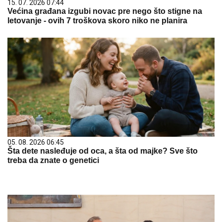
15. 07. 2026 07:44
Većina građana izgubi novac pre nego što stigne na
letovanje - ovih 7 troškova skoro niko ne planira
05. 08. 2026 06:45
Šta dete nasleđuje od oca, a šta od majke? Sve što
treba da znate o genetici