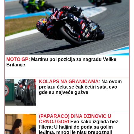
OŽENIO SE DEJAN STANKOVIĆ KRALJ!
Doktorka
otkrila kako se oseća nakon venčanja: "Zaljubljena
sam", tu su njegovi roditelji i sestra (VIDEO)
"HOĆEŠ TI DA SE SKIDAŠ ILI JA DA
TE SKINEM?"
Pevačica doživela
jezivo zlostavljanje, o traumi samo
jednom govorila: "Ceo dan sam bila
zaključana"
ANELI DOBILA PREPISKE FILIPA I
JOVANE CVIJANOVIĆ
Odmah se
oglasila: "Sve dođe do mene", evo da
li je kontaktirala Đukića