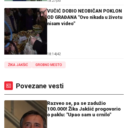
18:27
|
30
VUČIĆ DOBIO NEOBIČAN POKLON
OD GRAĐANA "Ovo nikada u životu
nisam video"
18:14
|
42
ŽIKA JAKŠIĆ
GROBNO MESTO
Povezane vesti
Razveo se, pa se zadužio
100.000! Žika Jakšić progovorio
o paklu: "Upao sam u crnilo"