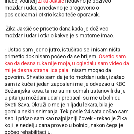
Inače, voditelj
Žika Jakšić
nedavno je doživeo
moždani udar, a nedavno je progovorio o
posledicama i otkrio kako teče oporavak.
Žika Jakšić se prisetio dana kada je doživeo
moždani udar i otkrio kakve je simptome imao.
- Ustao sam jedno jutro, istuširao se i nisam ništa
primetio dok nisam počeo da se brijem.
Osetio sam
kao da desna ruka nije moja, u ogledalu sam video da
mi je desna strana lica pala
i nisam mogao da
govorim. Shvatio sam da je to moždani udar, izašao
sam iz kuće i jedan zaposleni me je odvezao u KBC
Bežanijska kosa, tamo su mi odmah ustanovili da je
u pitanju moždani udar i prebacili su me u bolnicu
Sveti Sava. Okružilo me je hiljadu lekara, bila je
gomila nekih snimanja. Tek posle 24 sata došao sam
sebi i pričao sam kao najpijaniji čovek - rekao je Žika
koji je nedelju dana proveo u bolnici, nakon čega je
počeo rehabilitaciju.