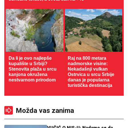
Da li je ovo najlepše
Raj na 800 metara
kupalište u Srbiji?
nadmorske visine:
Stenovita plaža u srcu
Nekadašnji vulkan
kanjona okružena
Ostrvica u srcu Srbije
nestvarnom prirodom
danas je popularna
turistička destinacija
Možda vas zanima
VUČIĆ O NIS-U: Nadamo se da