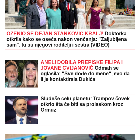
MLADIĆ (21) POSLE TUČE NOŽEM IZBO MUŠKARCA
(32)
Horor kod Sajma u Beogradu: Policija odmah
reagovala
Slavlje u domu Dragana Stankovića 4
dana nakon što je VERIO DEVOJKU
Čestitke se nižu: "Biću tvoj oslonac i
sigurnost! Ti si prava osoba"
"HITNO PODNOSIMO PRIJAVU ZA
KRIVIČNO DELO"
Oglasio se advokat
Jelene Radanović nakon jezivih pretnji
koje je dobila od Ane Nikolić: "To je
sramno"