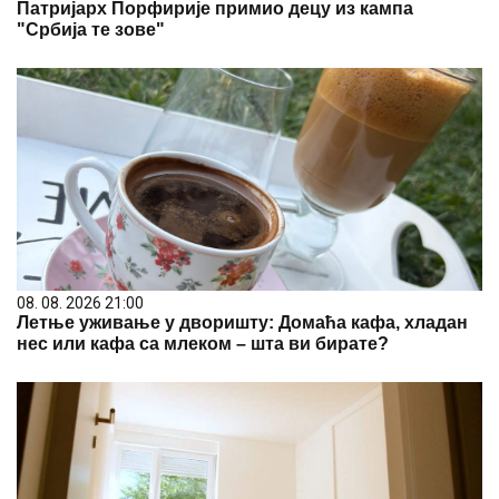
Патријарх Порфирије примио децу из кампа
"Србија те зове"
08. 08. 2026 21:00
Летње уживање у дворишту: Домаћа кафа, хладан
нес или кафа са млеком – шта ви бирате?