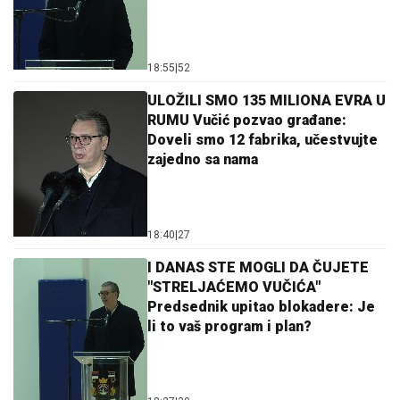
18:55
|
52
ULOŽILI SMO 135 MILIONA EVRA U
RUMU Vučić pozvao građane:
Doveli smo 12 fabrika, učestvujte
zajedno sa nama
18:40
|
27
I DANAS STE MOGLI DA ČUJETE
"STRELJAĆEMO VUČIĆA"
Predsednik upitao blokadere: Je
li to vaš program i plan?