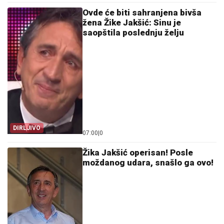
Ovde će biti sahranjena bivša
žena Žike Jakšić: Sinu je
saopštila poslednju želju
DIRLJIVO
07:00
|
0
Žika Jakšić operisan! Posle
moždanog udara, snašlo ga ovo!