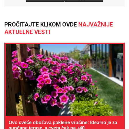
PROČITAJTE KLIKOM OVDE
NAJVAŽNIJE
AKTUELNE VESTI
Ovo cveće obožava paklene vrućine: Idealno je za
sunčane terase, a cveta čak na +40