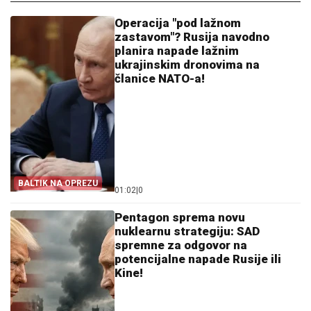
Operacija "pod lažnom
zastavom"? Rusija navodno
planira napade lažnim
ukrajinskim dronovima na
članice NATO-a!
BALTIK NA OPREZU
01:02
|
0
Pentagon sprema novu
nuklearnu strategiju: SAD
spremne za odgovor na
potencijalne napade Rusije ili
Kine!