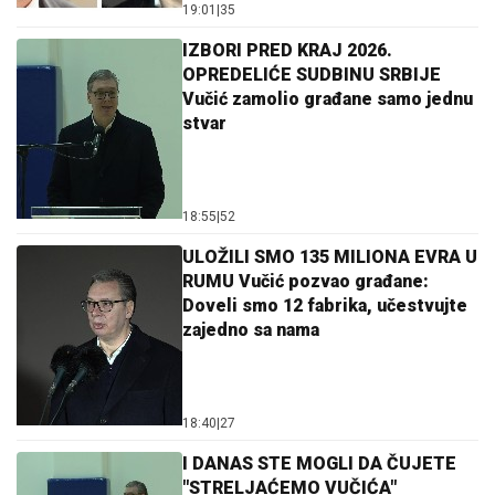
19:01
|
35
IZBORI PRED KRAJ 2026.
OPREDELIĆE SUDBINU SRBIJE
Vučić zamolio građane samo jednu
stvar
18:55
|
52
ULOŽILI SMO 135 MILIONA EVRA U
RUMU Vučić pozvao građane:
Doveli smo 12 fabrika, učestvujte
zajedno sa nama
18:40
|
27
I DANAS STE MOGLI DA ČUJETE
"STRELJAĆEMO VUČIĆA"