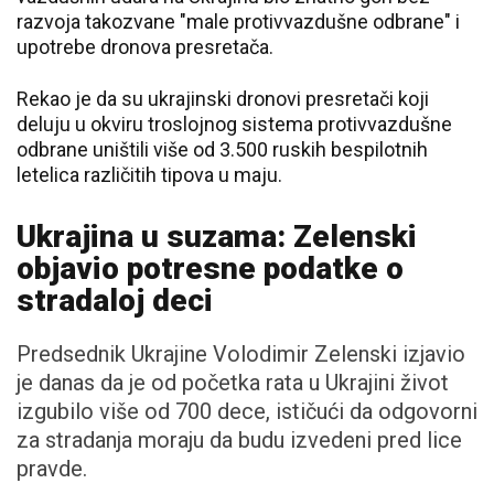
razvoja takozvane "male protivvazdušne odbrane" i
upotrebe dronova presretača.
Rekao je da su ukrajinski dronovi presretači koji
deluju u okviru troslojnog sistema protivvazdušne
odbrane uništili više od 3.500 ruskih bespilotnih
letelica različitih tipova u maju.
Ukrajina u suzama: Zelenski
objavio potresne podatke o
stradaloj deci
Predsednik Ukrajine Volodimir Zelenski izjavio
je danas da je od početka rata u Ukrajini život
izgubilo više od 700 dece, ističući da odgovorni
za stradanja moraju da budu izvedeni pred lice
pravde.