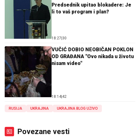
Predsednik upitao blokadere: Je
li to vaš program i plan?
18:27
|
30
VUČIĆ DOBIO NEOBIČAN POKLON
OD GRAĐANA "Ovo nikada u životu
nisam video"
18:14
|
42
RUSIJA
UKRAJINA
UKRAJINA BLOG UZIVO
Povezane vesti