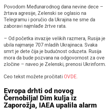
Povodom Međunarodnog dana nevine dece –
žrtava agresije, Zelenski se oglasio na
Telegramu i poručio da Ukrajina ne sme da
zaboravi najmlađe žrtve rata.
– Od početka invazije velikih razmera, Rusija je
ubila najmanje 707 mladih Ukrajinaca. Svaka
smrt je dete čija je budućnost oduzeta. Rusija
mora da bude pozvana na odgovornost za ove
zločine – naveo je Zelenski, prenosi Ukrinform.
Ceo tekst možete pročitati
OVDE.
Evropa drhti od novog
Černobilja! Dim kulja iz
Zaporožja, IAEA upalila alarm