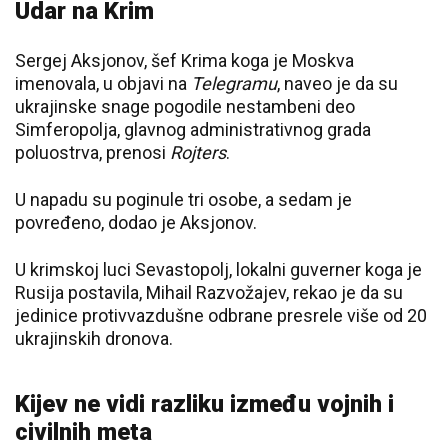
Udar na Krim
Sergej Aksjonov, šef Krima koga je Moskva
imenovala, u objavi na
Telegramu
, naveo je da su
ukrajinske snage pogodile nestambeni deo
Simferopolja, glavnog administrativnog grada
poluostrva, prenosi
Rojters
.
U napadu su poginule tri osobe, a sedam je
povređeno, dodao je Aksjonov.
U krimskoj luci Sevastopolj, lokalni guverner koga je
Rusija postavila, Mihail Razvožajev, rekao je da su
jedinice protivvazdušne odbrane presrele više od 20
ukrajinskih dronova.
Kijev ne vidi razliku između vojnih i
civilnih meta