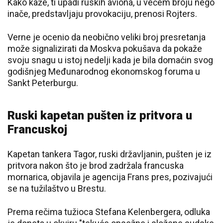
Kako kaže, ti upadi ruskih aviona, u većem broju nego
inače, predstavljaju provokaciju, prenosi Rojters.
Verne je ocenio da neobično veliki broj presretanja
može signalizirati da Moskva pokušava da pokaže
svoju snagu u istoj nedelji kada je bila domaćin svog
godišnjeg Međunarodnog ekonomskog foruma u ​​
Sankt Peterburgu.
Ruski kapetan pušten iz pritvora u
Francuskoj
Kapetan tankera Tagor, ruski državljanin, pušten je iz
pritvora nakon što je brod zadržala francuska
mornarica, objavila je agencija Frans pres, pozivajući
se na tužilaštvo u Brestu.
Prema rečima tužioca Stefana Kelenbergera, odluka