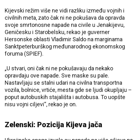
Kijevski režim više ne vidi razliku između vojnih i
civilnih meta, zato čak ni ne pokušava da opravda
svoje smrtonosne napade na civile u Jenakijevu,
Geničesku i Starobelsku, rekao je guverner
Hersonske oblasti Vladimir Saldo na marginama
Sanktpeterburškog međunarodnog ekonomskog
foruma (SPIEF).
„U stvari, oni čak ni ne pokušavaju da nekako
opravdaju ove napade. Sve maske su pale.
Nastavljaju se stalni udari na civilna transportna
vozila, bolnice, vrtiće, mesta gde se ljudi okupljaju –
poput autobuskih stajališta i autobusa. To uopšte
nisu vojni ciljevi“, rekao je on.
Zelenski: Pozicija Kijeva jača