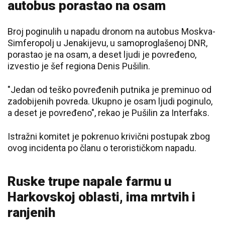
autobus porastao na osam
Broj poginulih u napadu dronom na autobus Moskva-
Simferopolj u Jenakijevu, u samoproglašenoj DNR,
porastao je na osam, a deset ljudi je povređeno,
izvestio je šef regiona Denis Pušilin.
"Jedan od teško povređenih putnika je preminuo od
zadobijenih povreda. Ukupno je osam ljudi poginulo,
a deset je povređeno", rekao je Pušilin za Interfaks.
Istražni komitet je pokrenuo krivični postupak zbog
ovog incidenta po članu o terorističkom napadu.
Ruske trupe napale farmu u
Harkovskoj oblasti, ima mrtvih i
ranjenih