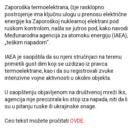
Zaporoška termoelektrana, čije rasklopno
postrojenje ima ključnu ulogu u prenosu električne
energije ka Zaporoškoj nuklearnoj elektrani pod
ruskom kontrolom, našla se jutros pod, kako navodi
Međunarodna agencija za atomsku energiju (IAEA),
„teškim napadom“.
IAEA je saopštila da su njeni stručnjaci na terenu
primetili gust dim koji se uzdizao iz pravca
termoelektrane, kao i da su registrovali zvuke
intenzivne vojne aktivnosti u okolini objekta.
U saopštenju objavljenom na društvenoj mreži Iks,
agencija nije precizirala ko stoji iza napada, niti da li
su u pitanju ruske ili ukrajinske snage.
Ceo tekst možete pročitati
OVDE.