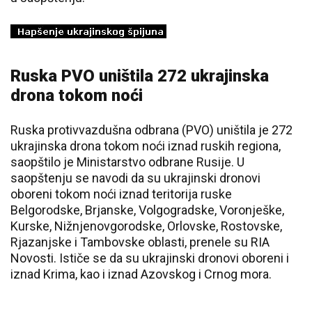
Ruska PVO uništila 272 ukrajinska
drona tokom noći
Ruska protivvazdušna odbrana (PVO) uništila je 272
ukrajinska drona tokom noći iznad ruskih regiona,
saopštilo je Ministarstvo odbrane Rusije. U
saopštenju se navodi da su ukrajinski dronovi
oboreni tokom noći iznad teritorija ruske
Belgorodske, Brjanske, Volgogradske, Voronješke,
Kurske, Nižnjenovgorodske, Orlovske, Rostovske,
Rjazanjske i Tambovske oblasti, prenele su RIA
Novosti. Ističe se da su ukrajinski dronovi oboreni i
iznad Krima, kao i iznad Azovskog i Crnog mora.