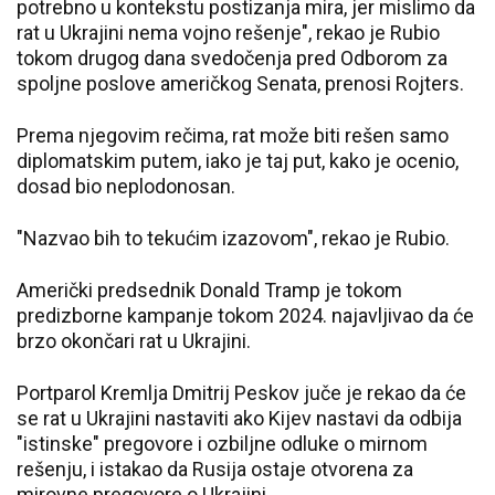
potrebno u kontekstu postizanja mira, jer mislimo da
rat u Ukrajini nema vojno rešenje", rekao je Rubio
tokom drugog dana svedočenja pred Odborom za
spoljne poslove američkog Senata, prenosi Rojters.
Prema njegovim rečima, rat može biti rešen samo
diplomatskim putem, iako je taj put, kako je ocenio,
dosad bio neplodonosan.
"Nazvao bih to tekućim izazovom", rekao je Rubio.
Američki predsednik Donald Tramp je tokom
predizborne kampanje tokom 2024. najavljivao da će
brzo okončari rat u Ukrajini.
Portparol Kremlja Dmitrij Peskov juče je rekao da će
se rat u Ukrajini nastaviti ako Kijev nastavi da odbija
"istinske" pregovore i ozbiljne odluke o mirnom
rešenju, i istakao da Rusija ostaje otvorena za
mirovne pregovore o Ukrajini.