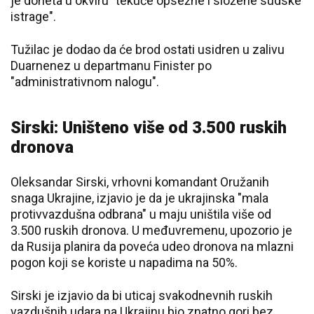
je doneta u okviru "tekuće opsežne i složene sudske
istrage".
Tužilac je dodao da će brod ostati usidren u zalivu
Duarnenez u departmanu Finister po
"administrativnom nalogu".
Sirski: Uništeno više od 3.500 ruskih
dronova
Oleksandar Sirski, vrhovni komandant Oružanih
snaga Ukrajine, izjavio je da je ukrajinska "mala
protivvazdušna odbrana" u maju uništila više od
3.500 ruskih dronova. U međuvremenu, upozorio je
da Rusija planira da poveća udeo dronova na mlazni
pogon koji se koriste u napadima na 50%.
Sirski je izjavio da bi uticaj svakodnevnih ruskih
vazdušnih udara na Ukrajinu bio znatno gori bez