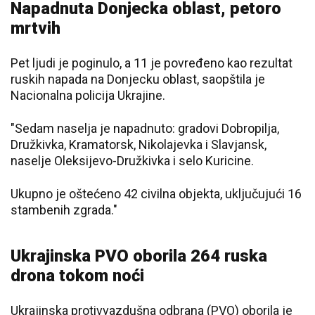
Napadnuta Donjecka oblast, petoro
mrtvih
Pet ljudi je poginulo, a 11 je povređeno kao rezultat
ruskih napada na Donjecku oblast, saopštila je
Nacionalna policija Ukrajine.
"Sedam naselja je napadnuto: gradovi Dobropilja,
Družkivka, Kramatorsk, Nikolajevka i Slavjansk,
naselje Oleksijevo-Družkivka i selo Kuricine.
Ukupno je oštećeno 42 civilna objekta, uključujući 16
stambenih zgrada."
Ukrajinska PVO oborila 264 ruska
drona tokom noći
Ukrajinska protivvazdušna odbrana (PVO) oborila je