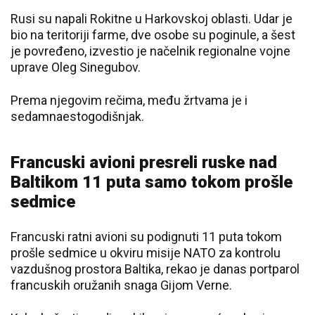
Rusi su napali Rokitne u Harkovskoj oblasti. Udar je
bio na teritoriji farme, dve osobe su poginule, a šest
je povređeno, izvestio je načelnik regionalne vojne
uprave Oleg Sinegubov.
Prema njegovim rečima, među žrtvama je i
sedamnaestogodišnjak.
Francuski avioni presreli ruske nad
Baltikom 11 puta samo tokom prošle
sedmice
Francuski ratni avioni su podignuti 11 puta tokom
prošle sedmice u okviru misije NATO za kontrolu
vazdušnog prostora Baltika, rekao je danas portparol
francuskih oružanih snaga Gijom Verne.