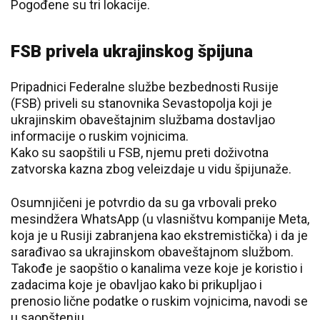
Pogođene su tri lokacije.
FSB privela ukrajinskog špijuna
Pripadnici Federalne službe bezbednosti Rusije
(FSB) priveli su stanovnika Sevastopolja koji je
ukrajinskim obaveštajnim službama dostavljao
informacije o ruskim vojnicima.
Kako su saopštili u FSB, njemu preti doživotna
zatvorska kazna zbog veleizdaje u vidu špijunaže.
Osumnjičeni je potvrdio da su ga vrbovali preko
mesindžera WhatsApp (u vlasništvu kompanije Meta,
koja je u Rusiji zabranjena kao ekstremistička) i da je
sarađivao sa ukrajinskom obaveštajnom službom.
Takođe je saopštio o kanalima veze koje je koristio i
zadacima koje je obavljao kako bi prikupljao i
prenosio lične podatke o ruskim vojnicima, navodi se
u saopštenju.