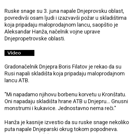
Ruske snage su 3. juna napale Dnjeprovsku oblast,
povredivši osam ljudi i izazvavši požar u skladištima
koja pripadaju maloprodajnom lancu, saopštio je
Aleksandar Hanža, načelnik vojne uprave
Dnjepropetrovske oblasti.
Gradonačelnik Dnjepra Boris Filatov je rekao da su
Rusi napali skladišta koja pripadaju maloprodajnom
lancu ATB.
"Mi napadamo njihovu borbenu korvetu u Kronštatu.
Oni napadaju skladišta hrane ATB u Dnjepru... Gnusni
monstrumi i kukavice. Jednostavno nema reči."
Hanža je kasnije izvestio da su ruske snage nekoliko
puta napale Dnjeparski okrug tokom popodneva.