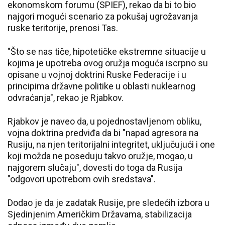
ekonomskom forumu (SPIEF), rekao da bi to bio
najgori mogući scenario za pokušaj ugrožavanja
ruske teritorije, prenosi Tas.
"Što se nas tiče, hipotetičke ekstremne situacije u
kojima je upotreba ovog oružja moguća iscrpno su
opisane u vojnoj doktrini Ruske Federacije i u
principima državne politike u oblasti nuklearnog
odvraćanja", rekao je Rjabkov.
Rjabkov je naveo da, u pojednostavljenom obliku,
vojna doktrina predviđa da bi "napad agresora na
Rusiju, na njen teritorijalni integritet, uključujući i one
koji možda ne poseduju takvo oružje, mogao, u
najgorem slučaju", dovesti do toga da Rusija
"odgovori upotrebom ovih sredstava".
Dodao je da je zadatak Rusije, pre sledećih izbora u
Sjedinjenim Američkim Državama, stabilizacija