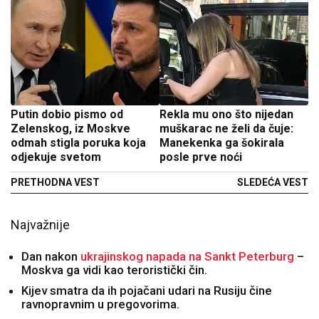
Putin dobio pismo od
Rekla mu ono što nijedan
Zelenskog, iz Moskve
muškarac ne želi da čuje:
odmah stigla poruka koja
Manekenka ga šokirala
odjekuje svetom
posle prve noći
PRETHODNA VEST
SLEDEĆA VEST
Najvažnije
Dan nakon
ukrajinskog napada na Sankt Peterburg
–
Moskva ga vidi kao teroristički čin.
Kijev smatra da ih pojačani udari na Rusiju čine
ravnopravnim u pregovorima.