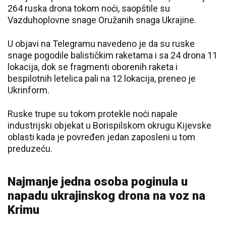
264 ruska drona tokom noći, saopštile su
Vazduhoplovne snage Oružanih snaga Ukrajine.
U objavi na Telegramu navedeno je da su ruske
snage pogodile balističkim raketama i sa 24 drona 11
lokacija, dok se fragmenti oborenih raketa i
bespilotnih letelica pali na 12 lokacija, preneo je
Ukrinform.
Ruske trupe su tokom protekle noći napale
industrijski objekat u Borispilskom okrugu Kijevske
oblasti kada je povređen jedan zaposleni u tom
preduzeću.
Najmanje jedna osoba poginula u
napadu ukrajinskog drona na voz na
Krimu