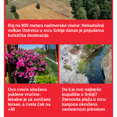
Raj na 800 metara nadmorske visine: Nekadašnji
vulkan Ostrvica u srcu Srbije danas je popularna
turistička destinacija
Ovo cveće obožava
Da li je ovo najlepše
paklene vrućine:
kupalište u Srbiji?
Idealno je za sunčane
Stenovita plaža u srcu
terase, a cveta čak na
kanjona okružena
+40
nestvarnom prirodom