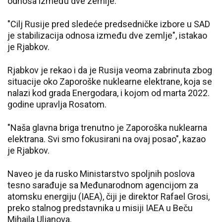
odnosa između dve zemlje.
"Cilj Rusije pred sledeće predsedničke izbore u SAD
je stabilizacija odnosa između dve zemlje", istakao
je Rjabkov.
Rjabkov je rekao i da je Rusija veoma zabrinuta zbog
situacije oko Zaporoške nuklearne elektrane, koja se
nalazi kod grada Energodara, i kojom od marta 2022.
godine upravlja Rosatom.
"Naša glavna briga trenutno je Zaporoška nuklearna
elektrana. Svi smo fokusirani na ovaj posao", kazao
je Rjabkov.
Naveo je da rusko Ministarstvo spoljnih poslova
tesno sarađuje sa Međunarodnom agencijom za
atomsku energiju (IAEA), čiji je direktor Rafael Grosi,
preko stalnog predstavnika u misiji IAEA u Beču
Mihaila Uljanova.