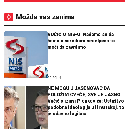
Možda vas zanima
VUČIĆ O NIS-U: Nadamo se da
ćemo u narednim nedeljama to
moći da završimo
20:20
|
16
NE MOGU U JASENOVAC DA
POLOŽIM CVEĆE, SVE JE JASNO
Vučić o izjavi Plenkovića: Ustaštvo
podobna ideologija u Hrvatskoj, to
je odavno logično