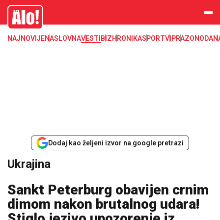
Ukrajina
Alo
NAJNOVIJE
NASLOVNA
VESTI
BIZ
HRONIKA
SPORT
VIP
RAZONODA
N
Dodaj kao željeni izvor na google pretrazi
Ukrajina
Sankt Peterburg obavijen crnim
dimom nakon brutalnog udara!
Stiglo jezivo upozorenje iz