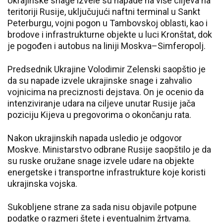
Ukrajinske snage izvele su napade na više ciljeva na
teritoriji Rusije, uključujući naftni terminal u Sankt
Peterburgu, vojni pogon u Tambovskoj oblasti, kao i
brodove i infrastrukturne objekte u luci Kronštat, dok
je pogođen i autobus na liniji Moskva–Simferopolj.
Predsednik Ukrajine Volodimir Zelenski saopštio je
da su napade izvele ukrajinske snage i zahvalio
vojnicima na preciznosti dejstava. On je ocenio da
intenziviranje udara na ciljeve unutar Rusije jača
poziciju Kijeva u pregovorima o okončanju rata.
Nakon ukrajinskih napada usledio je odgovor
Moskve. Ministarstvo odbrane Rusije saopštilo je da
su ruske oružane snage izvele udare na objekte
energetske i transportne infrastrukture koje koristi
ukrajinska vojska.
Sukobljene strane za sada nisu objavile potpune
podatke o razmeri štete i eventualnim žrtvama.