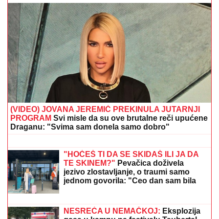
KRVAVA ČITULJA POKRENULA PAKAO U
BALKANSKOM GRADU?!
Opsadno stanje na
ulicama, MECI LETE NA SVE STRANE: Drama počela
ubistvom na sastanku zbog duga Zviceru, onda je
usledio HAOS (FOTO)
PRIČALO SE DA SE RAZVODE
Ovako
se Đanijev sin i snaja ponašaju kad ih
niko ne gleda, Minja objavila
fotografiju sa suprugom, jedan detalj
jasno otkriva u kakvom su braku
ŠOK U PROGRAMU UŽIVO!
Gledateljka tvrdi da joj je Asmin slao
gole slike, zapretila mu: "Vidimo se na
sudu, iskorišćavaš žene za pare"