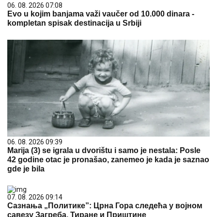
06. 08. 2026 07:08
Evo u kojim banjama važi vaučer od 10.000 dinara -
kompletan spisak destinacija u Srbiji
06. 08. 2026 09:39
Marija (3) se igrala u dvorištu i samo je nestala: Posle
42 godine otac je pronašao, zanemeo je kada je saznao
gde je bila
07. 08. 2026 09:14
Сазнања „Политике”: Црна Гора следећа у војном
савезу Загреба, Тиране и Приштине