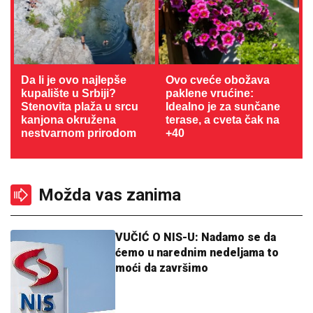
Da li je ovo najlepše
Ovo cveće obožava
kupalište u Srbiji?
paklene vrućine:
Stenovita plaža u srcu
Idealno je za sunčane
kanjona okružena
terase, a cveta čak na
nestvarnom prirodom
+40
Možda vas zanima
VUČIĆ O NIS-U: Nadamo se da
ćemo u narednim nedeljama to
moći da završimo