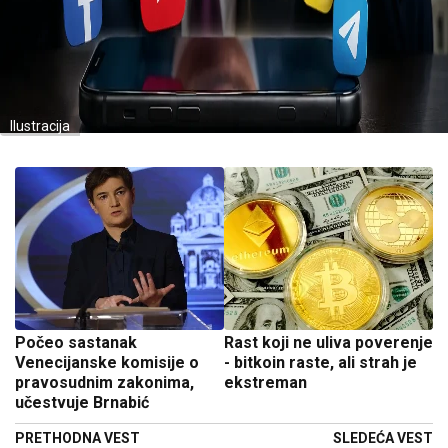
Ilustracija
Počeo sastanak
Rast koji ne uliva poverenje
Venecijanske komisije o
- bitkoin raste, ali strah je
pravosudnim zakonima,
ekstreman
učestvuje Brnabić
PRETHODNA VEST
SLEDEĆA VEST