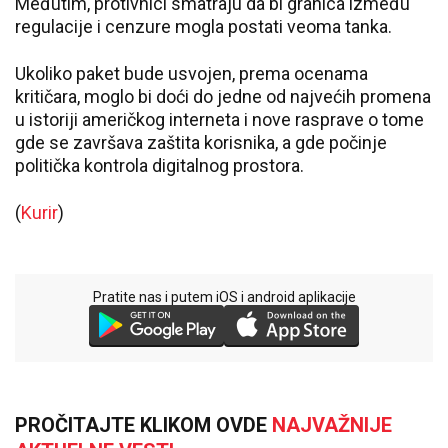
Međutim, protivnici smatraju da bi granica između
regulacije i cenzure mogla postati veoma tanka.
Ukoliko paket bude usvojen, prema ocenama
kritičara, moglo bi doći do jedne od najvećih promena
u istoriji američkog interneta i nove rasprave o tome
gde se završava zaštita korisnika, a gde počinje
politička kontrola digitalnog prostora.
(
Kurir
)
Pratite nas i putem iOS i android aplikacije
PROČITAJTE KLIKOM OVDE
NAJVAŽNIJE