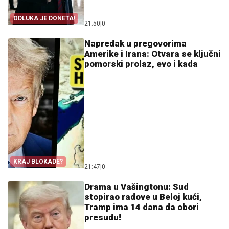
ODLUKA JE DONETA!
21:50
|
0
Napredak u pregovorima
Amerike i Irana: Otvara se ključni
pomorski prolaz, evo i kada
KRAJ BLOKADE?
21:47
|
0
Drama u Vašingtonu: Sud
stopirao radove u Beloj kući,
Tramp ima 14 dana da obori
presudu!