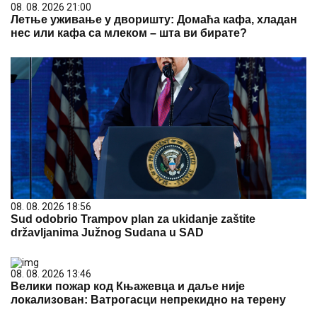
08. 08. 2026 21:00
Летње уживање у дворишту: Домаћа кафа, хладан
нес или кафа са млеком – шта ви бирате?
08. 08. 2026 18:56
Sud odobrio Trampov plan za ukidanje zaštite
državljanima Južnog Sudana u SAD
08. 08. 2026 13:46
Велики пожар код Књажевца и даље није
локализован: Ватрогасци непрекидно на терену