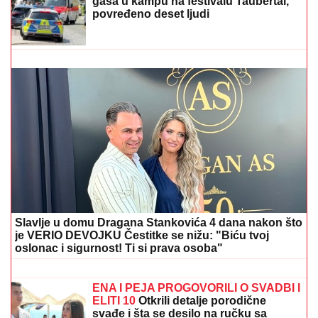
(VIDEO) JOVANA JEREMIĆ PREKINULA JUTARNJI
PROGRAM
Svi misle da su ove brutalne reči upućene
Draganu: "Svima sam donela samo dobro"
PRVI SNIMAK TEE TAIROVIĆ I MUŽA
NAKON SAOBRAĆAJKE!
Uhvaćeni
zajedno u Budvi: Ivan sa ZAVOJEM
preko celog stopala, a evo kako
pevačica izgleda nakon udesa u Crnoj
Gori
"HOĆEŠ TI DA SE SKIDAŠ ILI JA DA
TE SKINEM?"
Pevačica doživela
jezivo zlostavljanje, o traumi samo
jednom govorila: "Ceo dan sam bila
zaključana"