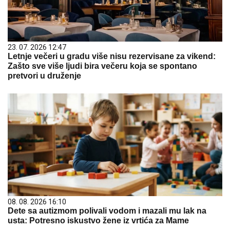
23. 07. 2026 12:47
Letnje večeri u gradu više nisu rezervisane za vikend:
Zašto sve više ljudi bira večeru koja se spontano
pretvori u druženje
08. 08. 2026 16:10
Dete sa autizmom polivali vodom i mazali mu lak na
usta: Potresno iskustvo žene iz vrtića za Mame