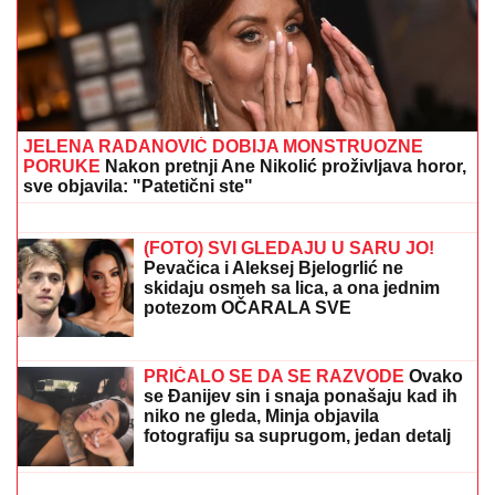
JELENA RADANOVIĆ DOBIJA MONSTRUOZNE
PORUKE
Nakon pretnji Ane Nikolić proživljava horor,
sve objavila: "Patetični ste"
DETONACIJA NA MALOM
KALEMEGDANU!
"Delije" u transu -
Zvezda dovela igrača Real Madrida!
(FOTO) SVI GLEDAJU U SARU JO!
Pevačica i Aleksej Bjelogrlić ne
skidaju osmeh sa lica, a ona jednim
potezom OČARALA SVE