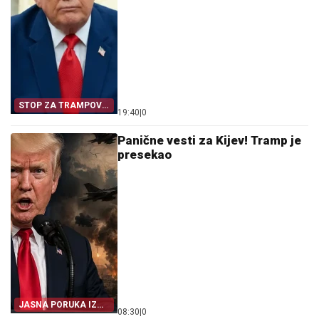
STOP ZA TRAMPOV
19:40
|
0
PROJEKAT
Panične vesti za Kijev! Tramp je
presekao
JASNA PORUKA IZ
08:30
|
0
VAŠINGTONA