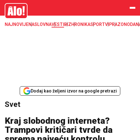
Svet, Ruske vesti, Planeta, Region
Alo
NAJNOVIJE
NASLOVNA
VESTI
BIZ
HRONIKA
SPORT
VIP
RAZONODA
N
Dodaj kao željeni izvor na google pretrazi
Svet
Kraj slobodnog interneta?
Trampovi kritičari tvrde da
sprema najveću kontrolu