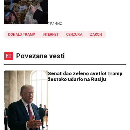
18:14
|
42
DONALD TRAMP
INTERNET
CENZURA
ZAKON
Povezane vesti
Senat dao zeleno svetlo! Tramp
žestoko udario na Rusiju