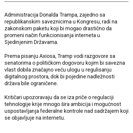
Administracija Donalda Trampa, zajedno sa
republikanskim saveznicima u Kongresu, radi na
zakonskom paketu koji bi mogao drastično da
promeni način funkcionisanja interneta u
Sjedinjenim Državama.
Prema pisanju Axiosa, Tramp vodi razgovore sa
senatorima o političkom dogovoru kojim bi savezna
vlast dobila značajno veću ulogu u regulisanju
digitalnog prostora, dok bi pojedine nadležnosti
država bile ograničene.
Kritičari upozoravaju da se iza priče o regulaciji
tehnologije krije mnogo šira ambicija i mogućnost
uspostavljanja federalne kontrole nad sadržajem koji
se objavljuje na internetu.