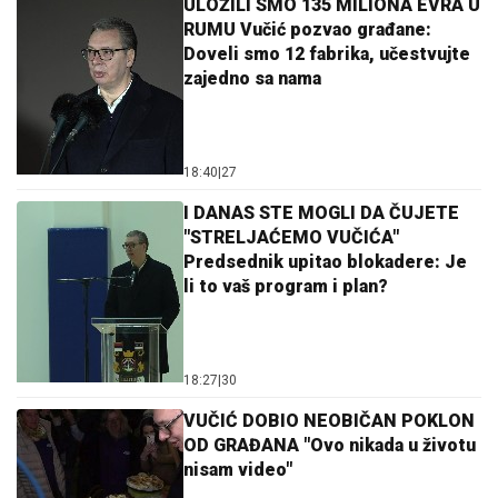
ULOŽILI SMO 135 MILIONA EVRA U
RUMU Vučić pozvao građane:
Doveli smo 12 fabrika, učestvujte
zajedno sa nama
18:40
|
27
I DANAS STE MOGLI DA ČUJETE
"STRELJAĆEMO VUČIĆA"
Predsednik upitao blokadere: Je
li to vaš program i plan?
18:27
|
30
VUČIĆ DOBIO NEOBIČAN POKLON
OD GRAĐANA "Ovo nikada u životu
nisam video"