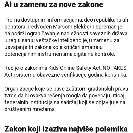
AI u zamenu za nove zakone
Prema dostupnim informacijama, deo republikanskih
senatora predvođen Maršom Blekbern spreman je
da podrži ograničavanje nadležnosti saveznih država
u regulisanju veštačke inteligencije, u zamenu za
usvajanje tri zakona koja kritičari smatraju
potencijalnim instrumentima digitalne kontrole.
Reč je o zakonima Kids Online Safety Act, NO FAKES
Act i sistemu obavezne verifikacije godina korisnika.
Organizacije koje se bave zaštitom građanskih prava
tvrde da bi ovakva rešenja mogla da povećaju uticaj
federalnih institucija na sadržaj koji se objavljuje na
društvenim mrežama.
Zakon koji izaziva najviše polemika