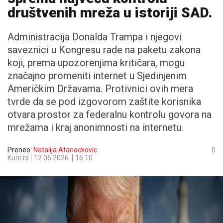
društvenih mreža u istoriji SAD.
Administracija Donalda Trampa i njegovi
saveznici u Kongresu rade na paketu zakona
koji, prema upozorenjima kritičara, mogu
značajno promeniti internet u Sjedinjenim
Američkim Državama. Protivnici ovih mera
tvrde da se pod izgovorom zaštite korisnika
otvara prostor za federalnu kontrolu govora na
mrežama i kraj anonimnosti na internetu.
Preneo:
Natalija Atanackovic
0
Kurir.rs
12.06.2026.
16:10