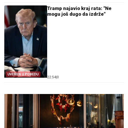
Tramp najavio kraj rata: "Ne
mogu još dugo da izdrže"
UVEREN U POBEDU
22:54
|
0