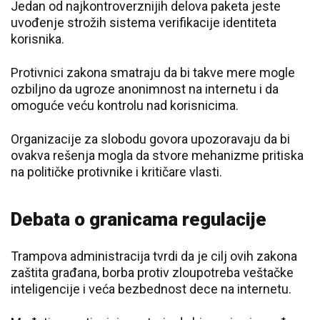
Jedan od najkontroverznijih delova paketa jeste
uvođenje strožih sistema verifikacije identiteta
korisnika.
Protivnici zakona smatraju da bi takve mere mogle
ozbiljno da ugroze anonimnost na internetu i da
omoguće veću kontrolu nad korisnicima.
Organizacije za slobodu govora upozoravaju da bi
ovakva rešenja mogla da stvore mehanizme pritiska
na političke protivnike i kritičare vlasti.
Debata o granicama regulacije
Trampova administracija tvrdi da je cilj ovih zakona
zaštita građana, borba protiv zloupotreba veštačke
inteligencije i veća bezbednost dece na internetu.