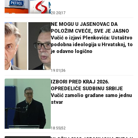
20:20
|
17
NE MOGU U JASENOVAC DA
POLOŽIM CVEĆE, SVE JE JASNO
Vučić o izjavi Plenkovića: Ustaštvo
podobna ideologija u Hrvatskoj, to
je odavno logično
19:01
|
36
IZBORI PRED KRAJ 2026.
OPREDELIĆE SUDBINU SRBIJE
Vučić zamolio građane samo jednu
stvar
18:55
|
52