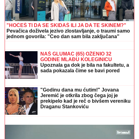
Poznat identitet muškarca koji je nestao u Dunavu
kod Bele Stene: Skočio sa čamca i nije isplivao
CECA STIGLA U CRNU GORU! U
šik
izdanju došla na aerodrom, sačekao je
crni kombi: "U papučama sam, skršiću
se" (VIDEO)
ORBAN POSETIO TRUBAČKU
LEGENDU
Mađarski političar uživa na
Saboru trubača u Guči: Pozdravio se
sa muzičarima i jeo svadbarski kupus