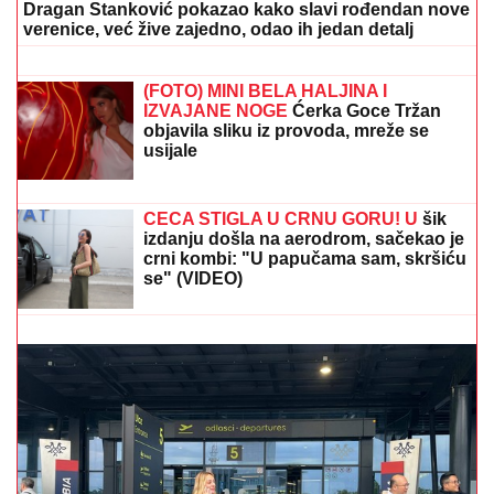
Dragan Stanković pokazao kako slavi rođendan nove
verenice, već žive zajedno, odao ih jedan detalj
"NE UMIRE SE ZA LJUDIMA KOJI SU
PUCALI U TEBE"
Brutalno
oglašavanje Jovane Jeremić 5 dana
nakon veridbe Dragana Stankovića:
"Znali su šta rade"
(FOTO) MINI BELA HALJINA I
IZVAJANE NOGE
Ćerka Goce Tržan
objavila sliku iz provoda, mreže se
usijale