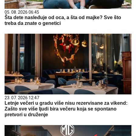
05. 08. 2026 06:45
Šta dete nasleđuje od oca, a šta od majke? Sve što
treba da znate o genetici
23. 07. 2026 12:47
Letnje večeri u gradu više nisu rezervisane za vikend:
Zašto sve više ljudi bira večeru koja se spontano
pretvori u druženje