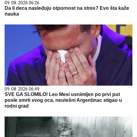
09. 08. 2026 06:26
Da li deca nasleđuju otpornost na stres? Evo šta kaže
nauka
09. 08. 2026 06:49
SVE GA SLOMILO! Leo Mesi usnimljen po prvi put
posle smrti svog oca, neutešni Argentinac stigao u
rodni grad