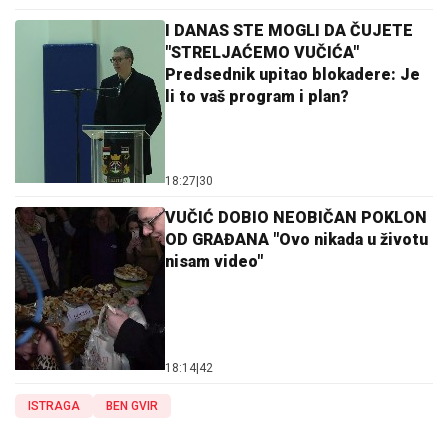
I DANAS STE MOGLI DA ČUJETE
"STRELJAĆEMO VUČIĆA"
Predsednik upitao blokadere: Je
li to vaš program i plan?
18:27
|
30
VUČIĆ DOBIO NEOBIČAN POKLON
OD GRAĐANA "Ovo nikada u životu
nisam video"
18:14
|
42
ISTRAGA
BEN GVIR