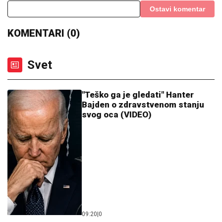
Supruga Ljubiše Samardžića NAPUSTILA
PORODIČNU KUĆU, komšije otkrile istinu o porodici:
"Javi se taj osećaj kada je vidimo u prolazu..."
(FOTO) SVI GLEDAJU U SARU JO!
Pevačica i Aleksej Bjelogrlić ne
skidaju osmeh sa lica, a ona jednim
potezom OČARALA SVE
KRVAVA ČITULJA POKRENULA
PAKAO U BALKANSKOM GRADU?!
Opsadno stanje na ulicama, MECI
LETE NA SVE STRANE: Drama počela
ubistvom na sastanku zbog duga
Zviceru, onda je usledio HAOS (FOTO)