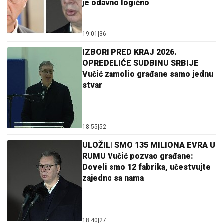
je odavno logično
19:01
|
36
IZBORI PRED KRAJ 2026.
OPREDELIĆE SUDBINU SRBIJE
Vučić zamolio građane samo jednu
stvar
18:55
|
52
ULOŽILI SMO 135 MILIONA EVRA U
RUMU Vučić pozvao građane:
Doveli smo 12 fabrika, učestvujte
zajedno sa nama
18:40
|
27