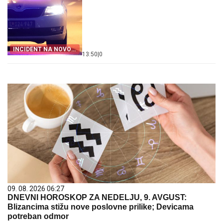
INCIDENT NA NOVOM
13:50
|
0
BEOGRADU
09. 08. 2026 06:27
DNEVNI HOROSKOP ZA NEDELJU, 9. AVGUST:
Blizancima stižu nove poslovne prilike; Devicama
potreban odmor