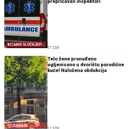
prepričavali inspektori
BIZARNI SLUČAJEVI
07:22
|
0
IZ POLICIJSKIH
DOSIJEA
Telo žene pronađeno
ugljenisano u dvorištu porodične
kuće! Naložena obdukcija
ISTRAGA U
12:32
|
0