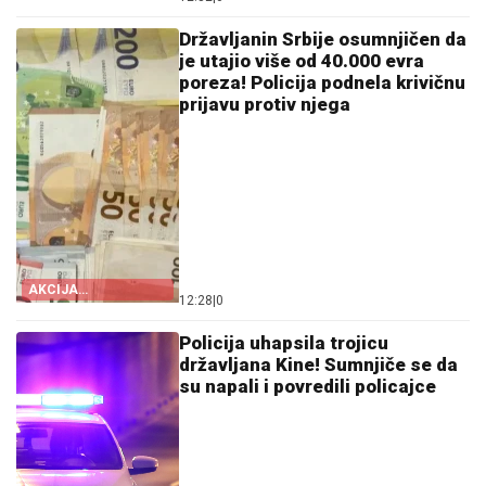
LAKTAŠIMA
Državljanin Srbije osumnjičen da
je utajio više od 40.000 evra
poreza! Policija podnela krivičnu
prijavu protiv njega
AKCIJA
12:28
|
0
CRNOGORSKE
POLICIJE
Policija uhapsila trojicu
državljana Kine! Sumnjiče se da
su napali i povredili policajce