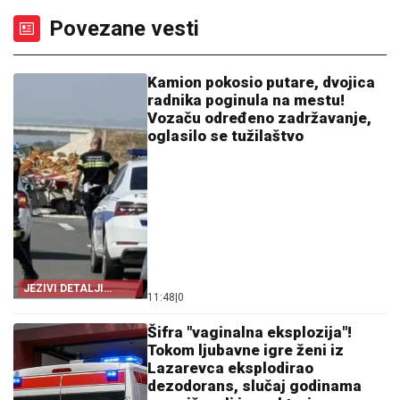
Povezane vesti
Kamion pokosio putare, dvojica
radnika poginula na mestu!
Vozaču određeno zadržavanje,
oglasilo se tužilaštvo
JEZIVI DETALJI
11:48
|
0
TRAGEDIJE
Šifra "vaginalna eksplozija"!
Tokom ljubavne igre ženi iz
Lazarevca eksplodirao
dezodorans, slučaj godinama