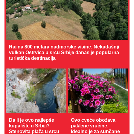
Raj na 800 metara nadmorske visine: Nekadašnji
vulkan Ostrvica u srcu Srbije danas je popularna
turistička destinacija
Da li je ovo najlepše
Ovo cveće obožava
kupalište u Srbiji?
paklene vrućine:
Stenovita plaža u srcu
Idealno je za sunčane