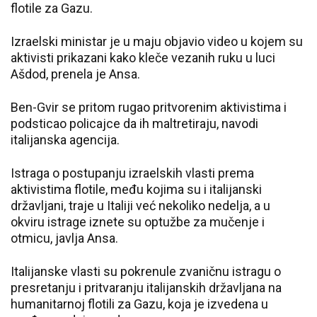
flotile za Gazu.
Izraelski ministar je u maju objavio video u kojem su
aktivisti prikazani kako kleče vezanih ruku u luci
Ašdod, prenela je Ansa.
Ben-Gvir se pritom rugao pritvorenim aktivistima i
podsticao policajce da ih maltretiraju, navodi
italijanska agencija.
Istraga o postupanju izraelskih vlasti prema
aktivistima flotile, među kojima su i italijanski
državljani, traje u Italiji već nekoliko nedelja, a u
okviru istrage iznete su optužbe za mučenje i
otmicu, javlja Ansa.
Italijanske vlasti su pokrenule zvaničnu istragu o
presretanju i pritvaranju italijanskih državljana na
humanitarnoj flotili za Gazu, koja je izvedena u