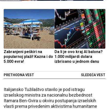
Zabranjeni peškiri na
Da li je ovo kraj AI balona?
popularnoj plaži! Kazna i do
1.000 milijardi dolara
5.000 evra!
izbrisano u jednom danu
PRETHODNA VEST
SLEDEĆA VEST
Italijansko Tužilaštvo stavilo je pod istragu
izraelskog ministra za nacionalnu bezbednost
Itamara Ben-Gvira u okviru postupanja izraelskih
vlasti prema privedenim aktivistima humanitarne