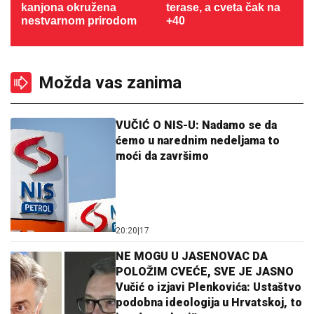
kanjona okružena
terase, a cveta čak na
nestvarnom prirodom
+40
Možda vas zanima
VUČIĆ O NIS-U: Nadamo se da
ćemo u narednim nedeljama to
moći da završimo
20:20
|
17
NE MOGU U JASENOVAC DA
POLOŽIM CVEĆE, SVE JE JASNO
Vučić o izjavi Plenkovića: Ustaštvo
podobna ideologija u Hrvatskoj, to