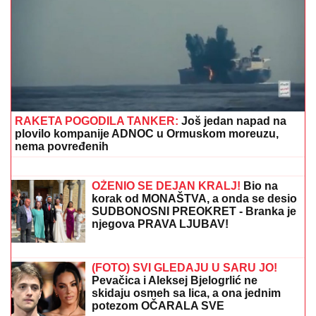
"HOĆEŠ TI DA SE SKIDAŠ ILI JA DA TE SKINEM?"
Pevačica doživela jezivo zlostavljanje, o traumi samo
jednom govorila: "Ceo dan sam bila zaključana"
ŠTA ĆE REĆI NAVIJAČI?
Poznato gde
će nastaviti karijeru!
NAŠ GLUMAC (65) OŽENIO 32
GODINE MLAĐU KOLEGINICU
Upoznala ga dok je bila na fakultetu, a
sada pokazala čime se bavi pored
glume