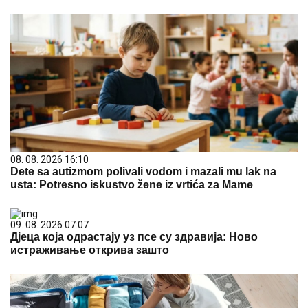
08. 08. 2026 16:10
Dete sa autizmom polivali vodom i mazali mu lak na
usta: Potresno iskustvo žene iz vrtića za Mame
09. 08. 2026 07:07
Дјеца која одрастају уз псе су здравија: Ново
истраживање открива зашто