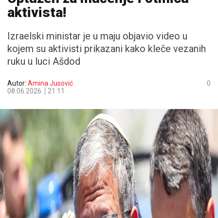
aktivista!
Izraelski ministar je u maju objavio video u
kojem su aktivisti prikazani kako kleče vezanih
ruku u luci Ašdod
Autor:
Amina Jusović
0
08.06.2026.
21:11