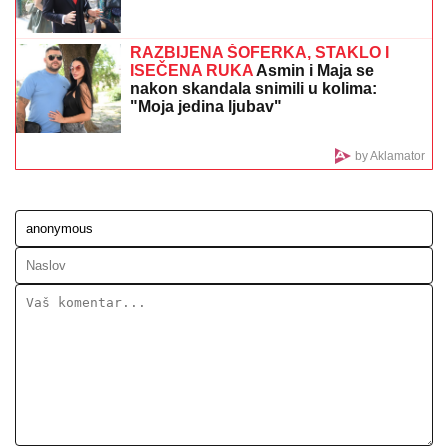
RAKETA POGODILA TANKER:
Još jedan napad na
plovilo kompanije ADNOC u Ormuskom moreuzu,
nema povređenih
"MNOGO SAM TUŽAN, POČIVAJ U
MIRU"
Pevačica umrla nakon borbe sa
leukemijom, imala transplantaciju
koštane srži, pa se stanje pogoršalo:
Emir Habibović se oprostio
OŽENIO SE DEJAN KRALJ!
Bio na
korak od MONAŠTVA, a onda se desio
SUDBONOSNI PREOKRET - Branka je
njegova PRAVA LJUBAV!