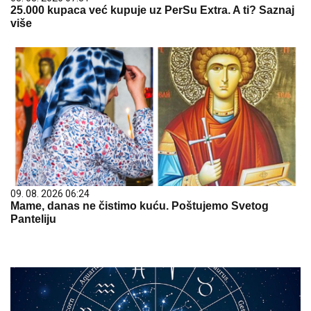
25.000 kupaca već kupuje uz PerSu Extra. A ti? Saznaj
više
09. 08. 2026 06:24
Mame, danas ne čistimo kuću. Poštujemo Svetog
Panteliju