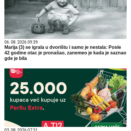
06. 08. 2026 09:39
Marija (3) se igrala u dvorištu i samo je nestala: Posle
42 godine otac je pronašao, zanemeo je kada je saznao
gde je bila
03. 08. 2026 07:31