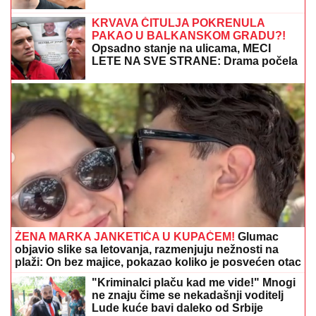
SJAJNE VESTI ZA PARTIZAN:
Crno-beli sve bliži
grupnoj fazi Lige konferencije!
"Godinu dana mu ćutim!" Jovana
Jeremić je otkrila zbog čega joj je
prekipelo kad je reč o bivšem vereniku
Draganu Stankoviću
(PAPARACO) ĐINA DŽINOVIĆ U
CRNOJ GORI
Evo kako izgleda bez
filtera: U haljini do poda sa golim
leđima, mnogi je nisu prepoznali