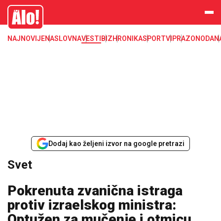
Svet, Ruske vesti, Planeta, Region
Alo
NAJNOVIJE
NASLOVNA
VESTI
BIZ
HRONIKA
SPORT
VIP
RAZONODA
N
Dodaj kao željeni izvor na google pretrazi
Svet
Pokrenuta zvanična istraga
protiv izraelskog ministra:
Optužen za mučenje i otmicu