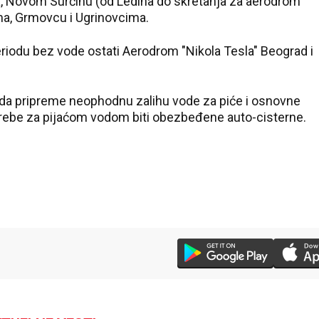
a, Novom Surčinu (od Ledina do skretanja za aerodrom
ama, Grmovcu i Ugrinovcima.
iodu bez vode ostati Aerodrom "Nikola Tesla" Beograd i
 da pripreme neophodnu zalihu vode za piće i osnovne
trebe za pijaćom vodom biti obezbeđene auto-cisterne.