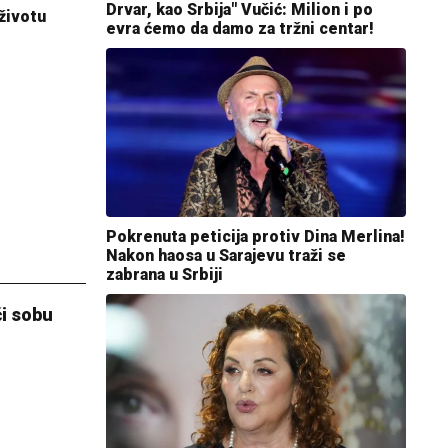
Drvar, kao Srbija" Vučić: Milion i po
životu
evra ćemo da damo za tržni centar!
Pokrenuta peticija protiv Dina Merlina!
Nakon haosa u Sarajevu traži se
zabrana u Srbiji
či sobu