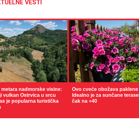
TUELNE VESTI
0 metara nadmorske visine:
Ovo cveće obožava paklene 
22 °C
 vulkan Ostrvica u srcu
Idealno je za sunčane terase
as je popularna turistička
čak na +40
Loznica
a