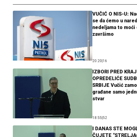
VUČIĆ O NIS-U: N
se da ćemo u nare
nedeljama to moći 
završimo
20:20
|
16
IZBORI PRED KRAJ
OPREDELIĆE SUDB
SRBIJE Vučić zamo
građane samo jedn
stvar
18:55
|
52
I DANAS STE MOGL
ČUJETE "STRELJ