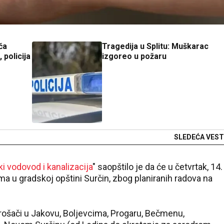
ča
Tragedija u Splitu: Muškarac
 policija
izgoreo u požaru
SLEDEĆA VEST
i vodovod i kanalizacija
" saopštilo je da će u četvrtak, 14.
ma u gradskoj opštini Surčin, zbog planiranih radova na
trošači u Jakovu, Boljevcima, Progaru, Bečmenu,