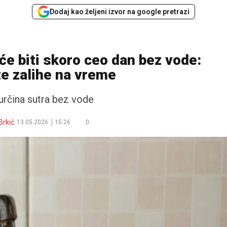
Dodaj kao željeni izvor na google pretrazi
će biti skoro ceo dan bez vode:
e zalihe na vreme
rčina sutra bez vode
Brkić
13.05.2026.
15:26
0