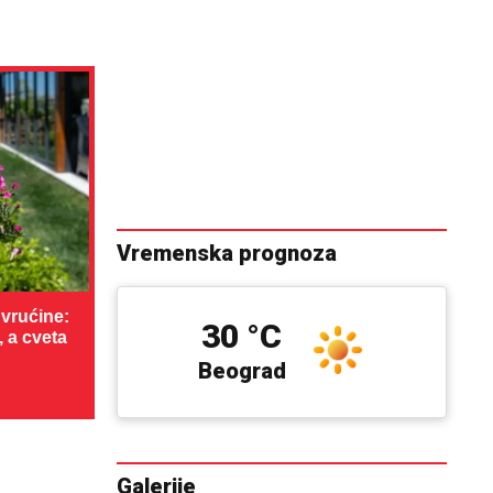
Vremenska prognoza
vrućine:
30 °C
, a cveta
Beograd
Galerije