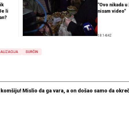
ik
"Ovo nikada u 
e li
nisam video"
lan?
18:14
|
42
ALIZACIJA
SURČIN
i komšiju! Mislio da ga vara, a on došao samo da okre