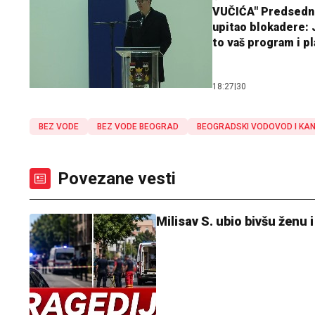
VUČIĆA" Predsedn
upitao blokadere: J
to vaš program i p
18:27
|
30
BEZ VODE
BEZ VODE BEOGRAD
BEOGRADSKI VODOVOD I KAN
Povezane vesti
Milisav S. ubio bivšu ženu 