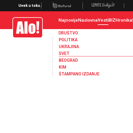
Svet, Ruske vesti, Planeta, Region
Uvek u toku.
Najnovije
Naslovna
Vesti
BIZ
Hronika
Alo
DRUŠTVO
POLITIKA
UKRAJINA
SVET
BEOGRAD
KIM
ŠTAMPANO IZDANJE