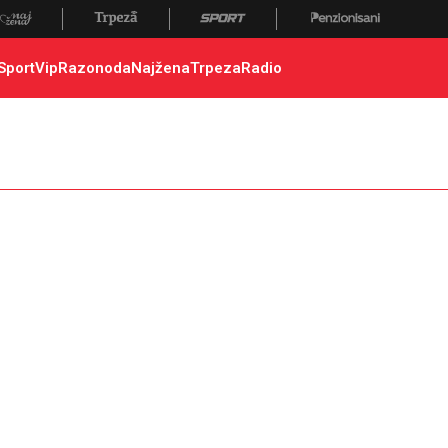
Sport
Vip
Razonoda
Najžena
Trpeza
Radio