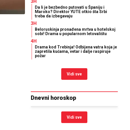
3H
Da li je bezbedno putovati u Španiju i
Maroko? Direktor YUTE otkio šta Srbi
treba da izbegavaju
3H
Beloruskinja pronađena mrtva u hotelskoj
sobi! Drama u popularnom letovalištu
4H
Drama kod Trebinja! Odbijena vatra koja je
zapretila kućama, vetar i dalje raspiruje
požar
Vidi sve
Dnevni horoskop
Vidi sve