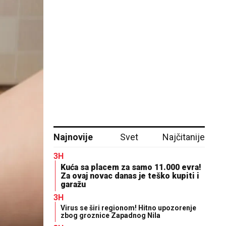
Najnovije
Svet
Najčitanije
3H
Kuća sa placem za samo 11.000 evra!
Za ovaj novac danas je teško kupiti i
garažu
3H
Virus se širi regionom! Hitno upozorenje
zbog groznice Zapadnog Nila