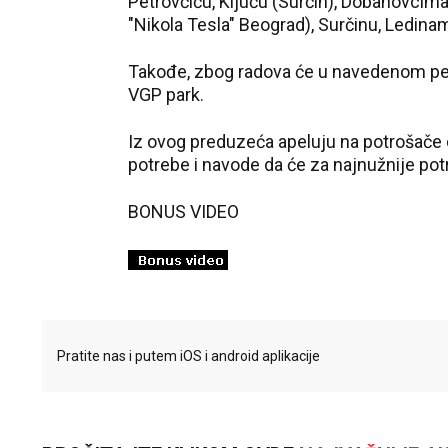
Petrovčiću, Ključu (Surčin), Dobanovcim
"Nikola Tesla" Beograd), Surčinu, Ledin
Takođe, zbog radova će u navedenom per
VGP park.
Iz ovog preduzeća apeluju na potrošače
potrebe i navode da će za najnužnije po
BONUS VIDEO
Pratite nas i putem iOS i android aplikacije