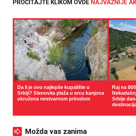
PROČITAJTE KLIKOM OVDE
NAJVAŽNIJE AK
Da li je ovo najlepše kupalište u
Raj na 80
Srbiji? Stenovita plaža u srcu kanjona
Nekadašnji
okružena nestvarnom prirodom
Srbije dan
destinacij
Možda vas zanima