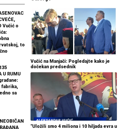
JASENOVAC
CVEĆE,
 Vučić o
ića:
obna
rvatskoj, to
ično
Vučić na Manjači: Pogledajte kako je
dočekan predsednik
135
A U RUMU
građane:
 fabrika,
jedno sa
 NEOBIČAN
"Uložili smo 4 miliona i 10 hiljada evra u
GRAĐANA