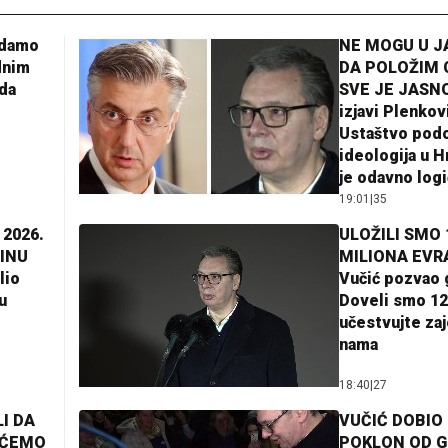
adamo
NE MOGU U 
dnim
DA POLOŽIM 
da
SVE JE JASNO
izjavi Plenkov
Ustaštvo pod
ideologija u H
je odavno log
19:01
|
35
 2026.
ULOŽILI SMO 
INU
MILIONA EVR
lio
Vučić pozvao 
u
Doveli smo 12
učestvujte za
nama
18:40
|
27
I DA
VUČIĆ DOBIO
AĆEMO
POKLON OD 