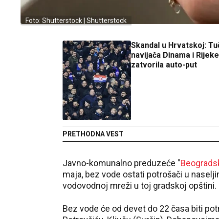
Foto: Shutterstock | Shutterstock
Skandal u Hrvatskoj: Tu
navijača Dinama i Rijeke,
zatvorila auto-put
PRETHODNA VEST
Javno-komunalno preduzeće "
Beogradsk
maja, bez vode ostati potrošači u naselji
vodovodnoj mreži u toj gradskoj opštini.
Bez vode će od devet do 22 časa biti po