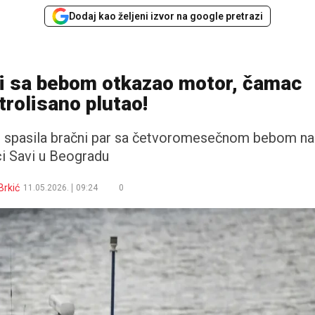
Dodaj kao željeni izvor na google pretrazi
ci sa bebom otkazao motor, čamac
rolisano plutao!
e i spasila bračni par sa četvoromesečnom bebom na
ci Savi u Beogradu
Brkić
11.05.2026.
09:24
0