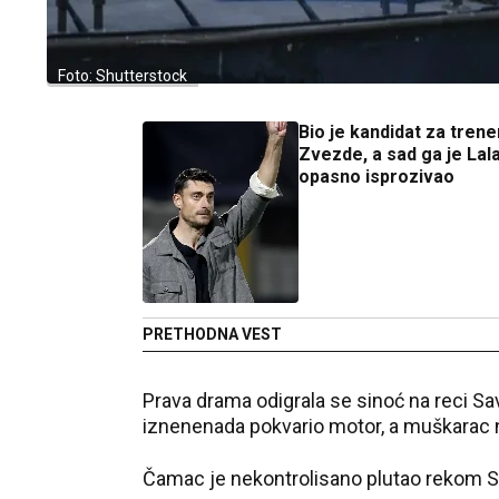
Foto: Shutterstock
Bio je kandidat za trene
Zvezde, a sad ga je Lal
opasno isprozivao
PRETHODNA VEST
Prava drama odigrala se sinoć na reci
iznenenada pokvario motor, a muškarac n
Čamac je nekontrolisano plutao rekom Sa