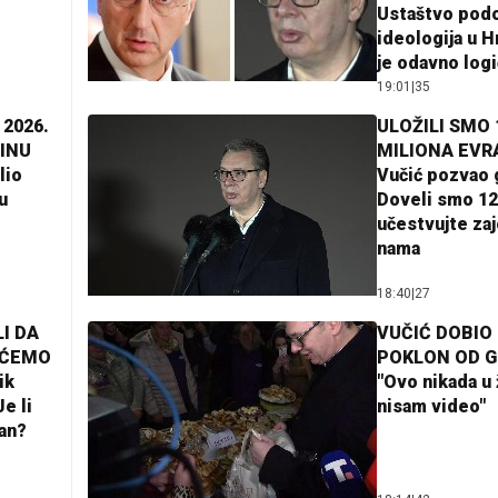
Ustaštvo pod
ideologija u H
je odavno log
19:01
|
35
 2026.
ULOŽILI SMO 
INU
MILIONA EVR
lio
Vučić pozvao 
u
Doveli smo 12
učestvujte za
nama
18:40
|
27
I DA
VUČIĆ DOBIO
AĆEMO
POKLON OD 
ik
"Ovo nikada u 
e li
nisam video"
lan?