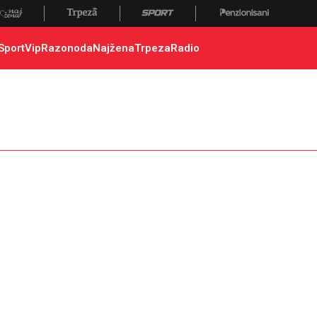
Sport
Vip
Razonoda
Najžena
Trpeza
Radio