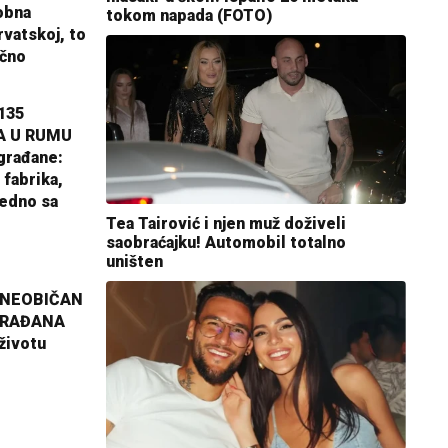
obna
tokom napada (FOTO)
rvatskoj, to
ično
135
A U RUMU
građane:
 fabrika,
jedno sa
Tea Tairović i njen muž doživeli
saobraćajku! Automobil totalno
uništen
 NEOBIČAN
GRAĐANA
životu