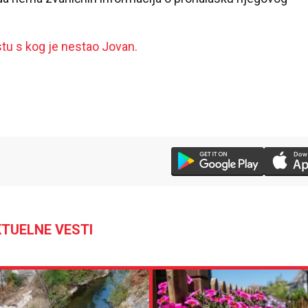
tu s kog je nestao Jovan.
26 °C
Loznica
TUELNE VESTI