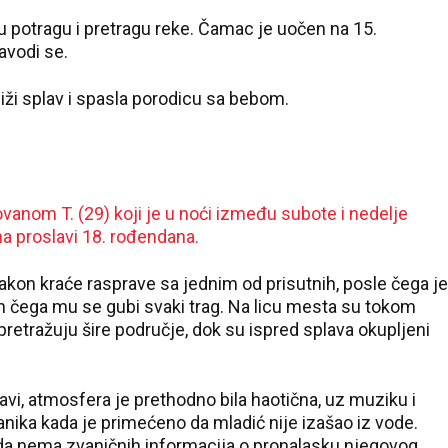
 u potragu i pretragu reke. Čamac je uočen na 15.
avodi se.
liži splav i spasla porodicu sa bebom.
Jovanom T. (29) koji je u noći između subote i nedelje
 na proslavi 18. rođendana.
kon kraće rasprave sa jednim od prisutnih, posle čega je
n čega mu se gubi svaki trag. Na licu mesta su tokom
oji pretražuju šire područje, dok su ispred splava okupljeni
lavi, atmosfera je prethodno bila haotična, uz muziku i
anika kada je primećeno da mladić nije izašao iz vode.
sada nema zvaničnih informacija o pronalasku njegovog