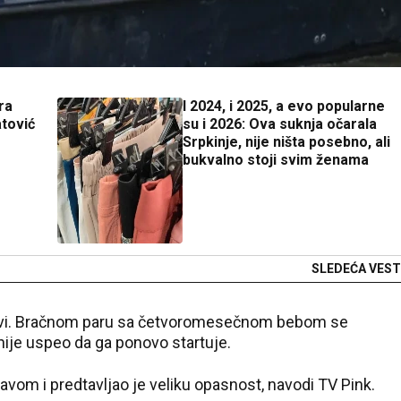
ra
I 2024, i 2025, a evo popularne
atović
su i 2026: Ova suknja očarala
Srpkinje, nije ništa posebno, ali
bukvalno stoji svim ženama
SLEDEĆA VEST
 Savi. Bračnom paru sa četvoromesečnom bebom se
ije uspeo da ga ponovo startuje.
vom i predtavljao je veliku opasnost, navodi TV Pink.