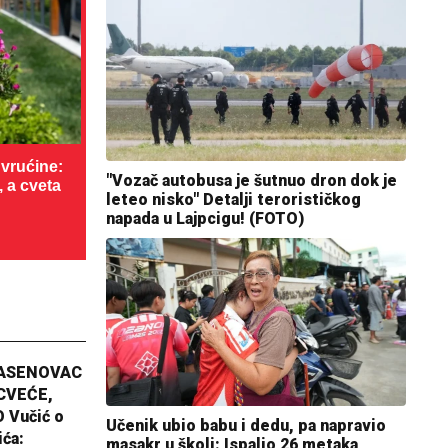
vrućine:
"Vozač autobusa je šutnuo dron dok je
, a cveta
leteo nisko" Detalji terorističkog
napada u Lajpcigu! (FOTO)
JASENOVAC
CVEĆE,
 Vučić o
Učenik ubio babu i dedu, pa napravio
ića:
masakr u školi: Ispalio 26 metaka