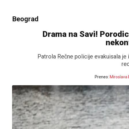
Beograd
Drama na Savi! Porodi
nekont
Patrola Rečne policije evakuisala j
re
Preneo:
Miroslava 