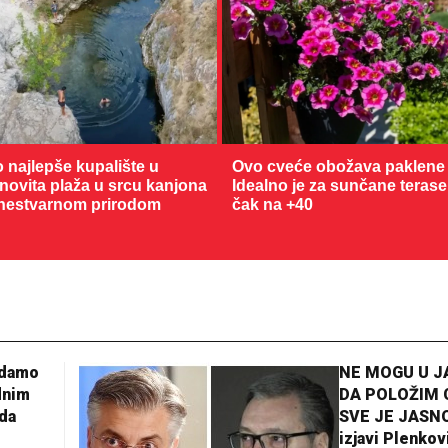
o najlepše kupalište u
Ovo cveće obožava paklene 
enovita plaža u srcu kanjona
Idealno je za sunčane terase
nestvarnom prirodom
čak na +40
adamo
NE MOGU U 
dnim
DA POLOŽIM 
da
SVE JE JASNO
izjavi Plenkov