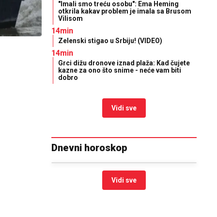
"Imali smo treću osobu": Ema Heming
otkrila kakav problem je imala sa Brusom
Vilisom
14min
Zelenski stigao u Srbiju! (VIDEO)
14min
Grci dižu dronove iznad plaža: Kad čujete
kazne za ono što snime - neće vam biti
dobro
Vidi sve
Dnevni horoskop
Vidi sve