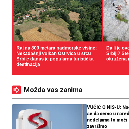
Raj na 800 metara nadmorske visine:
Da li je ov
Nekadašnji vulkan Ostrvica u srcu
Srbiji? St
Srbije danas je popularna turistička
okružena 
destinacija
Možda vas zanima
VUČIĆ O NIS-U: N
se da ćemo u nare
nedeljama to moći 
završimo