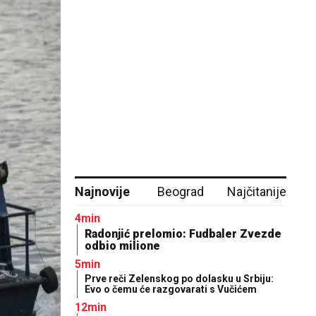
Najnovije
Beograd
Najčitanije
4min
Radonjić prelomio: Fudbaler Zvezde
odbio milione
5min
Prve reči Zelenskog po dolasku u Srbiju:
Evo o čemu će razgovarati s Vučićem
12min