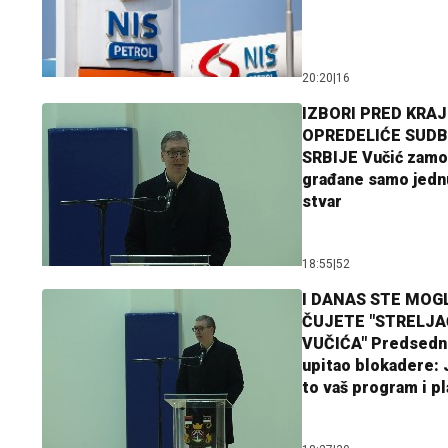
20:20
|
16
IZBORI PRED KRAJ
OPREDELIĆE SUDB
SRBIJE Vučić zamo
građane samo jedn
stvar
18:55
|
52
I DANAS STE MOGL
ČUJETE "STRELJ
VUČIĆA" Predsedn
upitao blokadere: J
to vaš program i p