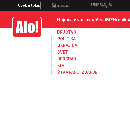
Beograd, politika, gradonacelnik, vesti, opstine
Uvek u toku.
Najnovije
Naslovna
Vesti
BIZ
Hronika
Alo
DRUŠTVO
POLITIKA
UKRAJINA
SVET
BEOGRAD
KIM
ŠTAMPANO IZDANJE