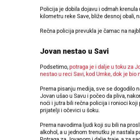
Policija je dobila dojavu i odmah krenula
kilometru reke Save, bliže desnoj obali, n
Rečna policija prevukla je čamac na najb
Jovan nestao u Savi
Podsetimo,
potraga je i dalje u toku za 
nestao u reci Savi, kod Umke, dok je bio
Prema pisanju medija, sve se dogodilo na
Jovan ušao u Savu i počeo da pliva, nako
noći i jutra bili rečna policija i ronioci k
prijatelji i očevici u šoku.
Prema navodima ljudi koji su bili na pros
alkohol, a u jednom trenutku je nastala p
Potraga za Jovanom i dalje traje, a za 