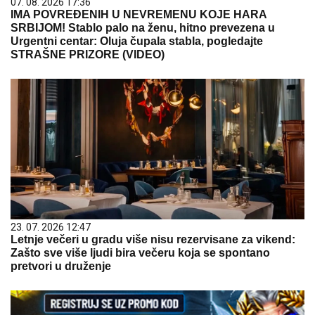
07. 08. 2026 17:36
IMA POVREĐENIH U NEVREMENU KOJE HARA
SRBIJOM! Stablo palo na ženu, hitno prevezena u
Urgentni centar: Oluja čupala stabla, pogledajte
STRAŠNE PRIZORE (VIDEO)
23. 07. 2026 12:47
Letnje večeri u gradu više nisu rezervisane za vikend:
Zašto sve više ljudi bira večeru koja se spontano
pretvori u druženje