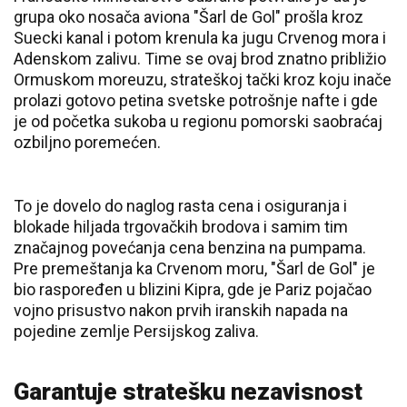
grupa oko nosača aviona "Šarl de Gol" prošla kroz
Suecki kanal i potom krenula ka jugu Crvenog mora i
Adenskom zalivu. Time se ovaj brod znatno približio
Ormuskom moreuzu, strateškoj tački kroz koju inače
prolazi gotovo petina svetske potrošnje nafte i gde
je od početka sukoba u regionu pomorski saobraćaj
ozbiljno poremećen.
To je dovelo do naglog rasta cena i osiguranja i
blokade hiljada trgovačkih brodova i samim tim
značajnog povećanja cena benzina na pumpama.
Pre premeštanja ka Crvenom moru, "Šarl de Gol" je
bio raspoređen u blizini Kipra, gde je Pariz pojačao
vojno prisustvo nakon prvih iranskih napada na
pojedine zemlje Persijskog zaliva.
Garantuje stratešku nezavisnost