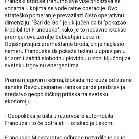
Francski brod se trenutno sve više približava se
vodama u kojima se vode ratne operacije. Ovo
strateško pomeranje prevazilazi čisto operativnu
dimenziju. "Šarl de Gol" je uključen da bi "pokazao
kredibilitet Francuske", kako je to nedavno istakao
premijer ove zemlje Sebastijan Lekorni.
Objašnjavajući premeštanje broda, on je naglasio
nameru Francuske da pokaže težinu u upravljanju
krizom i zaštiti slobodnu plovidbu u zoni ključnoj za
svetsku trgovinu energentima.
Prema njegovim rečima, blokada moreuza od strane
iranske Revolucionarne iranske garde predstavlja
sredstvo geopolitičkog pritiska na svetsku
ekonomiju.
- Geopolitika je ušla u rezervoare automobila
Francuza i to će potrajati – istakao je Lekorni.
Francusko Ministarstvo odbrane potvrdilo je da je