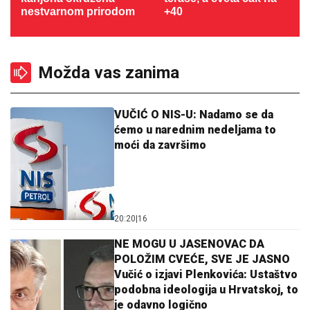
nestvarnom prirodom
+40
Možda vas zanima
VUČIĆ O NIS-U: Nadamo se da
ćemo u narednim nedeljama to
moći da završimo
20:20
|
16
NE MOGU U JASENOVAC DA
POLOŽIM CVEĆE, SVE JE JASNO
Vučić o izjavi Plenkovića: Ustaštvo
podobna ideologija u Hrvatskoj, to
je odavno logično