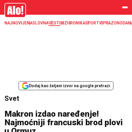
Svet, Ruske vesti, Planeta, Region
Alo
NAJNOVIJE
NASLOVNA
VESTI
BIZ
HRONIKA
SPORT
VIP
RAZONODA
N
Dodaj kao željeni izvor na google pretrazi
Svet
Makron izdao naređenje!
Najmoćniji francuski brod plovi
u Ormuz