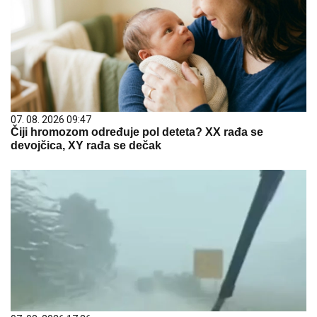
07. 08. 2026 09:47
Čiji hromozom određuje pol deteta? XX rađa se
devojčica, XY rađa se dečak