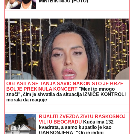
Veza sa pevačicom je ovog poznatog muškarca
odvela u propast: Bio najpoželjniji na estradi, pa se
odselio iz Srbije
GRČKO LETO ŽENE OGNJENA
AMIDŽIĆA!
Mina ističe GOLE NOGE, u
kadar upala i jahta: Tek da je vidite u
MINI BIKINIJU (FOTO)
RAZVELA SE OD KOLEGE I
PROCVETALA
Pevačica u vrtoglavim
štiklama i haljini pripijenoj uz telo
pokazala figuru nakon dva porođaj
(Foto)