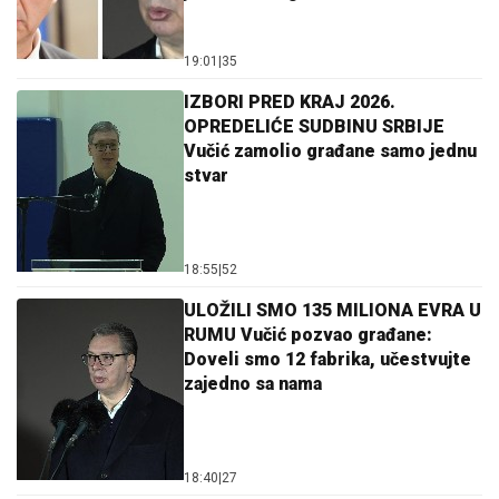
19:01
|
35
IZBORI PRED KRAJ 2026.
OPREDELIĆE SUDBINU SRBIJE
Vučić zamolio građane samo jednu
stvar
18:55
|
52
ULOŽILI SMO 135 MILIONA EVRA U
RUMU Vučić pozvao građane:
Doveli smo 12 fabrika, učestvujte
zajedno sa nama
18:40
|
27