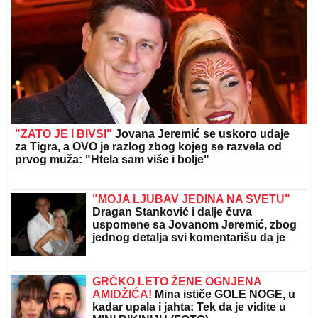
"ZATO JE I BIVŠI"
Jovana Jeremić se uskoro udaje
za Tigra, a OVO je razlog zbog kojeg se razvela od
prvog muža: "Htela sam više i bolje"
"ČULI SMO ZAPOMAGANJE, A ONDA
SU NAŠLI TELO"
Komšije otkrile
detalje ubistva Milke (82) na Novom
Beogradu: "Sina su izbegavali..."
"MOJA LJUBAV JEDINA NA SVETU"
Dragan Stanković i dalje čuva
uspomene sa Jovanom Jeremić, zbog
jednog detalja svi komentarišu da je
nije preboleo