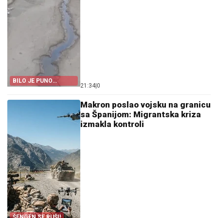
BILO JE PUNO
21:34
|
0
TURISTA
Makron poslao vojsku na granicu
sa Španijom: Migrantska kriza
izmakla kontroli
ŠENGEN SE RUŠI!