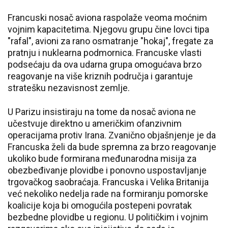
Francuski nosač aviona raspolaže veoma moćnim
vojnim kapacitetima. Njegovu grupu čine lovci tipa
"rafal", avioni za rano osmatranje "hokaj", fregate za
pratnju i nuklearna podmornica. Francuske vlasti
podsećaju da ova udarna grupa omogućava brzo
reagovanje na više kriznih područja i garantuje
stratešku nezavisnost zemlje.
U Parizu insistiraju na tome da nosač aviona ne
učestvuje direktno u američkim ofanzivnim
operacijama protiv Irana. Zvanično objašnjenje je da
Francuska želi da bude spremna za brzo reagovanje
ukoliko bude formirana međunarodna misija za
obezbeđivanje plovidbe i ponovno uspostavljanje
trgovačkog saobraćaja. Francuska i Velika Britanija
već nekoliko nedelja rade na formiranju pomorske
koalicije koja bi omogućila postepeni povratak
bezbedne plovidbe u regionu. U političkim i vojnim