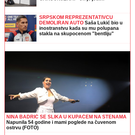
OGLASILA SE TANJA SAVIĆ NAKON ŠTO JE BRŽE-
BOLJE PREKINULA KONCERT
"Meni to mnogo
znači", čim je shvatila da situacija IZMIČE KONTROLI
morala da reaguje
"ZAPLAČEM KADA MI JE TEŠKO"
Mina Kostić se nakon izlaska iz "Laze"
ne odvaja od Kaspera: On joj se sada
obratio emotivnim rečima
RIJALITI ZVEZDA ŽIVI U RASKOŠNOJ
VILI U BEOGRADU
Kuća ima 132