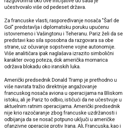
razgovorima oko ove inicijative do sada je
učestvovalo više od pedeset država.
Za francuske vlasti, raspoređivanje nosača "Šarl de
Gol" predstavlja i diplomatsku poruku upućenu
istovremeno i Vašingtonu i Teheranu. Pariz želi da se
predstavi kao sila sposobna da razgovara sa obe
strane, uz očuvanje sopstvene vojne autonomije.
Više analitičara ipak naglašava izrazito simbolični
karakter ovog poteza, dok američka mornarica
održava blokadu oko iranskih luka.
Američki predsednik Donald Tramp je prethodno u
više navrata tražio direktnije angažovanje
francuskog nosača aviona u operacijama na Bliskom
istoku, ali je Pariz to odbio, ističući da ne učestvuje u
aktuelnim ratnim operacijama. Američki predsednik
nije krio razočaranje zbog francuske uzdržanosti i
odbijanja da se nosač potpuno uključi u američke
ofanzivne operacije protiv Irana. Ali, Francuska, kao i