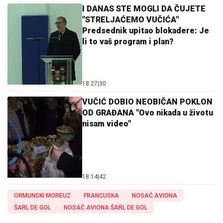
I DANAS STE MOGLI DA ČUJETE
"STRELJAĆEMO VUČIĆA"
Predsednik upitao blokadere: Je
li to vaš program i plan?
18:27
|
30
VUČIĆ DOBIO NEOBIČAN POKLON
OD GRAĐANA "Ovo nikada u životu
nisam video"
18:14
|
42
ORMUNSKI MOREUZ
FRANCUSKA
NOSAČ AVIONA
ŠARL DE GOL
NOSAČ AVIONA ŠARL DE GOL