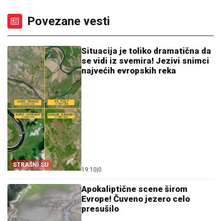
Povezane vesti
Situacija je toliko dramatična da
se vidi iz svemira! Jezivi snimci
najvećih evropskih reka
STRAŠNI SU
19:10
|
0
Apokaliptične scene širom
Evrope! Čuveno jezero celo
presušilo