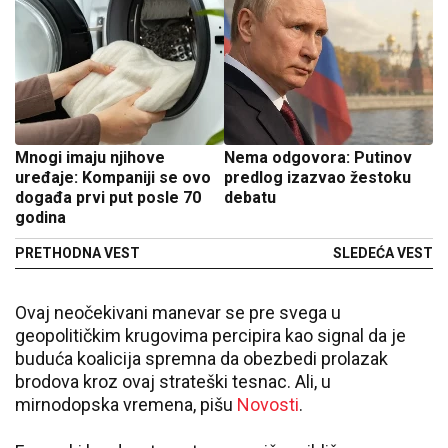
Mnogi imaju njihove
Nema odgovora: Putinov
uređaje: Kompaniji se ovo
predlog izazvao žestoku
događa prvi put posle 70
debatu
godina
PRETHODNA VEST
SLEDEĆA VEST
Ovaj neočekivani manevar se pre svega u
geopolitičkim krugovima percipira kao signal da je
buduća koalicija spremna da obezbedi prolazak
brodova kroz ovaj strateški tesnac. Ali, u
mirnodopska vremena, pišu
Novosti
.