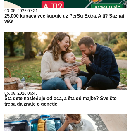
03. 08. 2026 07:31
25.000 kupaca već kupuje uz PerSu Extra. A ti? Saznaj
više
05. 08. 2026 06:45
Šta dete nasleđuje od oca, a šta od majke? Sve što
treba da znate o genetici