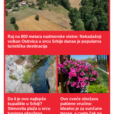
Raj na 800 metara nadmorske visine: Nekadašnji
vulkan Ostrvica u srcu Srbije danas je popularna
turistička destinacija
Da li je ovo najlepše
Ovo cveće obožava
kupalište u Srbiji?
paklene vrućine:
Stenovita plaža u srcu
Idealno je za sunčane
kanjona okružena
terase, a cveta čak na