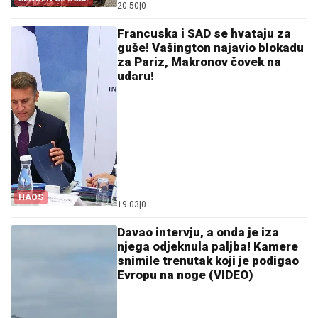
20:50
|
0
Francuska i SAD se hvataju za
guše! Vašington najavio blokadu
za Pariz, Makronov čovek na
udaru!
HAOS
19:03
|
0
Davao intervju, a onda je iza
njega odjeknula paljba! Kamere
snimile trenutak koji je podigao
Evropu na noge (VIDEO)