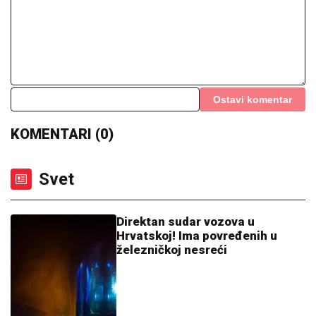
(FOTO) DOK SVI BRUJE O RAZVODU, SLOBA VASIĆ
UHVAĆEN SA STARLETOM
Isplivala zajednička
fotografija, zajedno ispod šatora
ČEKA DETE SA LJUBAVNICOM
Ana
Radulović bez dlake na jeziku o
pevaču koji je ostavio ženu i decu:
"Ježim se od toga"
RODRI I BARSELONA - BLIZU JE:
Katalonci spremili ponudu Mančester
sitiju