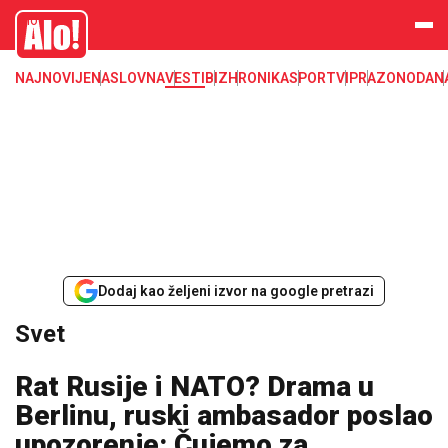
Svet, Ruske vesti, Planeta, Region
Alo
NAJNOVIJE
NASLOVNA
VESTI
BIZ
HRONIKA
SPORT
VIP
RAZONODA
N
Dodaj kao željeni izvor na google pretrazi
Svet
Rat Rusije i NATO? Drama u
Berlinu, ruski ambasador poslao
upozorenje: Čujemo za