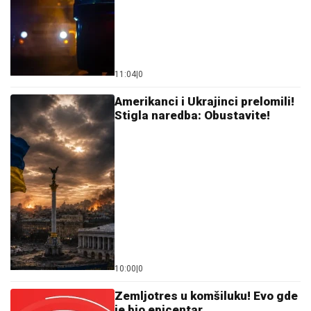
"KAKAV TO PSIHOPATA MOŽE BITI"
Turčin živeo sa
ženom u stanu u Borči u kojem je ubio Ruskinju:
Isplivali stravični detalji
"OVO JE UBISTVO U AFEKTU,
REKONSTRUKCIJA ĆE OTKRITI KOJI
JE UDARAC BIO FATALAN!"
Stručnjaci o zločinu na Novom
Beogradu: Da li je tragedija mogla biti
sprečena?
VEST KOJA JE UZDRMALA
PLANETU!
Janik Siner se povlači?