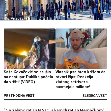
Foto: Pixabay
Saša Kovačević se srušio
Vlasnik psa hteo krišom da
na nastupu: Publika počela
otvori čips: Reakcija
da vrišti! (VIDEO)
zlatnog retrivera
nasmejala milione!
PRETHODNA VEST
SLEDEĆA VEST
“Ne želimo rat sa NATO, a kamoli rat sa Nemačkom“,