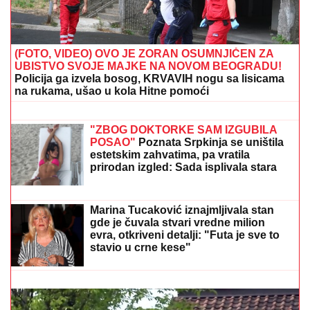
(FOTO, VIDEO) OVO JE ZORAN OSUMNJIČEN ZA
UBISTVO SVOJE MAJKE NA NOVOM BEOGRADU!
Policija ga izvela bosog, KRVAVIH nogu sa lisicama
na rukama, ušao u kola Hitne pomoći
Hitno uključivanje Mustafe Durdžića u
emisiju, otkrio detalje video poziva sa
Majom: "Mevlida je ljuta na nju"
"ZBOG DOKTORKE SAM IZGUBILA
POSAO"
Poznata Srpkinja se uništila
estetskim zahvatima, pa vratila
prirodan izgled: Sada isplivala stara
fotka