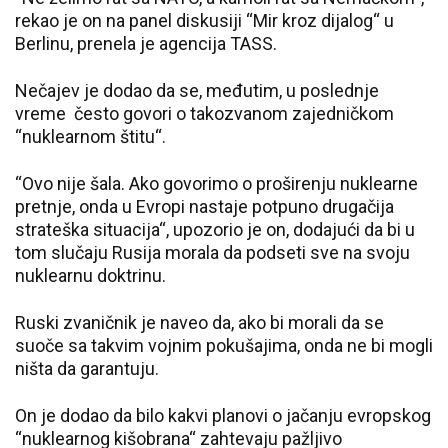
rekao je on na panel diskusiji “Mir kroz dijalog“ u
Berlinu, prenela je agencija TASS.
Nečajev je dodao da se, međutim, u poslednje
vreme često govori o takozvanom zajedničkom
“nuklearnom štitu“.
“Ovo nije šala. Ako govorimo o proširenju nuklearne
pretnje, onda u Evropi nastaje potpuno drugačija
strateška situacija“, upozorio je on, dodajući da bi u
tom slučaju Rusija morala da podseti sve na svoju
nuklearnu doktrinu.
Ruski zvaničnik je naveo da, ako bi morali da se
suoče sa takvim vojnim pokušajima, onda ne bi mogli
ništa da garantuju.
On je dodao da bilo kakvi planovi o jačanju evropskog
“nuklearnog kišobrana“ zahtevaju pažljivo