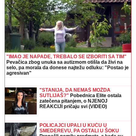
JOKIĆ GLEDA U NEVERICI:
Amerikanci ostali
zapanjeni, šta to radi Denver?
Marina Tucaković iznajmljivala stan
gde je čuvala stvari vredne milion
evra, otkriveni detalji: "Futa je sve to
stavio u crne kese"
POLICIJA REAGOVALA ZBOG ŽENE
SERGEJA TRIFUNOVIĆA,
nije
očekivala da će je OVO SAČEKATI u
tržnom centru!