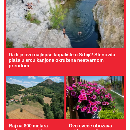
Da li je ovo najlepše kupalište u Srbiji? Stenovita
plaža u srcu kanjona okružena nestvarnom
prirodom
Raj na 800 metara
Ovo cveće obožava