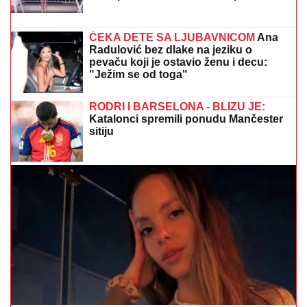
SKINULA SE ANA SEVIĆ
Ukrstila bikini, pa mamila
poglede na plaži: Ovakvu je retko viđamo (Foto)
POLICAJCI UPALI U KUĆU U
SMEDEREVU, PA OSTALI U ŠOKU
Pronašli gomilu predmeta, a kada su
ugledali OVO odmah je usledilo
hapšenje
ANELI DOBILA PREPISKE FILIPA I
JOVANE CVIJANOVIĆ
Odmah se
oglasila: "Sve dođe do mene", evo da
li je kontaktirala Đukića