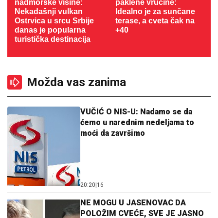
nadmorske visine:
paklene vrućine:
Nekadašnji vulkan
Idealno je za sunčane
Ostrvica u srcu Srbije
terase, a cveta čak na
danas je popularna
+40
turistička destinacija
Možda vas zanima
VUČIĆ O NIS-U: Nadamo se da
ćemo u narednim nedeljama to
moći da završimo
20:20
|
16
NE MOGU U JASENOVAC DA
POLOŽIM CVEĆE, SVE JE JASNO