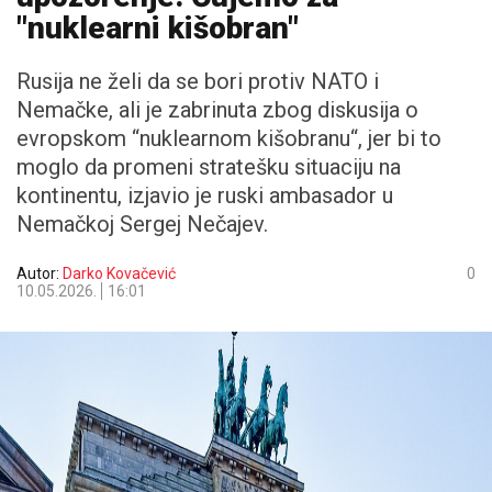
"nuklearni kišobran"
Rusija ne želi da se bori protiv NATO i
Nemačke, ali je zabrinuta zbog diskusija o
evropskom “nuklearnom kišobranu“, jer bi to
moglo da promeni stratešku situaciju na
kontinentu, izjavio je ruski ambasador u
Nemačkoj Sergej Nečajev.
Autor:
Darko Kovačević
0
10.05.2026.
16:01