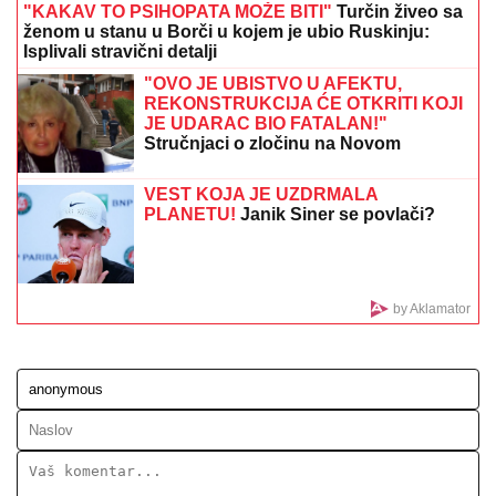
TEA TAIROVIĆ SA MUŽEM DOŽIVELA
SAOBRAĆAJKU
Auto skroz uništen: Ovo su detalji
drame u Crnoj Gori
"STVARNO JESAM SPONZORUŠA I
SKUPA SAM!"
Ćerka pokojnog
pevača šokirala javnost priznanjem,
pa otkrila šta ZAHTEVA od muškaraca
NAŠ GLUMAC (65) OŽENIO 32
GODINE MLAĐU KOLEGINICU
Upoznala ga dok je bila na fakultetu, a
sada pokazala čime se bavi pored
glume