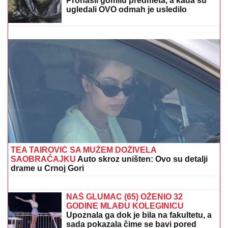
"IMAO JE NAPADE, TREBALO SE IZBORITI SA TIM"
Pevačica zbog unuka sa autizmom otišla da živi na
selo, pa morala da donese najtežu odluku: "Postao je
agresivan"
PREKID CRNE SERIJE PRESTONA:
Duel nekadašnjih šampiona Engleske
pun neizvesnosti
"STANIJA, DA NEMAŠ MOŽDA
SUTLIJAŠ?"
Pobednica Elite ostala
zatečena pitanjem, o NJENOJ
REAKCIJI pričaju svi (VIDEO)