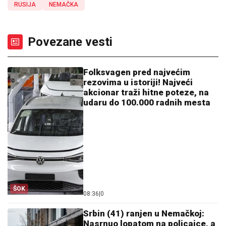
RUSIJA
NEMAČKA
Povezane vesti
Folksvagen pred najvećim
rezovima u istoriji! Najveći
akcionar traži hitne poteze, na
udaru do 100.000 radnih mesta
ŠOK
08:36
|
0
Srbin (41) ranjen u Nemačkoj:
Nasrnuo lopatom na policajce, a