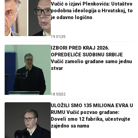
Vučić o izjavi Plenkovića: Ustaštvo
podobna ideologija u Hrvatskoj, to
je odavno logično
19:01
|
35
IZBORI PRED KRAJ 2026.
OPREDELIĆE SUDBINU SRBIJE
Vučić zamolio građane samo jednu
stvar
18:55
|
52
ULOŽILI SMO 135 MILIONA EVRA U
RUMU Vučić pozvao građane:
Doveli smo 12 fabrika, učestvujte
zajedno sa nama