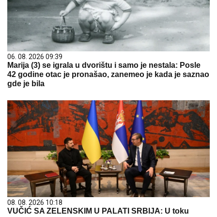
06. 08. 2026 09:39
Marija (3) se igrala u dvorištu i samo je nestala: Posle
42 godine otac je pronašao, zanemeo je kada je saznao
gde je bila
08. 08. 2026 10:18
VUČIĆ SA ZELENSKIM U PALATI SRBIJA: U toku