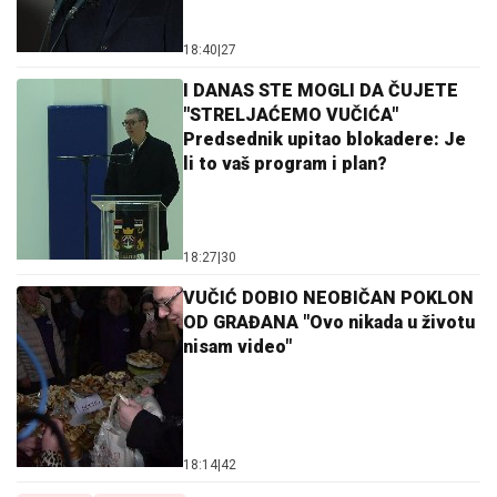
18:40
|
27
I DANAS STE MOGLI DA ČUJETE
"STRELJAĆEMO VUČIĆA"
Predsednik upitao blokadere: Je
li to vaš program i plan?
18:27
|
30
VUČIĆ DOBIO NEOBIČAN POKLON
OD GRAĐANA "Ovo nikada u životu
nisam video"
18:14
|
42