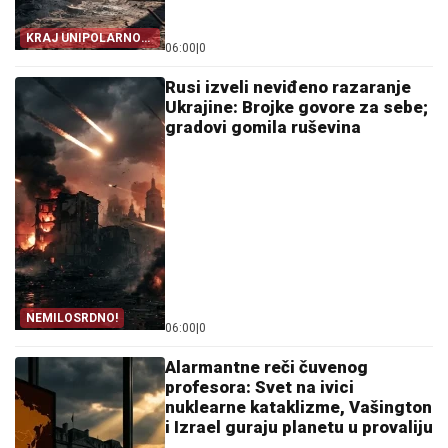
KRAJ UNIPOLARNOG
06:00
|
0
SVETA!
Rusi izveli neviđeno razaranje
Ukrajine: Brojke govore za sebe;
gradovi gomila ruševina
NEMILOSRDNO!
06:00
|
0
Alarmantne reči čuvenog
profesora: Svet na ivici
nuklearne kataklizme, Vašington
i Izrael guraju planetu u provaliju