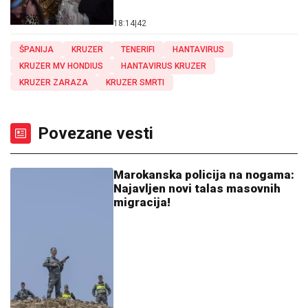
18:14
|
42
ŠPANIJA
KRUZER
TENERIFI
HANTAVIRUS
KRUZER MV HONDIUS
HANTAVIRUS KRUZER
KRUZER ZARAZA
KRUZER SMRTI
Povezane vesti
Marokanska policija na nogama:
Najavljen novi talas masovnih
migracija!