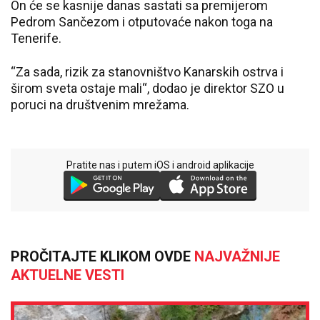
On će se kasnije danas sastati sa premijerom
Pedrom Sančezom i otputovaće nakon toga na
Tenerife.
“Za sada, rizik za stanovništvo Kanarskih ostrva i
širom sveta ostaje mali“, dodao je direktor SZO u
poruci na društvenim mrežama.
Pratite nas i putem iOS i android aplikacije
PROČITAJTE KLIKOM OVDE
NAJVAŽNIJE
AKTUELNE VESTI