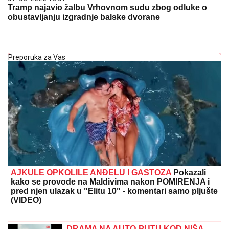
Tramp najavio žalbu Vrhovnom sudu zbog odluke o
obustavljanju izgradnje balske dvorane
Preporuka za Vas
AJKULE OPKOLILE ANĐELU I GASTOZA
Pokazali
kako se provode na Maldivima nakon POMIRENJA i
pred njen ulazak u "Elitu 10" - komentari samo pljušte
(VIDEO)
BORA SANTANA IMA OZBILJAN
BIZNIS ZA KOJI SE MALO ZNA
Pored