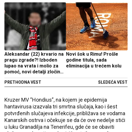
Aleksandar (22) krvario na
Novi šok u Rimu! Prošle
pragu zgrade?! Izboden
godine titula, sada
lupao na vrata i molio za
eliminacija u trećem kolu
pomoć, novi detalji zločina
u Kruševcu
PRETHODNA VEST
SLEDEĆA VEST
Kruzer MV “Hondius”, na kojem je epidemija
hantavirusa izazvala tri smrtna slučaja, kao i šest
potvrđenih slučajeva infekcije, približava se vodama
Kanarskih ostrva i očekuje se da će ove nedelje stići
u luku Granadilja na Tenerifeu, gde će se obaviti