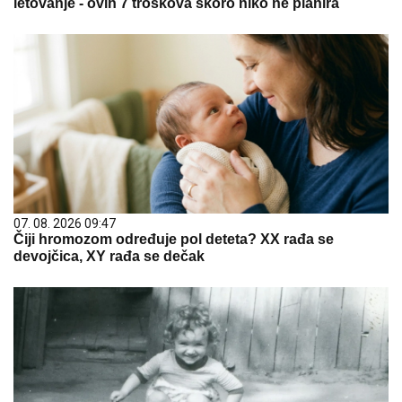
letovanje - ovih 7 troškova skoro niko ne planira
07. 08. 2026 09:47
Čiji hromozom određuje pol deteta? XX rađa se
devojčica, XY rađa se dečak