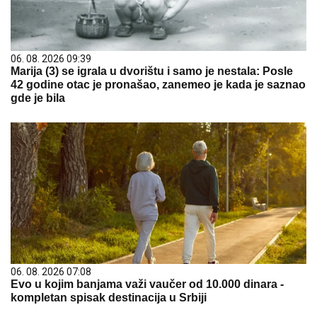
06. 08. 2026 09:39
Marija (3) se igrala u dvorištu i samo je nestala: Posle
42 godine otac je pronašao, zanemeo je kada je saznao
gde je bila
06. 08. 2026 07:08
Evo u kojim banjama važi vaučer od 10.000 dinara -
kompletan spisak destinacija u Srbiji