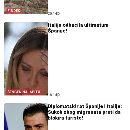
FINDEK
20:14
|
0
Italija odbacila ultimatum
Španije!
ŠENGEN NA ISPITU
18:14
|
0
Diplomatski rat Španije i Italije:
Sukob zbog migranata preti da
blokira turiste!