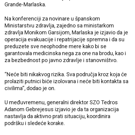
Grande-Marlaska.
Na konferenciji za novinare u španskom
Ministarstvu zdravlja, zajedno sa ministarkom
zdravlja Monikom Garsijom, Marlaska je izjavio da je
operacija evakuacije i repatrijacije spremna i da su
preduzete sve neophodne mere kako bi se
garantovala medicinska nega za one na brodu, kao i
za bezbednost po javno zdravlje i stanovništvo.
“Neće biti nikakvog rizika. Sva područja kroz koja će
prolaziti putnici biće izolovana i neće biti kontakta sa
civilima“, dodao je on.
U međuvremenu, generalni direktor SZO Tedros
Adanom Gebrejesus izjavio je da ta organizacija
nastavlja da aktivno prati situaciju, koordinira
podršku i sledeće korake.