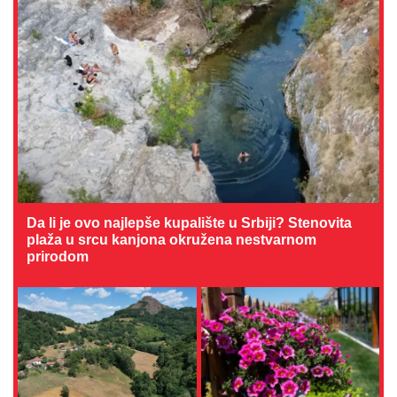
Da li je ovo najlepše kupalište u Srbiji? Stenovita
plaža u srcu kanjona okružena nestvarnom
prirodom