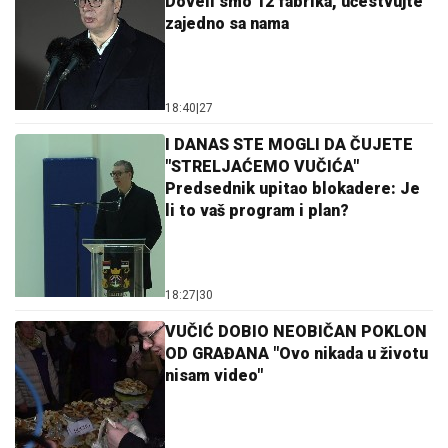
Doveli smo 12 fabrika, učestvujte
zajedno sa nama
18:40
|
27
I DANAS STE MOGLI DA ČUJETE
"STRELJAĆEMO VUČIĆA"
Predsednik upitao blokadere: Je
li to vaš program i plan?
18:27
|
30
VUČIĆ DOBIO NEOBIČAN POKLON
OD GRAĐANA "Ovo nikada u životu
nisam video"