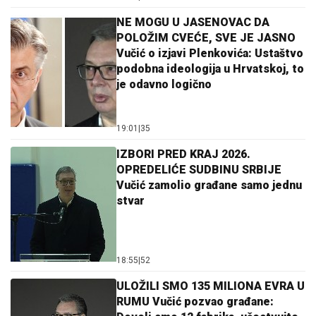
NE MOGU U JASENOVAC DA
POLOŽIM CVEĆE, SVE JE JASNO
Vučić o izjavi Plenkovića: Ustaštvo
podobna ideologija u Hrvatskoj, to
je odavno logično
19:01
|
35
IZBORI PRED KRAJ 2026.
OPREDELIĆE SUDBINU SRBIJE
Vučić zamolio građane samo jednu
stvar
18:55
|
52
ULOŽILI SMO 135 MILIONA EVRA U
RUMU Vučić pozvao građane: