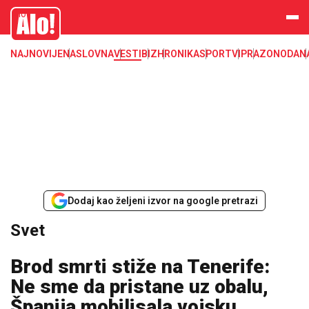
Svet, Ruske vesti, Planeta, Region
Alo
NAJNOVIJE
NASLOVNA
VESTI
BIZ
HRONIKA
SPORT
VIP
RAZONODA
N
Dodaj kao željeni izvor na google pretrazi
Svet
Brod smrti stiže na Tenerife:
Ne sme da pristane uz obalu,
Španija mobilisala vojsku