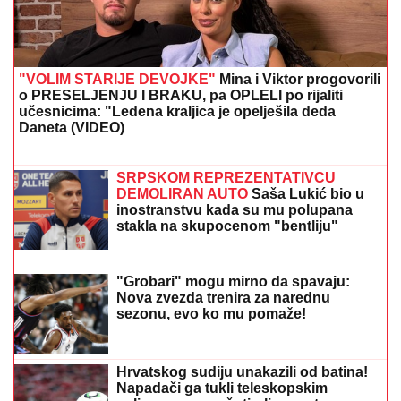
dobija i otkrila sve o njihovom odnosu
ZBOG DIJAGNOZE JE MESECIMA
BILA U KREVETU
Naša pevačica
pokazala kako prima INFUZIJU, pa
otkrila u kakvom je trenutno stanju -
ovih dana prodaje i kuću
NINA BADRIĆ SE SLIKA U KUPAĆEM
NA STENAMA
Napunila 54 godine i
mami poglede na čuvenom ostrvu
(FOTO)
VERICA RAKOČEVIĆ I VELJKO PRAVE BAZEN U