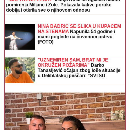
INSPEKCIJA UPALA NA IMANJE
VLADIMIRA TOMOVIĆA U BARU
Zatvorili mu objekat nakon što je
pokrenuo biznis, hitno se oglasio:
"Imamo zabranu"
Pevačica HITNO PREKINULA PESMU
zbog STRAHA NA BINI -Publika je
posmatrala u NEVERICI, a sada se
oglasila emotivnom porukom!
"NJU TREBA LEČITI"
Marija Kulić se oglasila nakon
pomirenja Miljane i Zole: Pokazala kakve poruke