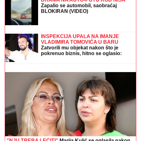
rijalitija i voditeljstva novac mu kaplje i
od ovog posla: "Ljudi mi dolaze
svakodnevno"
DRAMA NA AUTO-PUTU KOD NIŠA
Zapalio se automobil, saobraćaj
BLOKIRAN (VIDEO)
"IMAO JE NAPADE, TREBALO SE IZBORITI SA TIM"
Pevačica zbog unuka sa autizmom otišla da živi na
selo, pa morala da donese najtežu odluku: "Postao je
agresivan"