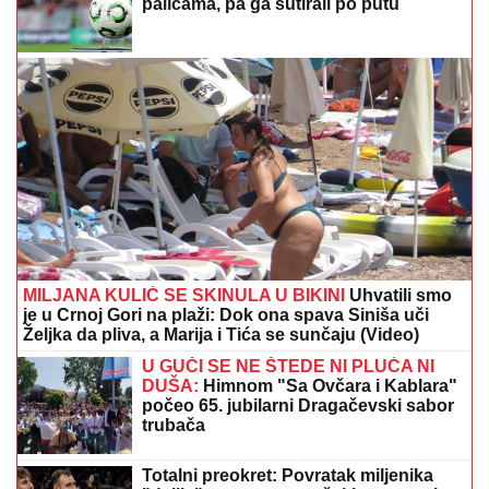
VILI NA AVALI
Imanje vredi milione, a sada podelili
snimak iz dvorišta: Bagerista uveliko izvodi radove
(Video)
"UZNEMIREN SAM, BRAT MI JE
OKRUŽEN POŽARIMA"
Darko
Tanasijević očajan zbog loše situacije
u Deliblatskoj peščari: "SVI SU
EVAKUISANI", otkrio koje informacije
ima
PROGRAMI 39. FILMSKOG
FESTIVALA U HERCEG NOVOM:
Svetkovinu filma otvara Bogdan Diklić