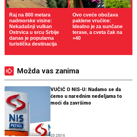
Raj na 800 metara
Ovo cveće obožava
nadmorske visine:
paklene vrućine:
Nekadašnji vulkan
Idealno je za sunčane
Ostrvica u srcu Srbije
terase, a cveta čak na
danas je popularna
+40
turistička destinacija
Možda vas zanima
VUČIĆ O NIS-U: Nadamo se da
ćemo u narednim nedeljama to
moći da završimo
20:20
|
16