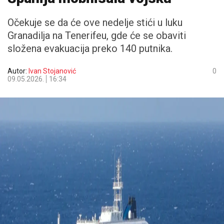
Očekuje se da će ove nedelje stići u luku
Granadilja na Tenerifeu, gde će se obaviti
složena evakuacija preko 140 putnika.
Autor:
Ivan Stojanović
0
09.05.2026.
16:34