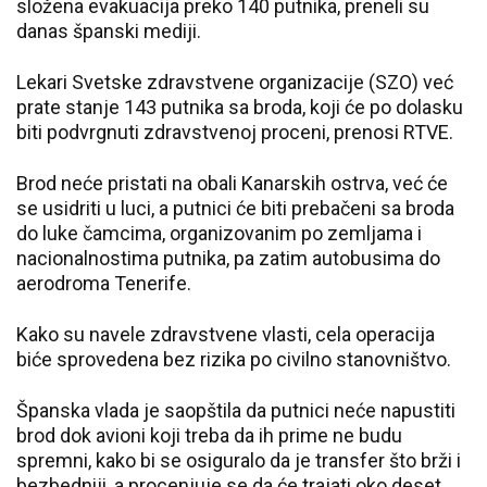
složena evakuacija preko 140 putnika, preneli su
danas španski mediji.
Lekari Svetske zdravstvene organizacije (SZO) već
prate stanje 143 putnika sa broda, koji će po dolasku
biti podvrgnuti zdravstvenoj proceni, prenosi RTVE.
Brod neće pristati na obali Kanarskih ostrva, već će
se usidriti u luci, a putnici će biti prebačeni sa broda
do luke čamcima, organizovanim po zemljama i
nacionalnostima putnika, pa zatim autobusima do
aerodroma Tenerife.
Kako su navele zdravstvene vlasti, cela operacija
biće sprovedena bez rizika po civilno stanovništvo.
Španska vlada je saopštila da putnici neće napustiti
brod dok avioni koji treba da ih prime ne budu
spremni, kako bi se osiguralo da je transfer što brži i
bezbedniji, a procenjuje se da će trajati oko deset