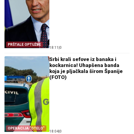
PRŠTALE OPTUŽBE
18:11
|
0
Srbi krali sefove iz banaka i
kockarnica! Uhapšena banda
koja je pljačkala širom Španije
(FOTO)
OPERACIJA "OTELO"
18:04
|
0