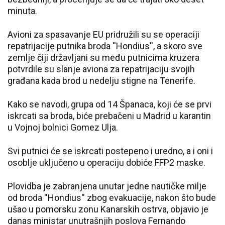
minuta.
Avioni za spasavanje EU pridružili su se operaciji
repatrijacije putnika broda ''Hondius'', a skoro sve
zemlje čiji državljani su među putnicima kruzera
potvrdile su slanje aviona za repatrijaciju svojih
građana kada brod u nedelju stigne na Tenerife.
Kako se navodi, grupa od 14 Španaca, koji će se prvi
iskrcati sa broda, biće prebačeni u Madrid u karantin
u Vojnoj bolnici Gomez Ulja.
Svi putnici će se iskrcati postepeno i uredno, a i oni i
osoblje uključeno u operaciju dobiće FFP2 maske.
Plovidba je zabranjena unutar jedne nautičke milje
od broda ''Hondius'' zbog evakuacije, nakon što bude
ušao u pomorsku zonu Kanarskih ostrva, objavio je
danas ministar unutrašnjih poslova Fernando