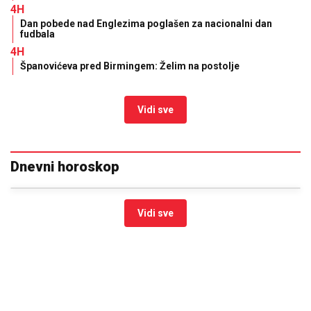
4H
Dan pobede nad Englezima poglašen za nacionalni dan
fudbala
4H
Španovićeva pred Birmingem: Želim na postolje
Vidi sve
Dnevni horoskop
Vidi sve