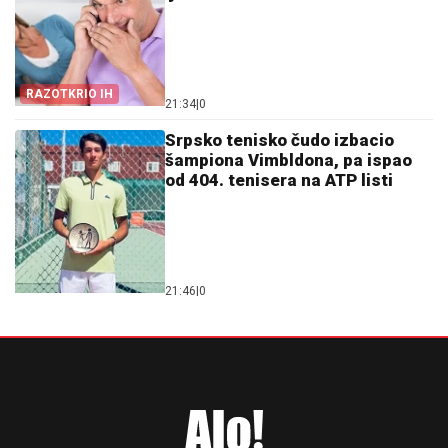
RAZOTKRIO IH
21:34
|
0
Srpsko tenisko čudo izbacio
šampiona Vimbldona, pa ispao
od 404. tenisera na ATP listi
21:46
|
0