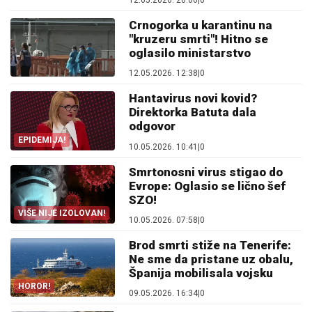
12.05.2026. 20:06
|
0
Crnogorka u karantinu na
"kruzeru smrti"! Hitno se
oglasilo ministarstvo
12.05.2026. 12:38
|
0
Hantavirus novi kovid?
Direktorka Batuta dala
odgovor
EPIDEMIJA!
10.05.2026. 10:41
|
0
Smrtonosni virus stigao do
Evrope: Oglasio se lično šef
SZO!
VIŠE NIJE IZOLOVAN!
10.05.2026. 07:58
|
0
Brod smrti stiže na Tenerife:
Ne sme da pristane uz obalu,
Španija mobilisala vojsku
HOROR!
09.05.2026. 16:34
|
0