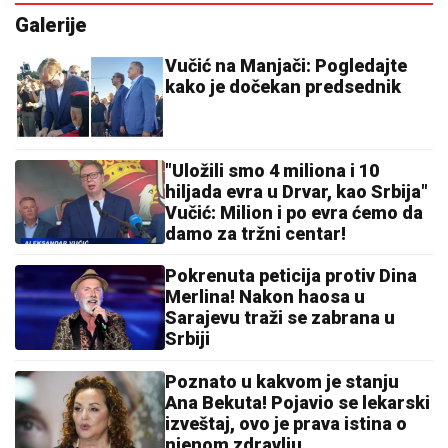
Galerije
Vučić na Manjači: Pogledajte
kako je dočekan predsednik
"Uložili smo 4 miliona i 10
hiljada evra u Drvar, kao Srbija"
Vučić: Milion i po evra ćemo da
damo za tržni centar!
Pokrenuta peticija protiv Dina
Merlina! Nakon haosa u
Sarajevu traži se zabrana u
Srbiji
Poznato u kakvom je stanju
Ana Bekuta! Pojavio se lekarski
izveštaj, ovo je prava istina o
njenom zdravlju