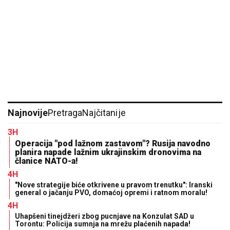
Najnovije
Pretraga
Najčitanije
3H
Operacija "pod lažnom zastavom"? Rusija navodno
planira napade lažnim ukrajinskim dronovima na
članice NATO-a!
4H
"Nove strategije biće otkrivene u pravom trenutku": Iranski
general o jačanju PVO, domaćoj opremi i ratnom moralu!
4H
Uhapšeni tinejdžeri zbog pucnjave na Konzulat SAD u
Torontu: Policija sumnja na mrežu plaćenih napada!