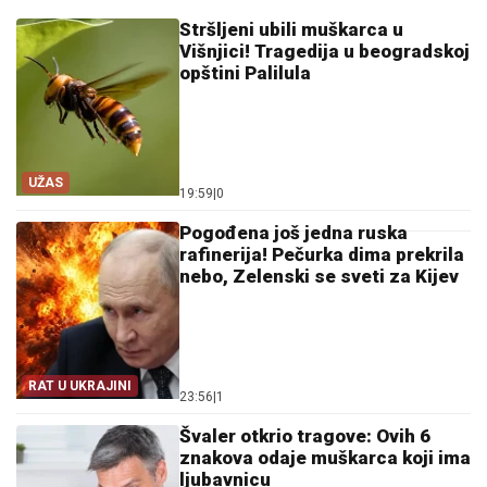
Stršljeni ubili muškarca u
Višnjici! Tragedija u beogradskoj
opštini Palilula
UŽAS
19:59
|
0
Pogođena još jedna ruska
rafinerija! Pečurka dima prekrila
nebo, Zelenski se sveti za Kijev
RAT U UKRAJINI
23:56
|
1
Švaler otkrio tragove: Ovih 6
znakova odaje muškarca koji ima
ljubavnicu