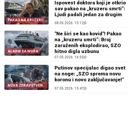
Ispovest doktora koji je otkrio
sav pakao na „kruzeru smrti“:
Ljudi padali jedan za drugim
PAKAO NA KRUZERU
08.05.2026. 15:12
|
0
"Ne širi se kao kovid"! Pakao
na „kruzeru smrti“: Broj
zaraženih eksplodirao, SZO
hitno digla uzbunu
ALARM SA MORA
07.05.2026. 16:55
|
0
Putinov specijalac digao svet
na noge: „SZO sprema novu
koronu i novo zaključavanje!“
NOVA ZDRAVSTVENA
07.05.2026. 15:47
|
0
DRAMA