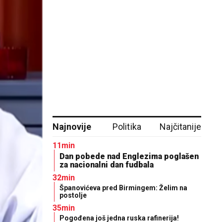
Najnovije
Politika
Najčitanije
11min
Dan pobede nad Englezima poglašen
za nacionalni dan fudbala
32min
Španovićeva pred Birmingem: Želim na
postolje
35min
Pogođena još jedna ruska rafinerija!