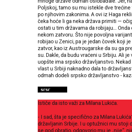
mnoge države odmah oslobađale. Jer, na p
Poljskoj, tamo su mu istekle dve trećine v
po njihovim zakonima. A ovi iz Haga rekli:
čeka hoće li ga neka država primiti — očig
ostati u tim državama da robijaju... Onda 
nekom zatvoru. Što nije povoljna varijanta
robijao u Zenici, pa je jedan čovek koji j
zatvor, kao iz Austrougarske da su ga pren
su. Dakle, da budu vraćeni u Srbiju. Ali
uopšte ima srpsko državljanstvo. Nekad g
vlast u Srbiji naknadno dala to državljans
odmah dodeli srpsko državljanstvo - kaza
Ističe da isto važi za Milana Lukića.
- I sad, šta je specifično za Milana Luki
državljanin Srbije. I u optužnici mu stoji
se god obratio, odgovorio mu je „nije“, ni