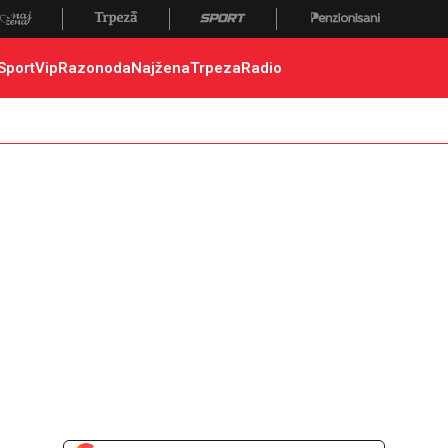
Sport
Vip
Razonoda
Najžena
Trpeza
Radio