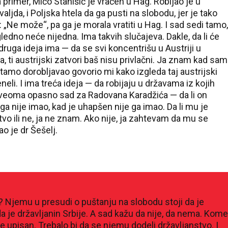
rimer, Mićo Stanišić je vraćen u Hag. Robijao je u
aljda, i Poljska htela da ga pusti na slobodu, jer je tako
 „Ne može“, pa ga je morala vratiti u Hag. I sad sedi tamo,
ledno neće nijedna. Ima takvih slučajeva. Dakle, da li će
druga ideja ima — da se svi koncentrišu u Austriji u
, ti austrijski zatvori baš nisu privlačni. Ja znam kad sam
e tamo dorobljavao govorio mi kako izgleda taj austrijski
eli. I ima treća ideja — da robijaju u državama iz kojih
 je veoma opasno sad za Radovana Karadžića — da li on
a nije imao, kad je uhapšen nije ga imao. Da li mu je
tvo ili ne, ja ne znam. Ako nije, ja zahtevam da mu se
o je dr Šešelj.
ća? Njemu u presudi o puštanju na slobodu stoji da je
 da je državljanin Srbije. A sad kažu da nije, da nema. Kome
je upisan. Trebalo bi da se njemu dodeli državljanstvo. I