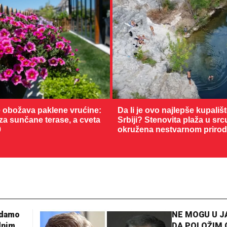
 obožava paklene vrućine:
Da li je ovo najlepše kupališ
 za sunčane terase, a cveta
Srbiji? Stenovita plaža u sr
0
okružena nestvarnom priro
adamo
NE MOGU U 
dnim
DA POLOŽIM 