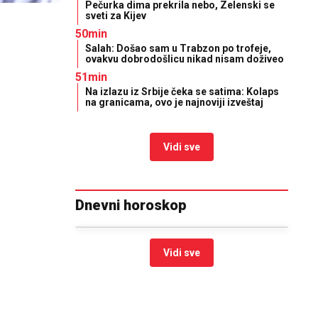
Pečurka dima prekrila nebo, Zelenski se
sveti za Kijev
50min
Salah: Došao sam u Trabzon po trofeje,
ovakvu dobrodošlicu nikad nisam doživeo
51min
Na izlazu iz Srbije čeka se satima: Kolaps
na granicama, ovo je najnoviji izveštaj
Vidi sve
Dnevni horoskop
Vidi sve