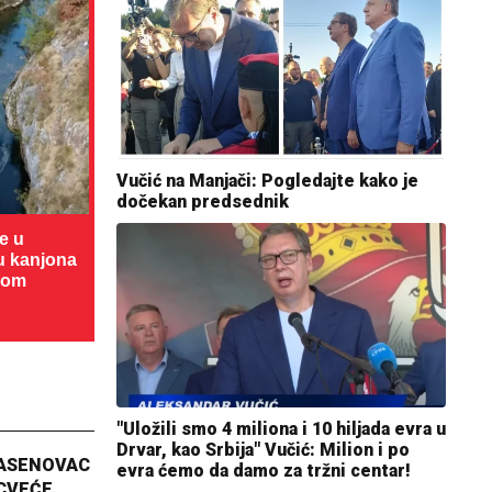
Vučić na Manjači: Pogledajte kako je
dočekan predsednik
te u
cu kanjona
dom
"Uložili smo 4 miliona i 10 hiljada evra u
Drvar, kao Srbija" Vučić: Milion i po
JASENOVAC
evra ćemo da damo za tržni centar!
CVEĆE,