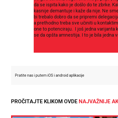
da se ispita kako je došlo do te zbrke. K
kasnije demantuje i kaže da nije. Ne sme
bi trebalo dobro da se pripremi delegacij
a prethodno treba sve učiniti u kontakt
one to potenciraju. I još jedna varijanta
se da opšta amnestija. I to je bila jedna va
Pratite nas i putem iOS i android aplikacije
PROČITAJTE KLIKOM OVDE
NAJVAŽNIJE AK