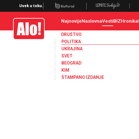
Uvek u toku.
Najnovije
Naslovna
Vesti
BIZ
Hronika
Alo
DRUŠTVO
POLITIKA
UKRAJINA
SVET
BEOGRAD
KIM
ŠTAMPANO IZDANJE