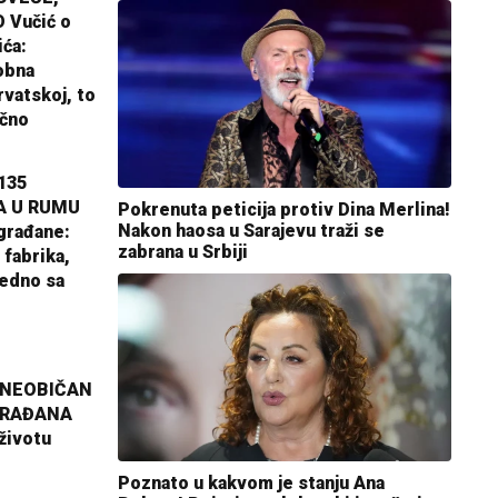
 Vučić o
ića:
obna
rvatskoj, to
ično
135
A U RUMU
Pokrenuta peticija protiv Dina Merlina!
Nakon haosa u Sarajevu traži se
građane:
zabrana u Srbiji
 fabrika,
jedno sa
 NEOBIČAN
GRAĐANA
životu
Poznato u kakvom je stanju Ana