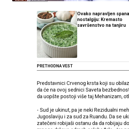
Ovako napravljen spana
nostalgiju: Kremasto
savršenstvo na tanjiru
PRETHODNA VEST
Predstavnici Crvenog krsta koji su obilaz
da će na ovoj sednici Saveta bezbednosti
da uopšte postoji više taj Mehanizam, otk
- Sud je ukinut, pa je neki Rezidualni me
Jugoslaviju i za sud za Ruandu. Da se uki
zatečeni robijaši ostanu da da robijaju d