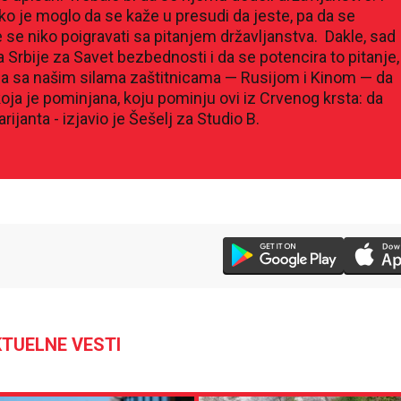
ako je moglo da se kaže u presudi da jeste, pa da se
 se niko poigravati sa pitanjem državljanstva. Dakle, sad
a Srbije za Savet bezbednosti i da se potencira to pitanje,
ima sa našim silama zaštitnicama — Rusijom i Kinom — da
 koja je pominjana, koju pominju ovi iz Crvenog krsta: da
rijanta - izjavio je Šešelj za Studio B.
25 °C
Loznica
TUELNE VESTI