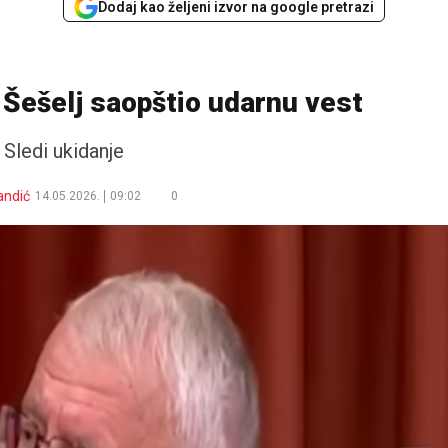
Dodaj kao željeni izvor na google pretrazi
 Šešelj saopštio udarnu vest
Sledi ukidanje
andić
14.05.2026.
09:02
0