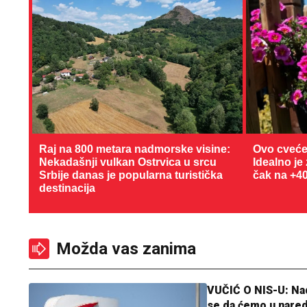
Raj na 800 metara nadmorske visine:
Ovo cveće
Nekadašnji vulkan Ostrvica u srcu
Idealno je
Srbije danas je popularna turistička
čak na +4
destinacija
Možda vas zanima
VUČIĆ O NIS-U: N
se da ćemo u nare