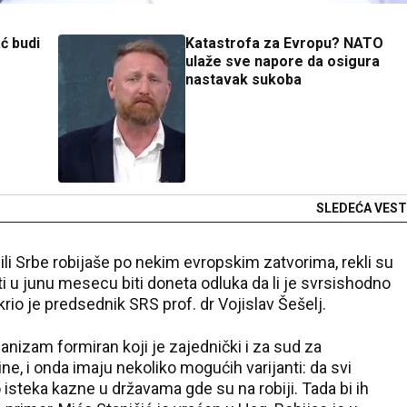
ć budi
Katastrofa za Evropu? NATO
ulaže sve napore da osigura
nastavak sukoba
SLEDEĆA VEST
ili Srbe robijaše po nekim evropskim zatvorima, rekli su
 u junu mesecu biti doneta odluka da li je svrsishodno
rio je predsednik SRS prof. dr Vojislav Šešelj.
hanizam formiran koji je zajednički i za sud za
ne, i onda imaju nekoliko mogućih varijanti: da svi
o isteka kazne u državama gde su na robiji. Tada bi ih