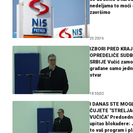
nedeljama to moći 
završimo
20:20
|
16
IZBORI PRED KRAJ
OPREDELIĆE SUDB
SRBIJE Vučić zamo
građane samo jedn
stvar
18:55
|
52
I DANAS STE MOGL
ČUJETE "STRELJ
VUČIĆA" Predsedn
upitao blokadere: J
to vaš program i p