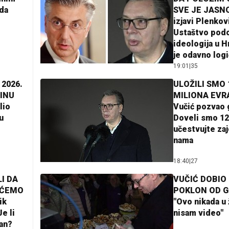
da
SVE JE JASNO
izjavi Plenkov
Ustaštvo pod
ideologija u H
je odavno log
19:01
|
35
 2026.
ULOŽILI SMO 
INU
MILIONA EVR
lio
Vučić pozvao 
u
Doveli smo 12
učestvujte za
nama
18:40
|
27
I DA
VUČIĆ DOBIO
AĆEMO
POKLON OD 
ik
"Ovo nikada u 
e li
nisam video"
lan?