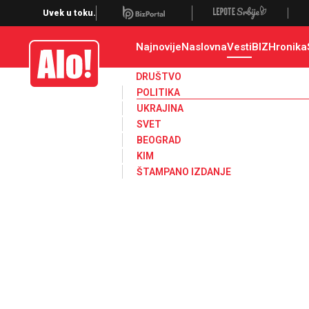
Uvek u toku.
Najnovije
Naslovna
Vesti
BIZ
Hronika
Alo
DRUŠTVO
POLITIKA
UKRAJINA
SVET
BEOGRAD
KIM
ŠTAMPANO IZDANJE