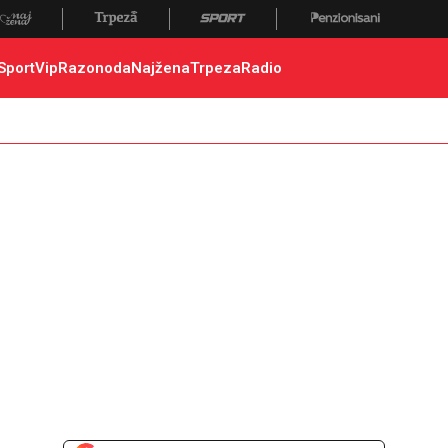
Sport
Vip
Razonoda
Najžena
Trpeza
Radio