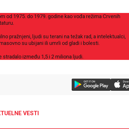
m od 1975. do 1979. godine kao vođa režima Crvenih
aturu.
 pražnjeni, ljudi su terani na težak rad, a intelektualci,
masovno su ubijani ili umrli od gladi i bolesti.
 stradalo između 1,5 i 2 miliona ljudi.
TUELNE VESTI