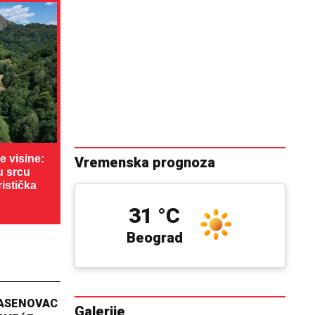
 visine:
Vremenska prognoza
u srcu
ristička
31 °C
Beograd
JASENOVAC
Galerije