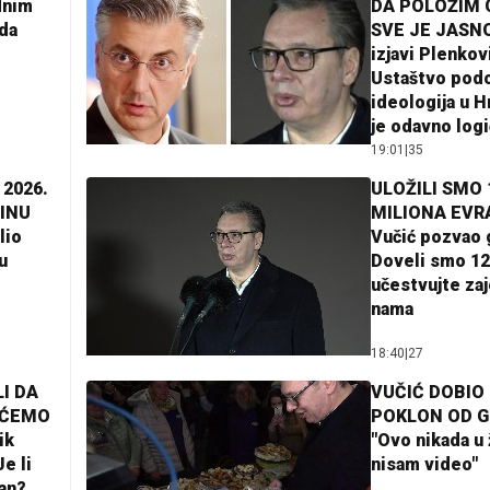
dnim
DA POLOŽIM 
da
SVE JE JASNO
izjavi Plenkov
Ustaštvo pod
ideologija u H
je odavno log
19:01
|
35
 2026.
ULOŽILI SMO 
INU
MILIONA EVR
lio
Vučić pozvao 
u
Doveli smo 12
učestvujte za
nama
18:40
|
27
I DA
VUČIĆ DOBIO
AĆEMO
POKLON OD 
ik
"Ovo nikada u 
e li
nisam video"
lan?