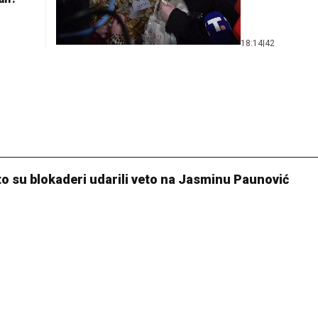
18:14
|
42
što su blokaderi udarili veto na Jasminu Paunović