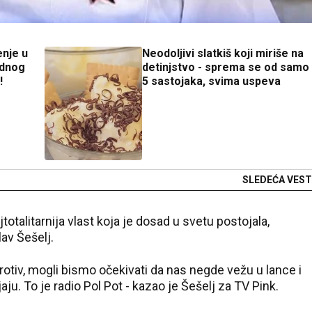
enje u
Neodoljivi slatkiš koji miriše na
ednog
detinjstvo - sprema se od samo
!
5 sastojaka, svima uspeva
SLEDEĆA VEST
najtotalitarnija vlast koja je dosad u svetu postojala,
av Šešelj.
rotiv, mogli bismo očekivati da nas negde vežu u lance i
aju. To je radio Pol Pot - kazao je Šešelj za TV Pink.