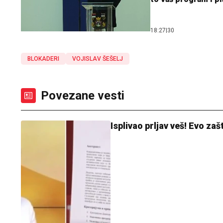
18:27
|
30
BLOKADERI
VOJISLAV ŠEŠELJ
Povezane vesti
Isplivao prljav veš! Evo za