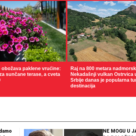
 obožava paklene vrućine:
Raj na 800 metara nadmorske
 za sunčane terase, a cveta
Nekadašnji vulkan Ostrvica 
0
Srbije danas je popularna tu
destinacija
28 °C
Loznica
adamo
NE MOGU U 