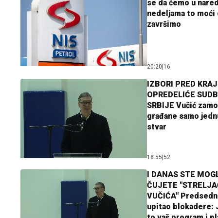
se da ćemo u nare
nedeljama to moći 
završimo
20:20
|
16
IZBORI PRED KRAJ
OPREDELIĆE SUDB
SRBIJE Vučić zamo
građane samo jedn
stvar
18:55
|
52
I DANAS STE MOGL
ČUJETE "STRELJ
VUČIĆA" Predsedn
upitao blokadere: J
to vaš program i p