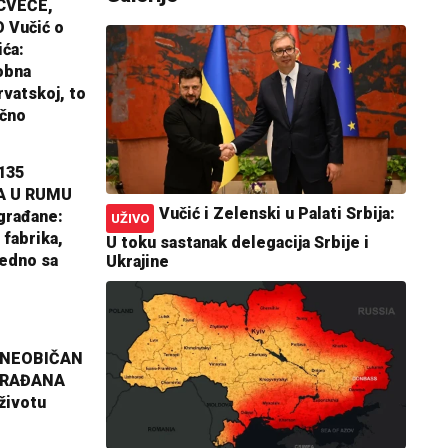
CVEĆE,
 Vučić o
ića:
obna
rvatskoj, to
ično
135
A U RUMU
Vučić i Zelenski u Palati Srbija:
građane:
UŽIVO
 fabrika,
U toku sastanak delegacija Srbije i
jedno sa
Ukrajine
 NEOBIČAN
GRAĐANA
životu