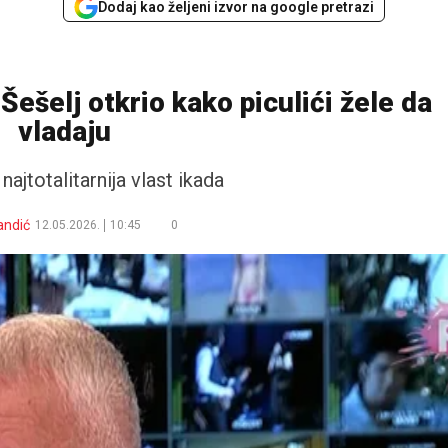
Dodaj kao željeni izvor na google pretrazi
Šešelj otkrio kako piculići žele da
vladaju
ajtotalitarnija vlast ikada
andić
12.05.2026.
10:45
0