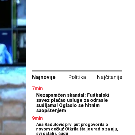
Najnovije
Politika
Najčitanije
7min
Nezapamćen skandal: Fudbalski
savez plaćao usluge za odrasle
sudijama! Oglasio se hitnim
saopštenjem
9min
Ana Radulović prvi put progovorila o
novom dečku! Otkrila šta je uradio za nju,
svi ostali u čudu