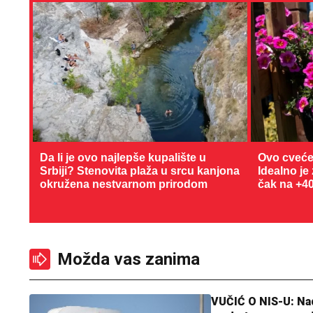
Da li je ovo najlepše kupalište u
Ovo cveće
Srbiji? Stenovita plaža u srcu kanjona
Idealno je
okružena nestvarnom prirodom
čak na +4
Možda vas zanima
VUČIĆ O NIS-U: N