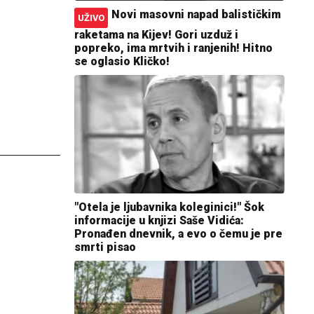
Novi masovni napad balističkim
UŽIVO
raketama na Kijev! Gori uzduž i
popreko, ima mrtvih i ranjenih! Hitno
se oglasio Kličko!
"Otela je ljubavnika koleginici!" Šok
informacije u knjizi Saše Vidića:
Pronađen dnevnik, a evo o čemu je pre
smrti pisao