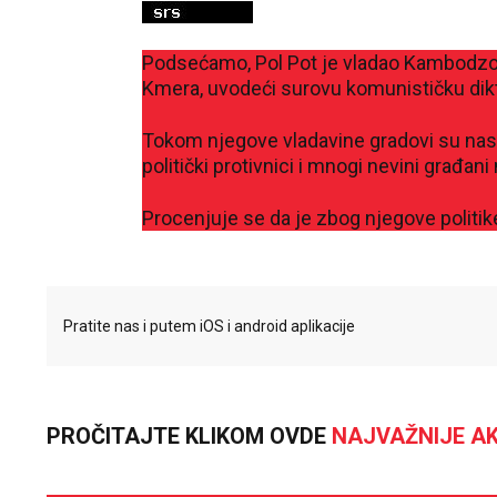
Podsećamo, Pol Pot je vladao Kambodzo
Kmera, uvodeći surovu komunističku dikt
Tokom njegove vladavine gradovi su nasilno
politički protivnici i mnogi nevini građani 
Procenjuje se da je zbog njegove politike
Pratite nas i putem iOS i android aplikacije
PROČITAJTE KLIKOM OVDE
NAJVAŽNIJE AK