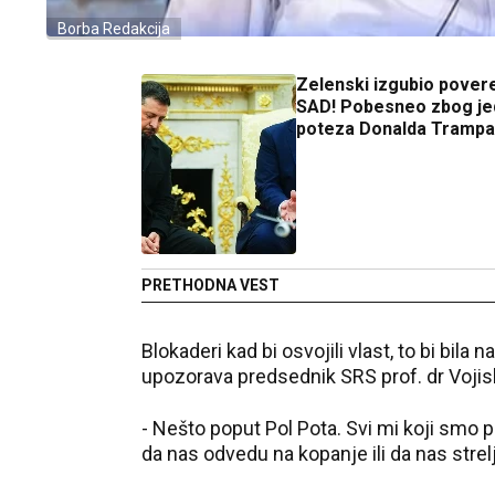
Borba Redakcija
Zelenski izgubio pover
SAD! Pobesneo zbog j
poteza Donalda Trampa
PRETHODNA VEST
Blokaderi kad bi osvojili vlast, to bi bila 
upozorava predsednik SRS prof. dr Vojisl
- Nešto poput Pol Pota. Svi mi koji smo p
da nas odvedu na kopanje ili da nas strelj