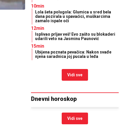
10min
Lola šeta polugola: Glumica u sred bela
dana pozirala u spavaćici, muškarcima
zamalo ispale oči
12min
Isplivao prljav veš! Evo zašto su blokaderi
udarili veto na Jasminu Paunović
15min
Ubijena poznata pevačica: Nakon svađe
njena saradnica joj pucala u leđa
Vidi sve
Dnevni horoskop
Vidi sve