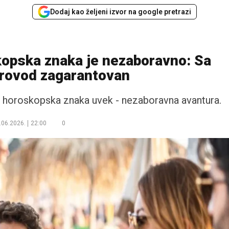
Dodaj kao željeni izvor na google pretrazi
kopska znaka je nezaboravno: Sa
provod zagarantovan
 3 horoskopska znaka uvek - nezaboravna avantura.
.06.2026.
22:00
0