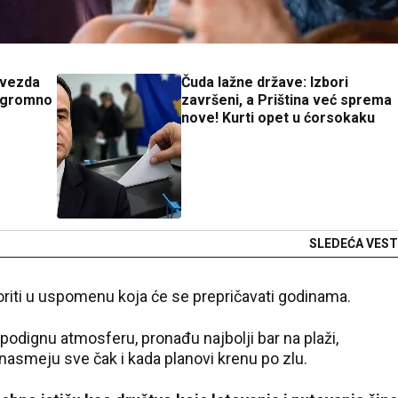
Zvezda
Čuda lažne države: Izbori
 ogromno
završeni, a Priština već sprema
nove! Kurti opet u ćorsokaku
SLEDEĆA VEST
iti u uspomenu koja će se prepričavati godinama.
odignu atmosferu, pronađu najbolji bar na plaži,
 nasmeju sve čak i kada planovi krenu po zlu.