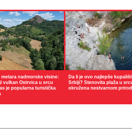
0 metara nadmorske visine:
Da li je ovo najlepše kupališ
 vulkan Ostrvica u srcu
Srbiji? Stenovita plaža u sr
as je popularna turistička
okružena nestvarnom priro
a