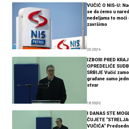
VUČIĆ O NIS-U: N
se da ćemo u nare
nedeljama to moći 
završimo
20:20
|
16
IZBORI PRED KRAJ
OPREDELIĆE SUDB
SRBIJE Vučić zamo
građane samo jedn
stvar
18:55
|
52
I DANAS STE MOGL
ČUJETE "STRELJ
VUČIĆA" Predsedn