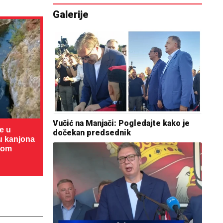
Galerije
Vučić na Manjači: Pogledajte kako je
te u
dočekan predsednik
cu kanjona
dom