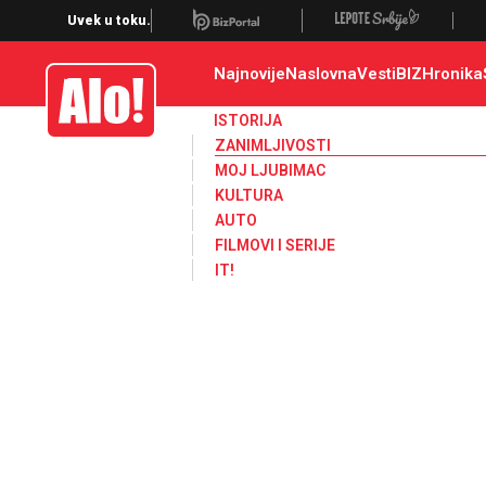
Zanimljivosti
Uvek u toku.
Najnovije
Naslovna
Vesti
BIZ
Hronika
Alo
ISTORIJA
ZANIMLJIVOSTI
MOJ LJUBIMAC
KULTURA
AUTO
FILMOVI I SERIJE
IT!