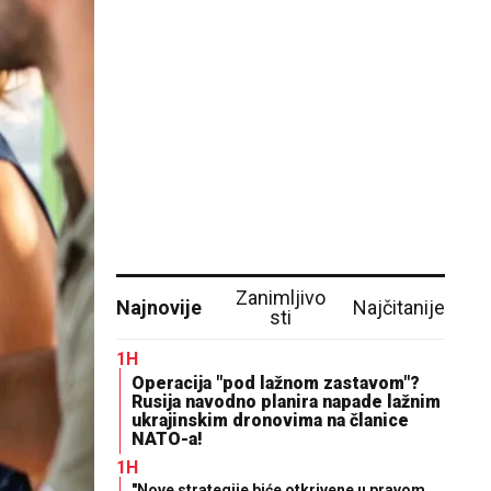
Zanimljivo
Najnovije
Najčitanije
sti
1H
Operacija "pod lažnom zastavom"?
Rusija navodno planira napade lažnim
ukrajinskim dronovima na članice
NATO-a!
1H
"Nove strategije biće otkrivene u pravom