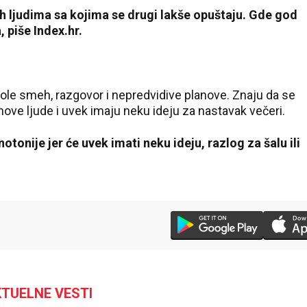
h ljudima sa kojima se drugi lakše opuštaju. Gde god
 piše Index.hr.
 vole smeh, razgovor i nepredvidive planove. Znaju da se
 nove ljude i uvek imaju neku ideju za nastavak večeri.
otonije jer će uvek imati neku ideju, razlog za šalu ili
24 °C
Loznica
TUELNE VESTI