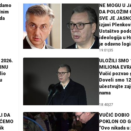
adamo
NE MOGU U 
dnim
DA POLOŽIM 
da
SVE JE JASNO
izjavi Plenkov
Ustaštvo pod
ideologija u H
je odavno log
19:01
|
35
 2026.
ULOŽILI SMO 
INU
MILIONA EVR
lio
Vučić pozvao 
u
Doveli smo 12
učestvujte za
nama
18:40
|
27
I DA
VUČIĆ DOBIO
AĆEMO
POKLON OD 
ik
"Ovo nikada u 