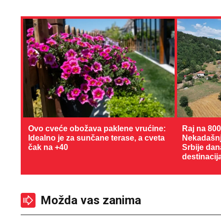
Ovo cveće obožava paklene vrućine:
Raj na 80
Idealno je za sunčane terase, a cveta
Nekadašnji
čak na +40
Srbije dan
destinacij
Možda vas zanima