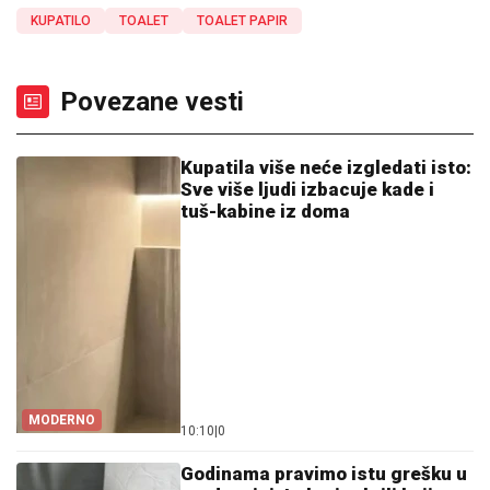
KUPATILO
TOALET
TOALET PAPIR
Povezane vesti
Kupatila više neće izgledati isto:
Sve više ljudi izbacuje kade i
tuš-kabine iz doma
MODERNO
10:10
|
0
Godinama pravimo istu grešku u