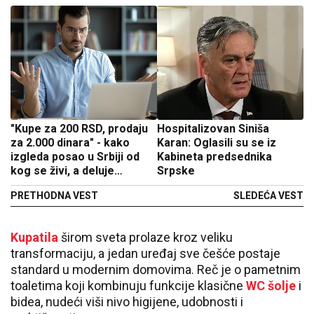
"Kupe za 200 RSD, prodaju
Hospitalizovan Siniša
za 2.000 dinara" - kako
Karan: Oglasili su se iz
izgleda posao u Srbiji od
Kabineta predsednika
kog se živi, a deluje
Srpske
neprimetno
PRETHODNA VEST
SLEDEĆA VEST
Kupatila
širom sveta prolaze kroz veliku
transformaciju, a jedan uređaj sve češće postaje
standard u modernim domovima. Reč je o pametnim
toaletima koji kombinuju funkcije klasične
WC šolje
i
bidea, nudeći viši nivo higijene, udobnosti i