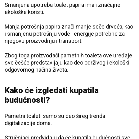
Smanjena upotreba toalet papira ima i značajne
ekološke koristi.
Manja potrošnja papira znači manje seče drveća, kao
i smanjenu potrošnju vode i energije potrebne za
njegovu proizvodnju i transport.
Zbog toga proizvođači pametnih toaleta ove uređaje
sve češće predstavljaju kao deo održivog i ekološki
odgovornog načina života.
Kako će izgledati kupatila
budućnosti?
Pametni toaleti samo su deo šireg trenda
digitalizacije doma.
Stručnjaci predviđaju da će kupatila budućnosti sve