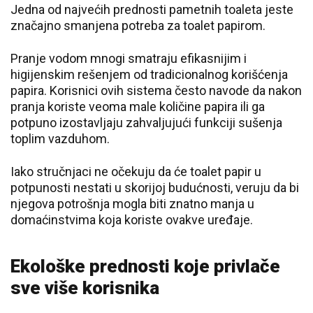
Jedna od najvećih prednosti pametnih toaleta jeste
značajno smanjena potreba za toalet papirom.
Pranje vodom mnogi smatraju efikasnijim i
higijenskim rešenjem od tradicionalnog korišćenja
papira. Korisnici ovih sistema često navode da nakon
pranja koriste veoma male količine papira ili ga
potpuno izostavljaju zahvaljujući funkciji sušenja
toplim vazduhom.
Iako stručnjaci ne očekuju da će toalet papir u
potpunosti nestati u skorijoj budućnosti, veruju da bi
njegova potrošnja mogla biti znatno manja u
domaćinstvima koja koriste ovakve uređaje.
Ekološke prednosti koje privlače
sve više korisnika