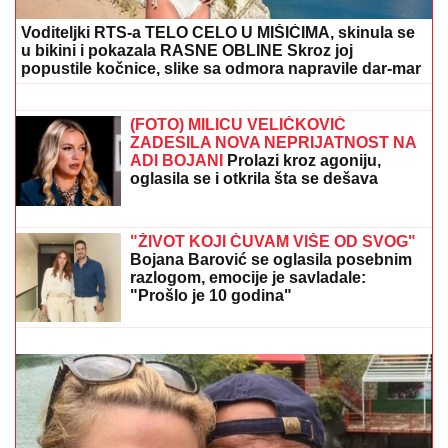
Voditeljki RTS-a TELO CELO U MIŠIĆIMA, skinula se
u bikini i pokazala RASNE OBLINE Skroz joj
popustile kočnice, slike sa odmora napravile dar-mar
ŠOK U PROGRAMU UŽIVO!
Gledateljka tvrdi da joj je Asmin slao
gole slike, zapretila mu: "Vidimo se na
sudu, iskorišćavaš žene za pare"
(FOTO) MILICU VELIČKOVIĆ
ZADESILA NOVA NEPRIJATNOST NA
ADI BOJANI
Prolazi kroz agoniju,
oglasila se i otkrila šta se dešava
nakon haosa sa Terzom