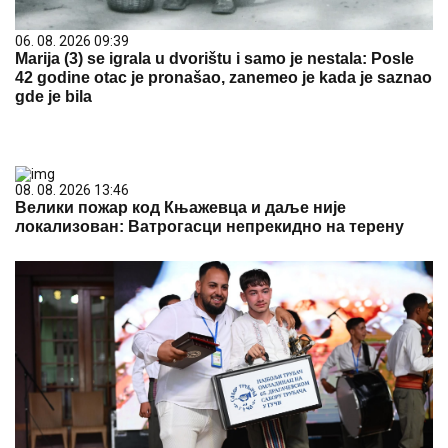
06. 08. 2026 09:39
Marija (3) se igrala u dvorištu i samo je nestala: Posle
42 godine otac je pronašao, zanemeo je kada je saznao
gde je bila
08. 08. 2026 13:46
Велики пожар код Књажевца и даље није
локализован: Ватрогасци непрекидно на терену