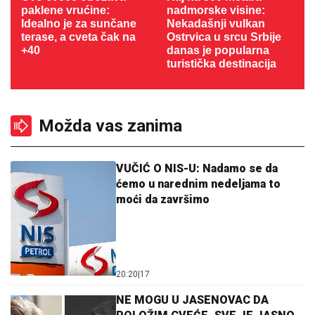
paklene vrućine:
nadmorske visine:
Idealno je za sunčane
Nekadašnji vulkan
terase, a cveta čak na
Ostrvica u srcu Srbije
+40
danas je popularna
turistička destinacija
Možda vas zanima
VUČIĆ O NIS-U: Nadamo se da
ćemo u narednim nedeljama to
moći da završimo
20:20
|
17
NE MOGU U JASENOVAC DA