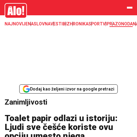
Zanimljivosti
Alo
NAJNOVIJE
NASLOVNA
VESTI
BIZ
HRONIKA
SPORT
VIP
RAZONODA
N
Dodaj kao željeni izvor na google pretrazi
Zanimljivosti
Toalet papir odlazi u istoriju:
Ljudi sve češće koriste ovu
opciju umesto njega