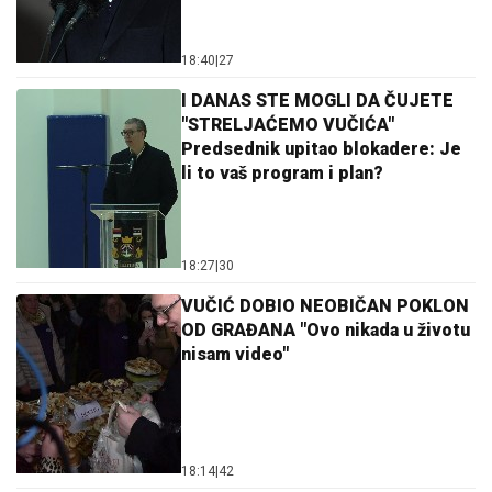
18:40
|
27
I DANAS STE MOGLI DA ČUJETE
"STRELJAĆEMO VUČIĆA"
Predsednik upitao blokadere: Je
li to vaš program i plan?
18:27
|
30
VUČIĆ DOBIO NEOBIČAN POKLON
OD GRAĐANA "Ovo nikada u životu
nisam video"
18:14
|
42