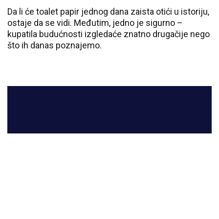
Da li će toalet papir jednog dana zaista otići u istoriju,
ostaje da se vidi. Međutim, jedno je sigurno –
kupatila budućnosti izgledaće znatno drugačije nego
što ih danas poznajemo.