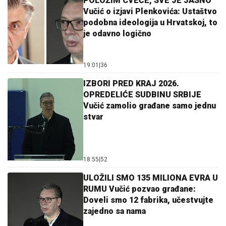
POLOŽIM CVEĆE, SVE JE JASNO
Vučić o izjavi Plenkovića: Ustaštvo
podobna ideologija u Hrvatskoj, to
je odavno logično
19:01
|
36
IZBORI PRED KRAJ 2026.
OPREDELIĆE SUDBINU SRBIJE
Vučić zamolio građane samo jednu
stvar
18:55
|
52
ULOŽILI SMO 135 MILIONA EVRA U
RUMU Vučić pozvao građane:
Doveli smo 12 fabrika, učestvujte
zajedno sa nama