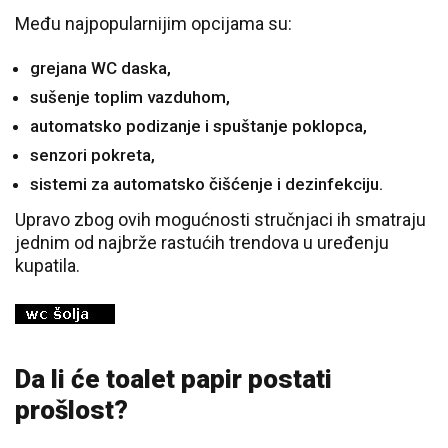
Među najpopularnijim opcijama su:
grejana WC daska,
sušenje toplim vazduhom,
automatsko podizanje i spuštanje poklopca,
senzori pokreta,
sistemi za automatsko čišćenje i dezinfekciju.
Upravo zbog ovih mogućnosti stručnjaci ih smatraju
jednim od najbrže rastućih trendova u uređenju
kupatila.
Da li će toalet papir postati
prošlost?