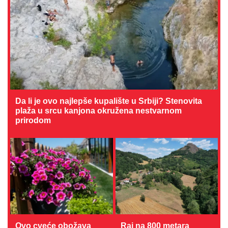
Da li je ovo najlepše kupalište u Srbiji? Stenovita
plaža u srcu kanjona okružena nestvarnom
prirodom
Ovo cveće obožava
Raj na 800 metara