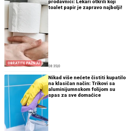
prodavnici: Lekari otkrili koji
toalet papir je zapravo najbolji!
OBRATITE PAŽNJU
08:35
|
0
Nikad više nećete čistiti kupatilo
na klasičan način: Trikovi sa
aluminijumnskom folijom su
spas za sve domaćice