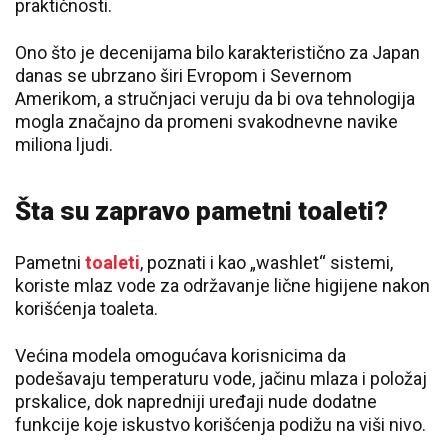
praktičnosti.
Ono što je decenijama bilo karakteristično za Japan
danas se ubrzano širi Evropom i Severnom
Amerikom, a stručnjaci veruju da bi ova tehnologija
mogla značajno da promeni svakodnevne navike
miliona ljudi.
Šta su zapravo pametni toaleti?
Pametni
toaleti
, poznati i kao „washlet“ sistemi,
koriste mlaz vode za održavanje lične higijene nakon
korišćenja toaleta.
Većina modela omogućava korisnicima da
podešavaju temperaturu vode, jačinu mlaza i položaj
prskalice, dok napredniji uređaji nude dodatne
funkcije koje iskustvo korišćenja podižu na viši nivo.