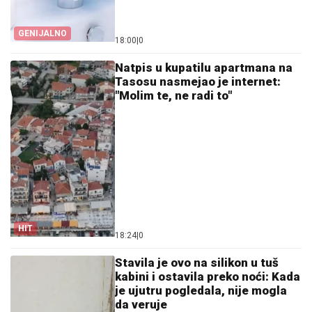
GENIJALNO
18:00
|
0
Natpis u kupatilu apartmana na
Tasosu nasmejao je internet:
"Molim te, ne radi to"
HIT
18:24
|
0
Stavila je ovo na silikon u tuš
kabini i ostavila preko noći: Kada
je ujutru pogledala, nije mogla
da veruje