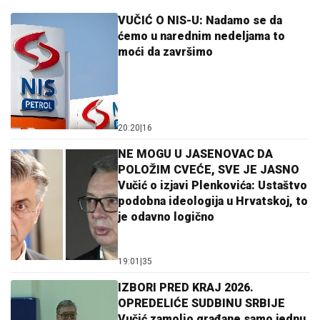
VUČIĆ O NIS-U: Nadamo se da
ćemo u narednim nedeljama to
moći da završimo
20:20
|
16
NE MOGU U JASENOVAC DA
POLOŽIM CVEĆE, SVE JE JASNO
Vučić o izjavi Plenkovića: Ustaštvo
podobna ideologija u Hrvatskoj, to
je odavno logično
19:01
|
35
IZBORI PRED KRAJ 2026.
OPREDELIĆE SUDBINU SRBIJE
Vučić zamolio građane samo jednu