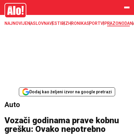
Auto, automobil, kola, automobili i vozači, vozači, penumatici, auto
Alo
delovi
NAJNOVIJE
NASLOVNA
VESTI
BIZ
HRONIKA
SPORT
VIP
RAZONODA
N
Dodaj kao željeni izvor na google pretrazi
Auto
Vozači godinama prave kobnu
grešku: Ovako nepotrebno