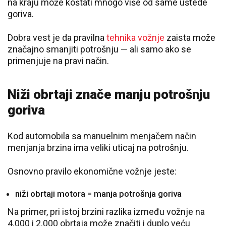
na kraju može koštati mnogo više od same uštede
goriva.
Dobra vest je da pravilna
tehnika vožnje
zaista može
značajno smanjiti potrošnju — ali samo ako se
primenjuje na pravi način.
Niži obrtaji znače manju potrošnju
goriva
Kod automobila sa manuelnim menjačem način
menjanja brzina ima veliki uticaj na potrošnju.
Osnovno pravilo ekonomične vožnje jeste:
niži obrtaji motora = manja potrošnja goriva
Na primer, pri istoj brzini razlika između vožnje na
4.000 i 2.000 obrtaja može značiti i duplo veću