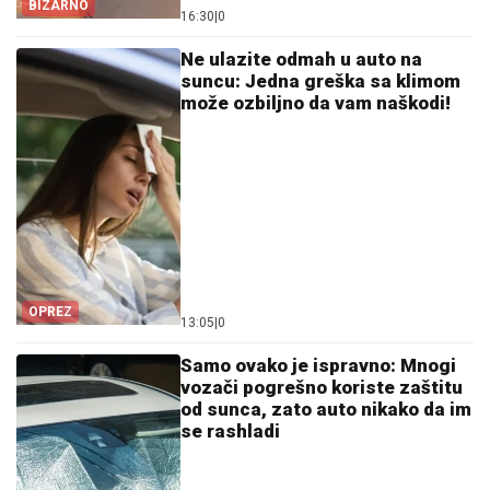
BIZARNO
16:30
|
0
Ne ulazite odmah u auto na
suncu: Jedna greška sa klimom
može ozbiljno da vam naškodi!
OPREZ
13:05
|
0
Samo ovako je ispravno: Mnogi
vozači pogrešno koriste zaštitu
od sunca, zato auto nikako da im
se rashladi