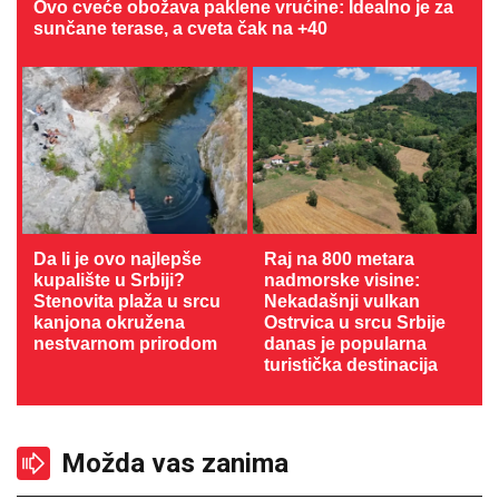
Ovo cveće obožava paklene vrućine: Idealno je za
sunčane terase, a cveta čak na +40
Da li je ovo najlepše
Raj na 800 metara
kupalište u Srbiji?
nadmorske visine:
Stenovita plaža u srcu
Nekadašnji vulkan
kanjona okružena
Ostrvica u srcu Srbije
nestvarnom prirodom
danas je popularna
turistička destinacija
Možda vas zanima