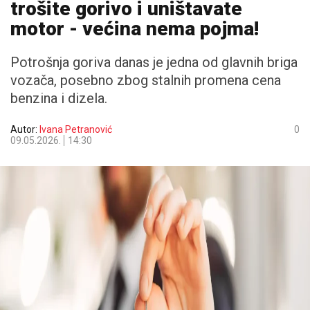
trošite gorivo i uništavate
motor - većina nema pojma!
Potrošnja goriva danas je jedna od glavnih briga
vozača, posebno zbog stalnih promena cena
benzina i dizela.
Autor:
Ivana Petranović
0
09.05.2026.
14:30