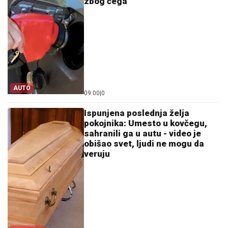
zbog čega
AUTO
09:00
|
0
Ispunjena poslednja želja
pokojnika: Umesto u kovčegu,
sahranili ga u autu - video je
obišao svet, ljudi ne mogu da
veruju