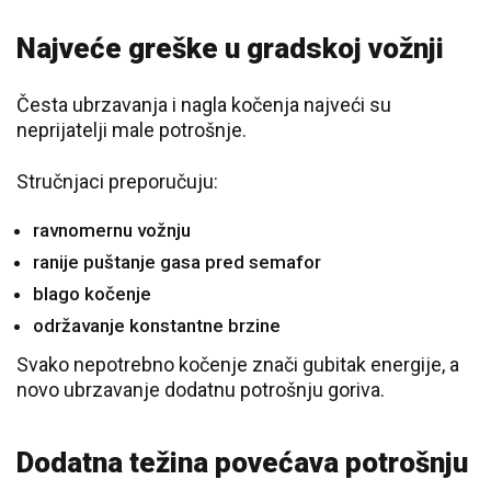
Najveće greške u gradskoj vožnji
Česta ubrzavanja i nagla kočenja najveći su
neprijatelji male potrošnje.
Stručnjaci preporučuju:
ravnomernu vožnju
ranije puštanje gasa pred semafor
blago kočenje
održavanje konstantne brzine
Svako nepotrebno kočenje znači gubitak energije, a
novo ubrzavanje dodatnu potrošnju goriva.
Dodatna težina povećava potrošnju