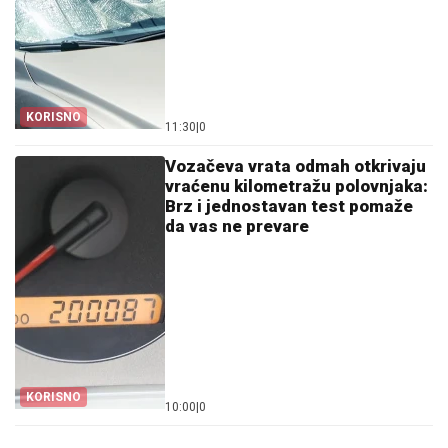
KORISNO
11:30
|
0
Vozačeva vrata odmah otkrivaju
vraćenu kilometražu polovnjaka:
Brz i jednostavan test pomaže
da vas ne prevare
KORISNO
10:00
|
0