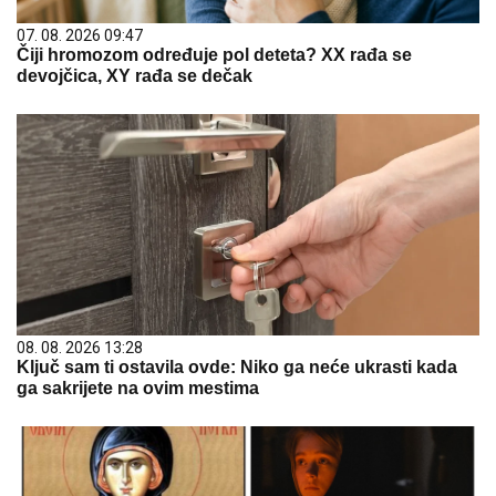
07. 08. 2026 09:47
Čiji hromozom određuje pol deteta? XX rađa se
devojčica, XY rađa se dečak
08. 08. 2026 13:28
Ključ sam ti ostavila ovde: Niko ga neće ukrasti kada
ga sakrijete na ovim mestima