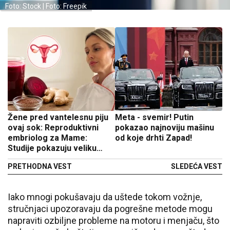
Foto: Stock | Foto: Freepik
Žene pred vantelesnu piju
Meta - svemir! Putin
ovaj sok: Reproduktivni
pokazao najnoviju mašinu
embriolog za Mame:
od koje drhti Zapad!
Studije pokazuju veliku
razliku
PRETHODNA VEST
SLEDEĆA VEST
Iako mnogi pokušavaju da uštede tokom vožnje,
stručnjaci upozoravaju da pogrešne metode mogu
napraviti ozbiljne probleme na motoru i menjaču, što