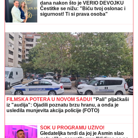
Selektor u planovima crno-belih: Jedino sa njim
mogu da napreduju u Evroligi!
Slavlje u domu Dragana Stankovića 4
dana nakon što je VERIO DEVOJKU
Čestitke se nižu: "Biću tvoj oslonac i
sigurnost! Ti si prava osoba"
BORA SANTANA IMA OZBILJAN
BIZNIS ZA KOJI SE MALO ZNA
Pored
rijalitija i voditeljstva novac mu kaplje i