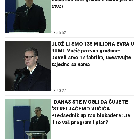
stvar
18:55
|
52
ULOŽILI SMO 135 MILIONA EVRA U
RUMU Vučić pozvao građane:
Doveli smo 12 fabrika, učestvujte
zajedno sa nama
18:40
|
27
I DANAS STE MOGLI DA ČUJETE
"STRELJAĆEMO VUČIĆA"
Predsednik upitao blokadere: Je
li to vaš program i plan?