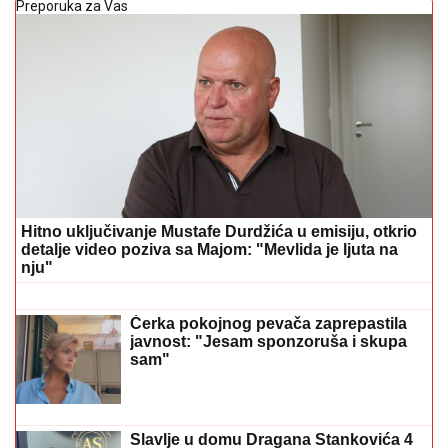
Preporuka za Vas
Hitno uključivanje Mustafe Durdžića u emisiju, otkrio
detalje video poziva sa Majom: "Mevlida je ljuta na
nju"
PILEĆA SUPA SA POVRĆEM I
KNEDLAMA:
Domaća i puna ukusa
Ćerka pokojnog pevača zaprepastila
javnost: "Jesam sponzoruša i skupa
sam"