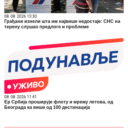
08. 08. 2026 13:30
Грађани изнели шта им највише недостаје: СНС на
терену слушао предлоге и проблеме
08. 08. 2026 11:41
Ер Србија проширује флоту и мрежу летова, од
Београда ка више од 100 дестинација