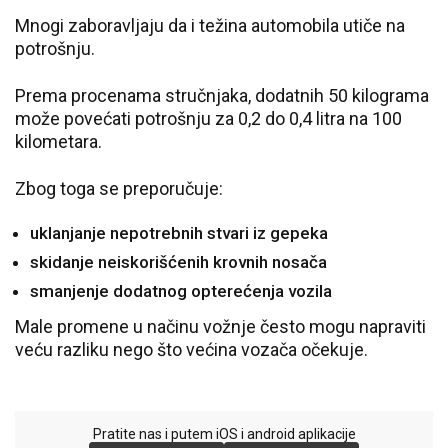
Mnogi zaboravljaju da i težina automobila utiče na
potrošnju.
Prema procenama stručnjaka, dodatnih 50 kilograma
može povećati potrošnju za 0,2 do 0,4 litra na 100
kilometara.
Zbog toga se preporučuje:
uklanjanje nepotrebnih stvari iz gepeka
skidanje neiskorišćenih krovnih nosača
smanjenje dodatnog opterećenja vozila
Male promene u načinu vožnje često mogu napraviti
veću razliku nego što većina vozača očekuje.
Pratite nas i putem iOS i android aplikacije