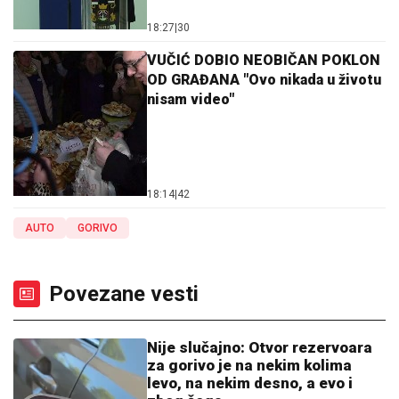
18:27
|
30
VUČIĆ DOBIO NEOBIČAN POKLON
OD GRAĐANA "Ovo nikada u životu
nisam video"
18:14
|
42
AUTO
GORIVO
Povezane vesti
Nije slučajno: Otvor rezervoara
za gorivo je na nekim kolima
levo, na nekim desno, a evo i