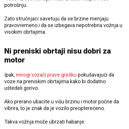
potrošnju.
Zato stručnjaci savetuju da se brzine menjaju
pravovremeno i da se izbegava nepotrebna vožnja u
visokim obrtajima.
Ni preniski obrtaji nisu dobri za
motor
Ipak,
mnogi vozači prave grešku
pokušavajući da
voze na preniskim obrtajima kako bi dodatno
uštedeli gorivo.
Ako prerano ubacite u višu brzinu i motor počne da
vibrira, to je znak da je vozilo preopterećeno.
Takva vožnja može ubrzati habanje: