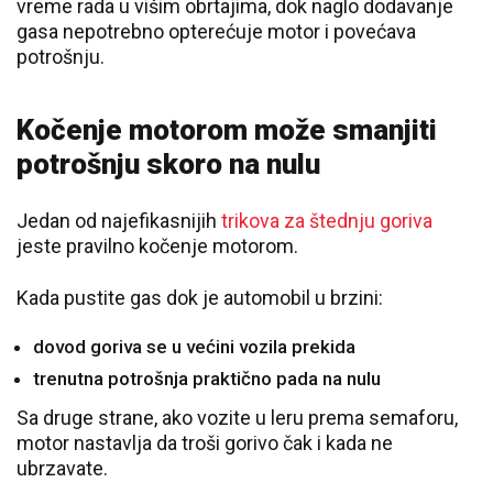
vreme rada u višim obrtajima, dok naglo dodavanje
gasa nepotrebno opterećuje motor i povećava
potrošnju.
Kočenje motorom može smanjiti
potrošnju skoro na nulu
Jedan od najefikasnijih
trikova za štednju goriva
jeste pravilno kočenje motorom.
Kada pustite gas dok je automobil u brzini:
dovod goriva se u većini vozila prekida
trenutna potrošnja praktično pada na nulu
Sa druge strane, ako vozite u leru prema semaforu,
motor nastavlja da troši gorivo čak i kada ne
ubrzavate.