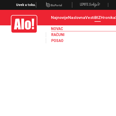
Novac, dinar, evro, dolar, kurs, kursna lista, nbs, narodna banka srbije
Uvek u toku.
Najnovije
Naslovna
Vesti
BIZ
Hronika
Alo
NOVAC
RAČUNI
POSAO