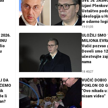
da
SVE JE JASNO
izjavi Plenkov
Ustaštvo pod
ideologija u H
je odavno log
19:01
|
35
 2026.
ULOŽILI SMO 
INU
MILIONA EVR
lio
Vučić pozvao 
u
Doveli smo 12
učestvujte za
nama
18:40
|
27
I DA
VUČIĆ DOBIO
AĆEMO
POKLON OD 
ik
"Ovo nikada u 
e li
nisam video"
lan?