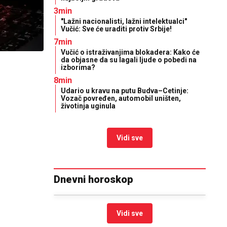
3min
"Lažni nacionalisti, lažni intelektualci"
Vučić: Sve će uraditi protiv Srbije!
7min
Vučić o istraživanjima blokadera: Kako će
da objasne da su lagali ljude o pobedi na
izborima?
8min
Udario u kravu na putu Budva–Cetinje:
Vozač povređen, automobil uništen,
životinja uginula
Vidi sve
Dnevni horoskop
Vidi sve