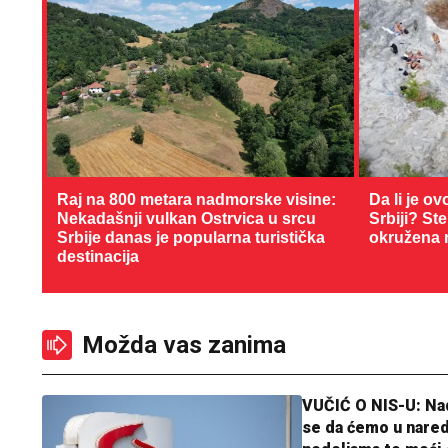
Raj na 800 metara nadmorske visine:
Da li je ov
Nekadašnji vulkan Ostrvica u srcu
Srbiji? St
Srbije danas je popularna turistička
okružena 
destinacija
Možda vas zanima
VUČIĆ O NIS-U: N
se da ćemo u nare