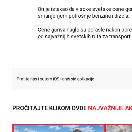
On je istakao da visoke svetske cene gor
smanjenjem potrošnje benzina i dizela.
Cene goriva naglo su porasle nakon por
od najvažnijih svetskih ruta za transport 
Pratite nas i putem iOS i android aplikacije
PROČITAJTE KLIKOM OVDE
NAJVAŽNIJE AK