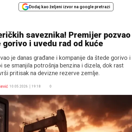
Dodaj kao željeni izvor na google pretrazi
ričkih saveznika! Premijer pozvao
 gorivo i uvedu rad od kuće
vao je danas građane i kompanije da štede gorivo i
se smanjila potrošnja benzina i dizela, dok rast
vrši pritisak na devizne rezerve zemlje.
ević
10.05.2026.
19:18
0