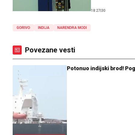
18:27
|
30
GORIVO
INDIJA
NARENDRA MODI
Povezane vesti
Potonuo indijski brod! Po