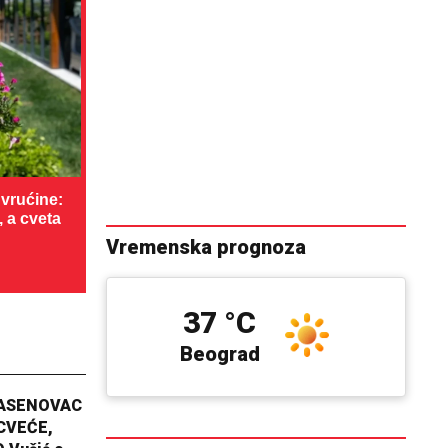
vrućine:
, a cveta
Vremenska prognoza
37 °C
Beograd
JASENOVAC
CVEĆE,