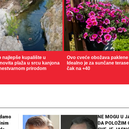
o najlepše kupalište u
Ovo cveće obožava paklene 
enovita plaža u srcu kanjona
Idealno je za sunčane terase
nestvarnom prirodom
čak na +40
36 °C
Loznica
adamo
NE MOGU U 
dnim
DA POLOŽIM 