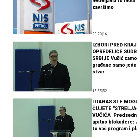
nedeljama to moći 
završimo
20:20
|
16
IZBORI PRED KRAJ
OPREDELIĆE SUDB
SRBIJE Vučić zamo
građane samo jedn
stvar
18:55
|
52
I DANAS STE MOGL
ČUJETE "STRELJ
VUČIĆA" Predsedn
upitao blokadere: J
to vaš program i p