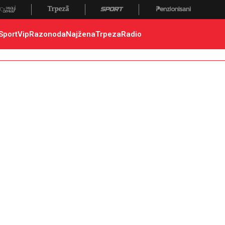
Sport
Vip
Razonoda
Najžena
Trpeza
Radio