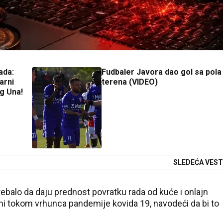
ada:
Fudbaler Javora dao gol sa pola
arni
terena (VIDEO)
g Una!
SLEDEĆA VEST
rebalo da daju prednost povratku rada od kuće i onlajn
vani tokom vrhunca pandemije kovida 19, navodeći da bi to