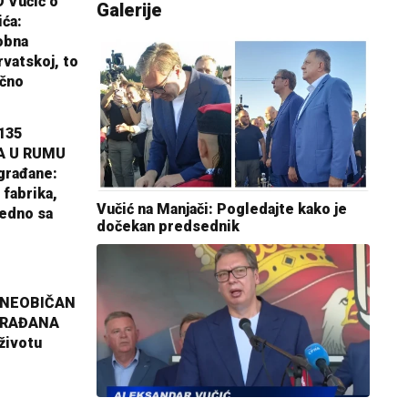
 Vučić o
Galerije
ića:
obna
rvatskoj, to
ično
135
A U RUMU
građane:
 fabrika,
Vučić na Manjači: Pogledajte kako je
jedno sa
dočekan predsednik
 NEOBIČAN
GRAĐANA
životu