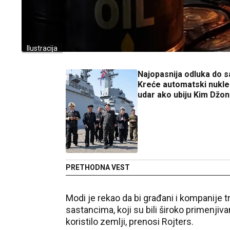
Ilustracija
Najopasnija odluka do s
Kreće automatski nukle
udar ako ubiju Kim Džon
PRETHODNA VEST
Modi je rekao da bi građani i kompanije t
sastancima, koji su bili široko primenji
koristilo zemlji, prenosi Rojters.