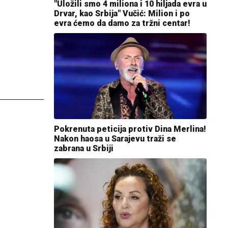
"Uložili smo 4 miliona i 10 hiljada evra u
Drvar, kao Srbija" Vučić: Milion i po
evra ćemo da damo za tržni centar!
Pokrenuta peticija protiv Dina Merlina!
Nakon haosa u Sarajevu traži se
zabrana u Srbiji