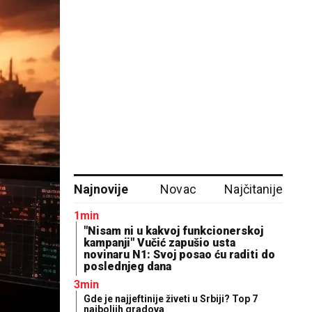
Najnovije
Novac
Najčitanije
1min
"Nisam ni u kakvoj funkcionerskoj
kampanji" Vučić zapušio usta
novinaru N1: Svoj posao ću raditi do
poslednjeg dana
3min
Gde je najjeftinije živeti u Srbiji? Top 7
najboljih gradova