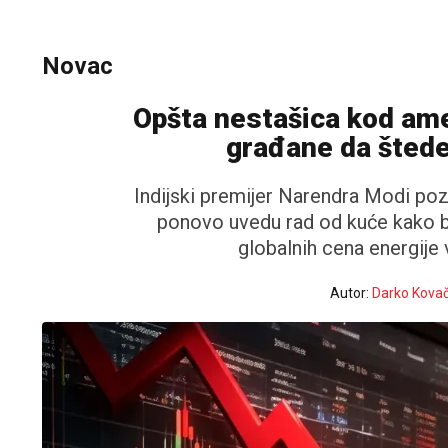
Novac
Opšta nestašica kod ame
građane da štede
Indijski premijer Narendra Modi poz
ponovo uvedu rad od kuće kako bi 
globalnih cena energije 
Autor:
Darko Kovač