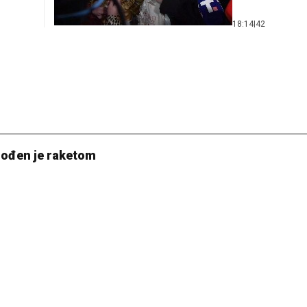
18:14
|
42
gođen je raketom