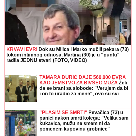
KRVAVI EVRI
Dok su Milica i Marko mučili pekara (73)
tokom intimnog odnosa, Martina (30) je u "puntu"
radila JEDNU stvar! (FOTO, VIDEO)
PEVAČICA IMA 54. GODINE I NIJEDNU
ESTETSKU OPERACIJU
Pokazala lice
bez trunke šminke: "Šta da operišem?
Takva sam kakva sam!"
TAMARA ĐURIĆ DAJE 560.000 EVRA
KAO JEMSTVO ZA BIVŠEG MUŽA
Želi
da se brani sa slobode: "Verujem da bi
i on to uradio za mene", ovo su svi
detalji