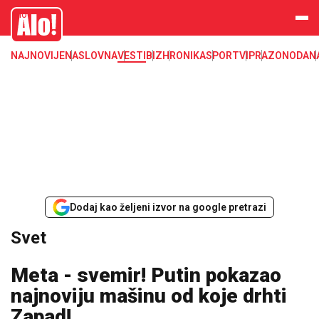
Svet, Ruske vesti, Planeta, Region
Alo
NAJNOVIJE
NASLOVNA
VESTI
BIZ
HRONIKA
SPORT
VIP
RAZONODA
N
Dodaj kao željeni izvor na google pretrazi
Svet
Meta - svemir! Putin pokazao
najnoviju mašinu od koje drhti
Zapad!