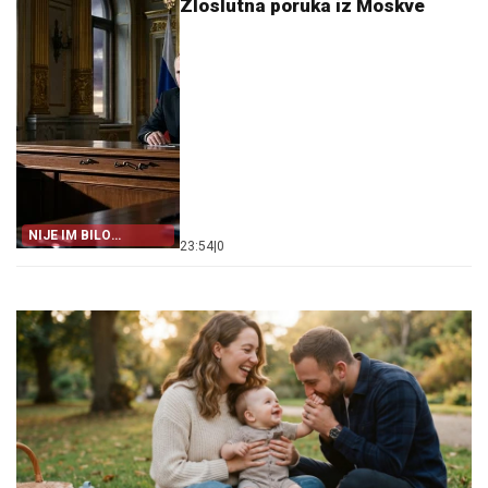
Zloslutna poruka iz Moskve
NIJE IM BILO
23:54
|
0
PRIJATNO