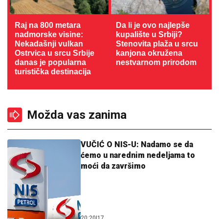
Raj na 800 metara
Da li je ovo najlepše
nadmorske visine:
kupalište u Srbiji?
Nekadašnji vulkan
Stenovita plaža u srcu
Ostrvica u srcu Srbije
kanjona okružena
danas je popularna
nestvarnom prirodom
turistička destinacija
Možda vas zanima
VUČIĆ O NIS-U: Nadamo se da
ćemo u narednim nedeljama to
moći da završimo
20:20
|
17