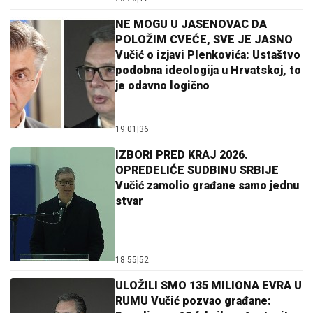
NE MOGU U JASENOVAC DA
POLOŽIM CVEĆE, SVE JE JASNO
Vučić o izjavi Plenkovića: Ustaštvo
podobna ideologija u Hrvatskoj, to
je odavno logično
19:01
|
36
IZBORI PRED KRAJ 2026.
OPREDELIĆE SUDBINU SRBIJE
Vučić zamolio građane samo jednu
stvar
18:55
|
52
ULOŽILI SMO 135 MILIONA EVRA U
RUMU Vučić pozvao građane: