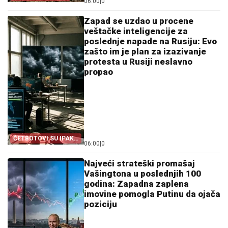
06:00
|
0
Zapad se uzdao u procene
veštačke inteligencije za
poslednje napade na Rusiju: Evo
zašto im je plan za izazivanje
protesta u Rusiji neslavno
propao
ČETBOTOVI SU IPAK
06:00
|
0
GLUPI!
Najveći strateški promašaj
Vašingtona u poslednjih 100
godina: Zapadna zaplena
imovine pomogla Putinu da ojača
poziciju