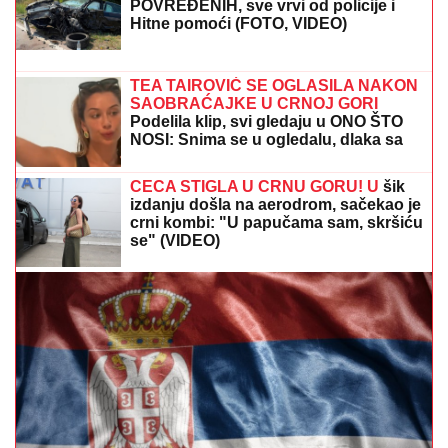
skandala
POSLE SAHRANE DEDE DAO KOŠ ZA POBEDU!
Bivši ljubimac "grobara" ne zaboravlja ovaj poen!
(FOTO) MINI BELA HALJINA I
IZVAJANE NOGE
Ćerka Goce Tržan
objavila sliku iz provoda, mreže se
usijale
HAOS U NEMAČKOJ VOJSCI!
Rezervisti pokrali redovne trupe:
Odnose sve, od municije do
naoružanja – Berlin u PANICI!