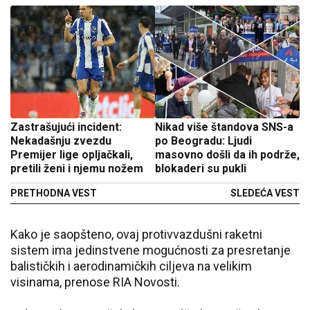
Zastrašujući incident:
Nikad više štandova SNS-a
Nekadašnju zvezdu
po Beogradu: Ljudi
Premijer lige opljačkali,
masovno došli da ih podrže,
pretili ženi i njemu nožem
blokaderi su pukli
PRETHODNA VEST
SLEDEĆA VEST
Kako je saopšteno, ovaj protivvazdušni raketni
sistem ima jedinstvene mogućnosti za presretanje
balističkih i aerodinamičkih ciljeva na velikim
visinama, prenose RIA Novosti.