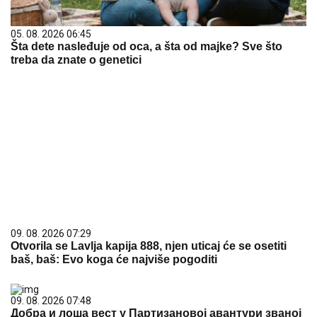
05. 08. 2026 06:45
Šta dete nasleđuje od oca, a šta od majke? Sve što
treba da znate o genetici
09. 08. 2026 07:29
Otvorila se Lavlja kapija 888, njen uticaj će se osetiti
baš, baš: Evo koga će najviše pogoditi
09. 08. 2026 07:48
Добра и лоша вест у Партизановој авантури званој