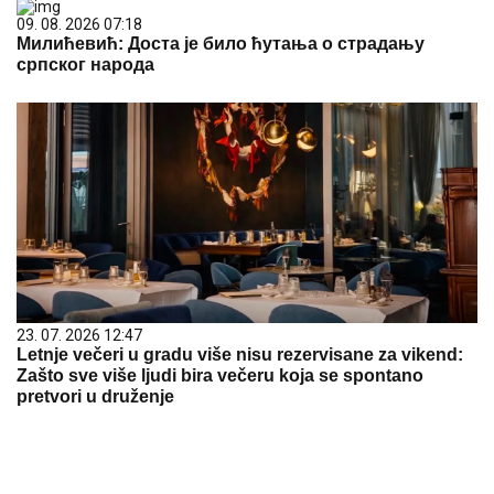
09. 08. 2026 07:18
Милићевић: Доста је било ћутања о страдању
српског народа
23. 07. 2026 12:47
Letnje večeri u gradu više nisu rezervisane za vikend:
Zašto sve više ljudi bira večeru koja se spontano
pretvori u druženje