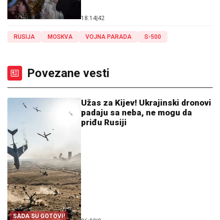
18:14
|
42
RUSIJA
MOSKVA
VOJNA PARADA
S-500
Povezane vesti
Užas za Kijev! Ukrajinski dronovi
padaju sa neba, ne mogu da
priđu Rusiji
SADA SU GOTOVI!