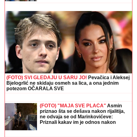
(FOTO) AUTO ZGUŽVAN KAO LIMENKA, TOČAK
ODLETEO!
Prve slike užasa kod Jasenovika:
Dramatični prizori sa lica mesta, sumnja se da ima
povređenih
"PLAŠIM SE SMRTI"
Pevačica (73) u
panici nakon smrti kolega: "Velika sam
kukavica, mužu ne smem ni da
pomenem kupovinu grobnice"
"Kosjerina mi nije dala da radim!"
Voditeljka RTS javno raskrinkala
koleginicu