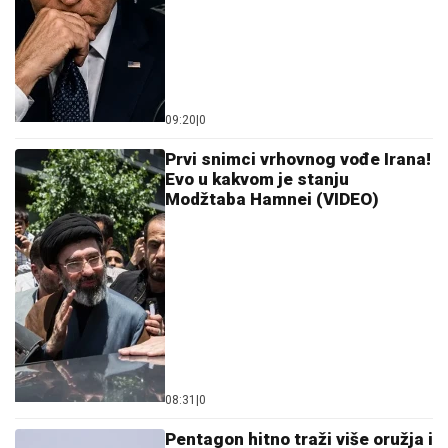
se" (VIDEO)
VELIKI USPEH!
Srbija osvojila medalju na prvenstvu
Evrope!
STRAVIČNA NESREĆA KOD
JASENOVIKA!
Strahuje se da ima
TEŠKO POVREĐENIH, sve vrvi od
policije i Hitne pomoći (FOTO)
"ZBOG DOKTORKE SAM IZGUBILA
POSAO"
Poznata Srpkinja se uništila
estetskim zahvatima, pa vratila