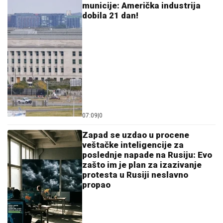
prirodan izgled: Sada isplivala stara
fotka
by Aklamator
Ostavi komentar
KOMENTARI (0)