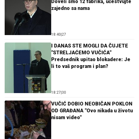
Doveli smo 12 fabrika, učestvujte
zajedno sa nama
18:40
|
27
I DANAS STE MOGLI DA ČUJETE
"STRELJAĆEMO VUČIĆA"
Predsednik upitao blokadere: Je
li to vaš program i plan?
18:27
|
30
VUČIĆ DOBIO NEOBIČAN POKLON
OD GRAĐANA "Ovo nikada u životu
nisam video"