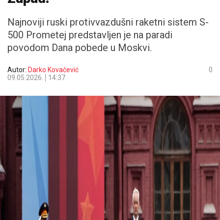
Najnoviji ruski protivvazdušni raketni sistem S-
500 Prometej predstavljen je na paradi
povodom Dana pobede u Moskvi.
Autor:
Darko Kovačević
0
09.05.2026.
14:37