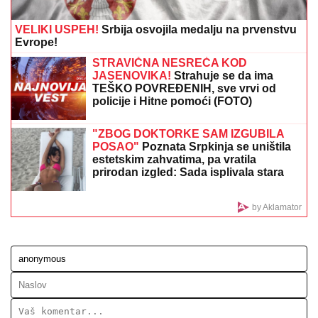
TENISKI ŠOK U TORONTU!
Arina Sabalenka tone i ne
staje...
SUZE U MAJAMIJU:
Inter uz Mesija
kao nikada pre, evo šta su uradili
nakon smrti njegovog oca
(VIDEO/FOTO)
STRAVIČNA NESREĆA KOD
JASENOVIKA!
Strahuje se da IMA
POVREĐENIH, sve vrvi od policije i
Hitne pomoći (FOTO, VIDEO)