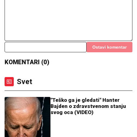
HET-TRIK OSTVAREN, IDEMO PO POKER!
Evo
današnjih predloga za goleade u prvom poluvremenu
TEA TAIROVIĆ SE OGLASILA NAKON
SAOBRAĆAJKE U CRNOJ GORI
Podelila klip, svi gledaju u ONO ŠTO
NOSI: Snima se u ogledalu, dlaka sa
glave joj ne fali
CECA STIGLA U CRNU GORU! U
šik
izdanju došla na aerodrom, sačekao je
crni kombi: "U papučama sam, skršiću