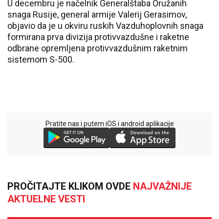
U decembru je načelnik Generalštaba Oružanih
snaga Rusije, general armije Valerij Gerasimov,
objavio da je u okviru ruskih Vazduhoplovnih snaga
formirana prva divizija protivvazdušne i raketne
odbrane opremljena protivvazdušnim raketnim
sistemom S-500.
Pratite nas i putem iOS i android aplikacije
PROČITAJTE KLIKOM OVDE
NAJVAŽNIJE
AKTUELNE VESTI