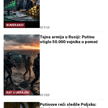
BUMERANG!
00:51
|
0
Tajna armija u Rusiji: Putinu
stiglo 50.000 vojnika u pomoć
RAT U UKRAJINI
00:25
|
0
Putinove reči sledile Poljsku: