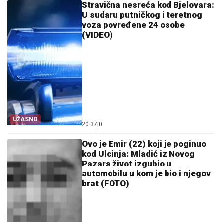
Stravična nesreća kod Bjelovara:
U sudaru putničkog i teretnog
voza povređene 24 osobe
(VIDEO)
UŽASNO
20:37
|
0
Ovo je Emir (22) koji je poginuo
kod Ulcinja: Mladić iz Novog
Pazara život izgubio u
automobilu u kom je bio i njegov
brat (FOTO)