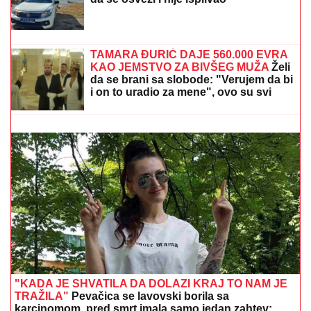
poglede (Video)
MUŠKARAC SKOČIO U DUNAV I
NESTAO
Užas kod Bele stene: Hteo
da se osveži i nije isplivao
(FOTO) AUTO ZGUŽVAN KAO LIMENKA, TOČAK
ODLETEO!
Prve slike užasa kod Jasenovika:
Dramatični prizori sa lica mesta, sumnja se da ima
povređenih
TAMARA ĐURIĆ DAJE 560.000 EVRA
KAO JEMSTVO ZA BIVŠEG MUŽA
Želi