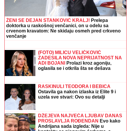
IMA PREDIVNO IMANJE NA KOSOVU I
METOHIJI
Milan Vasić pokazao deo
dvorišta i raznežio: Sin Despot
prohodao na Kosmetu
"ŽELIM BEBU"
Jelena Gavrilović
progovorila o svadbi i renoviranju
kuće: "Išla sam roditeljima da kažem
da odustajem"
"Kriminalci plaču kad me vide!" Mnogi ne znaju čime
se nekadašnji voditelj Lude kuće bavi daleko od