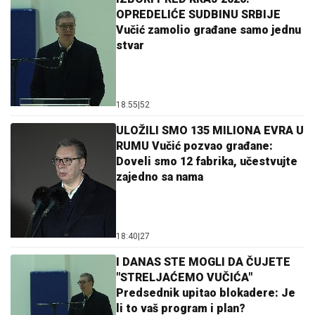
OPREDELIĆE SUDBINU SRBIJE
Vučić zamolio građane samo jednu
stvar
18:55
|
52
ULOŽILI SMO 135 MILIONA EVRA U
RUMU Vučić pozvao građane:
Doveli smo 12 fabrika, učestvujte
zajedno sa nama
18:40
|
27
I DANAS STE MOGLI DA ČUJETE
"STRELJAĆEMO VUČIĆA"
Predsednik upitao blokadere: Je
li to vaš program i plan?