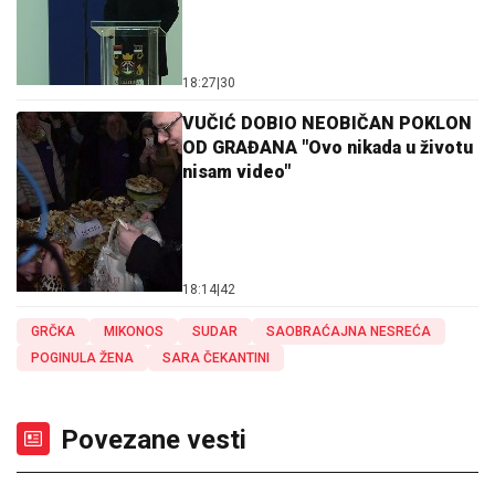
18:27
|
30
VUČIĆ DOBIO NEOBIČAN POKLON
OD GRAĐANA "Ovo nikada u životu
nisam video"
18:14
|
42
GRČKA
MIKONOS
SUDAR
SAOBRAĆAJNA NESREĆA
POGINULA ŽENA
SARA ČEKANTINI
Povezane vesti