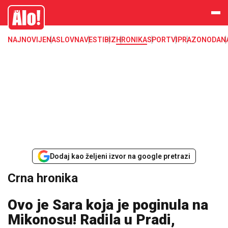
Crna hronika, smrt, ubistvo, likvidacija, krađa, pljačka, hapšenje, policija,
Alo
poginuli, zaplena, carina
NAJNOVIJE
NASLOVNA
VESTI
BIZ
HRONIKA
SPORT
VIP
RAZONODA
N
Dodaj kao željeni izvor na google pretrazi
Crna hronika
Ovo je Sara koja je poginula na
Mikonosu! Radila u Pradi,