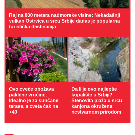
Raj na 800 metara nadmorske visine: Nekadašnji
vulkan Ostrvica u srcu Srbije danas je popularna
turistička destinacija
Ovo cveće obožava
Da li je ovo najlepše
paklene vrućine:
kupalište u Srbiji?
Idealno je za sunčane
Stenovita plaža u srcu
terase, a cveta čak na
kanjona okružena
+40
nestvarnom prirodom