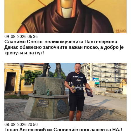
09. 08. 2026 06:36
Славимо Светог великомученика Пантелејмона:
Данас обавезно започните важан посао, а добро је
кренути и на пут!
08. 08. 2026 20:50
Горан Антешевић из Словеније проглашен за НАЈ