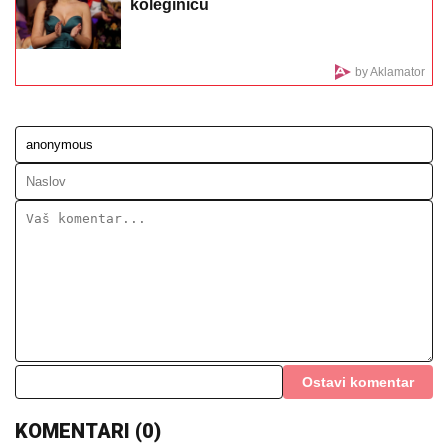
doktorka u raskošnoj venčanici, on u odelu sa
crvenom kravatom: Ne skidaju osmeh pred crkveno
venčanje
ZEMLjOTRES U VOJSCI SAD! Još
jedan američki general u Evropi HITNO
SMENjEN – Pentagon povukao
drastičan potez usred tenzija!
(FOTO) MILICU VELIČKOVIĆ
ZADESILA NOVA NEPRIJATNOST NA
ADI BOJANI
Prolazi kroz agoniju,
oglasila se i otkrila šta se dešava
nakon haosa sa Terzom