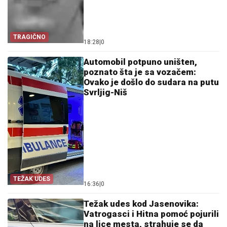
TRAGIČNO
18:28
|
0
Automobil potpuno uništen,
poznato šta je sa vozačem:
Ovako je došlo do sudara na putu
Svrljig-Niš
TEŽAK UDES
16:36
|
0
Težak udes kod Jasenovika:
Vatrogasci i Hitna pomoć pojurili
na lice mesta, strahuje se da