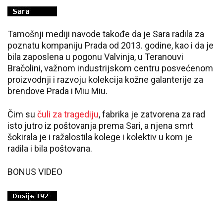
Tamošnji mediji navode takođe da je Sara radila za
poznatu kompaniju Prada od 2013. godine, kao i da je
bila zaposlena u pogonu Valvinja, u Teranouvi
Bračolini, važnom industrijskom centru posvećenom
proizvodnji i razvoju kolekcija kožne galanterije za
brendove Prada i Miu Miu.
Čim su
čuli za tragediju
, fabrika je zatvorena za rad
isto jutro iz poštovanja prema Sari, a njena smrt
šokirala je i ražalostila kolege i kolektiv u kom je
radila i bila poštovana.
BONUS VIDEO