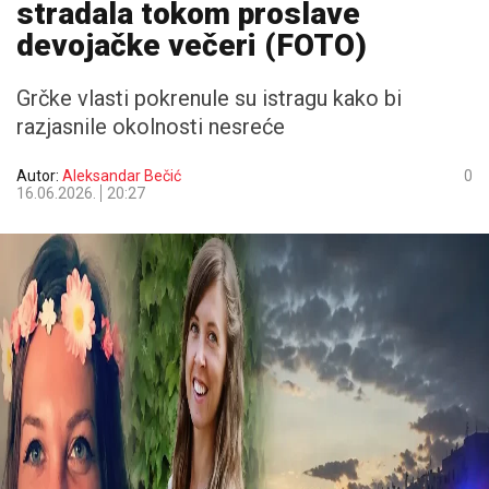
stradala tokom proslave
devojačke večeri (FOTO)
Grčke vlasti pokrenule su istragu kako bi
razjasnile okolnosti nesreće
Autor:
Aleksandar Bečić
0
16.06.2026.
20:27