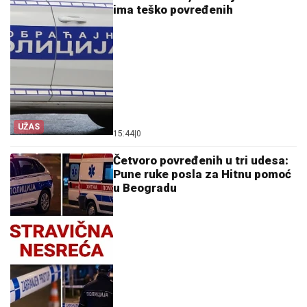
ima teško povređenih
UŽAS
15:44
|
0
Četvoro povređenih u tri udesa:
Pune ruke posla za Hitnu pomoć
u Beogradu