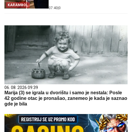
KARAMBOL
07:40
|
0
06. 08. 2026 09:39
Marija (3) se igrala u dvorištu i samo je nestala: Posle
42 godine otac je pronašao, zanemeo je kada je saznao
gde je bila