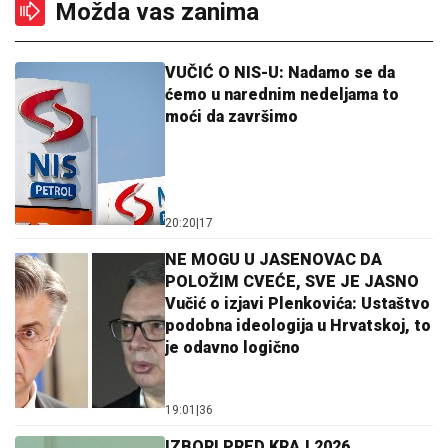
Možda vas zanima
VUČIĆ O NIS-U: Nadamo se da
ćemo u narednim nedeljama to
moći da završimo
20:20
|
17
NE MOGU U JASENOVAC DA
POLOŽIM CVEĆE, SVE JE JASNO
Vučić o izjavi Plenkovića: Ustaštvo
podobna ideologija u Hrvatskoj, to
je odavno logično
19:01
|
36
IZBORI PRED KRAJ 2026.