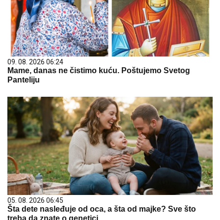
09. 08. 2026 06:24
Mame, danas ne čistimo kuću. Poštujemo Svetog
Panteliju
05. 08. 2026 06:45
Šta dete nasleđuje od oca, a šta od majke? Sve što
treba da znate o genetici