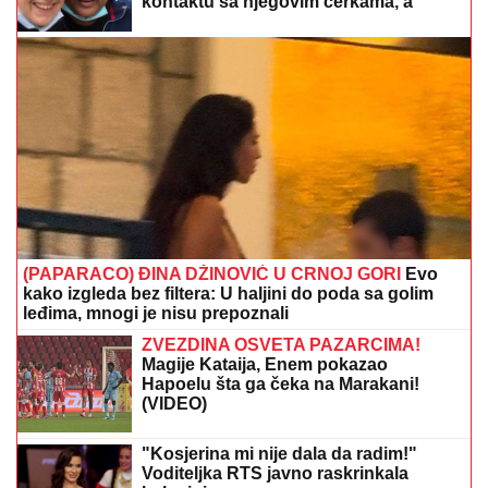
Srbije
RAZBIJENA ŠOFERKA, STAKLO I
ISEČENA RUKA
Asmin i Maja se
nakon skandala snimili u kolima:
"Moja jedina ljubav"
Finci totalno "ohladili" Ukrajinu: Evo
šta će biti sa sistermimima "patriot"
ŽENI SE DEJAN STANKOVIĆ KRALJ!
Prelepa