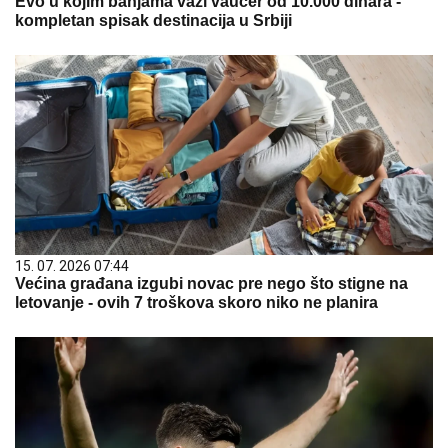
Evo u kojim banjama važi vaučer od 10.000 dinara -
kompletan spisak destinacija u Srbiji
15. 07. 2026 07:44
Većina građana izgubi novac pre nego što stigne na
letovanje - ovih 7 troškova skoro niko ne planira