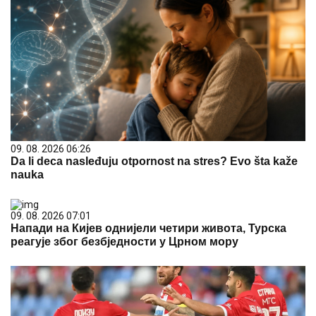
09. 08. 2026 06:26
Da li deca nasleđuju otpornost na stres? Evo šta kaže
nauka
09. 08. 2026 07:01
Напади на Кијев однијели четири живота, Турска
реагује због безбједности у Црном мору