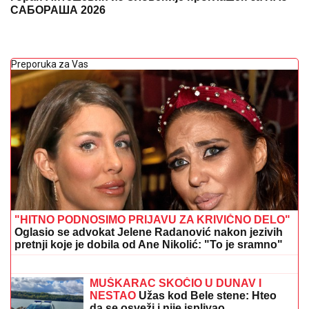
САБОРАША 2026
Preporuka za Vas
"HITNO PODNOSIMO PRIJAVU ZA KRIVIČNO DELO"
Oglasio se advokat Jelene Radanović nakon jezivih
pretnji koje je dobila od Ane Nikolić: "To je sramno"
PAPARACO! UHVATILI SMO BRATA
ANE IVANOVIĆ U CRNOJ GORI
Sa
ženom i detetom uživa na letovanju:
Džajina ćerka u uskoj haljini mami