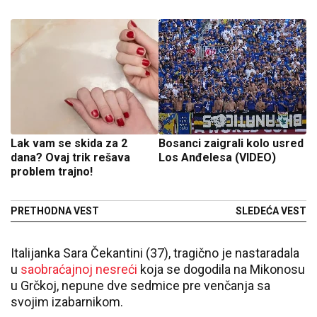
Lak vam se skida za 2
Bosanci zaigrali kolo usred
dana? Ovaj trik rešava
Los Anđelesa (VIDEO)
problem trajno!
PRETHODNA VEST
SLEDEĆA VEST
Italijanka Sara Čekantini (37), tragično je nastaradala
u
saobraćajnoj nesreći
koja se dogodila na Mikonosu
u Grčkoj, nepune dve sedmice pre venčanja sa
svojim izabarnikom.