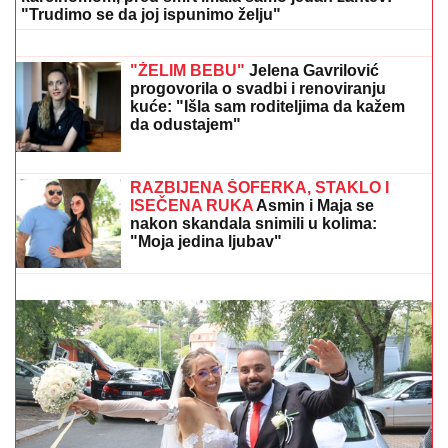
da se brani sa slobode: "Verujem da bi
i on to uradio za mene", ovo su svi
detalji
Bravo, Srbija slavi bronzu: Novi veliki
uspeh na Evropskom prvenstvu
"KADA JE SHVATILA DA DOLAZI KRAJ TO NAM JE
TRAŽILA"
Pevačica se lavovski borila sa
karcinomom, pred smrt imala samo jedan zahtev:
"Trudimo se da joj ispunimo želju"