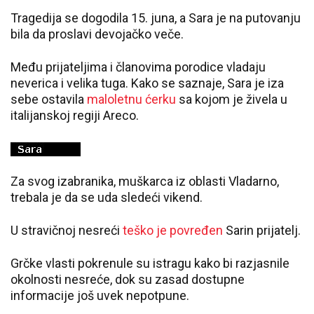
Tragedija se dogodila 15. juna, a Sara je na putovanju
bila da proslavi devojačko veče.
Među prijateljima i članovima porodice vladaju
neverica i velika tuga. Kako se saznaje, Sara je iza
sebe ostavila
maloletnu ćerku
sa kojom je živela u
italijanskoj regiji Areco.
Za svog izabranika, muškarca iz oblasti Vladarno,
trebala je da se uda sledeći vikend.
U stravičnoj nesreći
teško je povređen
Sarin prijatelj.
Grčke vlasti pokrenule su istragu kako bi razjasnile
okolnosti nesreće, dok su zasad dostupne
informacije još uvek nepotpune.