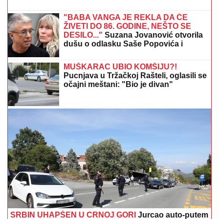
zakazali operaciju kad su shvatili stanje stvari", ovo je
samo jednom pričala
OPASNA ZARAZA SE ŠIRI U
KOMŠILUKU:
Hitno se oglasio
ministar zdravlja
Žena Mikija Đuričića se bavi
OZBILJNIM POSLOM Angelina radi na
dva mesta i ne eksponira se javno:
"Jako je sposobna"