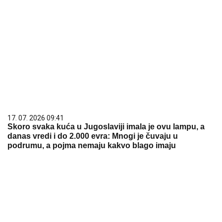
17. 07. 2026 09:41
Skoro svaka kuća u Jugoslaviji imala je ovu lampu, a
danas vredi i do 2.000 evra: Mnogi je čuvaju u
podrumu, a pojma nemaju kakvo blago imaju
15. 07. 2026 07:44
Većina građana izgubi novac pre nego što stigne na
letovanje - ovih 7 troškova skoro niko ne planira