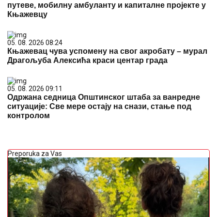
Одржана седница Општинског штаба за ванредне
ситуације: Све мере остају на снази, стање под
контролом
Preporuka za Vas
SLAVLJE U DOMU MARIJE KILIBARDE
Objavila sliku
ćerkice i naslednice Anđelke Prpić: Senja i Čarna se
drže za ruke, da se istopiš
Jedan potez pokazao u kakvim su
odnosima! Isplivali dokazi šta Anita