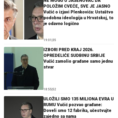
NE MOGU U JASENOVAC DA
POLOŽIM CVEĆE, SVE JE JASNO
Vučić o izjavi Plenkovića: Ustaštvo
podobna ideologija u Hrvatskoj, to
je odavno logično
19:01
|
35
IZBORI PRED KRAJ 2026.
OPREDELIĆE SUDBINU SRBIJE
Vučić zamolio građane samo jednu
stvar
18:55
|
52
ULOŽILI SMO 135 MILIONA EVRA U
RUMU Vučić pozvao građane:
Doveli smo 12 fabrika, učestvujte
zajedno sa nama