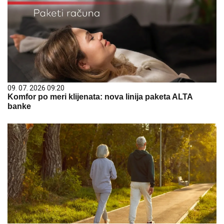
Komfor po meri klijenata: nova linija paketa ALTA
banke
06. 08. 2026 07:08
Evo u kojim banjama važi vaučer od 10.000 dinara -
kompletan spisak destinacija u Srbiji