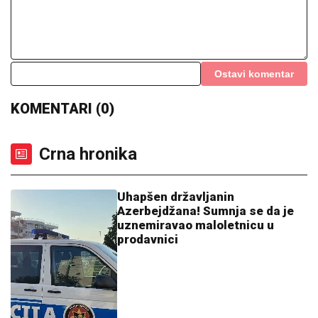
Namamila ga na intimni odnos, vezala pertlama, pa
ubila: Detalji likvidacije piljara na Karaburmi lede krv
"BABA VANGA JE REKLA DA ĆE
ŽIVETI DO 86. GODINE, NEŠTO SE
DESILO..."
Suzana Jovanović otvorila
dušu o odlasku Saše Popovića i
otkrila da li se vraća na estradu: "Na
kraju nije imao ništa"
MUŠKARAC UBIO KOMŠIJU?!
Pucnjava u Tržačkoj Rašteli, oglasili se
očajni meštani: "Bio je divan"