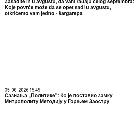
Zasadite ih u avgustu, da vam rađaju celog septembra:
Koje povrće može da se opet sadi u avgustu,
otkrićemo vam jedno - šargarepa
05. 08. 2026 15:45
Сазнања „Политике”: Ко је поставио замку
Митрополиту Методију у Горњем Заостру
06. 08. 2026 06:38
Da li je genetika zaslužna za rađanje blizanaca? Istina o
naslednim faktorima i blizanačkoj trudnoći