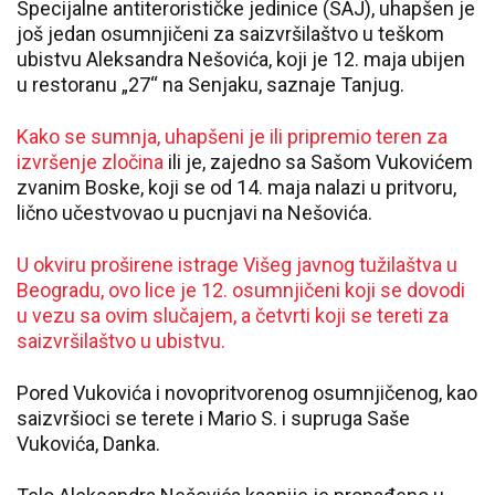
Specijalne antiterorističke jedinice (SAJ), uhapšen je
još jedan osumnjičeni za saizvršilaštvo u teškom
ubistvu Aleksandra Nešovića, koji je 12. maja ubijen
u restoranu „27“ na Senjaku, saznaje Tanjug.
Kako se sumnja, uhapšeni je ili pripremio teren za
izvršenje zločina
ili je, zajedno sa Sašom Vukovićem
zvanim Boske, koji se od 14. maja nalazi u pritvoru,
lično učestvovao u pucnjavi na Nešovića.
U okviru proširene istrage Višeg javnog tužilaštva u
Beogradu, ovo lice je 12. osumnjičeni koji se dovodi
u vezu sa ovim slučajem, a četvrti koji se tereti za
saizvršilaštvo u ubistvu.
Pored Vukovića i novopritvorenog osumnjičenog, kao
saizvršioci se terete i Mario S. i supruga Saše
Vukovića, Danka.