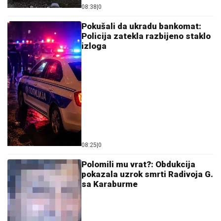
09:00
|
0
Ukrali trotinet i bicikl, pa čoveku
iz ruke oteli 1.100 evra: Policija
uhapsila dvojicu lopova
08:57
|
0
Silovita detonacija na Zvezdari: