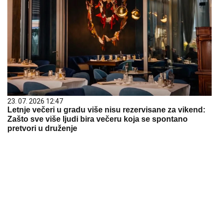
23. 07. 2026 12:47
Letnje večeri u gradu više nisu rezervisane za vikend:
Zašto sve više ljudi bira večeru koja se spontano
pretvori u druženje
06. 08. 2026 07:06
Eminu Jahović u Istanbulu OPELJEŠILI za 50 hiljada
evra! Pevačica u šoku