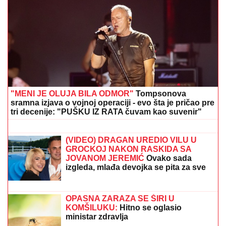
Kačavenda i Žana Omnia zajedno na
odmoru - skinule se na pesku u
kupaće, evo kako izgledaju (FOTO)
(FOTO) SPAKOVALI KOFERE I OTIŠLI
NA EGZOTIČNU DESTINACIJU
Ovako
Anđela i Gastoz uživaju nakon
pomirenja, ona puni baterije pred
"Elitu 10"
"MENI JE OLUJA BILA ODMOR"
Tompsonova
sramna izjava o vojnoj operaciji - evo šta je pričao pre
tri decenije: "PUŠKU IZ RATA čuvam kao suvenir"