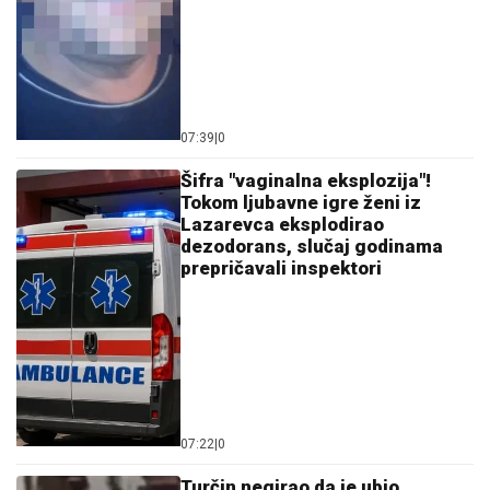
Ručna bomba bačena na terasu,
raznela okolna vozila
08:46
|
0
Otkopavali grobove, skidali zlato
sa mrtvih i topili ga kod kuće:
Jeziva priča o ozloglašenoj
šestorki "Topalovići