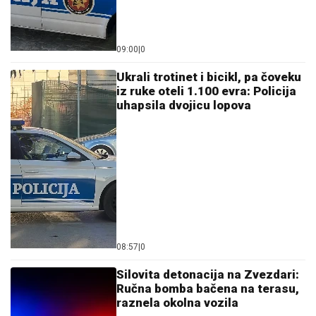
SRBIN UHAPŠEN U CRNOJ GORI
Jurcao auto-putem
više od 170 kilometara na sat
"NIJE POZNATO DA SAM OVDE
ODRASTAO I IŠAO U ŠKOLU"
Bogdan
Bogdanović posetio mesto za koje ga
vezuju najlepše uspomene, NIJE U
SRBIJI: "Babe su mi ovde, još su žive"
Pevačica (36) završila DOKTORSKE
STUDIJE i najobrazovanija je na
estradi, a sad sa mužem i sinom otišla
na selo: Beru maline, pokazala kako
uživaju
by Aklamator