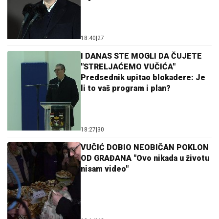
18:40
|
27
I DANAS STE MOGLI DA ČUJETE
"STRELJAĆEMO VUČIĆA"
Predsednik upitao blokadere: Je
li to vaš program i plan?
18:27
|
30
VUČIĆ DOBIO NEOBIČAN POKLON
OD GRAĐANA "Ovo nikada u životu
nisam video"