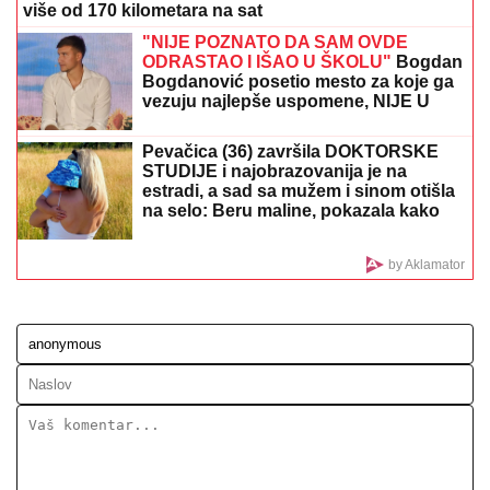
BEOGRAĐANIN ZBOG 3.000 DINARA DOŽIVEO ŠOK
NA GRANICI:
Morao da izađe iz autobusa, kazna ga
koštala letovanja
Juuu, Srpkinja pokazala bradavice: Ni
Sunce ne prži kao Staša, ćerka naše
legende u nikad izazovnijem izdanju
LJUBAV NA MORU!
Sara Jo i Bjelin
sin se baškare kao nikad: SKRIVENA
UVALA, tajne staze, u kadar upala i
jahta - evo u kakvom izdanju je
pevačica slikala Alekseja (FOTO)