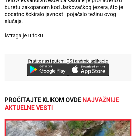
Telo Aleksandra Nešovića kasnije je pronađeno u
buretu zakopanom kod Jarkovačkog jezera, što je
dodatno šokiralo javnost i pojačalo težinu ovog
slučaja.
Istraga je u toku.
Pratite nas i putem iOS i android aplikacije
PROČITAJTE KLIKOM OVDE
NAJVAŽNIJE
AKTUELNE VESTI