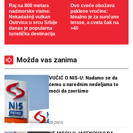
Raj na 800 metara
Ovo cveće obožava
nadmorske visine:
paklene vrućine:
Nekadašnji vulkan
Idealno je za sunčane
Ostrvica u srcu Srbije
terase, a cveta čak na
danas je popularna
+40
turistička destinacija
Možda vas zanima
VUČIĆ O NIS-U: Nadamo se da
ćemo u narednim nedeljama to
moći da završimo
20:20
|
16