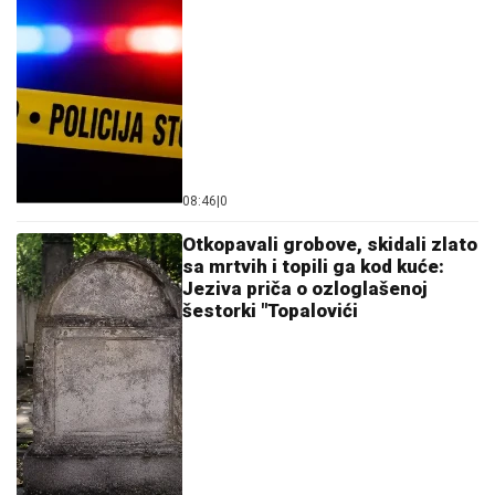
Ostavi komentar
KOMENTARI (0)
Crna hronika
Uhapšen državljanin
Azerbejdžana! Sumnja se da je
uznemiravao maloletnicu u
prodavnici