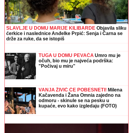
Stanojlović misli o svekrvi
TUGA U DOMU PEVAČA
Umro mu je
očuh, bio mu je najveća podrška:
"Počivaj u miru"
MILANČETA PUBLIKA NE PRESTAJE DA SLAVI:
Radosavljevićev četvrti koncert na korak do
rasprodaje (FOTO)
VANJA ŽIVIĆ ĆE POBESNETI!
Milena