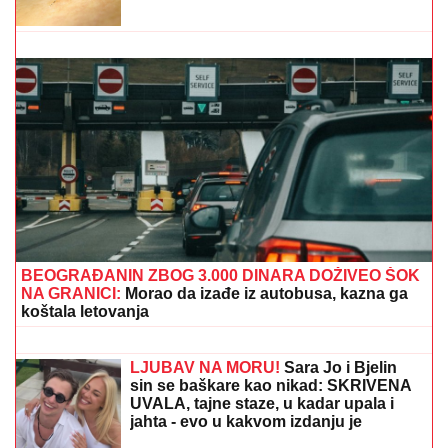
PANIKA NA NASTUPU TANJE SAVIĆ:
Fanovi POLETELI NA BINU,
PEVAČICA ISTE SEKUNDE
PREKINULA KONCERT!
(VIDEO) DRAGAN UREDIO VILU U
GROCKOJ NAKON RASKIDA SA
JOVANOM JEREMIĆ
Ovako sada
izgleda, mlađa devojka se pita za sve
"PORODICI SAM PORUČILA - NE ŽELIM DA UMREM"
Voditeljka o najvećoj intimi: "Doktori su odmah