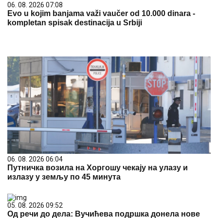
06. 08. 2026 06:04
Путничка возила на Хоргошу чекају на улазу и
излазу у земљу по 45 минута
05. 08. 2026 09:52
Од речи до дела: Вучићева подршка донела нове
путеве, мобилну амбуланту и капиталне пројекте у
Књажевцу
05. 08. 2026 08:24
Књажевац чува успомену на свог акробату – мурал
Драгoљуба Алексића краси центар града
05. 08. 2026 09:11