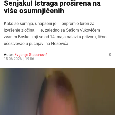
Senjaku! Istraga proširena na
više osumnjičenih
Kako se sumnja, uhapšeni je ili pripremio teren za
izvršenje zločina ili je, zajedno sa Sašom Vukovićem
zvanim Boske, koji se od 14. maja nalazi u pritvoru, lično
učestvovao u pucnjavi na Nešovića
Autor:
Evgenije Stepanović
0
15.06.2026.
19:56