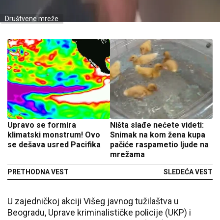
Društvene mreže
Upravo se formira
Ništa slađe nećete videti:
klimatski monstrum! Ovo
Snimak na kom žena kupa
se dešava usred Pacifika
pačiće raspametio ljude na
mrežama
PRETHODNA VEST
SLEDEĆA VEST
U zajedničkoj akciji Višeg javnog tužilaštva u
Beogradu, Uprave kriminalističke policije (UKP) i