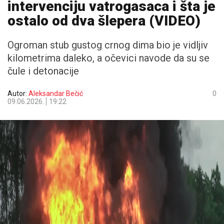
intervenciju vatrogasaca i šta je
ostalo od dva šlepera (VIDEO)
Ogroman stub gustog crnog dima bio je vidljiv
kilometrima daleko, a očevici navode da su se
čule i detonacije
Autor:
Aleksandar Bečić
0
09.06.2026.
19:22