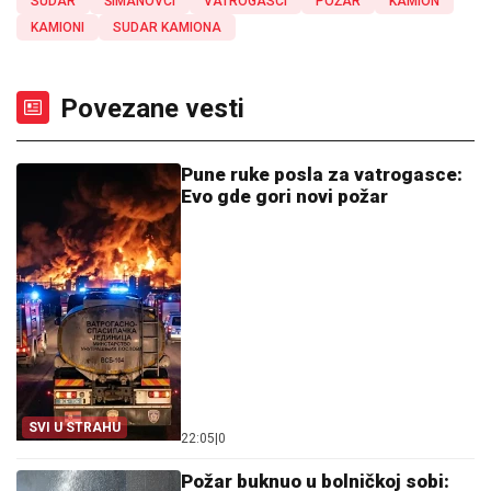
SUDAR
ŠIMANOVCI
VATROGASCI
POŽAR
KAMION
KAMIONI
SUDAR KAMIONA
Povezane vesti
Pune ruke posla za vatrogasce:
Evo gde gori novi požar
SVI U STRAHU
22:05
|
0
Požar buknuo u bolničkoj sobi: