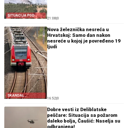
SITUACIJA POD
21:08
|
0
KONTROLOM
Nova železnička nesreća u
Hrvatskoj: Samo dan nakon
nesreće u kojoj je povređeno 19
ljudi
SKANDAL
16:52
|
0
HRVATSKIH
ŽELEZNICA
Dobre vesti iz Deliblatske
peščare: Situacija sa požarom
daleko bolja, Čaušić: Naselja su
odbranjena!