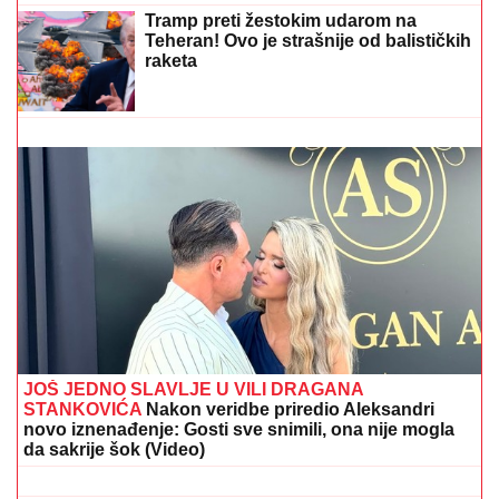
ORBAN POSETIO TRUBAČKU LEGENDU
Mađarski
političar uživa na Saboru trubača u Guči: Pozdravio
se sa muzičarima i jeo svadbarski kupus
(VIDEO) MINA KOSTIĆ PEVA, NJEN
DEČKO PLAČE
Kasper objavio
snimak: Nije mogao da sakrije
emocije, evo šta se dešava nakon
teškog perioda
(FOTO) ASMIN OTKRIO PRAVO
STANJE NA RAČUNU
Nakon izjave da
Maja sve plaća rešio da se oglasi:
Javno obelodanio cifre i ljudi su u