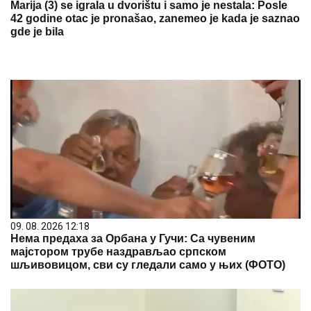
Marija (3) se igrala u dvorištu i samo je nestala: Posle
42 godine otac je pronašao, zanemeo je kada je saznao
gde je bila
09. 08. 2026 12:18
Нема предаха за Орбана у Гучи: Са чувеним
мајстором трубе наздрављао српском
шљивовицом, сви су гледали само у њих (ФОТО)