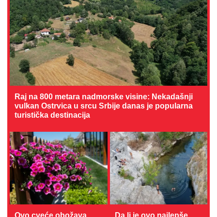
Raj na 800 metara nadmorske visine: Nekadašnji
vulkan Ostrvica u srcu Srbije danas je popularna
turistička destinacija
Ovo cveće obožava
Da li je ovo najlepše