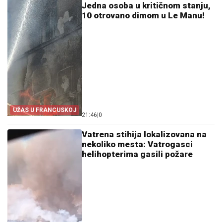
Jedna osoba u kritičnom stanju,
10 otrovano dimom u Le Manu!
UŽAS U FRANCUSKOJ
21:46
|
0
Vatrena stihija lokalizovana na
nekoliko mesta: Vatrogasci
helihopterima gasili požare