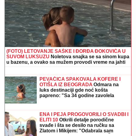
(FOTO) LETOVANJE SAŠKE I ĐORĐA ĐOKOVIĆA U
SUVOM LUKSUZU
Noletova snajka se sa sinom kupa
u bazenu, a ovako sa mužem provodi vreme na jahti
(PAPARACO) KRIŠOM SMO SNIMILI
NAŠU PEVAČICU U CRNOJ GORI
Bez
trunke šminke na aerodromu, pojavila
se u ovom izdanju: Društvo joj pravi
poznati muškarac
PEVAČICA SPAKOVALA KOFERE I
OTIŠLA IZ BEOGRADA
Odmara na
luks destinaciji gde noć košta
papreno: "Sa 34 godine zavolela
pesak"