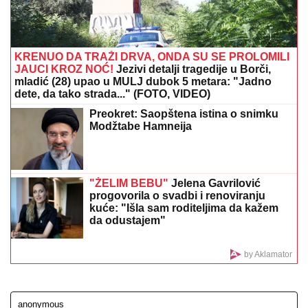
JOŠ JEDNO SLAVLJE U VILI DRAGANA
STANKOVIĆA
Nakon veridbe priredio Aleksandri
novo iznenađenje: Gosti sve snimili, ona nije mogla
da sakrije šok (Video)
(VIDEO) MARIJANA MATEUS ĐUSKA
ISPRED BINE
Uhvatili smo je na
Cecinom koncertu, u miniću pokazala
izvajane noge, u publici i ova poznata
pevačica uživa sa mužem
"IZMEĐU JELENE I MENE NIKADA