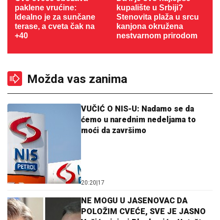
paklene vrućine:
kupalište u Srbiji?
Idealno je za sunčane
Stenovita plaža u srcu
terase, a cveta čak na
kanjona okružena
+40
nestvarnom prirodom
Možda vas zanima
VUČIĆ O NIS-U: Nadamo se da
ćemo u narednim nedeljama to
moći da završimo
20:20
|
17
NE MOGU U JASENOVAC DA
POLOŽIM CVEĆE, SVE JE JASNO