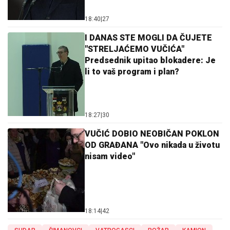
18:40
|
27
I DANAS STE MOGLI DA ČUJETE
"STRELJAĆEMO VUČIĆA"
Predsednik upitao blokadere: Je
li to vaš program i plan?
18:27
|
30
VUČIĆ DOBIO NEOBIČAN POKLON
OD GRAĐANA "Ovo nikada u životu
nisam video"
18:14
|
42