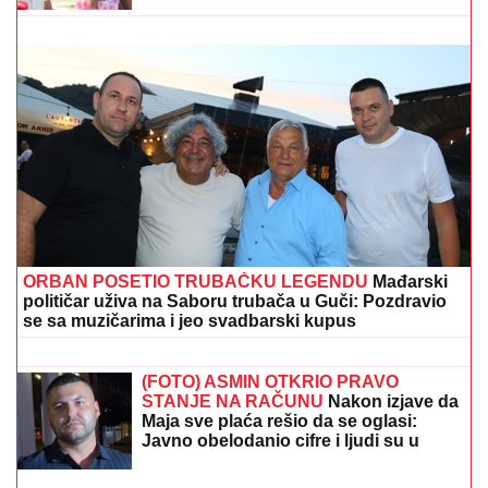
(FOTO) ANA DIVAC POKAZALA RODNI KRAJ
Emotivna objava raznežila mnoge, društvo joj pravi
Vlade - Nestvarni prizori ostavljaju bez daha:
"Povratak korenima"
ENA I PEJA PROGOVORILI O SVADBI I
ELITI 10
Otkrili detalje porodične
svađe i šta se desilo na ručku sa
Zlatom i Mikijem: "Odabrala sam
venčanicu, pevaće Andreana Čekić"
VERNICI SUTRA OBELEŽAVAJU
OVAJ PRAZNIK:
Evo za šta se
posebno treba pomoliti