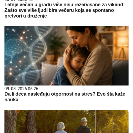
Letnje večeri u gradu više nisu rezervisane za vikend:
Zašto sve više ljudi bira večeru koja se spontano
pretvori u druženje
09. 08. 2026 06:26
Da li deca nasleđuju otpornost na stres? Evo šta kaže
nauka