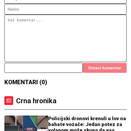
NIŠTA NIJE BILO"
Goran Ratković
Rale se oglasio nakon što je Ana
pretila Slobinoj ženi: "Našao sam se
između prijatelja i žene koju volim
najviše na svetu!"
"NIJE IH BILO POLA SATA, SVI SU TO VIDELI"
Maja
Marinković šokirala tvrdnjama o aferi Stanije i Takija:
"Želi da bude sponzoruša, živi u selendri"
VAŠINGTON NE ODUSTAJE:
Amerika
traži od Izraela povlačenje iz Libana i
zatvaranje tri fronta