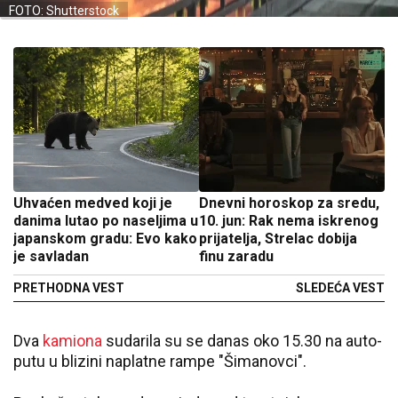
FOTO: Shutterstock
Uhvaćen medved koji je
Dnevni horoskop za sredu,
danima lutao po naseljima u
10. jun: Rak nema iskrenog
japanskom gradu: Evo kako
prijatelja, Strelac dobija
je savladan
finu zaradu
PRETHODNA VEST
SLEDEĆA VEST
Dva
kamiona
sudarila su se danas oko 15.30 na auto-
putu u blizini naplatne rampe "Šimanovci".