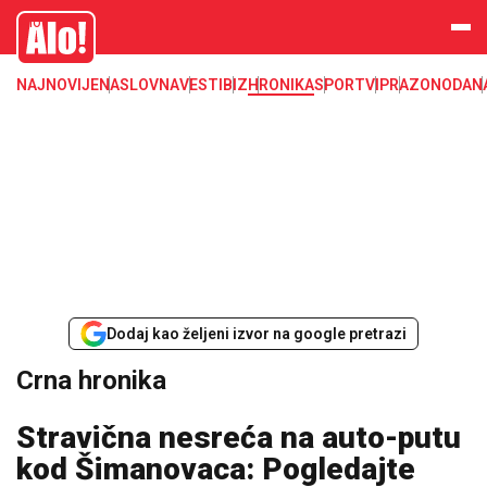
Crna hronika, smrt, ubistvo, likvidacija, krađa, pljačka, hapšenje, policija,
Alo
poginuli, zaplena, carina
NAJNOVIJE
NASLOVNA
VESTI
BIZ
HRONIKA
SPORT
VIP
RAZONODA
N
Dodaj kao željeni izvor na google pretrazi
Crna hronika
Stravična nesreća na auto-putu
kod Šimanovaca: Pogledajte