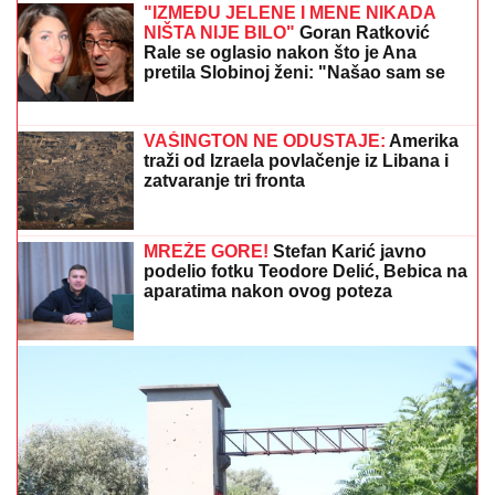
šoku
Bebica na ivici suza nakon raskida sa Teodorom
Delić: "Nismo se čuli pet dana, otežava mi!"
Tramp preti žestokim udarom na
Teheran! Ovo je strašnije od balističkih
raketa
BRUKA KOJA JE OBIŠLA SVET:
Šta
se ovo desilo sa novim stadionom u
Zaječaru? (VIDEO)