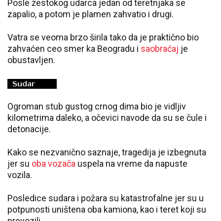
Posle žestokog udarca jedan od teretnjaka se
zapalio, a potom je plamen zahvatio i drugi.
Vatra se veoma brzo širila tako da je praktično bio
zahvaćen ceo smer ka Beogradu i
saobraćaj
je
obustavljen.
Ogroman stub gustog crnog dima bio je vidljiv
kilometrima daleko, a očevici navode da su se čule i
detonacije.
Kako se nezvanično saznaje, tragedija je izbegnuta
jer su
oba vozača
uspela na vreme da napuste
vozila.
Posledice sudara i požara su katastrofalne jer su u
potpunosti uništena oba kamiona, kao i teret koji su
prevozili.