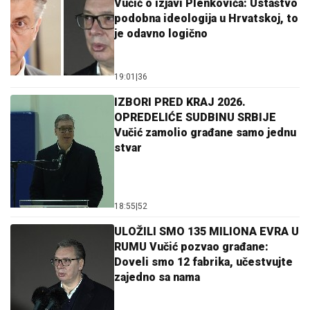
Vučić o izjavi Plenkovića: Ustaštvo
podobna ideologija u Hrvatskoj, to
je odavno logično
19:01
|
36
IZBORI PRED KRAJ 2026.
OPREDELIĆE SUDBINU SRBIJE
Vučić zamolio građane samo jednu
stvar
18:55
|
52
ULOŽILI SMO 135 MILIONA EVRA U
RUMU Vučić pozvao građane:
Doveli smo 12 fabrika, učestvujte
zajedno sa nama