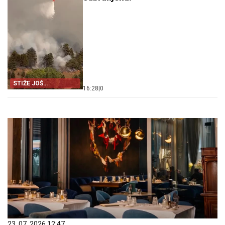
STIŽE JOŠ
16:28
|
0
MEHANIZACIJE
23. 07. 2026 12:47