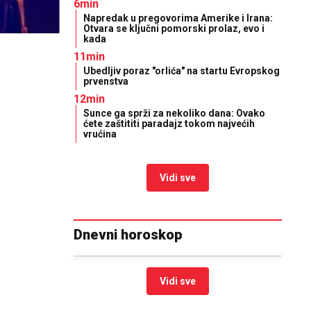
6min
Napredak u pregovorima Amerike i Irana:
Otvara se ključni pomorski prolaz, evo i
kada
11min
Ubedljiv poraz "orlića" na startu Evropskog
prvenstva
12min
Sunce ga sprži za nekoliko dana: Ovako
ćete zaštititi paradajz tokom najvećih
vrućina
Vidi sve
Dnevni horoskop
Vidi sve