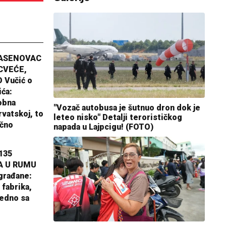
JASENOVAC
CVEĆE,
 Vučić o
ića:
obna
"Vozač autobusa je šutnuo dron dok je
rvatskoj, to
leteo nisko" Detalji terorističkog
ično
napada u Lajpcigu! (FOTO)
135
A U RUMU
građane:
 fabrika,
jedno sa