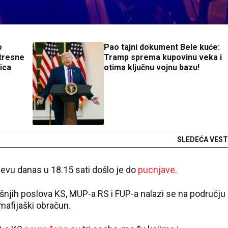
o
Pao tajni dokument Bele kuće:
otresne
Tramp sprema kupovinu veka i
ica
otima ključnu vojnu bazu!
SLEDEĆA VEST
evu danas u 18.15 sati došlo je do
pucnjave
.
ašnjih poslova KS, MUP-a RS i FUP-a nalazi se na području
afijaški obračun.