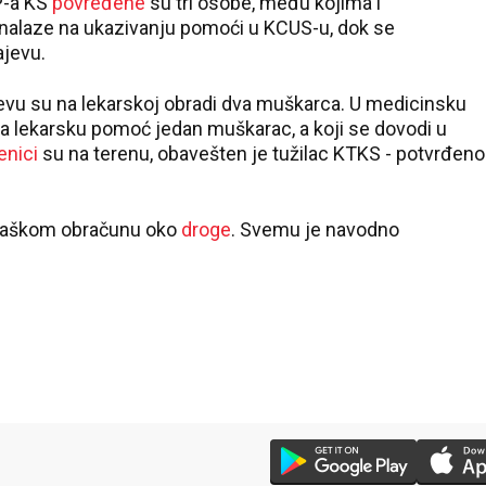
P-a KS
povređene
su tri osobe, među kojima i
nalaze na ukazivanju pomoći u KCUS-u, dok se
ajevu.
jevu su na lekarskoj obradi dva muškarca. U medicinsku
a lekarsku pomoć jedan muškarac, a koji se dovodi u
enici
su na terenu, obavešten je tužilac KTKS - potvrđeno
fijaškom obračunu oko
droge
. Svemu je navodno