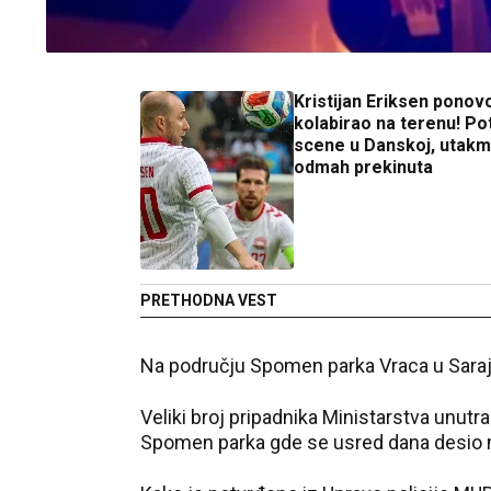
Kristijan Eriksen ponov
kolabirao na terenu! P
scene u Danskoj, utakm
odmah prekinuta
PRETHODNA VEST
Na području Spomen parka Vraca u Saraj
Veliki broj pripadnika Ministarstva unutr
Spomen parka gde se usred dana desio m