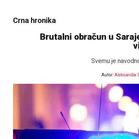
Crna hronika
Brutalni obračun u Saraj
v
Svemu je navodno
Autor:
Aleksandar 