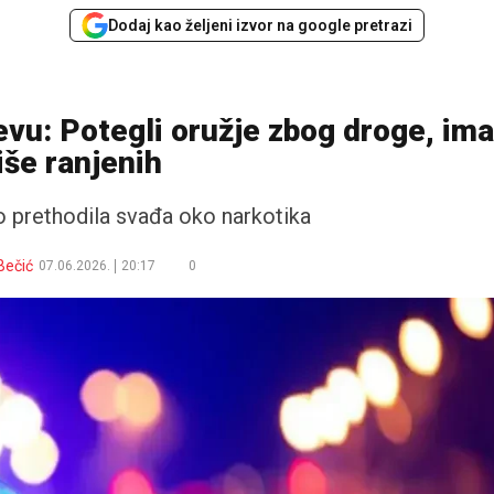
Dodaj kao željeni izvor na google pretrazi
evu: Potegli oružje zbog droge, ima
iše ranjenih
 prethodila svađa oko narkotika
Bečić
07.06.2026.
20:17
0