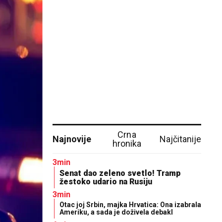
Crna
Najnovije
Najčitanije
hronika
3min
Senat dao zeleno svetlo! Tramp
žestoko udario na Rusiju
3min
Otac joj Srbin, majka Hrvatica: Ona izabrala
Ameriku, a sada je doživela debakl