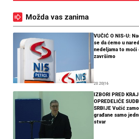
Možda vas zanima
VUČIĆ O NIS-U: N
se da ćemo u nare
nedeljama to moći 
završimo
20:20
|
16
IZBORI PRED KRAJ
OPREDELIĆE SUDB
SRBIJE Vučić zamo
građane samo jedn
stvar