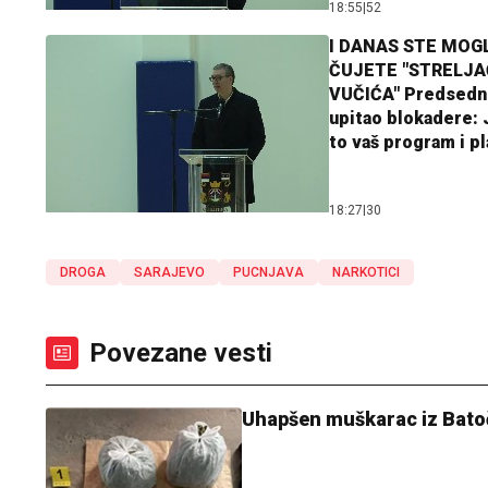
18:55
|
52
I DANAS STE MOGL
ČUJETE "STRELJ
VUČIĆA" Predsedn
upitao blokadere: J
to vaš program i p
18:27
|
30
DROGA
SARAJEVO
PUCNJAVA
NARKOTICI
Povezane vesti
Uhapšen muškarac iz Batoč