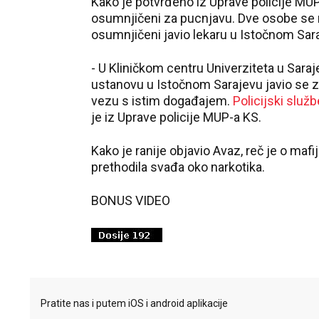
Kako je potvrđeno iz Uprave policije MU
osumnjičeni za pucnjavu. Dve osobe se 
osumnjičeni javio lekaru u Istočnom Sar
- U Kliničkom centru Univerziteta u Sara
ustanovu u Istočnom Sarajevu javio se z
vezu s istim događajem.
Policijski služb
je iz Uprave policije MUP-a KS.
Kako je ranije objavio Avaz, reč je o ma
prethodila svađa oko narkotika.
BONUS VIDEO
Pratite nas i putem iOS i android aplikacije