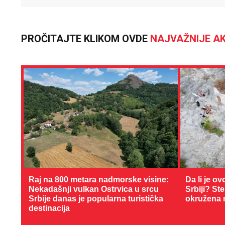
PROČITAJTE KLIKOM OVDE
NAJVAŽNIJE AK
Raj na 800 metara nadmorske visine:
Da li je ov
Nekadašnji vulkan Ostrvica u srcu
Srbiji? St
Srbije danas je popularna turistička
okružena 
destinacija