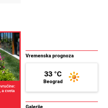
Vremenska prognoza
33 °C
Beograd
vrućine:
, a cveta
Galerije