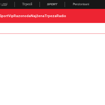
 poginuli, zaplena, carina
Sport
Vip
Razonoda
Najžena
Trpeza
Radio