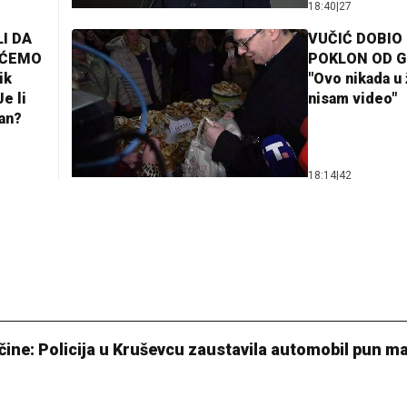
18:40
|
27
I DA
VUČIĆ DOBIO
AĆEMO
POKLON OD 
ik
"Ovo nikada u 
e li
nisam video"
lan?
18:14
|
42
ine: Policija u Kruševcu zaustavila automobil pun m