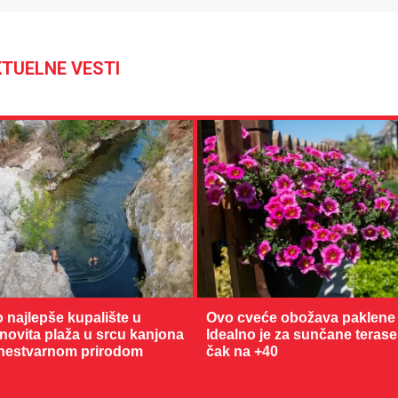
TUELNE VESTI
25 °C
Loznica
o najlepše kupalište u
Ovo cveće obožava paklene 
enovita plaža u srcu kanjona
Idealno je za sunčane terase
nestvarnom prirodom
čak na +40