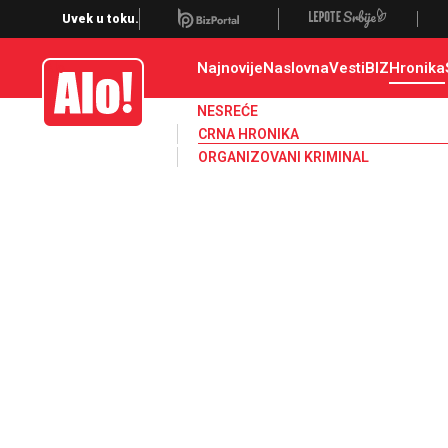
Crna hronika, smrt, ubistvo, likvidacija, krađa, pljačka, hapšenje, policija,
Uvek u toku.
Najnovije
Naslovna
Vesti
BIZ
Hronika
Alo
NESREĆE
CRNA HRONIKA
ORGANIZOVANI KRIMINAL