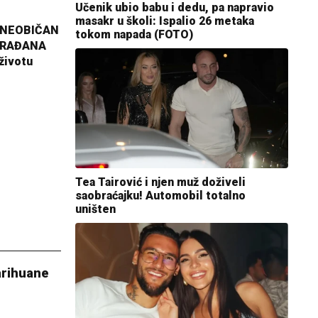
Učenik ubio babu i dedu, pa napravio
masakr u školi: Ispalio 26 metaka
 NEOBIČAN
tokom napada (FOTO)
GRAĐANA
životu
Tea Tairović i njen muž doživeli
saobraćajku! Automobil totalno
uništen
arihuane