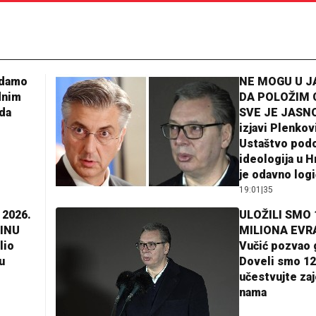
adamo
NE MOGU U 
dnim
DA POLOŽIM 
da
SVE JE JASNO
izjavi Plenkov
Ustaštvo pod
ideologija u H
je odavno log
19:01
|
35
 2026.
ULOŽILI SMO 
INU
MILIONA EVR
lio
Vučić pozvao 
u
Doveli smo 12
učestvujte za
nama