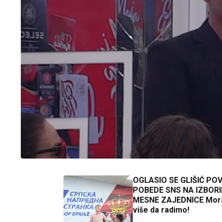
OGLASIO SE GLIŠIĆ P
POBEDE SNS NA IZBOR
MESNE ZAJEDNICE Mor
više da radimo!