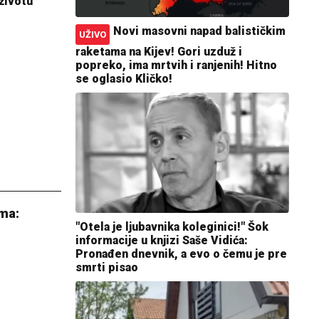
životu
Novi masovni napad balističkim
UŽIVO
raketama na Kijev! Gori uzduž i
popreko, ima mrtvih i ranjenih! Hitno
se oglasio Kličko!
ima:
"Otela je ljubavnika koleginici!" Šok
informacije u knjizi Saše Vidića:
Pronađen dnevnik, a evo o čemu je pre
smrti pisao