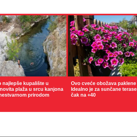
o najlepše kupalište u
Ovo cveće obožava paklene 
enovita plaža u srcu kanjona
Idealno je za sunčane terase
nestvarnom prirodom
čak na +40
28 °C
Loznica