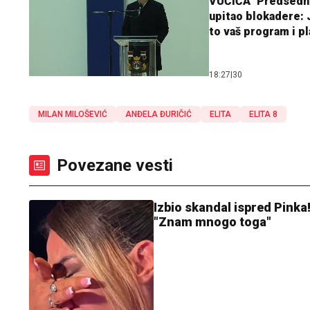
VUČIĆA" Predsedn
upitao blokadere: J
to vaš program i p
18:27
|
30
MILAN MILOŠEVIĆ
ANĐELA ĐURIČIĆ
ELITA
ELITA 8
Povezane vesti
Izbio skandal ispred Pinka
"Znam mnogo toga"