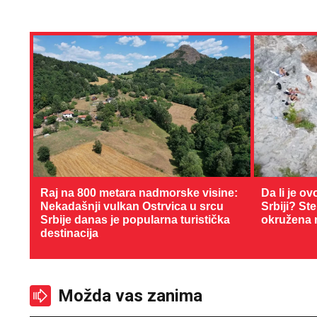
Raj na 800 metara nadmorske visine:
Da li je ov
Nekadašnji vulkan Ostrvica u srcu
Srbiji? St
Srbije danas je popularna turistička
okružena 
destinacija
Možda vas zanima