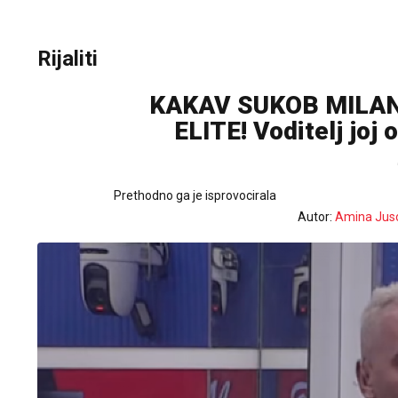
Rijaliti
KAKAV SUKOB MILAN
ELITE! Voditelj joj
Prethodno ga je isprovocirala
Autor:
Amina Jus