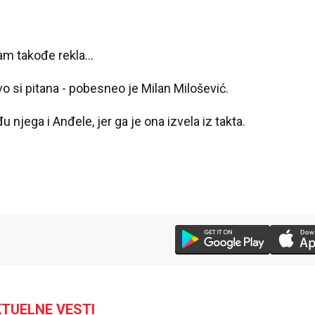
am takođe rekla...
ovo si pitana - pobesneo je Milan Milošević.
njega i Anđele, jer ga je ona izvela iz takta.
TUELNE VESTI