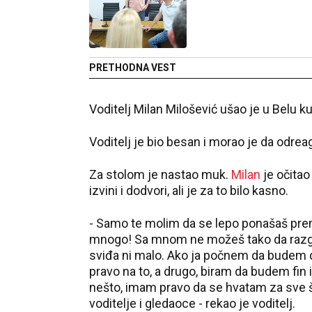
PRETHODNA VEST
Voditelj Milan Milošević ušao je u Belu 
Voditelj je bio besan i morao je da odrea
Za stolom je nastao muk.
Milan
je očita
izvini i dodvori, ali je za to bilo kasno.
- Samo te molim da se lepo ponašaš prem
mnogo! Sa mnom ne možeš tako da razgov
sviđa ni malo. Ako ja počnem da budem 
pravo na to, a drugo, biram da budem fin
nešto, imam pravo da se hvatam za sve što
voditelje i gledaoce - rekao je voditelj.