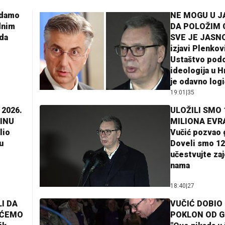
adamo
NE MOGU U 
dnim
DA POLOŽIM 
da
SVE JE JASNO
izjavi Plenkov
Ustaštvo pod
ideologija u H
je odavno log
19:01
|
35
 2026.
ULOŽILI SMO 
INU
MILIONA EVR
lio
Vučić pozvao 
u
Doveli smo 12
učestvujte za
nama
18:40
|
27
I DA
VUČIĆ DOBIO
AĆEMO
POKLON OD 