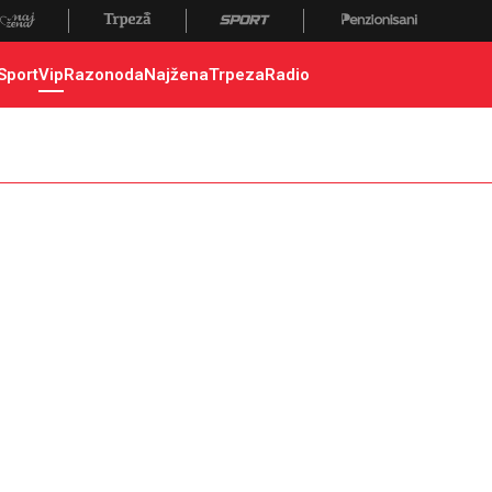
Sport
Vip
Razonoda
Najžena
Trpeza
Radio