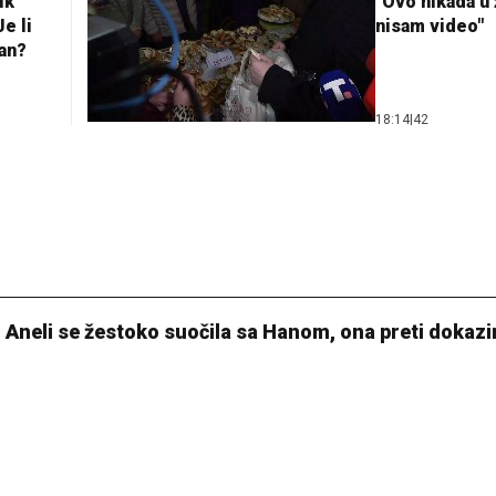
ik
"Ovo nikada u 
e li
nisam video"
lan?
18:14
|
42
! Aneli se žestoko suočila sa Hanom, ona preti dokaz