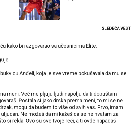
SLEDEĆA VEST
kuću kako bi razgovarao sa učesnicima Elite.
guje.
o bukvicu Anđeli, koja je sve vreme pokušavala da mu se
a meni. Već me pljuju ljudi napolju da ti dopuštam
araš! Postala si jako drska prema meni, to mi se ne
drzak, mogu da budem to više od svih vas. Prvo, imam
 i uljudan. Ne možeš da mi kažeš da se ne hvatam za
 si rekla. Ovo su sve tvoje reči, a ti ovde napadaš