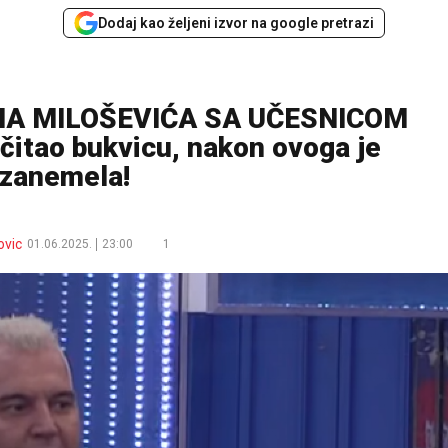
Dodaj kao željeni izvor na google pretrazi
A MILOŠEVIĆA SA UČESNICOM
 očitao bukvicu, nakon ovoga je
zanemela!
ovic
01.06.2025.
23:00
1