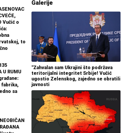
Galerije
JASENOVAC
CVEĆE,
 Vučić o
ića:
obna
rvatskoj, to
ično
135
"Zahvalan sam Ukrajini što podržava
A U RUMU
teritorijalni integritet Srbije! Vučić
građane:
ugostio Zelenskog, zajedno se obratili
javnosti
 fabrika,
jedno sa
 NEOBIČAN
GRAĐANA