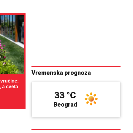
Vremenska prognoza
vrućine:
, a cveta
33 °C
Beograd