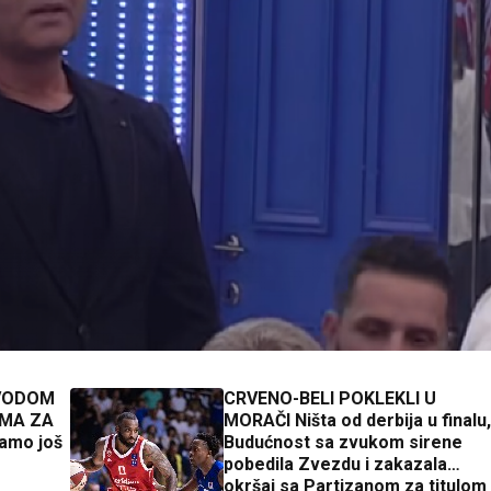
OVODOM
CRVENO-BELI POKLEKLI U
IMA ZA
MORAČI Ništa od derbija u finalu,
amo još
Budućnost sa zvukom sirene
pobedila Zvezdu i zakazala
okršaj sa Partizanom za titulom