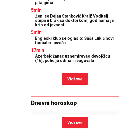
pitanjima
5min
Ženi se Dejan Stanković Kralj! Voditelj
stupa u brak sa doktorkom, godinama je
krio od javnosti
5min
Engleski klub se oglasio: Saša Lukić novi
fudbaler Ipsviča
17min
Azerbejdžanac uznemiravao devojčicu
(16), policija odmah reagovala
Vidi sve
Dnevni horoskop
Vidi sve