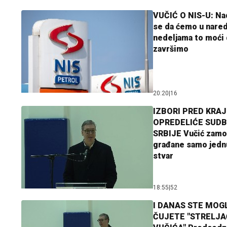
VUČIĆ O NIS-U: N
se da ćemo u nare
nedeljama to moći 
završimo
20:20
|
16
IZBORI PRED KRAJ
OPREDELIĆE SUDB
SRBIJE Vučić zamo
građane samo jedn
stvar
18:55
|
52
I DANAS STE MOGL
ČUJETE "STRELJ