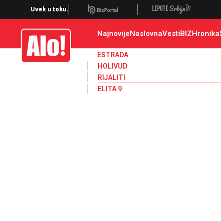
Zadruga, Rijaliti, Zadruga 4
Uvek u toku.
Najnovije
Naslovna
Vesti
BIZ
Hronika
Alo
ESTRADA
HOLIVUD
RIJALITI
ELITA 9