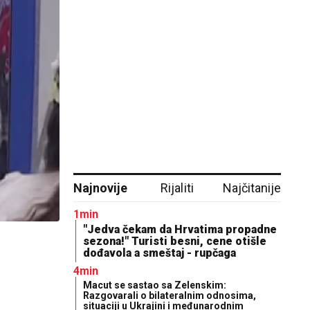
Najnovije
Rijaliti
Najčitanije
1min
"Jedva čekam da Hrvatima propadne
sezona!" Turisti besni, cene otišle
dođavola a smeštaj - rupčaga
4min
Macut se sastao sa Zelenskim:
Razgovarali o bilateralnim odnosima,
situaciji u Ukrajini i međunarodnim