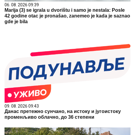
06. 08. 2026 09:39
Marija (3) se igrala u dvorištu i samo je nestala: Posle
42 godine otac je pronašao, zanemeo je kada je saznao
gde je bila
09. 08. 2026 09:43
Данас претежно сунчано, на истоку и југоистоку
променљиво облачно, до 36 степени