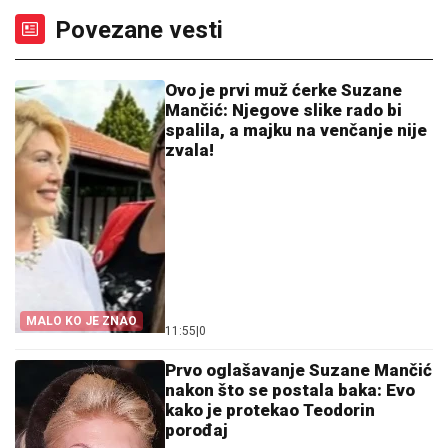
Povezane vesti
Ovo je prvi muž ćerke Suzane
Mančić: Njegove slike rado bi
spalila, a majku na venčanje nije
zvala!
MALO KO JE ZNAO
11:55
|
0
Prvo oglašavanje Suzane Mančić
nakon što se postala baka: Evo
kako je protekao Teodorin
porođaj