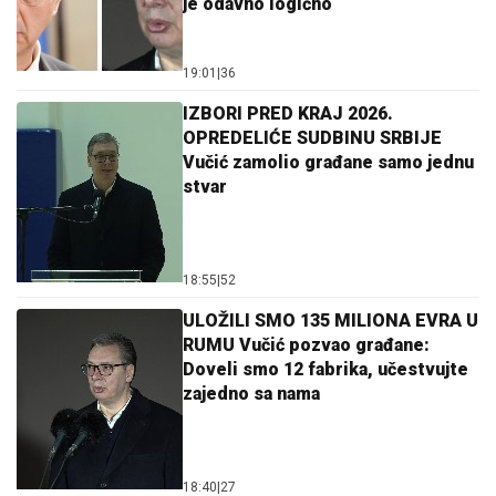
je odavno logično
19:01
|
36
IZBORI PRED KRAJ 2026.
OPREDELIĆE SUDBINU SRBIJE
Vučić zamolio građane samo jednu
stvar
18:55
|
52
ULOŽILI SMO 135 MILIONA EVRA U
RUMU Vučić pozvao građane:
Doveli smo 12 fabrika, učestvujte
zajedno sa nama
18:40
|
27