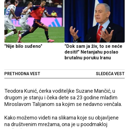
"Nije bilo suđeno"
"Dok sam ja živ, to se neće
desiti!" Netanjahu poslao
brutalnu poruku Iranu
PRETHODNA VEST
SLEDEĆA VEST
Teodora Kunić, ćerka voditeljke Suzane Mančić, u
drugom je stanju i čeka dete sa 23 godine mlađim
Miroslavom Talijanom sa kojim se nedavno venčala.
Kako možemo videti na slikama koje su objavljene
na društvenim mrežama, ona je u poodmakloj