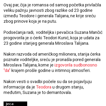
Ovaj par, čija je romansa od samog početka privlačila
veliku pažnju javnosti zbog razlike od 23 godine
između Teodore i generala Talijana, ne krije sreću
zbog prinove koja je na putu.
Podsećanja radi, voditeljka i pevačica Suzana Mančić
progovorila je o ćerki Teodori Kunić, koja je udata za
23 godine starijeg generala Miroslava Talijana.
Nakon razvoda od američkog milionera, starija ćerka
poznate voditeljke, sreću je pronašla pored generala
Miroslava Talijana, kome je
izgovorila sudbonosno
"da"
krajem prošle godine u intimnoj atmosferi.
Nakon vesti o svadbi počele su da se pojavljuju
informacije da je
Teodora
u drugom stanju,
međutim, Suzana je to demantovala.