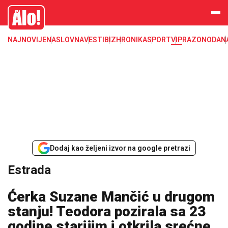
Estrada, poznati, VIP
Alo
NAJNOVIJE
NASLOVNA
VESTI
BIZ
HRONIKA
SPORT
VIP
RAZONODA
N
Dodaj kao željeni izvor na google pretrazi
Estrada
Ćerka Suzane Mančić u drugom
stanju! Teodora pozirala sa 23
godine starijim i otkrila srećne