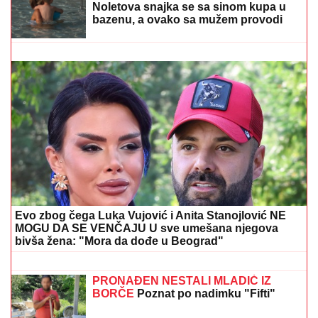
TEODOSIĆ BACIO BOMBU!
Zvezda dovela baš veliko
pojačanje
(FOTO) LETOVANJE SAŠKE I ĐORĐA
ĐOKOVIĆA U SUVOM LUKSUZU
Noletova snajka se sa sinom kupa u
bazenu, a ovako sa mužem provodi
vreme na jahti
(FOTO) FLUORESCENTNI BIKINI I
CRVENI OGRTAČ NA VATRENOJ
PLAVUŠI
Ćerka Jasne Milenković
Jami izazvala kolaps na letovanju,