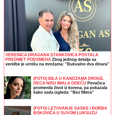
VERENICA DRAGANA STANKOVIĆA POSTALA
PREDMET PODSMEHA
Zbog jednog detalja sa
veridbe je urnišu na mrežama: "Bukvalno dva dinara"
"IZMEĐU JELENE I MENE NIKADA
NIŠTA NIJE BILO"
Goran Ratković
Rale se oglasio nakon što je Ana
pretila Slobinoj ženi: "Našao sam se
između prijatelja i žene koju volim
najviše na svetu!"
(FOTO) BILA U KANDŽAMA DROGE,
DECA NISU IMALA ODEĆU
Pevačica
promenila život iz korena, pa pokazala
kako sada izgleda: "Bez filtera"