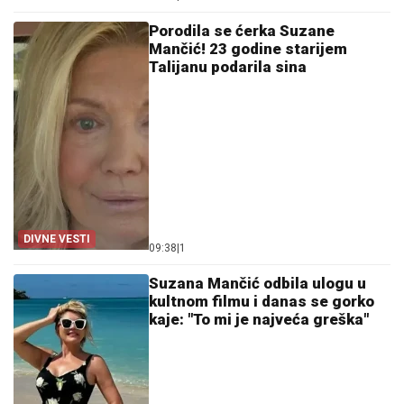
Porodila se ćerka Suzane
Mančić! 23 godine starijem
Talijanu podarila sina
DIVNE VESTI
09:38
|
1
Suzana Mančić odbila ulogu u
kultnom filmu i danas se gorko
kaje: "To mi je najveća greška"