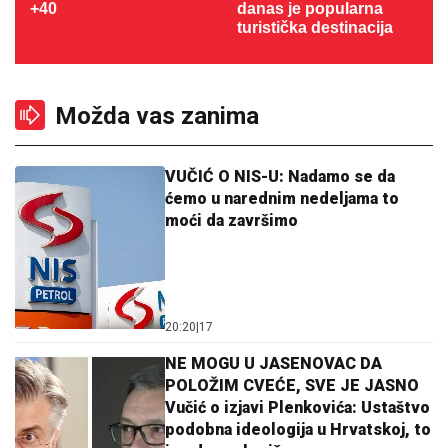
+40
danas je popularna
turistička destinacija
Možda vas zanima
VUČIĆ O NIS-U: Nadamo se da
ćemo u narednim nedeljama to
moći da završimo
20:20
|
17
NE MOGU U JASENOVAC DA
POLOŽIM CVEĆE, SVE JE JASNO
Vučić o izjavi Plenkovića: Ustaštvo
podobna ideologija u Hrvatskoj, to