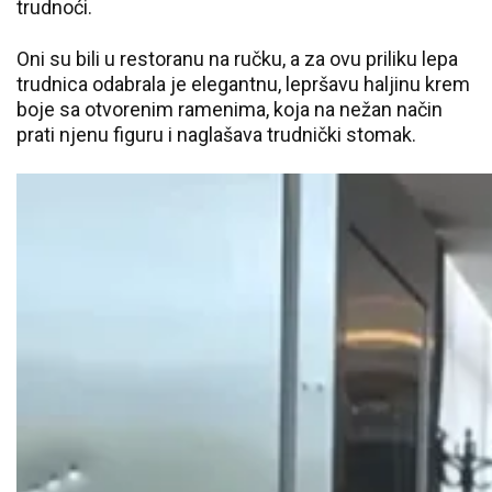
trudnoći.
Oni su bili u restoranu na ručku, a za ovu priliku lepa
trudnica odabrala je elegantnu, lepršavu haljinu krem
boje sa otvorenim ramenima, koja na nežan način
prati njenu figuru i naglašava trudnički stomak.