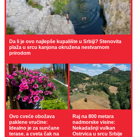
Da li je ovo najlepše kupalište u Srbiji? Stenovita
plaža u srcu kanjona okružena nestvarnom
prirodom
Ovo cveće obožava
Raj na 800 metara
paklene vrućine:
nadmorske visine:
Idealno je za sunčane
Nekadašnji vulkan
terase, a cveta čak na
Ostrvica u srcu Srbije