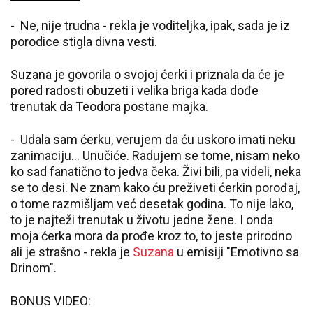
- Ne, nije trudna - rekla je voditeljka, ipak, sada je iz
porodice stigla divna vesti.
Suzana je govorila o svojoj ćerki i priznala da će je
pored radosti obuzeti i velika briga kada dođe
trenutak da Teodora postane majka.
- Udala sam ćerku, verujem da ću uskoro imati neku
zanimaciju… Unučiće. Radujem se tome, nisam neko
ko sad fanatično to jedva čeka. Živi bili, pa videli, neka
se to desi. Ne znam kako ću preživeti ćerkin porođaj,
o tome razmišljam već desetak godina. To nije lako,
to je najteži trenutak u životu jedne žene. I onda
moja ćerka mora da prođe kroz to, to jeste prirodno
ali je strašno - rekla je
Suzana
u emisiji "Emotivno sa
Drinom".
BONUS VIDEO: