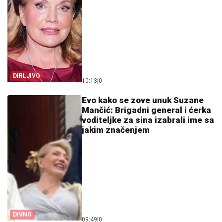
DIRLJIVO
10:13
|
0
Evo kako se zove unuk Suzane
Mančić: Brigadni general i ćerka
voditeljke za sina izabrali ime sa
jakim značenjem
DIVNO
09:49
|
0