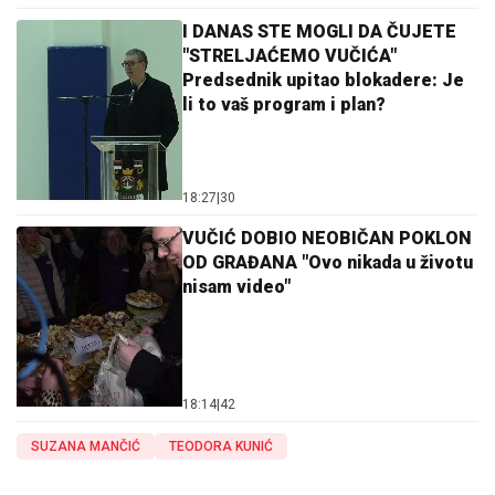
I DANAS STE MOGLI DA ČUJETE
"STRELJAĆEMO VUČIĆA"
Predsednik upitao blokadere: Je
li to vaš program i plan?
18:27
|
30
VUČIĆ DOBIO NEOBIČAN POKLON
OD GRAĐANA "Ovo nikada u životu
nisam video"
18:14
|
42
SUZANA MANČIĆ
TEODORA KUNIĆ