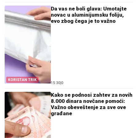
Da vas ne boli glava: Umotajte
novac u aluminijumsku foliju,
evo zbog čega je to važno
KORISTAN TRIK
15:30
|
0
Kako se podnosi zahtev za novih
8.000 dinara novčane pomoći:
Važno obeveštenje za sve ove
građane