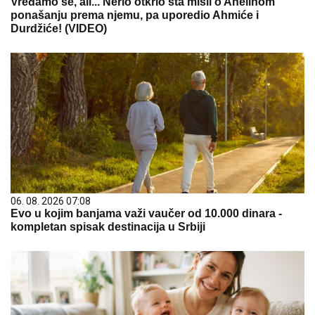
Vređamo se, ali... Nerio otkrio šta misli o Anelinom
ponašanju prema njemu, pa uporedio Ahmiće i
Durdžiće! (VIDEO)
06. 08. 2026 07:08
Evo u kojim banjama važi vaučer od 10.000 dinara -
kompletan spisak destinacija u Srbiji