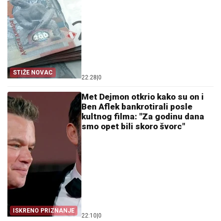
STIŽE NOVAC
22:28
|
0
Met Dejmon otkrio kako su on i
Ben Aflek bankrotirali posle
kultnog filma: "Za godinu dana
smo opet bili skoro švorc"
ISKRENO PRIZNANJE
22:10
|
0