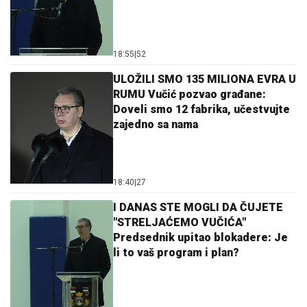
18:55
|
52
ULOŽILI SMO 135 MILIONA EVRA U
RUMU Vučić pozvao građane:
Doveli smo 12 fabrika, učestvujte
zajedno sa nama
18:40
|
27
I DANAS STE MOGLI DA ČUJETE
"STRELJAĆEMO VUČIĆA"
Predsednik upitao blokadere: Je
li to vaš program i plan?