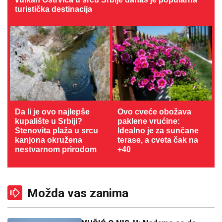
turistička destinacija
Da li je ovo najlepše
Ovo cveće obožava
kupalište u Srbiji?
paklene vrućine:
Stenovita plaža u srcu
Idealno je za sunčane
kanjona okružena
terase, a cveta čak na
nestvarnom prirodom
+40
Možda vas zanima