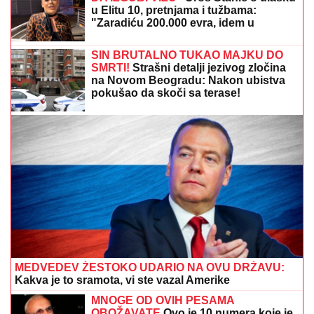
OGLASIO SE SLOBA RADANOVIĆ NAKON NAPADA
U BUDVI
Otkrio šta se desilo sa taksistom: "Možda
ima neke probleme"
ARHEOLOŠKO ČUDO U SRBIJI:
Pogledajte šta je ležalo duboko pod
zemljom (FOTO)
Bila je na usluzi pacijentima i
komšijama! Tuga - Ovo je doktorka
kojoj je sin presudio (FOTO)