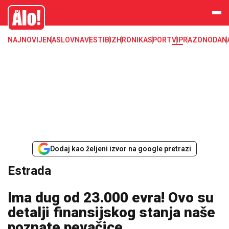
Estrada, poznati, VIP
Alo
NAJNOVIJE
NASLOVNA
VESTI
BIZ
HRONIKA
SPORT
VIP
RAZONODA
N
Dodaj kao željeni izvor na google pretrazi
Estrada
Ima dug od 23.000 evra! Ovo su
detalji finansijskog stanja naše
poznate pevačice