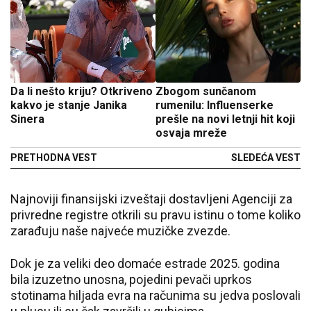
Da li nešto kriju? Otkriveno
Zbogom sunčanom
kakvo je stanje Janika
rumenilu: Influenserke
Sinera
prešle na novi letnji hit koji
osvaja mreže
PRETHODNA VEST
SLEDEĆA VEST
Najnoviji finansijski izveštaji dostavljeni Agenciji za
privredne registre otkrili su pravu istinu o tome koliko
zarađuju naše najveće muzičke zvezde.
Dok je za veliki deo domaće estrade 2025. godina
bila izuzetno unosna, pojedini pevači uprkos
stotinama hiljada evra na računima su jedva poslovali