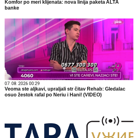
Komfor po meri klijenata: nova linija paketa ALTA
banke
07. 08. 2026 00:29
Veoma ste aljkavi, upraljali str čitav Rehab: Gledalac
osuo žestok rafal po Neriu i Hani! (VIDEO)