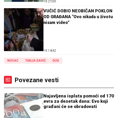
18:27
|
30
VUČIĆ DOBIO NEOBIČAN POKLON
OD GRAĐANA "Ovo nikada u životu
nisam video"
18:14
|
42
NOVAC
TANJA SAVIĆ
DUG
Povezane vesti
Najavljena isplata pomoći od 170
evra za desetak dana: Evo koji
građani će se obradovati