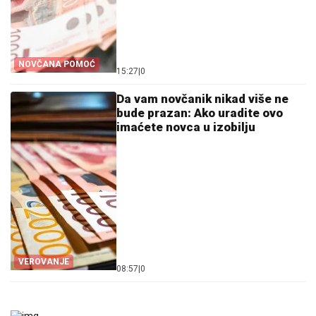
NOVČANA POMOĆ
15:27
|
0
Da vam novčanik nikad više ne
bude prazan: Ako uradite ovo
imaćete novca u izobilju
VEROVANJE
08:57
|
0