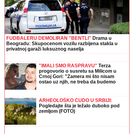
NOVAK ĐOKOVIĆ ČEKAO U REDU DA KUPI
SLADOLED
Prodavačica iz Crne Gore otkrila
nepoznat detalj o našem teniseru, evo kako se
ponaša na letovanju
SRPSKOM REPREZENTATIVCU
DEMOLIRAN AUTO
Saša Lukić bio u
inostranstvu kada su mu polupana
stakla na skupocenom "bentliju"
"MA NEK ME UBIJU, UHVATILA ME
NEKA SVEJEDNOĆA"
Isplivala
prepiska Zvicerovih prljavih
policajaca: "Čitav me život jure, nek
urade to da počinem" (FOTO)