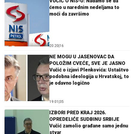
VUČIĆ O NIS-U: Nadamo se da
ćemo u narednim nedeljama to
moći da završimo
20:20
|
16
NE MOGU U JASENOVAC DA
POLOŽIM CVEĆE, SVE JE JASNO
Vučić o izjavi Plenkovića: Ustaštvo
podobna ideologija u Hrvatskoj, to
je odavno logično
19:01
|
35
IZBORI PRED KRAJ 2026.
OPREDELIĆE SUDBINU SRBIJE
Vučić zamolio građane samo jednu
stvar