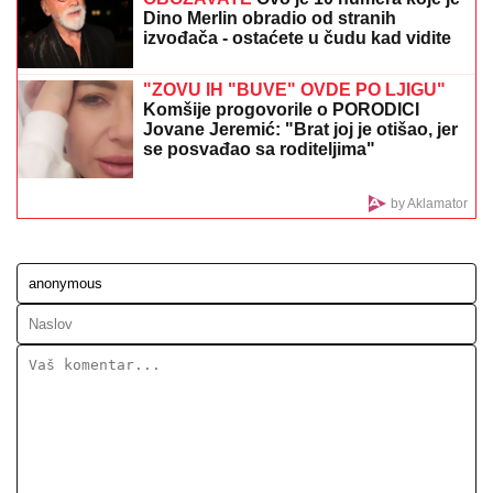
SVI DETALJI DRAME MILICE I TERZE U CRNOJ
GORI!
On se hitno oglasio: "Rekla mi je da je sa
dečkom, sve ćemo rešiti na sudu"
SUVI LUKSUZ I EGZOTIKA!
Anđela i
Gastoz pobegli na Maldive, pa se
pohvalili: Kokteli dobrodošlice,
nestvaran bazen i NEOČEKIVAN
SUSRET na ulici (FOTO)
Jovana pokazala ribicu naciji! Srbi
mahnito dele snimak - Čista je i bela
(VIDEO)