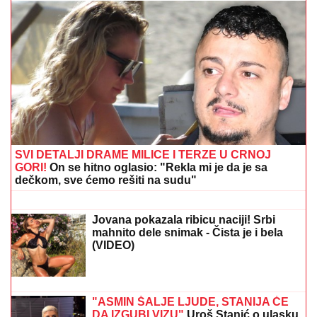
FUDBALERU DEMOLIRAN "BENTLI"
Drama u
Beogradu: Skupocenom vozilu razbijena stakla u
privatnoj garaži luksuznog naselja
OGLASILA SE TANJA SAVIĆ NAKON
ŠTO JE BRŽE-BOLJE PREKINULA
KONCERT
"Meni to mnogo znači", čim
je shvatila da situacija IZMIČE
KONTROLI morala da reaguje
"IMALI SMO RASPRAVU"
Terza
progovorio o susretu sa Milicom u
Crnoj Gori: "Zamera mi što nisam
ostao uz njih, ne treba da budemo
Kulići" (VIDEO)