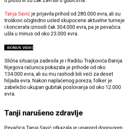
u plusu ili su čak završili u gubicima.
Tanja Savić
je prijavila prihod od 280.000 evra, ali su
troškovi očigledno usled skupocene aktuelne turneje
i koncerata iznosili čak 304.000 evra, pa je pevačica
ušla u minus od oko 23.000 evra.
Slična situacija zadesila je i Radišu Trajkovića Đanija.
Njegova računica pokazala je prihode od oko
134.000 evra, ali su mu rashodi bili veći za deset
hiljada evra. Nakon naplaćenog poreza, folker je
zabeležio ukupan gubitak poslovanja od oko 12.000
evra.
Tanji narušeno zdravlje
Pevačica Tanja Savić otkazala je unapred dogovoren