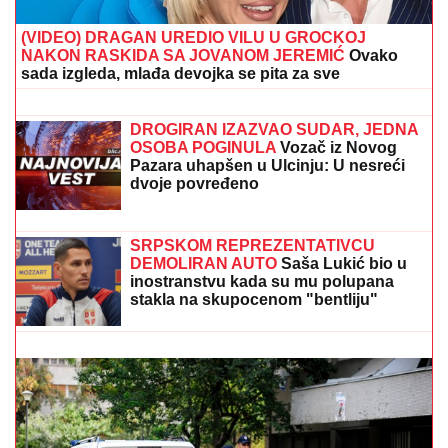
(VIDEO) DRAGAN UREDIO VILU U GROCKOJ
NAKON RASKIDA SA JOVANOM JEREMIĆ
Ovako
sada izgleda, mlađa devojka se pita za sve
Bomba decenije: Rodri izabrao
Barselonu! Španski velemajstor
zapalio fudbalski svet!
DROGIRAN IZAZVAO SUDAR, JEDNA
OSOBA POGINULA
Vozač iz Novog
Pazara uhapšen u Ulcinju: U nesreći
dvoje povređeno