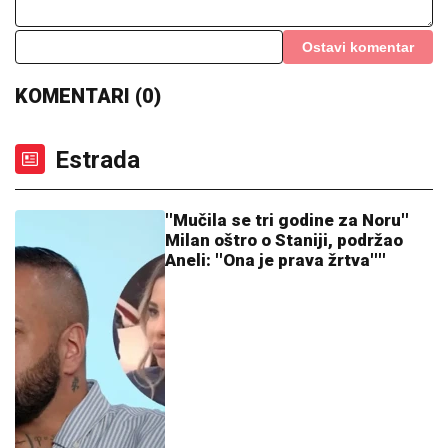
GOTOVO JE!
Miljenik "grobara" objavio kraj
"ASMIN ŠALJE LJUDE, STANIJA ĆE
DA IZGUBI VIZU"
Uroš Stanić o ulasku
u Elitu 10, pretnjama i tužbama:
"Zaradiću 200.000 evra, idem u
američku ambasadu"
SIN BRUTALNO TUKAO MAJKU DO
SMRTI!
Strašni detalji jezivog zločina
na Novom Beogradu: Nakon ubistva
pokušao da skoči sa terase!