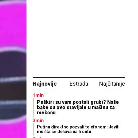
Najnovije
Estrada
Najčitanije
1min
Peškiri su vam postali grubi? Naše
bake su ovo stavljale u mašinu za
mekoću
3min
Putina direktno pozvali telefonom: Javili
mu šta se dešava na frontu