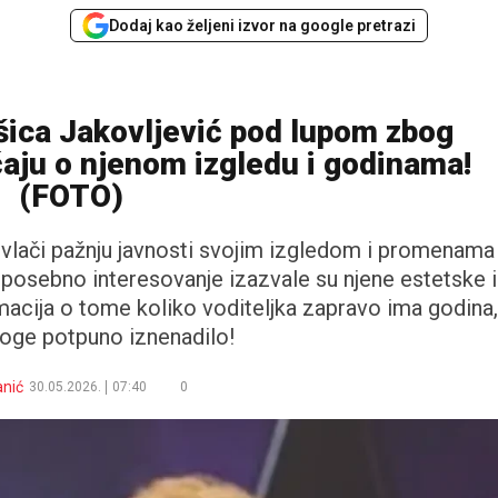
Dodaj kao željeni izvor na google pretrazi
šica Jakovljević pod lupom zbog
čaju o njenom izgledu i godinama!
(FOTO)
ivlači pažnju javnosti svojim izgledom i promenama
a posebno interesovanje izazvale su njene estetske i
rmacija o tome koliko voditeljka zapravo ima godina,
oge potpuno iznenadilo!
anić
30.05.2026.
07:40
0