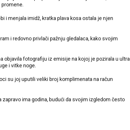
ne promene.
bi i menjala imidž, kratka plava kosa ostala je njen
rogram i redovno privlači pažnju gledalaca, kako svojim
javila fotografiju iz emisije na kojoj je pozirala u ultra
duge i vitke noge.
ioci su joj uputili veliki broj komplimenata na račun
jka zapravo ima godina, budući da svojim izgledom često