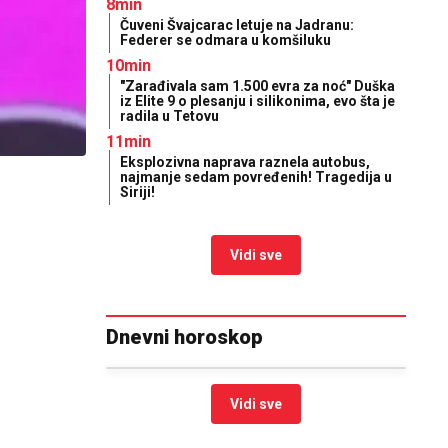
8min
Čuveni Švajcarac letuje na Jadranu:
Federer se odmara u komšiluku
10min
"Zarađivala sam 1.500 evra za noć" Duška
iz Elite 9 o plesanju i silikonima, evo šta je
radila u Tetovu
11min
Eksplozivna naprava raznela autobus,
najmanje sedam povređenih! Tragedija u
Siriji!
Vidi sve
Dnevni horoskop
Vidi sve