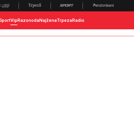
Sport
Vip
Razonoda
Najžena
Trpeza
Radio