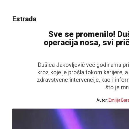
Estrada
Sve se promenilo! Du
operacija nosa, svi pri
Dušica Jakovljević već godinama pr
kroz koje je prošla tokom karijere, 
zdravstvene intervencije, kao i info
što je mn
Autor:
Emilija Bar