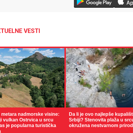
TUELNE VESTI
0 metara nadmorske visine:
Da li je ovo najlepše kupališ
 vulkan Ostrvica u srcu
Srbiji? Stenovita plaža u sr
as je popularna turistička
okružena nestvarnom priro
a