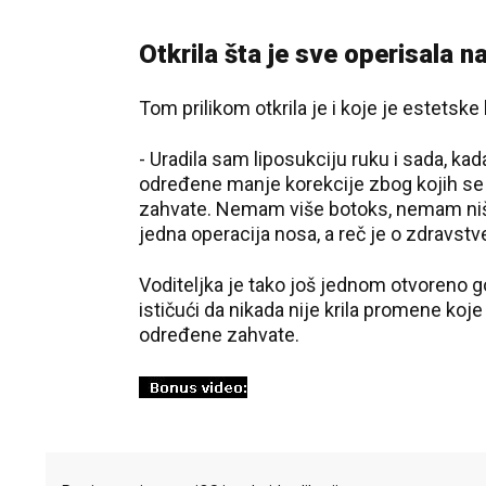
Otkrila šta je sve operisala n
Tom prilikom otkrila je i koje je estetske
- Uradila sam liposukciju ruku i sada, 
određene manje korekcije zbog kojih se 
zahvate. Nemam više botoks, nemam ništ
jedna operacija nosa, a reč je o zdravstv
Voditeljka je tako još jednom otvoreno g
ističući da nikada nije krila promene koje 
određene zahvate.