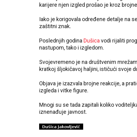
karijere njen izgled prošao je kroz broj
Iako je korigovala određene detalje na se
zaštitni znak.
Poslednjih godina
Dušica
vodi rijaliti p
nastupom, tako i izgledom.
Svojevremeno je na društvenim mrežama ob
kratkoj šljokičavoj haljini, ističući svoje 
Objava je izazvala brojne reakcije, a prat
izgleda i vitke figure.
Mnogi su se tada zapitali koliko voditel
iznenađuje javnost.