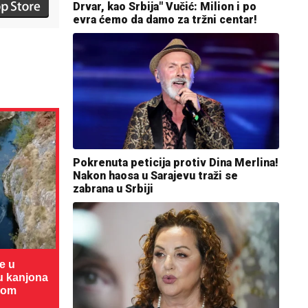
Drvar, kao Srbija" Vučić: Milion i po
evra ćemo da damo za tržni centar!
Pokrenuta peticija protiv Dina Merlina!
Nakon haosa u Sarajevu traži se
zabrana u Srbiji
te u
cu kanjona
dom