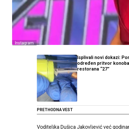
Instagram
Isplivali novi dokazi: P
određen pritvor konoba
restorana “27”
PRETHODNA VEST
Voditeljka Dušica Jakovljević već godinam