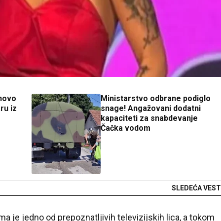
onovo
Ministarstvo odbrane podiglo
ru iz
snage! Angažovani dodatni
kapaciteti za snabdevanje
Čačka vodom
SLEDEĆA VEST
a je jedno od prepoznatljivih televizijskih lica, a tokom