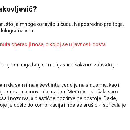
akovljević?
an, što je mnoge ostavilo u čudu. Neposredno pre toga,
o kilograma ima.
uta operaciji nosa, o kojoj se u javnosti dosta
 brojnim nagađanjima i objasni o kakvom zahvatu je
sam da sam imala šest intervencija na sinusima, kao i
33 °C
 koju moram ponovo da uradim. Međutim, slušala sam
Loznica
sa i nozdrva, a plastične nozdrve ne postoje. Dakle,
e je došlo do komplikacija i nos se srušio - ispričala je