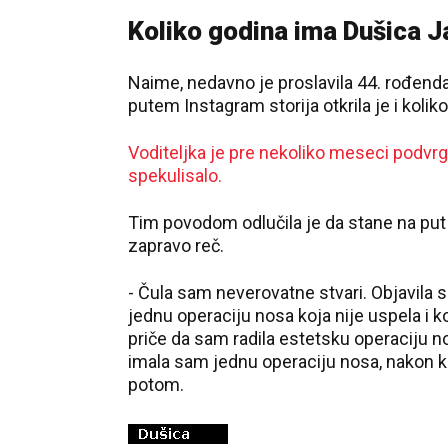
Koliko godina ima Dušica J
Naime, nedavno je proslavila 44. rođend
putem Instagram storija otkrila je i kolik
Voditeljka je pre nekoliko meseci podvrgn
spekulisalo.
Tim povodom odlučila je da stane na put
zapravo reč.
- Čula sam neverovatne stvari. Objavila 
jednu operaciju nosa koja nije uspela i
priče da sam radila estetsku operaciju no
imala sam jednu operaciju nosa, nakon koj
potom.