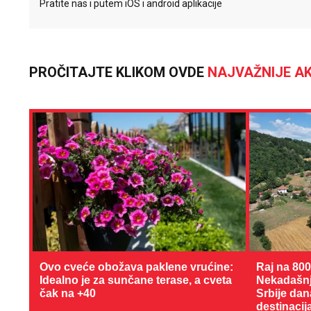
Pratite nas i putem iOS i android aplikacije
PROČITAJTE KLIKOM OVDE
NAJVAŽNIJE AK
Ovo cveće obožava paklene vrućine:
Raj na 80
Idealno je za sunčane terase, a cveta
Nekadašnji
čak na +40
Srbije dan
destinacij