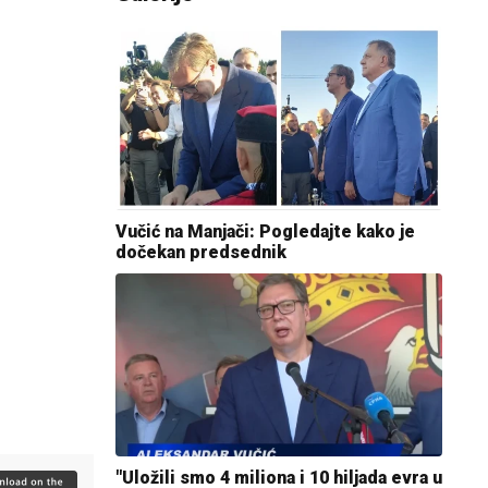
Vučić na Manjači: Pogledajte kako je
dočekan predsednik
"Uložili smo 4 miliona i 10 hiljada evra u