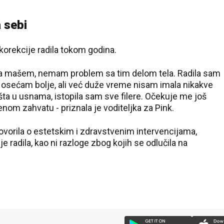
a sebi
 korekcije radila tokom godina.
kada mašem, nemam problem sa tim delom tela. Radila sam
osećam bolje, ali već duže vreme nisam imala nikakve
a u usnama, istopila sam sve filere. Očekuje me još
enom zahvatu - priznala je voditeljka za Pink.
ovorila o estetskim i zdravstvenim intervencijama,
je radila, kao ni razloge zbog kojih se odlučila na