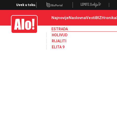
Estrada, poznati, VIP
Uvek u toku.
Najnovije
Naslovna
Vesti
BIZ
Hronika
Alo
ESTRADA
HOLIVUD
RIJALITI
ELITA 9