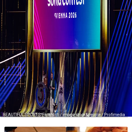
BEAUTIFUL SPORTS/Froehlich / imago stock&people / Profimedia