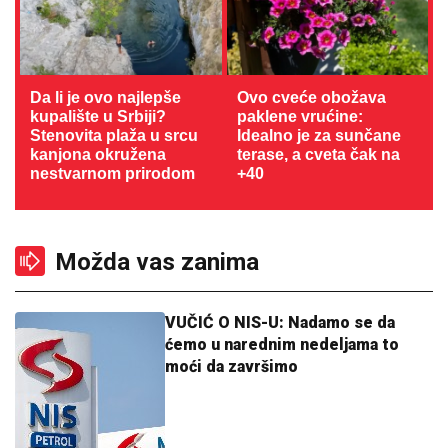
Da li je ovo najlepše
Ovo cveće obožava
kupalište u Srbiji?
paklene vrućine:
Stenovita plaža u srcu
Idealno je za sunčane
kanjona okružena
terase, a cveta čak na
nestvarnom prirodom
+40
Možda vas zanima
VUČIĆ O NIS-U: Nadamo se da
ćemo u narednim nedeljama to
moći da završimo