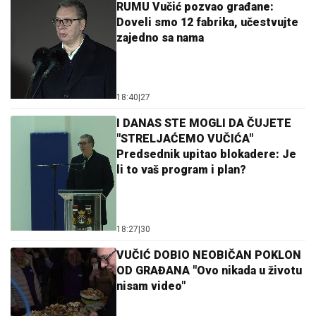
RUMU Vučić pozvao građane:
Doveli smo 12 fabrika, učestvujte
zajedno sa nama
18:40
|
27
I DANAS STE MOGLI DA ČUJETE
"STRELJAĆEMO VUČIĆA"
Predsednik upitao blokadere: Je
li to vaš program i plan?
18:27
|
30
VUČIĆ DOBIO NEOBIČAN POKLON
OD GRAĐANA "Ovo nikada u životu
nisam video"