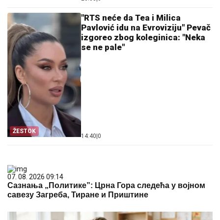
"RTS neće da Tea i Milica
Pavlović idu na Evroviziju" Pevač
izgoreo zbog koleginica: "Neka
se ne pale"
ŽESTOK
14:40
|
0
07. 08. 2026 09:14
Сазнања „Политике”: Црна Гора следећа у војном
савезу Загреба, Тиране и Приштине