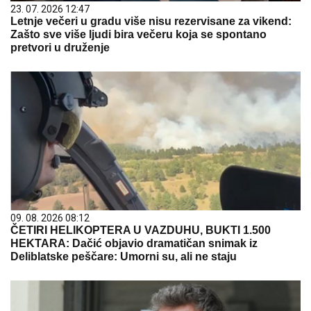
23. 07. 2026 12:47
Letnje večeri u gradu više nisu rezervisane za vikend:
Zašto sve više ljudi bira večeru koja se spontano
pretvori u druženje
09. 08. 2026 08:12
ČETIRI HELIKOPTERA U VAZDUHU, BUKTI 1.500
HEKTARA: Dačić objavio dramatičan snimak iz
Deliblatske peščare: Umorni su, ali ne staju