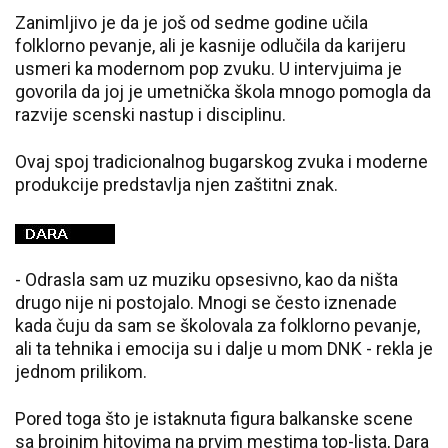
Zanimljivo je da je još od sedme godine učila
folklorno pevanje, ali je kasnije odlučila da karijeru
usmeri ka modernom pop zvuku. U intervjuima je
govorila da joj je umetnička škola mnogo pomogla da
razvije scenski nastup i disciplinu.
Ovaj spoj tradicionalnog bugarskog zvuka i moderne
produkcije predstavlja njen zaštitni znak.
- Odrasla sam uz muziku opsesivno, kao da ništa
drugo nije ni postojalo. Mnogi se često iznenade
kada čuju da sam se školovala za folklorno pevanje,
ali ta tehnika i emocija su i dalje u mom DNK - rekla je
jednom prilikom.
Pored toga što je istaknuta figura balkanske scene
sa brojnim hitovima na prvim mestima top-lista, Dara