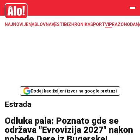
Estrada, poznati, VIP
Alo
NAJNOVIJE
NASLOVNA
VESTI
BIZ
HRONIKA
SPORT
VIP
RAZONODA
N
Dodaj kao željeni izvor na google pretrazi
Estrada
Odluka pala: Poznato gde se
održava "Evrovizija 2027" nakon
pobede Dare iz Bugarske!