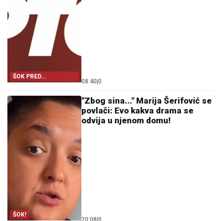
ŠOK PRED
08:40
|
0
KAMERAMA
"Zbog sina..." Marija Šerifović se
povlači: Evo kakva drama se
odvija u njenom domu!
ŠOK!
20:08
|
0