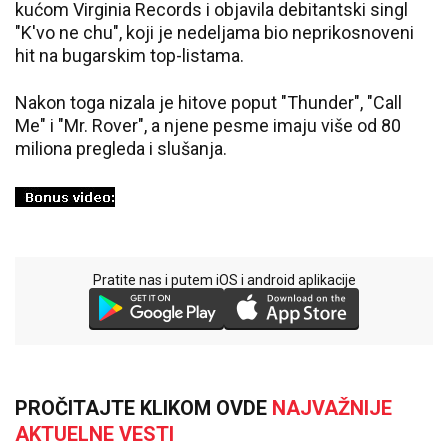
kućom Virginia Records i objavila debitantski singl
"K'vo ne chu", koji je nedeljama bio neprikosnoveni
hit na bugarskim top-listama.
Nakon toga nizala je hitove poput "Thunder", "Call
Me" i "Mr. Rover", a njene pesme imaju više od 80
miliona pregleda i slušanja.
Pratite nas i putem iOS i android aplikacije
PROČITAJTE KLIKOM OVDE
NAJVAŽNIJE
AKTUELNE VESTI