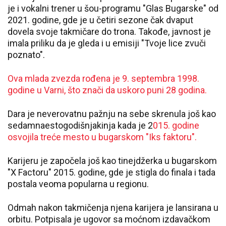
je i vokalni trener u šou-programu "Glas Bugarske" od
2021. godine, gde je u četiri sezone čak dvaput
dovela svoje takmičare do trona. Takođe, javnost je
imala priliku da je gleda i u emisiji "Tvoje lice zvuči
poznato".
Ova mlada zvezda rođena je 9. septembra 1998.
godine u Varni, što znači da uskoro puni 28 godina.
Dara je neverovatnu pažnju na sebe skrenula još kao
sedamnaestogodišnjakinja kada je 2
015. godine
osvojila treće mesto u bugarskom "Iks faktoru".
Karijeru je započela još kao tinejdžerka u bugarskom
"X Factoru" 2015. godine, gde je stigla do finala i tada
postala veoma popularna u regionu.
Odmah nakon takmičenja njena karijera je lansirana u
orbitu. Potpisala je ugovor sa moćnom izdavačkom