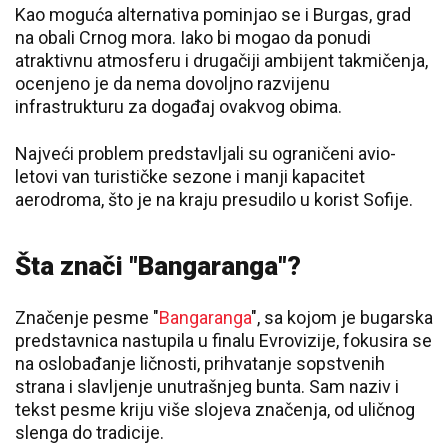
Kao moguća alternativa pominjao se i Burgas, grad
na obali Crnog mora. Iako bi mogao da ponudi
atraktivnu atmosferu i drugačiji ambijent takmičenja,
ocenjeno je da nema dovoljno razvijenu
infrastrukturu za događaj ovakvog obima.
Najveći problem predstavljali su ograničeni avio-
letovi van turističke sezone i manji kapacitet
aerodroma, što je na kraju presudilo u korist Sofije.
Šta znači "Bangaranga"?
Značenje pesme "
Bangaranga
", sa kojom je bugarska
predstavnica nastupila u finalu Evrovizije, fokusira se
na oslobađanje ličnosti, prihvatanje sopstvenih
strana i slavljenje unutrašnjeg bunta. Sam naziv i
tekst pesme kriju više slojeva značenja, od uličnog
slenga do tradicije.