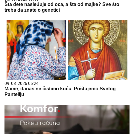
Šta dete nasleđuje od oca, a šta od majke? Sve što
treba da znate o genetici
09. 08. 2026 06:24
Mame, danas ne čistimo kuću. Poštujemo Svetog
Panteliju