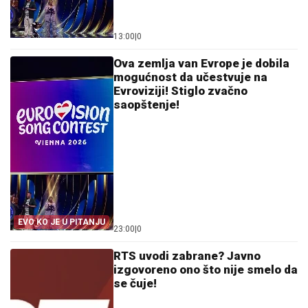
13:00
|
0
Ova zemlja van Evrope je dobila
mogućnost da učestvuje na
Evroviziji! Stiglo zvačno
saopštenje!
EVO KO JE U PITANJU
23:00
|
0
RTS uvodi zabrane? Javno
izgovoreno ono što nije smelo da
se čuje!