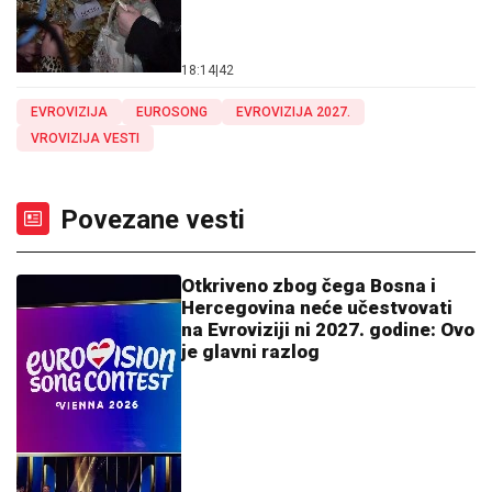
18:14
|
42
EVROVIZIJA
EUROSONG
EVROVIZIJA 2027.
VROVIZIJA VESTI
Povezane vesti
Otkriveno zbog čega Bosna i
Hercegovina neće učestvovati
na Evroviziji ni 2027. godine: Ovo
je glavni razlog