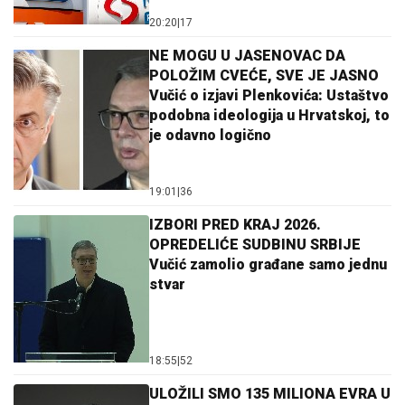
20:20
|
17
NE MOGU U JASENOVAC DA
POLOŽIM CVEĆE, SVE JE JASNO
Vučić o izjavi Plenkovića: Ustaštvo
podobna ideologija u Hrvatskoj, to
je odavno logično
19:01
|
36
IZBORI PRED KRAJ 2026.
OPREDELIĆE SUDBINU SRBIJE
Vučić zamolio građane samo jednu
stvar
18:55
|
52
ULOŽILI SMO 135 MILIONA EVRA U