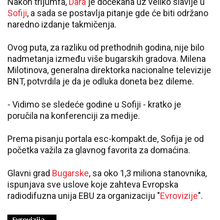
Nakon trijumfa,
Dara
je dočekana uz veliko slavlje u
Sofiji
, a sada se postavlja pitanje gde će biti održano
naredno izdanje takmičenja.
Ovog puta, za razliku od prethodnih godina, nije bilo
nadmetanja između više bugarskih gradova. Milena
Milotinova, generalna direktorka nacionalne televizije
BNT, potvrdila je da je odluka doneta bez dileme.
- Vidimo se sledeće godine u Sofiji - kratko je
poručila na konferenciji za medije.
Prema pisanju portala esc-kompakt.de, Sofija je od
početka važila za glavnog favorita za domaćina.
Glavni grad
Bugarske
, sa oko 1,3 miliona stanovnika,
ispunjava sve uslove koje zahteva Evropska
radiodifuzna unija EBU za organizaciju "
Evrovizije
".