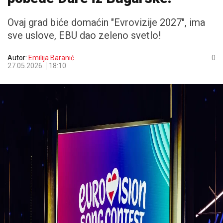
Ovaj grad biće domaćin "Evrovizije 2027", ima
sve uslove, EBU dao zeleno svetlo!
Autor:
Emilija Baranić
0
27.05.2026.
18:10