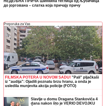
НЕДЕЉНА ПРИЧА Шинкина теглица од љубичица
до јоргована – слатка која причају причу
Preporuka za Vas
FILMSKA POTERA U NOVOM SADU!
"Pali" pljačkaši
iz "audija": Ojadili poznatu brzu hranu, a onda je
usledila munjevita akcija policije (FOTO)
Čudo od deteta srpske krvi ispisalo
istoriju u Norveškoj! Dao gol Bodeu sa
samo 15 godina