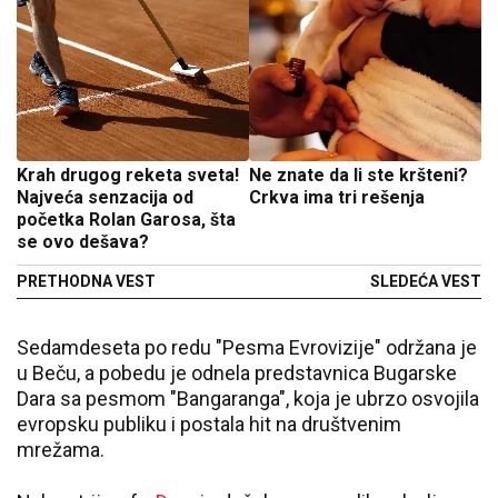
Krah drugog reketa sveta!
Ne znate da li ste kršteni?
Najveća senzacija od
Crkva ima tri rešenja
početka Rolan Garosa, šta
se ovo dešava?
PRETHODNA VEST
SLEDEĆA VEST
Sedamdeseta po redu "Pesma Evrovizije" održana je
u Beču, a pobedu je odnela predstavnica Bugarske
Dara sa pesmom "Bangaranga", koja je ubrzo osvojila
evropsku publiku i postala hit na društvenim
mrežama.