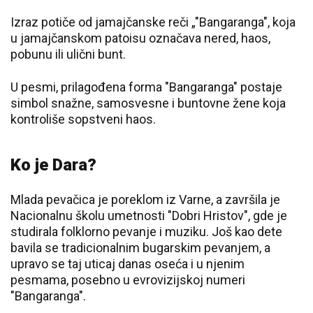
Izraz potiče od jamajčanske reči „"Bangaranga", koja
u jamajčanskom patoisu označava nered, haos,
pobunu ili ulični bunt.
U pesmi, prilagođena forma "Bangaranga" postaje
simbol snažne, samosvesne i buntovne žene koja
kontroliše sopstveni haos.
Ko je Dara?
Mlada pevačica je poreklom iz Varne, a završila je
Nacionalnu školu umetnosti "Dobri Hristov", gde je
studirala folklorno pevanje i muziku. Još kao dete
bavila se tradicionalnim bugarskim pevanjem, a
upravo se taj uticaj danas oseća i u njenim
pesmama, posebno u evrovizijskoj numeri
"Bangaranga".