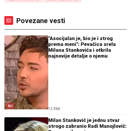
Povezane vesti
"Asocijalan je, bio je i strog
prema meni": Pevačica srela
Milana Stankovića i otkrila
najnovije detalje o njemu
AU
12:39
|
0
Milan Stanković je jednu stvar
strogo zabranio Radi Manojlović: