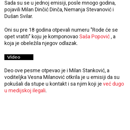
Sada su se u jednoj emisiji, posle mnogo godina,
pojavili Milan Dinčić Dinča, Nemanja Stevanović i
Dušan Svilar.
Oni su pre 18 godina otpevali numeru "Rode će se
opet vratiti" koju je komponovao
Saša Popović
, a
koja je obeležila njegov odlazak.
Deo ove pesme otpevao je i Milan Stanković, a
voditeljka Vesna Milanović otkrila je u emisiji da su
pokušali da stupe u kontakt i sa njim koji je
već dugo
u medijskoj ilegali
.