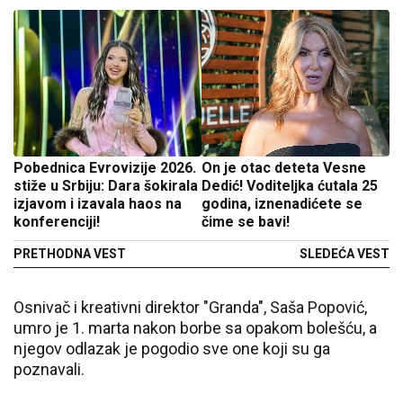
Pobednica Evrovizije 2026.
On je otac deteta Vesne
stiže u Srbiju: Dara šokirala
Dedić! Voditeljka ćutala 25
izjavom i izavala haos na
godina, iznenadićete se
konferenciji!
čime se bavi!
PRETHODNA VEST
SLEDEĆA VEST
Osnivač i kreativni direktor "Granda", Saša Popović,
umro je 1. marta nakon borbe sa opakom bolešću, a
njegov odlazak je pogodio sve one koji su ga
poznavali.