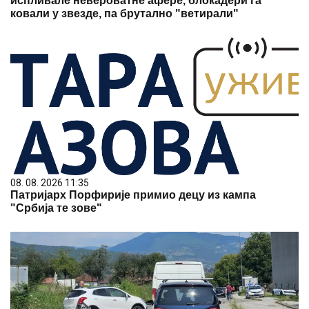
испливале невероватне афере, блокадери га
ковали у звезде, па брутално "ветирали"
08. 08. 2026 11:35
Патријарх Порфирије примио децу из кампа
"Србија те зове"