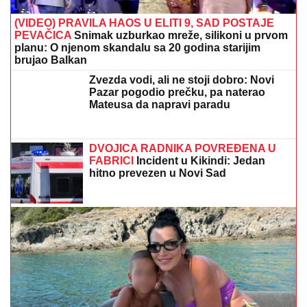
(VIDEO) PRAVILA HAOS U ELITI 9, SAD POSTAJE
PEVAČICA
Snimak uzburkao mreže, silikoni u prvom
planu: O njenom skandalu sa 20 godina starijim
brujao Balkan
Zvezda vodi, ali ne stoji dobro: Novi
Pazar pogodio prečku, pa naterao
Mateusa da napravi paradu
DVOJICA RADNIKA POVREĐENA U
FABRICI
Incident u Kikindi: Jedan
hitno prevezen u Novi Sad