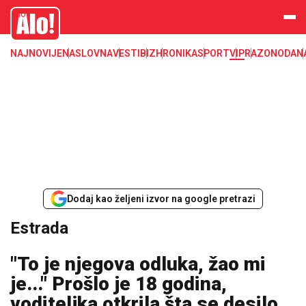
Estrada, poznati, VIP
Alo
NAJNOVIJE
NASLOVNA
VESTI
BIZ
HRONIKA
SPORT
VIP
RAZONODA
N
Dodaj kao željeni izvor na google pretrazi
Estrada
"To je njegova odluka, žao mi
je..." Prošlo je 18 godina,
voditeljka otkrila šta se desilo