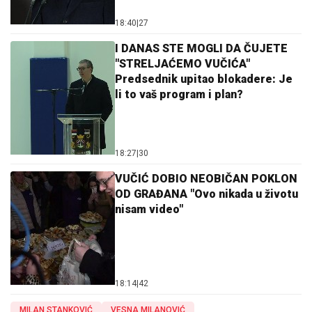
18:40
|
27
I DANAS STE MOGLI DA ČUJETE
"STRELJAĆEMO VUČIĆA"
Predsednik upitao blokadere: Je
li to vaš program i plan?
18:27
|
30
VUČIĆ DOBIO NEOBIČAN POKLON
OD GRAĐANA "Ovo nikada u životu
nisam video"
18:14
|
42
MILAN STANKOVIĆ
VESNA MILANOVIĆ