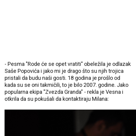
- Pesma "Rode će se opet vratiti" obeležila je odlazak
Saše Popovića i jako mi je drago što su njih trojica
pristali da budu naši gosti. 18 godina je prošlo od
kada su se oni takmičili, to je bilo 2007. godine. Jako
popularna ekipa "Zvezda Granda" - rekla je Vesna i
otkrila da su pokušali da kontaktiraju Milana: