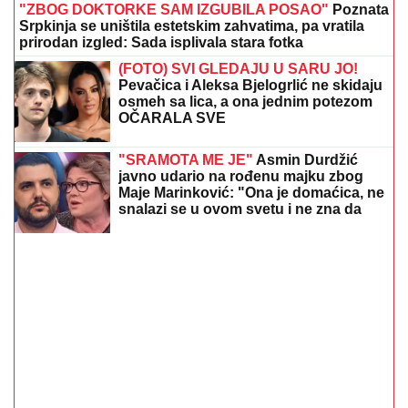
"ZBOG DOKTORKE SAM IZGUBILA POSAO"
Poznata
Srpkinja se uništila estetskim zahvatima, pa vratila
prirodan izgled: Sada isplivala stara fotka
(FOTO) SVI GLEDAJU U SARU JO!
Pevačica i Aleksa Bjelogrlić ne skidaju
osmeh sa lica, a ona jednim potezom
OČARALA SVE
"SRAMOTA ME JE"
Asmin Durdžić
javno udario na rođenu majku zbog
Maje Marinković: "Ona je domaćica, ne
snalazi se u ovom svetu i ne zna da
prestane"