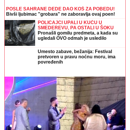
POSLE SAHRANE DEDE DAO KOŠ ZA POBEDU!
Bivši ljubimac "grobara" ne zaboravlja ovaj poen!
POLICAJCI UPALI U KUĆU U
SMEDEREVU, PA OSTALI U ŠOKU
Pronašli gomilu predmeta, a kada su
ugledali OVO odmah je usledilo
hapšenje
Umesto zabave, bežanija: Festival
pretvoren u pravu noćnu moru, ima
povređenih