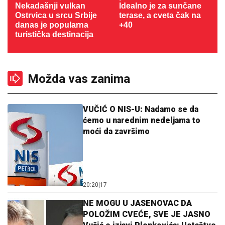
Nekadašnji vulkan
Idealno je za sunčane
Ostrvica u srcu Srbije
terase, a cveta čak na
danas je popularna
+40
turistička destinacija
Možda vas zanima
VUČIĆ O NIS-U: Nadamo se da
ćemo u narednim nedeljama to
moći da završimo
20:20
|
17
NE MOGU U JASENOVAC DA
POLOŽIM CVEĆE, SVE JE JASNO