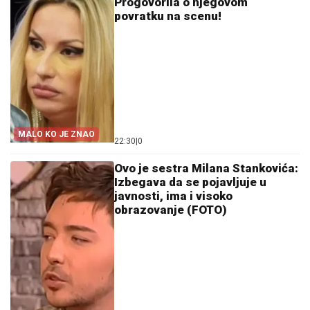
Progovorila o njegovom
povratku na scenu!
MALO KO JE ZNAO
22:30
|
0
Ovo je sestra Milana Stankovića:
Izbegava da se pojavljuje u
javnosti, ima i visoko
obrazovanje (FOTO)