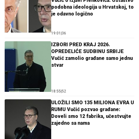
Vučić o izjavi Plenkovića: Ustaštvo
podobna ideologija u Hrvatskoj, to
je odavno logično
19:01
|
36
IZBORI PRED KRAJ 2026.
OPREDELIĆE SUDBINU SRBIJE
Vučić zamolio građane samo jednu
stvar
18:55
|
52
ULOŽILI SMO 135 MILIONA EVRA U
RUMU Vučić pozvao građane:
Doveli smo 12 fabrika, učestvujte
zajedno sa nama