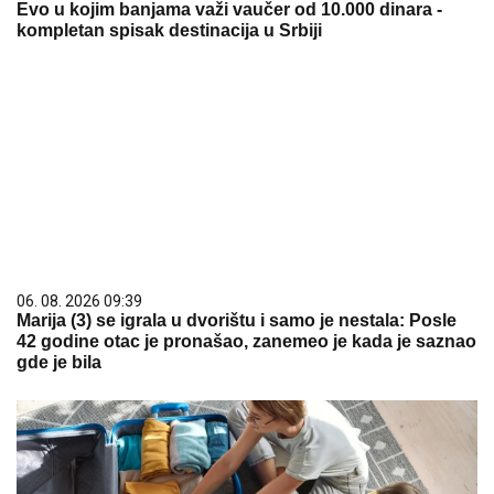
Evo u kojim banjama važi vaučer od 10.000 dinara -
kompletan spisak destinacija u Srbiji
06. 08. 2026 09:39
Marija (3) se igrala u dvorištu i samo je nestala: Posle
42 godine otac je pronašao, zanemeo je kada je saznao
gde je bila