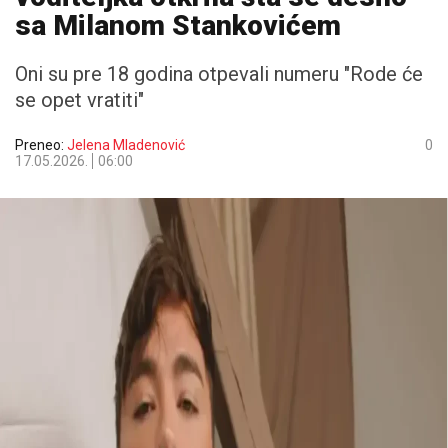
sa Milanom Stankovićem
Oni su pre 18 godina otpevali numeru "Rode će
se opet vratiti"
Preneo:
Jelena Mladenović
0
17.05.2026.
06:00