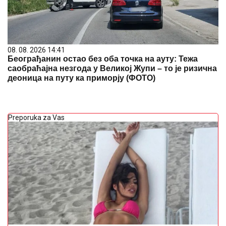
08. 08. 2026 14:41
Београђанин остао без оба точка на ауту: Тежа
саобраћајна незгода у Великој Жупи – то је ризична
деоница на путу ка приморју (ФОТО)
Preporuka za Vas