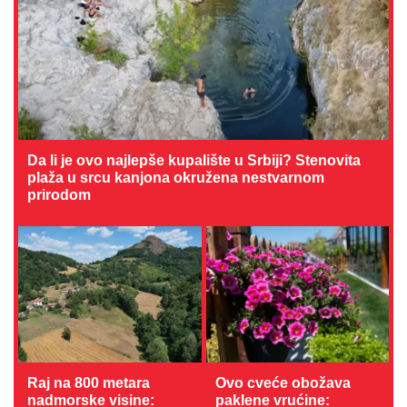
Da li je ovo najlepše kupalište u Srbiji? Stenovita
plaža u srcu kanjona okružena nestvarnom
prirodom
Raj na 800 metara
Ovo cveće obožava
nadmorske visine:
paklene vrućine: