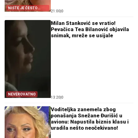
NISTE JE ČESTO
21:00
|
0
VIĐALI
Milan Stanković se vratio!
Pevačica Tea Bilanović objavila
snimak, mreže se usijale
NEVEROVATNO
13:20
|
0
Voditeljka zanemela zbog
ponašanja Snežane Đurišić u
avionu: Napustila biznis klasu i
uradila nešto neočekivano!