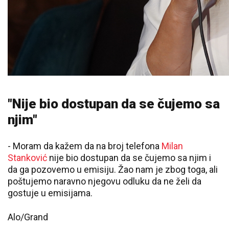
"Nije bio dostupan da se čujemo sa
njim"
- Moram da kažem da na broj telefona
Milan
Stanković
nije bio dostupan da se čujemo sa njim i
da ga pozovemo u emisiju. Žao nam je zbog toga, ali
poštujemo naravno njegovu odluku da ne želi da
gostuje u emisijama.
Alo/Grand