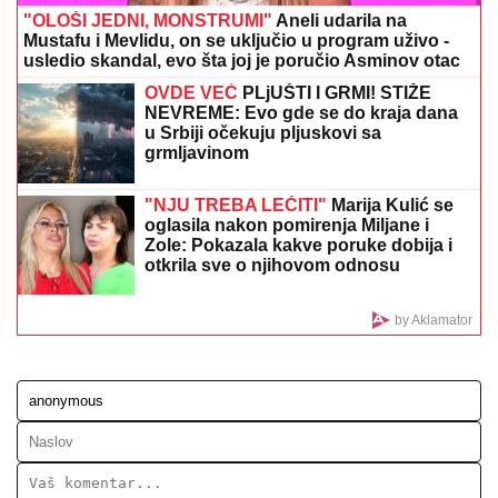
DOJAVA O BOMBI NA AUTOBUSKOJ STANICI
Drama
u Prištini: Sve vrvi od policije
OVAJ FAKULTET JE ZAVRŠILA SARA
JO
Sada uživa na putovanjima sa
Aleksejem Bjelogrlićem, a nekada se
školovala i u Italiji - OVO joj je bio
problem
(VIDEO) SPECIJALCI GA JURE PO
DVORIŠTU I IMANJU! U
Valjevu
uhapšen begunac za kojim je bila
raspisana potraga: Objavljen
dramatičan snimak akcije