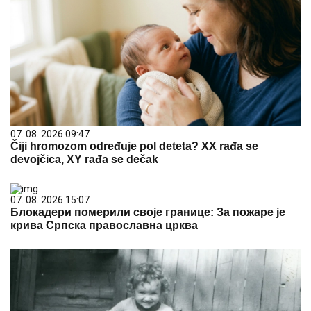
07. 08. 2026 09:47
Čiji hromozom određuje pol deteta? XX rađa se
devojčica, XY rađa se dečak
07. 08. 2026 15:07
Блокадери померили своје границе: За пожаре је
крива Српска православна црква