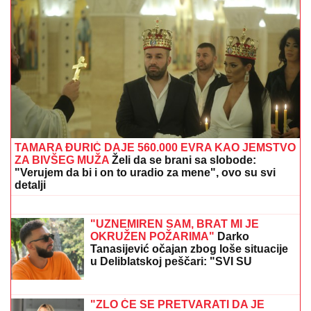
Najvažnije sa transfer pijace: Siti odbio ponudu,
Arsenal sprema bombu, Real završio posao?
MINA VRBAŠKI POKAZALA
VERENIČKI PRSTEN
Progovorila o
svadbi sa Viktorom i Eliti 10: "Tražimo
stan, njegovi su me prihvatili" (Video)
PREMIJERLIGAŠKA BOMBA!
Siti
našao zamenu za Rodrija i to u
redovima velikog rivala!