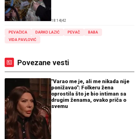
18:14
|
42
PEVAČICA
DARKO LAZIĆ
PEVAČ
BABA
VIDA PAVLOVIĆ
Povezane vesti
"Varao me je, ali me nikada nije
ponižavao": Folkeru žena
oprostila što je bio intiman sa
drugim ženama, ovako priča o
svemu