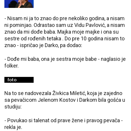
- Nisam ni ja to znao do pre nekoliko godina, a nisam
ni pominjao. Odrastao sam uz Vidu Pavlović, a nisam
znao da mi dođe baba. Majka moje majke i ona su
sestre od rođenih tetaka . Do pre 10 godina nisam to
znao - ispričao je Darko, pa dodao:
- Dođe mi baba, ona je sestra moje babe - naglasio je
folker.
Na to se nadovezala Živkica Miletić, koja je zajedno
sa pevačicom Jelenom Kostov i Darkom bila gošća u
studiju:
- Povukao si talenat od prave žene i pravog pevača -
rekla je.