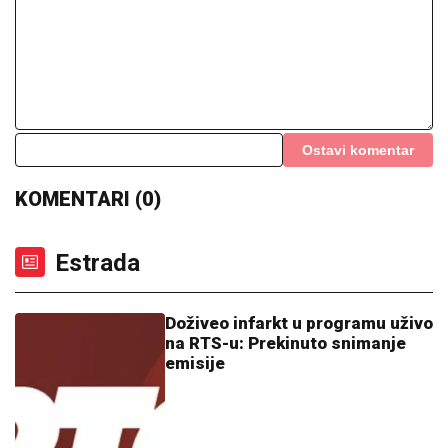
SPECIJALCI SA GAS MASKAMA ULETELI U KUĆU U
SMEDEREVU
Ovako su otkrili čak pola tona
marihuane u ilegalnoj laboratoriji: Uhapšeno 6 osoba
(FOTO, VIDEO)
EVO KOLIKO GODIŠNJE ZARAĐUJE
DRAGAN STANKOVIĆ
Milioni su u
pitanju, a Jovana Jeremić tvrdi: "U
dugovima je"
GLUMICA SA GASTOZOM I ANĐELOM
NA MALDIVIMA!
Evo o kome je reč:
Trčkaraju po pesku, golišava tela u