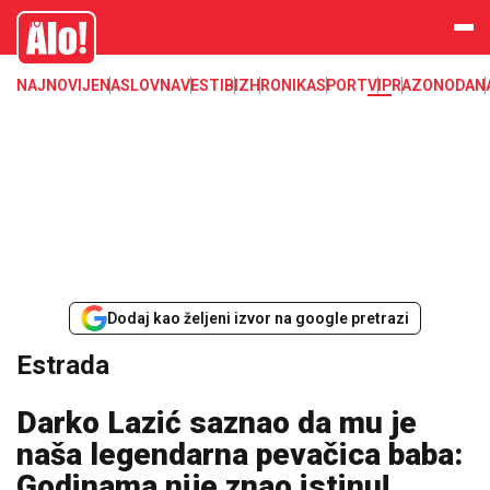
Estrada, poznati, VIP
Alo
NAJNOVIJE
NASLOVNA
VESTI
BIZ
HRONIKA
SPORT
VIP
RAZONODA
N
Dodaj kao željeni izvor na google pretrazi
Estrada
Darko Lazić saznao da mu je
naša legendarna pevačica baba:
Godinama nije znao istinu!