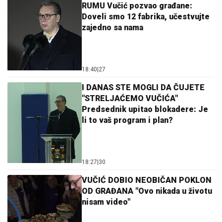
RUMU Vučić pozvao građane:
Doveli smo 12 fabrika, učestvujte
zajedno sa nama
18:40
|
27
I DANAS STE MOGLI DA ČUJETE
"STRELJAĆEMO VUČIĆA"
Predsednik upitao blokadere: Je
li to vaš program i plan?
18:27
|
30
VUČIĆ DOBIO NEOBIČAN POKLON
OD GRAĐANA "Ovo nikada u životu
nisam video"