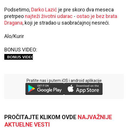
Podsetimo,
Darko Lazić
je pre skoro dva meseca
pretrpeo
najteži životni udarac
-
ostao je bez brata
Dragana
, koji je stradao u saobraćajnoj nesreći.
Alo/Kurir
BONUS VIDEO:
Pratite nas i putem iOS i android aplikacije
PROČITAJTE KLIKOM OVDE
NAJVAŽNIJE
AKTUELNE VESTI