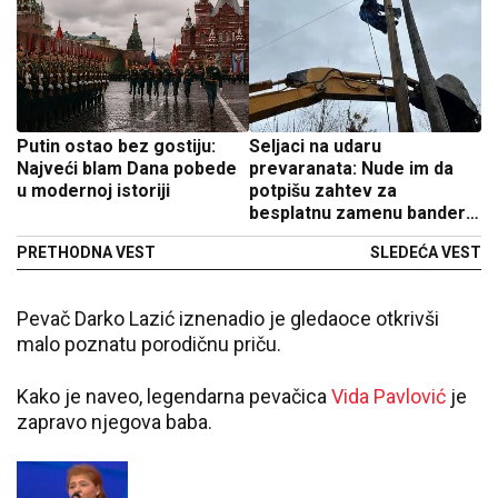
Putin ostao bez gostiju:
Seljaci na udaru
Najveći blam Dana pobede
prevaranata: Nude im da
u modernoj istoriji
potpišu zahtev za
besplatnu zamenu bandera
- ustvari potpisuju
PRETHODNA VEST
SLEDEĆA VEST
ponomoćje za advokate
Pevač Darko Lazić iznenadio je gledaoce otkrivši
malo poznatu porodičnu priču.
Kako je naveo, legendarna pevačica
Vida Pavlović
je
zapravo njegova baba.