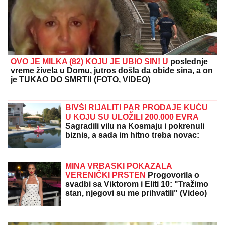
OVO JE MILKA (82) KOJU JE UBIO SIN! U
poslednje
vreme živela u Domu, jutros došla da obiđe sina, a on
je TUKAO DO SMRTI! (FOTO, VIDEO)
"ČULI SMO ZAPOMAGANJE, A ONDA
SU NAŠLI TELO"
Komšije otkrile
detalje ubistva Milke (82) na Novom
Beogradu: "Sina su izbegavali..."
BIVŠI RIJALITI PAR PRODAJE KUĆU
U KOJU SU ULOŽILI 200.000 EVRA
Sagradili vilu na Kosmaju i pokrenuli
biznis, a sada im hitno treba novac:
"To je razlog prodaje"