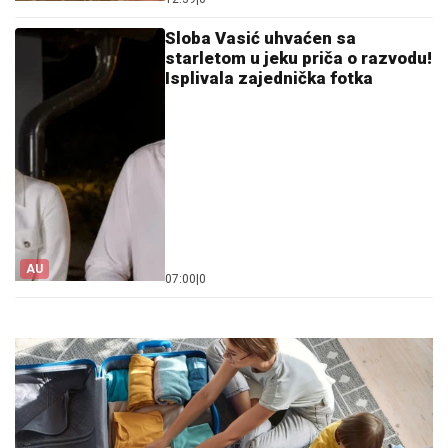
Sloba Vasić uhvaćen sa
starletom u jeku priča o razvodu!
Isplivala zajednička fotka
AU
07:00
|
0