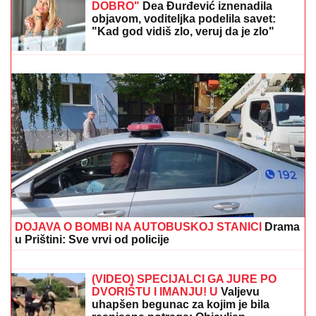
TAMARA ĐURIĆ DAJE 560.000 EVRA KAO JEMSTVO
ZA BIVŠEG MUŽA
Želi da se brani sa slobode:
"Verujem da bi i on to uradio za mene", ovo su svi
detalji
NOVAK ĐOKOVIĆ ČEKAO U REDU
DA KUPI SLADOLED
Prodavačica iz
Crne Gore otkrila nepoznat detalj o
našem teniseru, evo kako se ponaša
na letovanju
"UZNEMIREN SAM, BRAT MI JE
OKRUŽEN POŽARIMA"
Darko
Tanasijević očajan zbog loše situacije
u Deliblatskoj peščari: "SVI SU
EVAKUISANI", otkrio koje informacije
ima