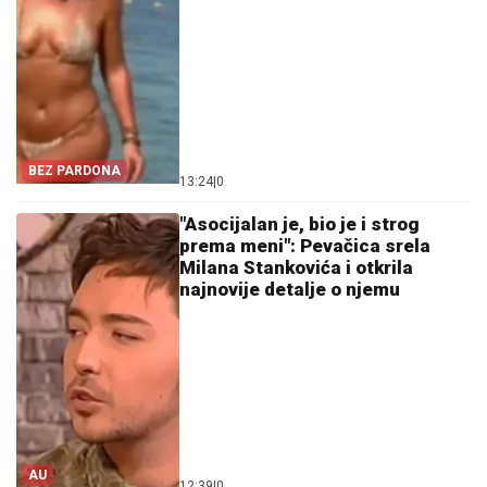
BEZ PARDONA
13:24
|
0
"Asocijalan je, bio je i strog
prema meni": Pevačica srela
Milana Stankovića i otkrila
najnovije detalje o njemu
AU
12:39
|
0