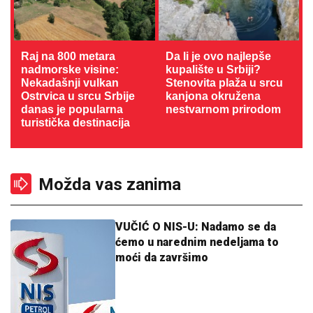
Raj na 800 metara
Da li je ovo najlepše
nadmorske visine:
kupalište u Srbiji?
Nekadašnji vulkan
Stenovita plaža u srcu
Ostrvica u srcu Srbije
kanjona okružena
danas je popularna
nestvarnom prirodom
turistička destinacija
Možda vas zanima
VUČIĆ O NIS-U: Nadamo se da
ćemo u narednim nedeljama to
moći da završimo