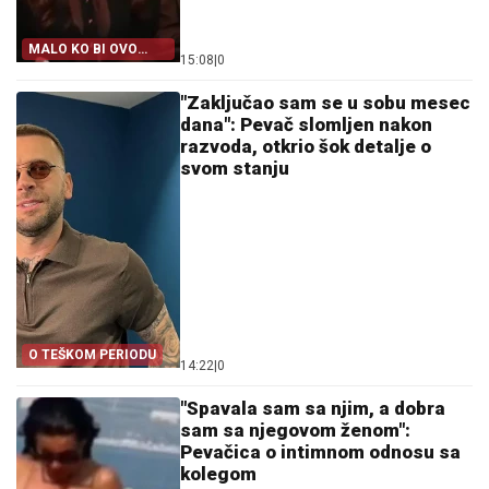
MALO KO BI OVO
15:08
|
0
PRIZNAO
"Zaključao sam se u sobu mesec
dana": Pevač slomljen nakon
razvoda, otkrio šok detalje o
svom stanju
O TEŠKOM PERIODU
14:22
|
0
"Spavala sam sa njim, a dobra
sam sa njegovom ženom":
Pevačica o intimnom odnosu sa
kolegom