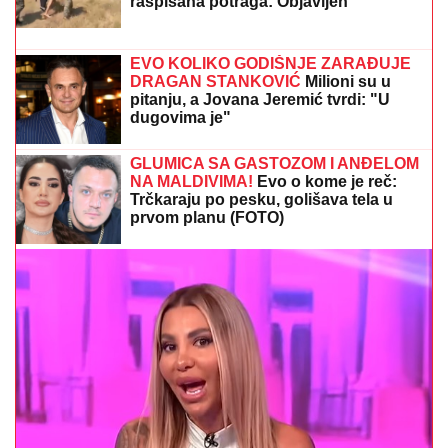
NAŠA PEVAČICA SE SRELA SA MILANOM
STANKOVIĆEM
Otkrila detalje o pevaču koje javnost
ne zna, pomenula i njegov POVRATAK o kom svi
pričaju (VIDEO)
"ZLO ĆE SE PRETVARATI DA JE
DOBRO"
Dea Đurđević iznenadila
objavom, voditeljka podelila savet:
"Kad god vidiš zlo, veruj da je zlo"
SANJA GRUJIĆ JE DRUGA OSOBA!
Pokazala šta radi posle raskida sa
Markom: Odavde NE IZLAZI, promene
na njoj bodu oči (FOTO)