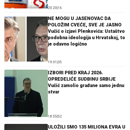
20:20
|
16
NE MOGU U JASENOVAC DA
POLOŽIM CVEĆE, SVE JE JASNO
Vučić o izjavi Plenkovića: Ustaštvo
podobna ideologija u Hrvatskoj, to
je odavno logično
19:01
|
35
IZBORI PRED KRAJ 2026.
OPREDELIĆE SUDBINU SRBIJE
Vučić zamolio građane samo jednu
stvar
18:55
|
52
ULOŽILI SMO 135 MILIONA EVRA U