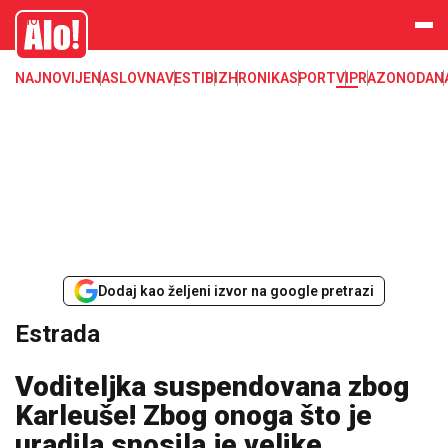
Estrada, poznati, VIP
Alo
NAJNOVIJE
NASLOVNA
VESTI
BIZ
HRONIKA
SPORT
VIP
RAZONODA
N
Dodaj kao željeni izvor na google pretrazi
Estrada
Voditeljka suspendovana zbog
Karleuše! Zbog onoga što je
uradila snosila je velike