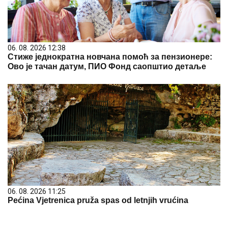
06. 08. 2026 12:38
Стиже једнократна новчана помоћ за пензионере:
Ово је тачан датум, ПИО Фонд саопштио детаље
06. 08. 2026 11:25
Pećina Vjetrenica pruža spas od letnjih vrućina