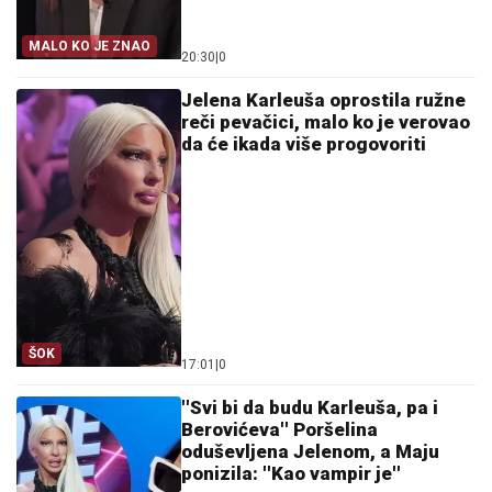
MALO KO JE ZNAO
20:30
|
0
Jelena Karleuša oprostila ružne
reči pevačici, malo ko je verovao
da će ikada više progovoriti
ŠOK
17:01
|
0
''Svi bi da budu Karleuša, pa i
Berovićeva'' Poršelina
oduševljena Jelenom, a Maju
ponizila: ''Kao vampir je''