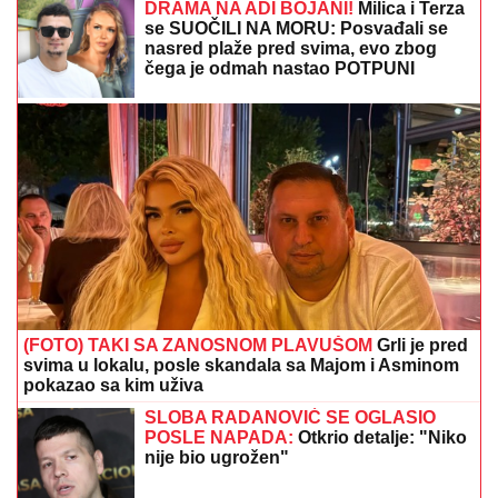
DRAMA NA ADI BOJANI!
Milica i Terza
se SUOČILI NA MORU: Posvađali se
nasred plaže pred svima, evo zbog
čega je odmah nastao POTPUNI
HAOS
(FOTO) TAKI SA ZANOSNOM PLAVUŠOM
Grli je pred
svima u lokalu, posle skandala sa Majom i Asminom
pokazao sa kim uživa
SLOBA RADANOVIĆ SE OGLASIO
POSLE NAPADA:
Otkrio detalje: "Niko
nije bio ugrožen"