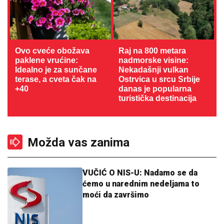
Ovo cveće obožava
Raj na 800 metara
paklene vrućine:
nadmorske visine:
Idealno je za sunčane
Nekadašnji vulkan
terase, a cveta čak na
Ostrvica u srcu Srbije
+40
danas je popularna
turistička destinacija
Možda vas zanima
VUČIĆ O NIS-U: Nadamo se da
ćemo u narednim nedeljama to
moći da završimo