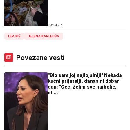
18:14
|
42
LEA KIŠ
JELENA KARLEUŠA
Povezane vesti
"Bio sam joj najlojalniji" Nekada
kućni prijatelji, danas ni dobar
dan: "Ceci želim sve najbolje,
ali..."