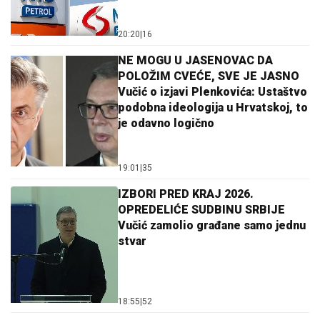
20:20
|
16
NE MOGU U JASENOVAC DA
POLOŽIM CVEĆE, SVE JE JASNO
Vučić o izjavi Plenkovića: Ustaštvo
podobna ideologija u Hrvatskoj, to
je odavno logično
19:01
|
35
IZBORI PRED KRAJ 2026.
OPREDELIĆE SUDBINU SRBIJE
Vučić zamolio građane samo jednu
stvar
18:55
|
52