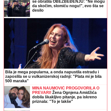
se obratila OBEZBEĐENJU: "Ne mogu
da skočim, slomiću nogu!", evo šta se
desilo
Bila je mega popularna, a onda napustila estradu i
zaposlila se u vulkanizerskoj radnji: "Plata mi je bila
500 maraka"
MINA NAUMOVIĆ PROGOVORILA O
PREVARI!
Žena Ognjena Amidžića
dobila škakljivo pitanje, pa iskreno
priznala: "To je lakše"