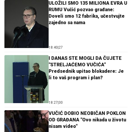
ULOŽILI SMO 135 MILIONA EVRA U
RUMU Vučić pozvao građane:
Doveli smo 12 fabrika, učestvujte
zajedno sa nama
18:40
|
27
I DANAS STE MOGLI DA ČUJETE
"STRELJAĆEMO VUČIĆA"
Predsednik upitao blokadere: Je
li to vaš program i plan?
18:27
|
30
VUČIĆ DOBIO NEOBIČAN POKLON
OD GRAĐANA "Ovo nikada u životu
nisam video"