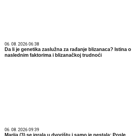
06. 08. 2026 06:38
Da li je genetika zaslužna za rađanje blizanaca? Istina o
naslednim faktorima i blizanačkoj trudnoći
06. 08. 2026 09:39
Marija (3) se igrala u dvorištu i samo je nestala: Posle