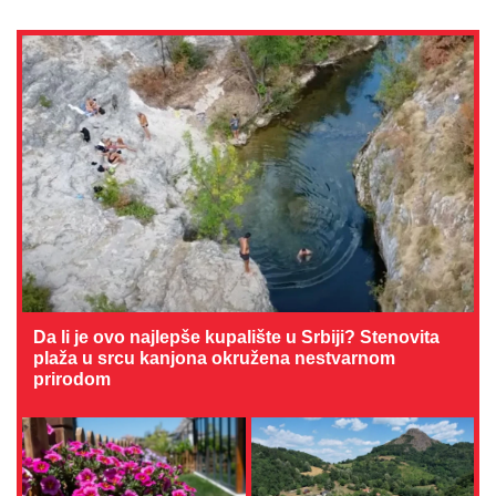
Da li je ovo najlepše kupalište u Srbiji? Stenovita
plaža u srcu kanjona okružena nestvarnom
prirodom