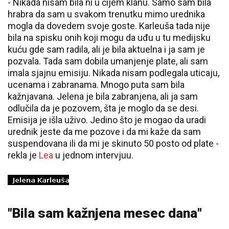
- Nikada nisam bila ni u čijem klanu. Samo sam bila
hrabra da sam u svakom trenutku mimo urednika
mogla da dovedem svoje goste. Karleuša tada nije
bila na spisku onih koji mogu da uđu u tu medijsku
kuću gde sam radila, ali je bila aktuelna i ja sam je
pozvala. Tada sam dobila umanjenje plate, ali sam
imala sjajnu emisiju. Nikada nisam podlegala uticaju,
ucenama i zabranama. Mnogo puta sam bila
kažnjavana. Jelena je bila zabranjena, ali ja sam
odlučila da je pozovem, šta je moglo da se desi.
Emisija je išla uživo. Jedino što je mogao da uradi
urednik jeste da me pozove i da mi kaže da sam
suspendovana ili da mi je skinuto 50 posto od plate -
rekla je
Lea
u jednom intervjuu.
"Bila sam kažnjena mesec dana"