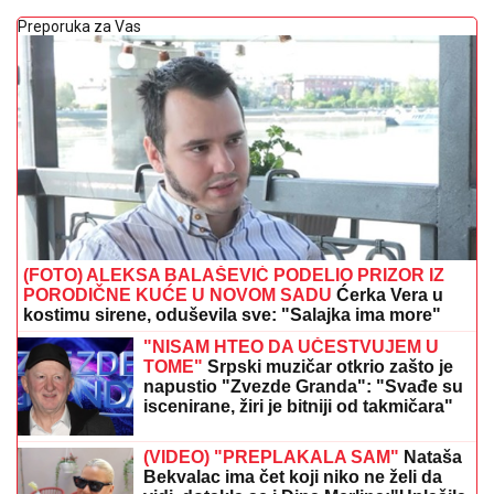
Preporuka za Vas
(FOTO) ALEKSA BALAŠEVIĆ PODELIO PRIZOR IZ
PORODIČNE KUĆE U NOVOM SADU
Ćerka Vera u
kostimu sirene, oduševila sve: "Salajka ima more"
"NISAM HTEO DA UČESTVUJEM U
TOME"
Srpski muzičar otkrio zašto je
napustio "Zvezde Granda": "Svađe su
iscenirane, žiri je bitniji od takmičara"
(VIDEO) "PREPLAKALA SAM"
Nataša
Bekvalac ima čet koji niko ne želi da