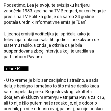
Podsetimo, Lea je svoju televizijsku karijeru
započela 1983. godine na TV Beograd, nakon čega je
prešla na TV Politika gde je sa samo 24 godine
postala urednik informativne emisije "Dan".
U jednoj emisiji voditeljka je ispričala kako je
televizija funkcionisala tih godina i po kakvom se
sistemu radilo, a onda je otkrila da je bila
suspendovana zbog intervjua koji je uradila sa
partijarhom Pavlom.
- U to vreme je bilo senzacijalno i strašno, a sada
deluje benigno i smešno to što mi se desilo kada
sam uspela da preko Bogoslovskog fakulteta
dobijem ekskluzivni intervju Patrijarha Pavla za RTS,
ali to nije išlo putem naše redakcije, nije odobrio
urednik, pa nije odobrio ovaj, pa onaj, pa nije poslao