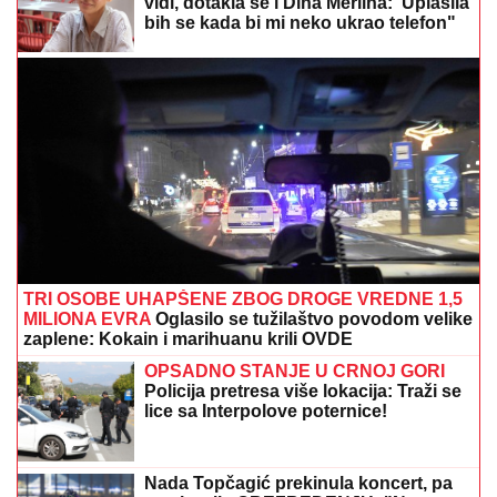
vidi, dotakla se i Dina Merlina:"Uplašila
bih se kada bi mi neko ukrao telefon"
TRI OSOBE UHAPŠENE ZBOG DROGE VREDNE 1,5
MILIONA EVRA
Oglasilo se tužilaštvo povodom velike
zaplene: Kokain i marihuanu krili OVDE
OPSADNO STANJE U CRNOJ GORI
Policija pretresa više lokacija: Traži se
lice sa Interpolove poternice!
Nada Topčagić prekinula koncert, pa