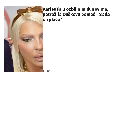
Karleuša u ozbiljnim dugovima,
potražila Duškovu pomoć: "Sada
on plaća"
13:00
|
0