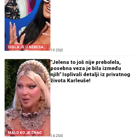
DIGLA JE U NEBESA
19:20
|
0
KOMPLIMENTIMA!
"Jelena to još nije prebolela,
posebna veza je bila između
njih" Isplivali detalji iz privatnog
života Karleuše!
MALO KO JE ZNAO
14:25
|
0