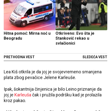
Hitna pomoć: Mirna noć u
Otkriveno: Evo šta je
Beogradu
Stanković rekao u
svlačionici
PRETHODNA VEST
SLEDEĆA VEST
Lea Kiš otkrila je da joj je svojevremeno smanjena
plata zbog pevačice Jelene Karleuše.
Ipak, šokantnija činjenica je bilo Leino priznanje da
joj je
Karleuša
čak i pružila podršku kad je prolazila
kroz pakao.