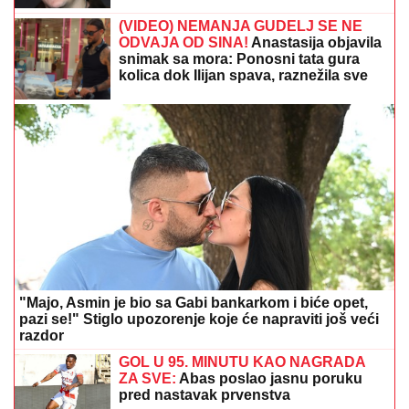
(VIDEO) NEMANJA GUDELJ SE NE
ODVAJA OD SINA!
Anastasija objavila
snimak sa mora: Ponosni tata gura
kolica dok Ilijan spava, raznežila sve
"Majo, Asmin je bio sa Gabi bankarkom i biće opet,
pazi se!" Stiglo upozorenje koje će napraviti još veći
razdor
GOL U 95. MINUTU KAO NAGRADA
ZA SVE:
Abas poslao jasnu poruku
pred nastavak prvenstva