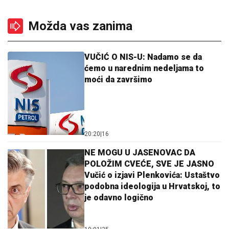
Možda vas zanima
VUČIĆ O NIS-U: Nadamo se da
ćemo u narednim nedeljama to
moći da završimo
20:20
|
16
NE MOGU U JASENOVAC DA
POLOŽIM CVEĆE, SVE JE JASNO
Vučić o izjavi Plenkovića: Ustaštvo
podobna ideologija u Hrvatskoj, to
je odavno logično