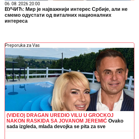
06. 08. 2026 20:00
ВУЧИЋ: Мир је најважнији интерес Србије, али не
смемо одустати од виталних националних
интереса
Preporuka za Vas
(VIDEO) DRAGAN UREDIO VILU U GROCKOJ
NAKON RASKIDA SA JOVANOM JEREMIĆ
Ovako
sada izgleda, mlađa devojka se pita za sve
LUKASOVA NAJMLAĐA ĆERKA