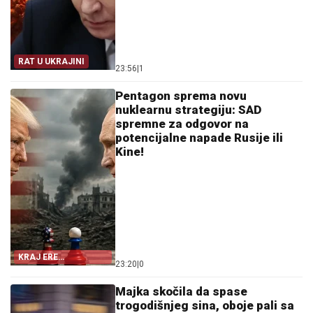
RAT U UKRAJINI
23:56
|
1
Pentagon sprema novu
nuklearnu strategiju: SAD
spremne za odgovor na
potencijalne napade Rusije ili
Kine!
KRAJ ERE
23:20
|
0
STRATEŠKIH
RAKETA?
Majka skočila da spase
trogodišnjeg sina, oboje pali sa