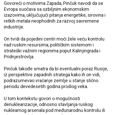
Govoreći o motivima Zapada, Pinčuk navodi da se
Evropa suočava sa ozbiljnim ekonomskim
izazovima, uključujući pitanja energetike, sirovina i
retkih metala neophodnih za razvoj savremene
industrije.
On tvrdi da pojedini centri moći žele veću kontrolu
nad ruskim resursima, političkim sistemom i
strateški važnim regionima poput Kalinjingrada i
Pridnjestrovlja.
Pinčuk takođe smatra da bi eventualni poraz Rusije,
iz perspektive zapadnih stratega kako ih on vidi,
podrazumevao vraćanje zemlje u stanje slično
periodu devedesetih godina prošlog veka.
U tom kontekstu govori o mogućnosti
denuklearizacije, odnosno stavljanja ruskog
nuklearnog arsenala pod međunarodnu kontrolu ili