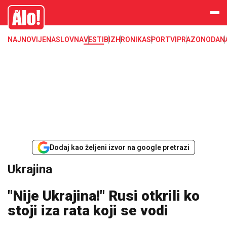
Ukrajina
Alo
NAJNOVIJE
NASLOVNA
VESTI
BIZ
HRONIKA
SPORT
VIP
RAZONODA
N
Dodaj kao željeni izvor na google pretrazi
Ukrajina
"Nije Ukrajina!" Rusi otkrili ko
stoji iza rata koji se vodi