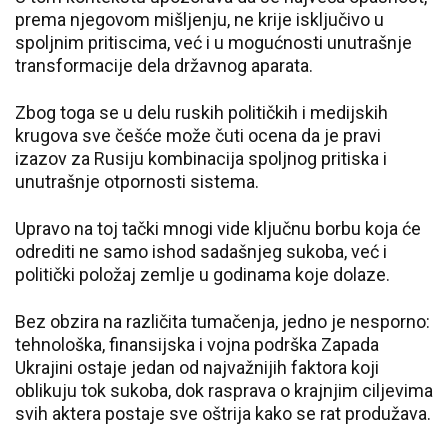
prema njegovom mišljenju, ne krije isključivo u
spoljnim pritiscima, već i u mogućnosti unutrašnje
transformacije dela državnog aparata.
Zbog toga se u delu ruskih političkih i medijskih
krugova sve češće može čuti ocena da je pravi
izazov za Rusiju kombinacija spoljnog pritiska i
unutrašnje otpornosti sistema.
Upravo na toj tački mnogi vide ključnu borbu koja će
odrediti ne samo ishod sadašnjeg sukoba, već i
politički položaj zemlje u godinama koje dolaze.
Bez obzira na različita tumačenja, jedno je nesporno:
tehnološka, finansijska i vojna podrška Zapada
Ukrajini ostaje jedan od najvažnijih faktora koji
oblikuju tok sukoba, dok rasprava o krajnjim ciljevima
svih aktera postaje sve oštrija kako se rat produžava.