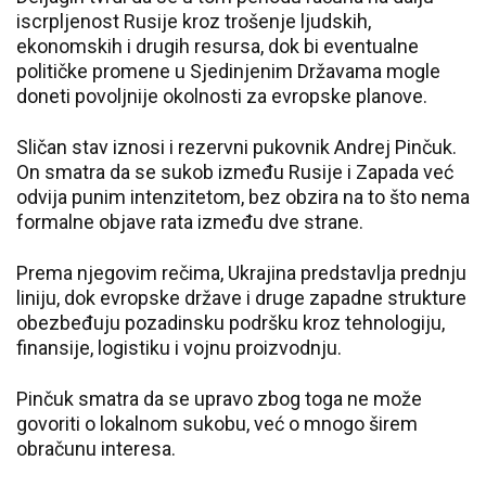
iscrpljenost Rusije kroz trošenje ljudskih,
ekonomskih i drugih resursa, dok bi eventualne
političke promene u Sjedinjenim Državama mogle
doneti povoljnije okolnosti za evropske planove.
Sličan stav iznosi i rezervni pukovnik Andrej Pinčuk.
On smatra da se sukob između Rusije i Zapada već
odvija punim intenzitetom, bez obzira na to što nema
formalne objave rata između dve strane.
Prema njegovim rečima, Ukrajina predstavlja prednju
liniju, dok evropske države i druge zapadne strukture
obezbeđuju pozadinsku podršku kroz tehnologiju,
finansije, logistiku i vojnu proizvodnju.
Pinčuk smatra da se upravo zbog toga ne može
govoriti o lokalnom sukobu, već o mnogo širem
obračunu interesa.