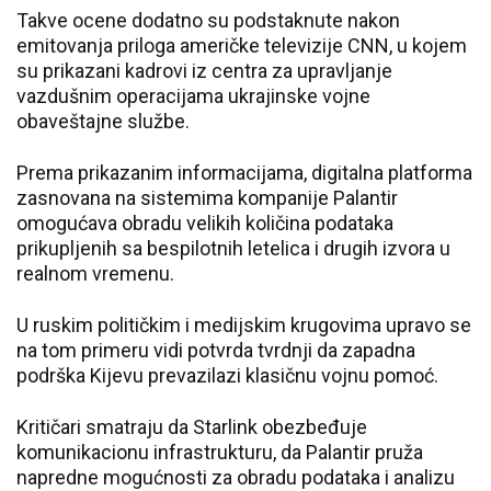
Takve ocene dodatno su podstaknute nakon
emitovanja priloga američke televizije CNN, u kojem
su prikazani kadrovi iz centra za upravljanje
vazdušnim operacijama ukrajinske vojne
obaveštajne službe.
Prema prikazanim informacijama, digitalna platforma
zasnovana na sistemima kompanije Palantir
omogućava obradu velikih količina podataka
prikupljenih sa bespilotnih letelica i drugih izvora u
realnom vremenu.
U ruskim političkim i medijskim krugovima upravo se
na tom primeru vidi potvrda tvrdnji da zapadna
podrška Kijevu prevazilazi klasičnu vojnu pomoć.
Kritičari smatraju da Starlink obezbeđuje
komunikacionu infrastrukturu, da Palantir pruža
napredne mogućnosti za obradu podataka i analizu