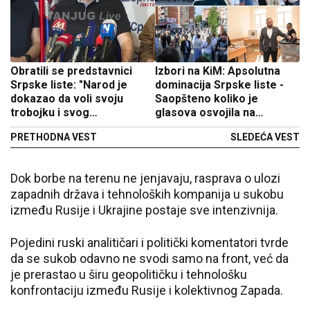
Obratili se predstavnici
Izbori na KiM: Apsolutna
Srpske liste: "Narod je
dominacija Srpske liste -
dokazao da voli svoju
Saopšteno koliko je
trobojku i svog
glasova osvojila na
predsednika"
izborima
PRETHODNA VEST
SLEDEĆA VEST
Dok borbe na terenu ne jenjavaju, rasprava o ulozi
zapadnih država i tehnoloških kompanija u sukobu
između Rusije i Ukrajine postaje sve intenzivnija.
Pojedini ruski analitičari i politički komentatori tvrde
da se sukob odavno ne svodi samo na front, već da
je prerastao u širu geopolitičku i tehnološku
konfrontaciju između Rusije i kolektivnog Zapada.