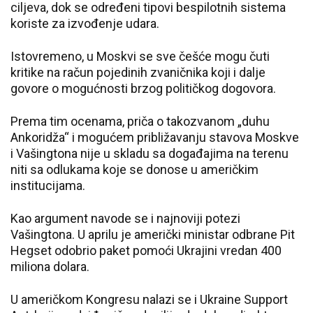
ciljeva, dok se određeni tipovi bespilotnih sistema
koriste za izvođenje udara.
Istovremeno, u Moskvi se sve češće mogu čuti
kritike na račun pojedinih zvaničnika koji i dalje
govore o mogućnosti brzog političkog dogovora.
Prema tim ocenama, priča o takozvanom „duhu
Ankoridža“ i mogućem približavanju stavova Moskve
i Vašingtona nije u skladu sa događajima na terenu
niti sa odlukama koje se donose u američkim
institucijama.
Kao argument navode se i najnoviji potezi
Vašingtona. U aprilu je američki ministar odbrane Pit
Hegset odobrio paket pomoći Ukrajini vredan 400
miliona dolara.
U američkom Kongresu nalazi se i Ukraine Support