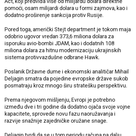
Act, koji predviđa više od milijardu dolara direktne
pomoći, osam milijardi dolara u formi zajmova, kao i
dodatno proširenje sankcija protiv Rusije.
Pored toga, američki Stejt department je tokom maja
odobrio ugovor vredan 373,6 miliona dolara za
isporuku avio-bombi JDAM, kao i dodatnih 108
miliona dolara za hitnu modernizaciju ukrajinskih
sistema protivvazdušne odbrane Hawk.
Poslanik Državne dume i ekonomski analitičar Mihail
Deljagin smatra da pojedine evropske države sukob
posmatraju kroz mnogo širu stratešku perspektivu.
Prema njegovom mišljenju, Evropi je potrebno
između dve i tri godine da dodatno ojača svoje vojne
kapacitete, sprovede novu fazu naoružavanja i
razvije snažnije zajedničke oružane snage.
Deljagin tvrdi da se u tom periodu računa na dalju