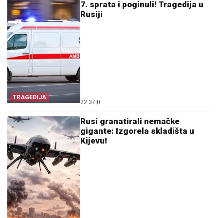
7. sprata i poginuli! Tragedija u
Rusiji
TRAGEDIJA
22:37
|
0
Rusi granatirali nemačke
gigante: Izgorela skladišta u
Kijevu!