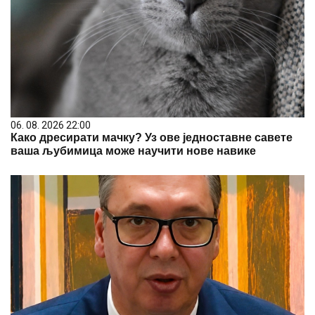
06. 08. 2026 22:00
Како дресирати мачку? Уз ове једноставне савете
ваша љубимица може научити нове навике