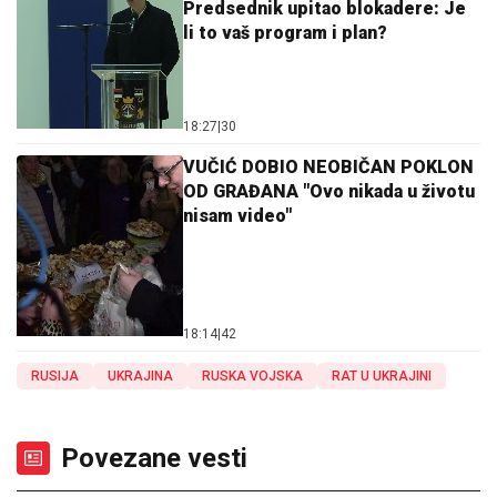
Predsednik upitao blokadere: Je
li to vaš program i plan?
18:27
|
30
VUČIĆ DOBIO NEOBIČAN POKLON
OD GRAĐANA "Ovo nikada u životu
nisam video"
18:14
|
42
RUSIJA
UKRAJINA
RUSKA VOJSKA
RAT U UKRAJINI
Povezane vesti