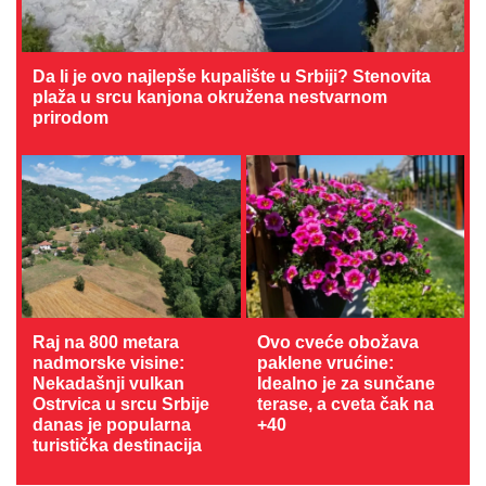
Da li je ovo najlepše kupalište u Srbiji? Stenovita
plaža u srcu kanjona okružena nestvarnom
prirodom
Raj na 800 metara
Ovo cveće obožava
nadmorske visine:
paklene vrućine:
Nekadašnji vulkan
Idealno je za sunčane
Ostrvica u srcu Srbije
terase, a cveta čak na
danas je popularna
+40
turistička destinacija