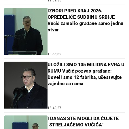
19:01
|
35
IZBORI PRED KRAJ 2026.
OPREDELIĆE SUDBINU SRBIJE
Vučić zamolio građane samo jednu
stvar
18:55
|
52
ULOŽILI SMO 135 MILIONA EVRA U
RUMU Vučić pozvao građane:
Doveli smo 12 fabrika, učestvujte
zajedno sa nama
18:40
|
27
I DANAS STE MOGLI DA ČUJETE
"STRELJAĆEMO VUČIĆA"