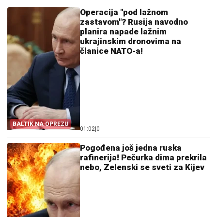
Operacija "pod lažnom
zastavom"? Rusija navodno
planira napade lažnim
ukrajinskim dronovima na
članice NATO-a!
BALTIK NA OPREZU
01:02
|
0
Pogođena još jedna ruska
rafinerija! Pečurka dima prekrila
nebo, Zelenski se sveti za Kijev