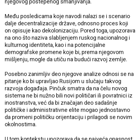
njegovog postepenog smanjivanja.
Među posledicama koje navodi nalazi se i scenario
dalje decentralizacije države, odnosno proces koji
on opisuje kao dekolonizaciju. Pored toga, upozorava
na ono što naziva slabljenjem ruskog nacionalnog i
kulturnog identiteta, kao i na potencijalne
demografske promene koje bi, prema njegovom
mišljenju, mogle da utiču na budući razvoj zemlje.
Posebno zanimljiv deo njegove analize odnosi se na
pitanje ko bi upravljao Rusijom u slučaju takvog
razvoja događaja. Pinčuk smatra da na čelu novog
sistema ne bi nužno bili novi političari ili povratnici iz
inostranstva, već da bi značajan deo sadašnje
političke i administrativne elite mogao jednostavno
da promeni političku orijentaciju i prilagodi se novim
okolnostima.
U tom kontekstu upozorava da se najveća opasnost,