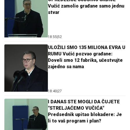
Vučić zamolio građane samo jednu
stvar
18:55
|
52
ULOŽILI SMO 135 MILIONA EVRA U
RUMU Vučić pozvao građane:
Doveli smo 12 fabrika, učestvujte
zajedno sa nama
18:40
|
27
I DANAS STE MOGLI DA ČUJETE
"STRELJAĆEMO VUČIĆA"
Predsednik upitao blokadere: Je
li to vaš program i plan?