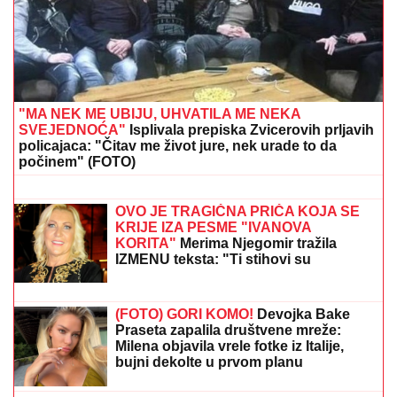
"MA NEK ME UBIJU, UHVATILA ME NEKA
SVEJEDNOĆA"
Isplivala prepiska Zvicerovih prljavih
policajaca: "Čitav me život jure, nek urade to da
počinem" (FOTO)
SRBI U GRČKOJ, OPREZ!
Ako
dobijete ovu poruku, nikako je ne
otvarajte
OVO JE TRAGIČNA PRIČA KOJA SE
KRIJE IZA PESME "IVANOVA
KORITA"
Merima Njegomir tražila
IZMENU teksta: "Ti stihovi su
naknadno dopisani"