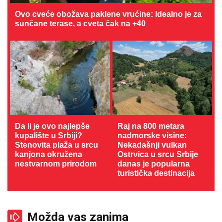
Ovo cveće obožava paklene vrućine: Idealno je za
sunčane terase, a cveta čak na +40
Da li je ovo najlepše
Raj na 800 metara
kupalište u Srbiji?
nadmorske visine:
Stenovita plaža u srcu
Nekadašnji vulkan
kanjona okružena
Ostrvica u srcu Srbije
nestvarnom prirodom
danas je popularna
turistička destinacija
Možda vas zanima