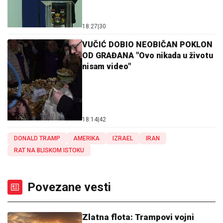
18:27
|
30
VUČIĆ DOBIO NEOBIČAN POKLON
OD GRAĐANA "Ovo nikada u životu
nisam video"
18:14
|
42
DONALD TRAMP
AMERIKA
IZRAEL
IRAN
RAT NA BLISKOM ISTOKU
Povezane vesti
Zlatna flota: Trampovi vojni