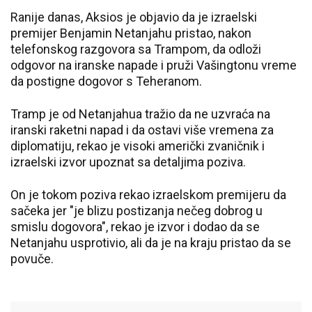
Ranije danas, Aksios je objavio da je izraelski
premijer Benjamin Netanjahu pristao, nakon
telefonskog razgovora sa Trampom, da odloži
odgovor na iranske napade i pruži Vašingtonu vreme
da postigne dogovor s Teheranom.
Tramp je od Netanjahua tražio da ne uzvraća na
iranski raketni napad i da ostavi više vremena za
diplomatiju, rekao je visoki američki zvaničnik i
izraelski izvor upoznat sa detaljima poziva.
On je tokom poziva rekao izraelskom premijeru da
sačeka jer "je blizu postizanja nečeg dobrog u
smislu dogovora", rekao je izvor i dodao da se
Netanjahu usprotivio, ali da je na kraju pristao da se
povuče.