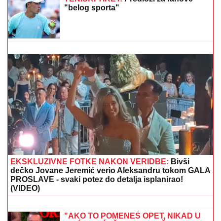
(VIDEO) "PREPLAKALA SAM"
Nataša Bekvalac o
najvećem strahu, dotakla se i Dina Merlina: "Potpuno
ga razumem"
(FOTO) ALEKSA BALAŠEVIĆ
PODELIO PRIZOR IZ PORODIČNE
KUĆE U NOVOM SADU
Ćerka Vera u
kostimu sirene, oduševila sve:
"Salajka ima more"
(FOTO) TAKI SA ZANOSNOM
PLAVUŠOM
Grli je pred svima u
lokalu, posle skandala sa Majom i
Asminom pokazao sa kim uživa