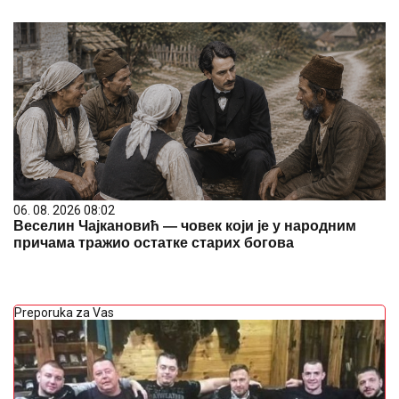
06. 08. 2026 08:02
Веселин Чајкановић — човек који је у народним
причама тражио остатке старих богова
Preporuka za Vas