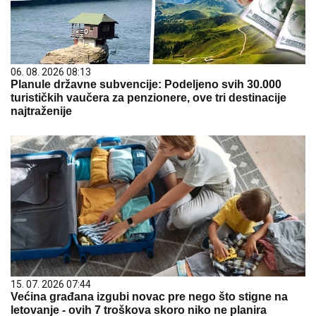
06. 08. 2026 08:13
Planule državne subvencije: Podeljeno svih 30.000
turističkih vaučera za penzionere, ove tri destinacije
najtraženije
15. 07. 2026 07:44
Većina građana izgubi novac pre nego što stigne na
letovanje - ovih 7 troškova skoro niko ne planira