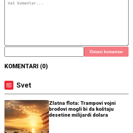
kuma Ćiru, razlog će vas ostaviti u
šoku: "Bilo me je sramota"
STIGLA PRINOVA U DOM MILICE TODOROVIĆ
Pevačica puca od sreće, usred koncerta saopštila
vesti
"MUSTAFA JE ZALJUBLJEN U
STANIJU"
Taki Marinković otkrio da
ULAZI U ELITU 10 da se OBRAČUNA
sa Filipom Carem, progovorio o
venčanju Maje i Asmina (VIDEO)
(FOTO) UHVATILI SMO NEMANJU