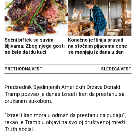
Sočni biftek sa suvim
Konačno jeftinija prasad -
šljivama: Zbog njega gosti
na stočnim pijacama cene
ne žele da idu kući
se menjaju iz dana u dan
PRETHODNA VEST
SLEDEĆA VEST
Predsednik Sjedinjenih Američkih Država Donald
Tramp pozvao je danas Izrael i Iran da prestanu sa
oružanim sukobom.
"Izrael i Iran moraju odmah da prestanu da pucaju",
rekao je Tramp u objavi na svojoj društvenoj mreži
Truth social.