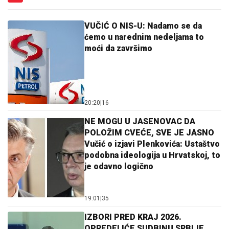
VUČIĆ O NIS-U: Nadamo se da
ćemo u narednim nedeljama to
moći da završimo
20:20
|
16
NE MOGU U JASENOVAC DA
POLOŽIM CVEĆE, SVE JE JASNO
Vučić o izjavi Plenkovića: Ustaštvo
podobna ideologija u Hrvatskoj, to
je odavno logično
19:01
|
35
IZBORI PRED KRAJ 2026.
OPREDELIĆE SUDBINU SRBIJE