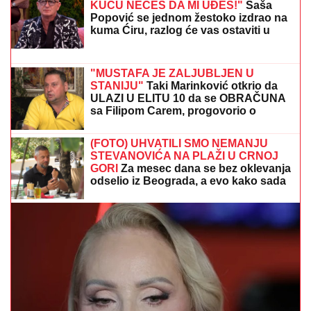
ŠOK! PEVAČICA PRETUKLA TAKSISTU
Sad prvi put
otkrila detalje: "Nisam htela da platim, prebila sam
ga"
TENISKI TIKET:
Predlozi za fanove
"belog sporta"
HLADNI FRONT NAM DONOSI
PLjUSKOVE SA GRMLjAVINOM: Srbiju
čeka promena vremena, ovaj dan je
ključan