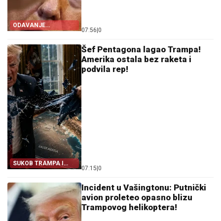
ODAVANJE
07:56
|
0
INFORMACIJA
Šef Pentagona lagao Trampa!
Amerika ostala bez raketa i
podvila rep!
SUKOB TRAMPA I
07:15
|
0
HEGSETA
Incident u Vašingtonu: Putnički
avion proleteo opasno blizu
Trampovog helikoptera!