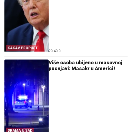
KAKAV PROPUST
20:40
|
0
Više osoba ubijeno u masovnoj
pucnjavi: Masakr u Americi!
DRAMA U SAD