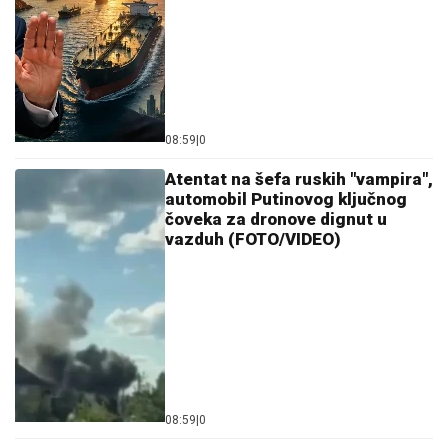
STEVANOVIĆA NA PLAŽI U CRNOJ
GORI
Za mesec dana se bez oklevanja
odselio iz Beograda, a evo kako sada
živi sa suprugom i ćerkom
BRENA PALA NA NASTUPU:
Pevačica doživela peh
na bini, ali njena reakcija je sve oduševila (VIDEO)
3+ TIKET ZA DANAS: Na ovim
utakmicama mreže će se "sigurno"
tresti
Maja Marinković spakovala kofere i