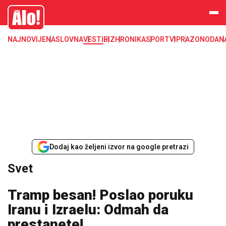
Svet, Ruske vesti, Planeta, Region
Alo
NAJNOVIJE
NASLOVNA
VESTI
BIZ
HRONIKA
SPORT
VIP
RAZONODA
N
Dodaj kao željeni izvor na google pretrazi
Svet
Tramp besan! Poslao poruku
Iranu i Izraelu: Odmah da
prestanete!