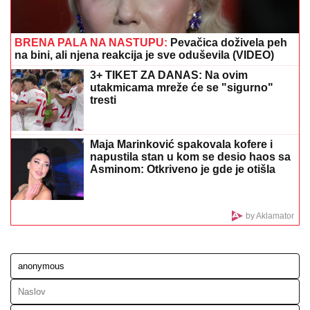
EKSKLUZIVNE FOTKE NAKON VERIDBE:
Bivši
dečko Jovane Jeremić verio Aleksandru tokom GALA
PROSLAVE - svaki potez do detalja isplanirao!
(VIDEO)
MINA NAUMOVIĆ PROGOVORILA O
PREVARI!
Žena Ognjena Amidžića
dobila škakljivo pitanje, pa iskreno
priznala: "To je lakše"
"AKO TO POMENEŠ OPET, NIKAD U
KUĆU NEĆEŠ DA MI UĐEŠ!"
Saša
Popović se jednom žestoko izdrao na