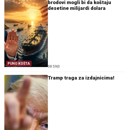
brodovi mogli bi da koštaju
desetine milijardi dolara
PUNO KOŠTA
08:59
|
0
Tramp traga za izdajnicima!