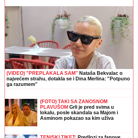
Horor u Laktašima: U dvorištu kuće pronađeno
ugljenisano telo žene (74), policija utvrđuje uzrok
smrti
(FOTO) GORI KOMO!
Devojka Bake
Praseta zapalila društvene mreže:
Milena objavila vrele fotke iz Italije,
bujni dekolte u prvom planu
LUKSUZNA ŽURKA NA KROVU
HOTELA
Milica Pavlović priredila
druženje za 50 fanova, a za jednu
situaciju poručila: "Ne osuđujem, ali to
nije moj stil"