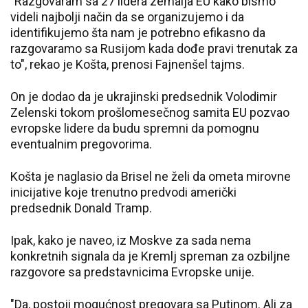
"Razgovaram sa 27 lidera zemalja EU kako bismo
videli najbolji način da se organizujemo i da
identifikujemo šta nam je potrebno efikasno da
razgovaramo sa Rusijom kada dođe pravi trenutak za
to", rekao je Košta, prenosi Fajnenšel tajms.
On je dodao da je ukrajinski predsednik Volodimir
Zelenski tokom prošlomesečnog samita EU pozvao
evropske lidere da budu spremni da pomognu
eventualnim pregovorima.
Košta je naglasio da Brisel ne želi da ometa mirovne
inicijative koje trenutno predvodi američki
predsednik Donald Tramp.
Ipak, kako je naveo, iz Moskve za sada nema
konkretnih signala da je Kremlj spreman za ozbiljne
razgovore sa predstavnicima Evropske unije.
"Da, postoji mogućnost pregovara sa Putinom. Ali za