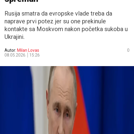
Rusija smatra da evropske vlade treba da
naprave prvi potez jer su one prekinule
kontakte sa Moskvom nakon početka sukoba u
Ukrajini.
Autor:
Milan Lovas
0
08.05.2026.
15:26