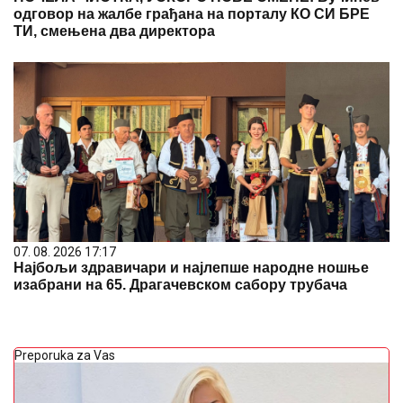
одговор на жалбе грађана на порталу КО СИ БРЕ
ТИ, смењена два директора
07. 08. 2026 17:17
Најбољи здравичари и најлепше народне ношње
изабрани на 65. Драгачевском сабору трубача
Preporuka za Vas