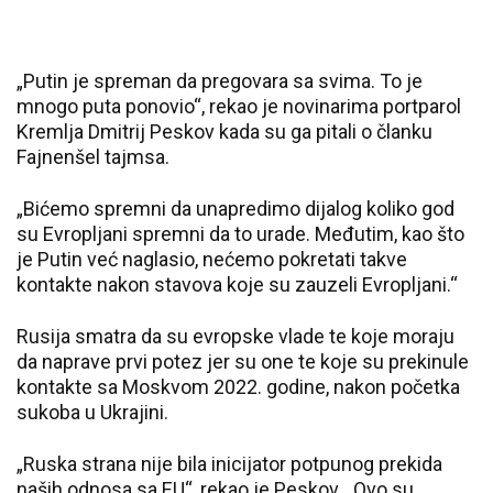
„Putin je spreman da pregovara sa svima. To je
mnogo puta ponovio“, rekao je novinarima portparol
Kremlja Dmitrij Peskov kada su ga pitali o članku
Fajnenšel tajmsa.
„Bićemo spremni da unapredimo dijalog koliko god
su Evropljani spremni da to urade. Međutim, kao što
je Putin već naglasio, nećemo pokretati takve
kontakte nakon stavova koje su zauzeli Evropljani.“
Rusija smatra da su evropske vlade te koje moraju
da naprave prvi potez jer su one te koje su prekinule
kontakte sa Moskvom 2022. godine, nakon početka
sukoba u Ukrajini.
„Ruska strana nije bila inicijator potpunog prekida
naših odnosa sa EU“, rekao je Peskov. „Ovo su