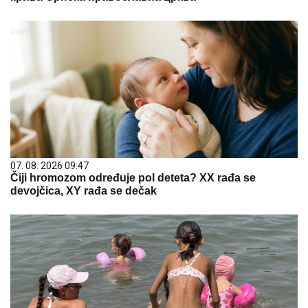
07. 08. 2026 09:47
Čiji hromozom određuje pol deteta? XX rađa se
devojčica, XY rađa se dečak