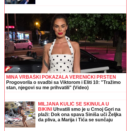
Atomska bomba sa TV Prva! Srbe budi zakopčana do
grla - Kad se skine, oblinama tera u crveno
MILICA NAMAMILA PEKARA (73)
ZBOG INTIMNIH ODNOSA, PA GA
ZVERSKI MUČILA DO SMRTI!
Otkrivamo detalje ubistva na
Karaburmi koji LEDE KRV: Izdahnuo u
najgorim mukama dok su ga
SMRŠALA 15 KILOGRAMA, PA
osumnjičeni pljačkali
POKAZALA TELO U BIKINIJU
Voditeljka nakon porođaja ima telo za
medalju: Obavlja seoske poslove, a
kada se skine muškarcima padnu
vilice