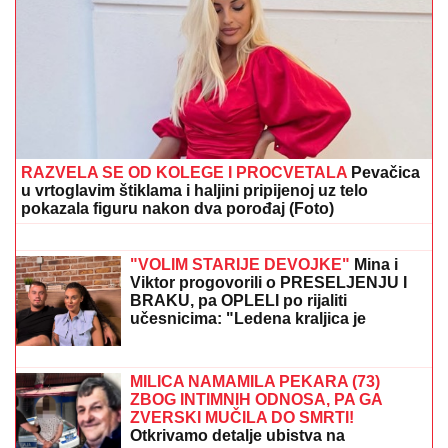
RAZVELA SE OD KOLEGE I PROCVETALA
Pevačica
u vrtoglavim štiklama i haljini pripijenoj uz telo
pokazala figuru nakon dva porođaj (Foto)
CECU NIKO NIJE PREPOZNAO NA
AERODROMU
Leti iz Malage za
Beograd: Kačket na glavi, atlet majica i
naočare (FOTO)
"VOLIM STARIJE DEVOJKE"
Mina i
Viktor progovorili o PRESELJENJU I
BRAKU, pa OPLELI po rijaliti
učesnicima: "Ledena kraljica je
opelješila deda Daneta (VIDEO)