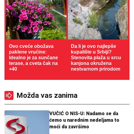
Ovo cveće obožava
Da li je ovo najlepše
paklene vrućine:
kupalište u Srbiji?
Idealno je za sunčane
Stenovita plaža u srcu
terase, a cveta čak na
kanjona okružena
+40
nestvarnom prirodom
Možda vas zanima
VUČIĆ O NIS-U: Nadamo se da
ćemo u narednim nedeljama to
moći da završimo