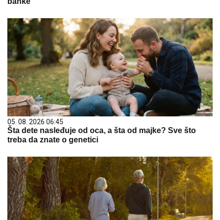
banke
05. 08. 2026 06:45
Šta dete nasleđuje od oca, a šta od majke? Sve što
treba da znate o genetici