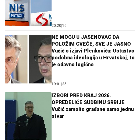
20:20
|
16
NE MOGU U JASENOVAC DA
POLOŽIM CVEĆE, SVE JE JASNO
Vučić o izjavi Plenkovića: Ustaštvo
podobna ideologija u Hrvatskoj, to
je odavno logično
19:01
|
35
IZBORI PRED KRAJ 2026.
OPREDELIĆE SUDBINU SRBIJE
Vučić zamolio građane samo jednu
stvar