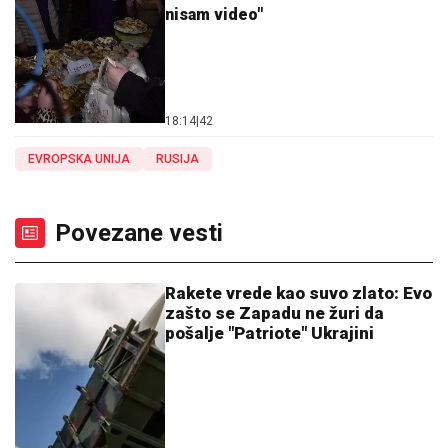
nisam video"
18:14
|
42
EVROPSKA UNIJA
RUSIJA
Povezane vesti
Rakete vrede kao suvo zlato: Evo
zašto se Zapadu ne žuri da
pošalje "Patriote" Ukrajini