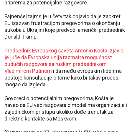
priprema za potencijalne razgovore.
Fajnenšel tajms je u četvrtak objavio da je zaokret
EU izazvan frustracijom pregovorima o okončanju
sukoba u Ukrajini koje predvodi američki predsednik
Donald Tramp.
Predsednik Evropskog saveta Antonio Košta izjavio
je juče da Evropska unija razmatra mogućnost
budućih razgovora sa ruskim predsednikom
Vladimirom Putinom
i da među evropskim liderima
postoje konsultacije o tome kako bi takav proces
mogao da izgleda.
Govoreći o potencijalnim pregovorima, Košta je
naveo da EU već razgovara o modelima organizacije i
zajedničkom pristupu ukoliko dođe trenutak za
direktne kontakte sa Moskvom.