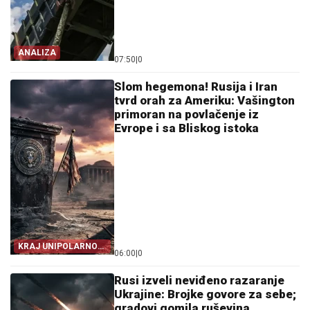
ANALIZA
07:50
|
0
Slom hegemona! Rusija i Iran
tvrd orah za Ameriku: Vašington
primoran na povlačenje iz
Evrope i sa Bliskog istoka
KRAJ UNIPOLARNOG
06:00
|
0
SVETA!
Rusi izveli neviđeno razaranje
Ukrajine: Brojke govore za sebe;
gradovi gomila ruševina