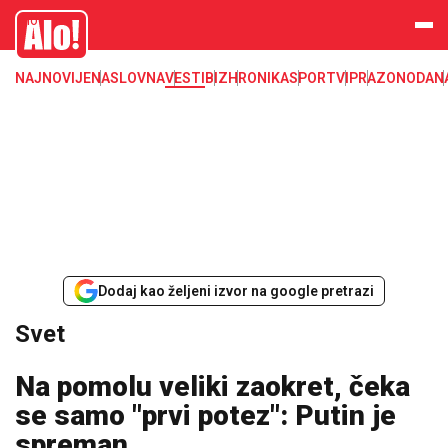
Svet, Ruske vesti, Planeta, Region
Alo
NAJNOVIJE
NASLOVNA
VESTI
BIZ
HRONIKA
SPORT
VIP
RAZONODA
N
Dodaj kao željeni izvor na google pretrazi
Svet
Na pomolu veliki zaokret, čeka
se samo "prvi potez": Putin je
spreman