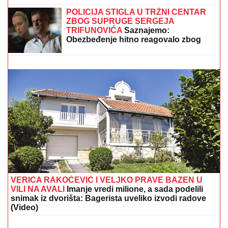
MINA VRBAŠKI POKAZALA VERENIČKI PRSTEN
Progovorila o svadbi sa Viktorom i Eliti 10: "Tražimo
stan, njegovi su me prihvatili" (Video)
Marko zaboravio ženu na granici!
Jelena ostala u toaletu, a on spičio za
Minhen
MILJANA KULIĆ SE SKINULA U
BIKINI
Uhvatili smo je u Crnoj Gori na
plaži: Dok ona spava Siniša uči Željka
da pliva, a Marija i Tića se sunčaju
(Video)