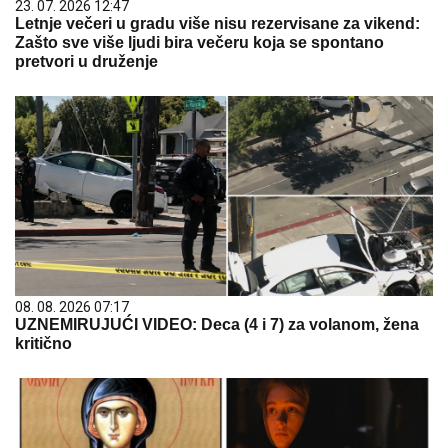
23. 07. 2026 12:47
Letnje večeri u gradu više nisu rezervisane za vikend:
Zašto sve više ljudi bira večeru koja se spontano
pretvori u druženje
08. 08. 2026 07:17
UZNEMIRUJUĆI VIDEO: Deca (4 i 7) za volanom, žena
kritično