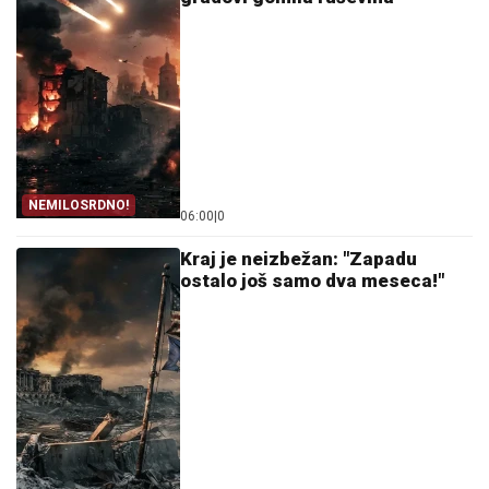
NEMILOSRDNO!
06:00
|
0
Kraj je neizbežan: "Zapadu
ostalo još samo dva meseca!"