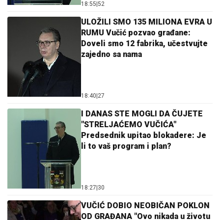
18:55
|
52
ULOŽILI SMO 135 MILIONA EVRA U
RUMU Vučić pozvao građane:
Doveli smo 12 fabrika, učestvujte
zajedno sa nama
18:40
|
27
I DANAS STE MOGLI DA ČUJETE
"STRELJAĆEMO VUČIĆA"
Predsednik upitao blokadere: Je
li to vaš program i plan?
18:27
|
30
VUČIĆ DOBIO NEOBIČAN POKLON
OD GRAĐANA "Ovo nikada u životu