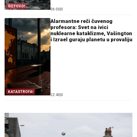
GOTOVO!
06:00
|
0
Alarmantne reči čuvenog
profesora: Svet na ivici
nuklearne kataklizme, Vašington
i Izrael guraju planetu u provaliju
KATASTROFA!
22:40
|
0