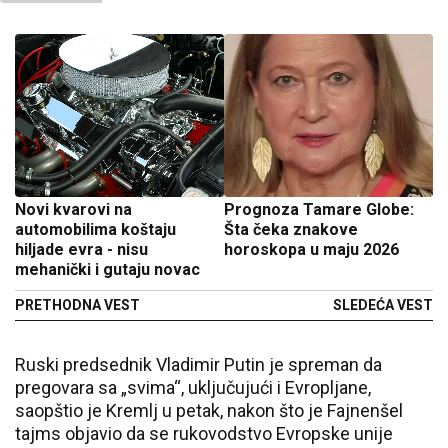
Novi kvarovi na
Prognoza Tamare Globe:
automobilima koštaju
Šta čeka znakove
hiljade evra - nisu
horoskopa u maju 2026
mehanički i gutaju novac
PRETHODNA VEST
SLEDEĆA VEST
Ruski predsednik Vladimir Putin je spreman da
pregovara sa „svima“, uključujući i Evropljane,
saopštio je Kremlj u petak, nakon što je Fajnenšel
tajms objavio da se rukovodstvo Evropske unije