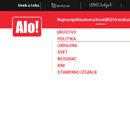
Uvek u toku.
Najnovije
Naslovna
Vesti
BIZ
Hronika
Alo
DRUŠTVO
POLITIKA
UKRAJINA
SVET
BEOGRAD
KIM
ŠTAMPANO IZDANJE