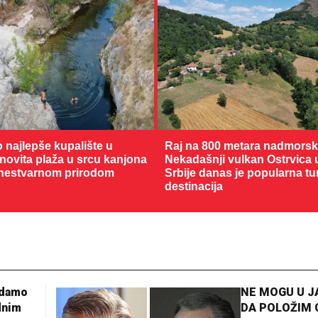
o najlepše kupalište u
Raj na 800 metara nadmorske
enovita plaža u srcu kanjona
Nekadašnji vulkan Ostrvica 
nestvarnom prirodom
Srbije danas je popularna tu
destinacija
adamo
NE MOGU U 
dnim
DA POLOŽIM 