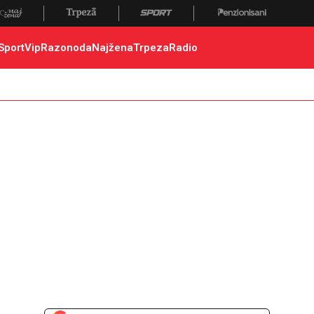
Sport
Vip
Razonoda
Najžena
Trpeza
Radio