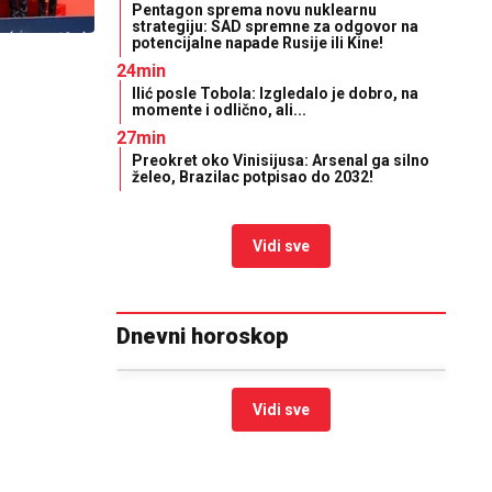
Pentagon sprema novu nuklearnu
strategiju: SAD spremne za odgovor na
potencijalne napade Rusije ili Kine!
24min
Ilić posle Tobola: Izgledalo je dobro, na
momente i odlično, ali...
27min
Preokret oko Vinisijusa: Arsenal ga silno
želeo, Brazilac potpisao do 2032!
Vidi sve
Dnevni horoskop
Vidi sve