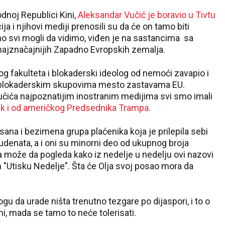
noj Republici Kini,
Aleksandar Vučić je boravio u Tivtu
a i njihovi mediji prenosili su da će on tamo biti
mo svi mogli da vidimo, viđen je na sastancima sa
najznačajnijih Zapadno Evropskih zemalja.
 fakulteta i blokaderski ideolog od nemoći zavapio i
na blokaderskim skupovima mesto zastavama EU.
čića najpoznatijim inostranim medijima svi smo imali
ak i od američkog Predsednika Trampa
.
sana i bezimena grupa plaćenika koja je prilepila sebi
tudenata, a i oni su minorni deo od ukupnog broja
na može da pogleda kako iz nedelje u nedelju ovi nazovi
 "Utisku Nedelje". Šta će Olja svoj posao mora da
gu da urade ništa trenutno tezgare po dijaspori, i to o
ni, mada se tamo to neće tolerisati.