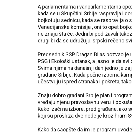
A parlamentarna i vanparlamentarna opoz
kada se u Skupštini Srbije raspravlja i d
bojkotuju sednicu, kada se raspravlja o 
Venecijanske komisije , oni to opet bojko
ne znaju šta će. Jedni bi podržavali tako
drugi bi da se udružuju, srpski rečeno svi
Predsednik SSP Dragan Đilas pozvao je u 
PSG i Ekološki ustanak, a jasno je da svi
Svima njima na današnji dan jedno je zaj
građane Srbije. Kada počne izborna kampa
učestvuju ispred stranaka i pokreta, tako 
Znaju dobro građani Srbije plan i program 
vređaju njenu pravoslavnu veru i pokuš
Kako izaći na izbore, pred građane, ako su
koji su prošli za dve nedelje kroz hram 
Kako da saopšte da im je program uvođe