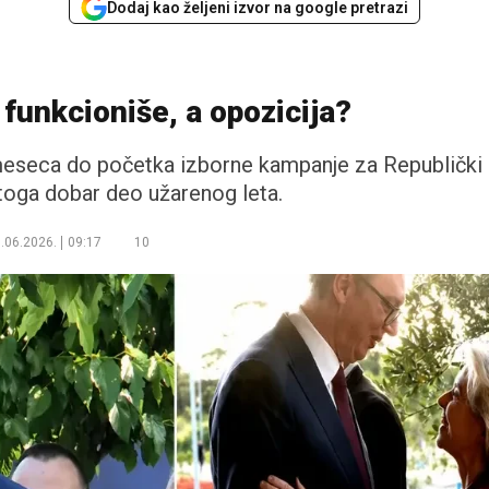
Dodaj kao željeni izvor na google pretrazi
funkcioniše, a opozicija?
i meseca do početka izborne kampanje za Republički
toga dobar deo užarenog leta.
.06.2026.
09:17
10