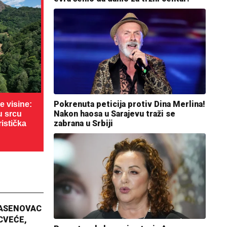
Pokrenuta peticija protiv Dina Merlina!
 visine:
Nakon haosa u Sarajevu traži se
u srcu
zabrana u Srbiji
ristička
JASENOVAC
CVEĆE,