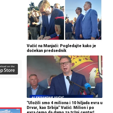
Vučić na Manjači: Pogledajte kako je
dočekan predsednik
"Uložili smo 4 miliona i 10 hiljada evra u
Drvar, kao Srbija" Vučić: Milion i po
evra ćemo da damo za tržni centar!