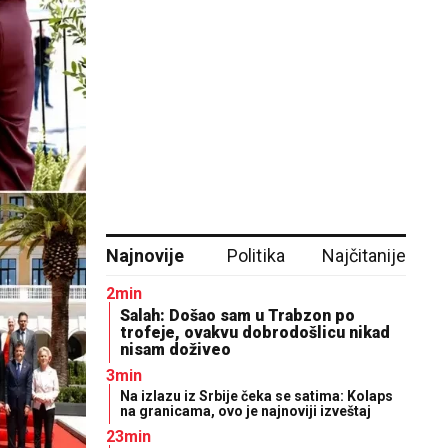
Najnovije
Politika
Najčitanije
2min
Salah: Došao sam u Trabzon po
trofeje, ovakvu dobrodošlicu nikad
nisam doživeo
3min
Na izlazu iz Srbije čeka se satima: Kolaps
na granicama, ovo je najnoviji izveštaj
23min