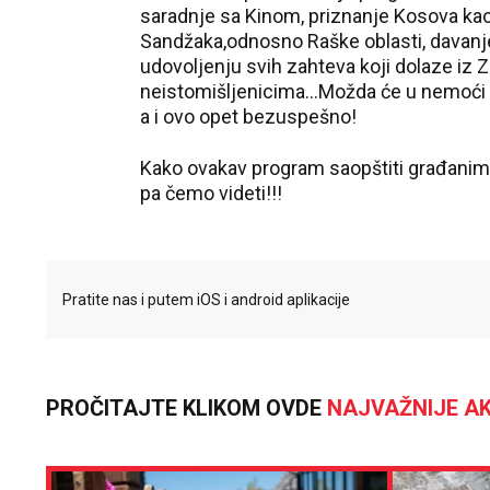
saradnje sa Kinom, priznanje Kosova ka
Sandžaka,odnosno Raške oblasti, davanje 
udovoljenju svih zahteva koji dolaze iz 
neistomišljenicima...Možda će u nemoći p
a i ovo opet bezuspešno!
Kako ovakav program saopštiti građanima 
pa čemo videti!!!
Pratite nas i putem iOS i android aplikacije
PROČITAJTE KLIKOM OVDE
NAJVAŽNIJE AK