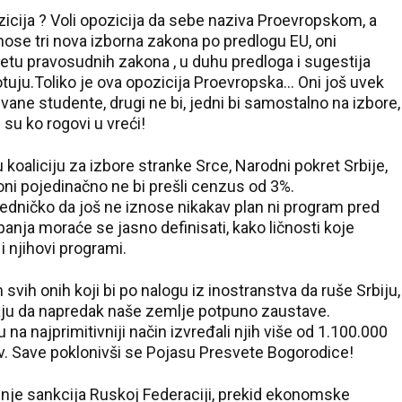
icija ? Voli opozicija da sebe naziva Proevropskom, a
onose tri nova izborna zakona po predlogu EU, oni
setu pravosudnih zakona , u duhu predloga i sugestija
tuju.Toliko je ova opozicija Proevropska... Oni još uvek
zvane studente, drugi ne bi, jedni bi samostalno na izbore,
 su ko rogovi u vreći!
koaliciju za izbore stranke Srce, Narodni pokret Srbije,
 oni pojedinačno ne bi prešli cenzus od 3%.
edničko da još ne iznose nikakav plan ni program pred
nja moraće se jasno definisati, kako ličnosti koje
27 °C
i njihovi programi.
Loznica
svih onih koji bi po nalogu iz inostranstva da ruše Srbiju,
aju da napredak naše zemlje potpuno zaustave.
 na najprimitivniji način izvređali njih više od 1.100.000
Sv. Save poklonivši se Pojasu Presvete Bogorodice!
nje sankcija Ruskoj Federaciji, prekid ekonomske