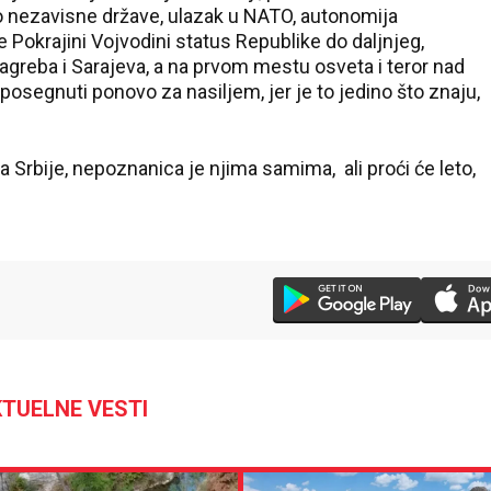
o nezavisne države, ulazak u NATO, autonomija
Pokrajini Vojvodini status Republike do daljnjeg,
Zagreba i Sarajeva, a na prvom mestu osveta i teror nad
osegnuti ponovo za nasiljem, jer je to jedino što znaju,
Srbije, nepoznanica je njima samima, ali proći će leto,
TUELNE VESTI