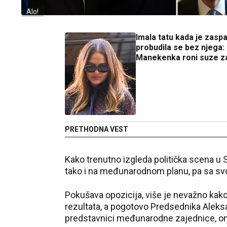
Alo!
Imala tatu kada je zaspa
probudila se bez njega:
Manekenka roni suze 
PRETHODNA VEST
Kako trenutno izgleda politička scena u
tako i na međunarodnom planu, pa sa svo
Pokušava opozicija, više je nevažno kako
rezultata, a pogotovo Predsednika Aleksa
predstavnici međunarodne zajednice, oni