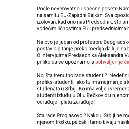
Posle neverovatno uspešne posete Narod
na samitu EU-Zapadni Balkan. Sva opozicij
izolovan, kad ono naš Predsednik, što s
vodećim ličnostima EU i predsednicima 
Na ovo je jedan od profesora Beogradskog
postavio pitanje preko medija da li je 
O intervjuima Predsednika Aleksandra Vu
prilike da se upoznamo, a
pohvaljen je č
No, šta trenutno rade studenti? Nedefini
prefiks-studenti, iako tu ima najmanje s
studenata u Srbiji. Ko ima volje i vreme
studenti izluđuju Olju Bečković u njenom
odrađuje i platu zarađuje!
Šta rade Proglasovci? Kako u Srbiji ne mo
njenom trošku, pa čak i tamo bivaju nasil