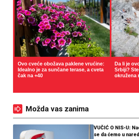
Ovo cveće obožava paklene vrućine:
Da li je ov
Idealno je za sunčane terase, a cveta
Srbiji? St
čak na +40
okružena 
Možda vas zanima
VUČIĆ O NIS-U: N
se da ćemo u nare