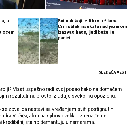
la, a
Snimak koji ledi krv u žilama:
Crni oblak insekata nad jezerom
za ocem
izazvao haos, ljudi bežali u
panici
SLEDEĆA VEST
 Srbiji? Vlast uspešno radi svoj posao kako na domaćem
jim rezultatima prosto izluđuje svekoliku opoziciju.
 se zove, da nastavi sa vređanjem svih postignutih
ndra Vučića, ali ih na njihovo veliko iznenađenje
 kredibilni, stalno demantuju u namerama.