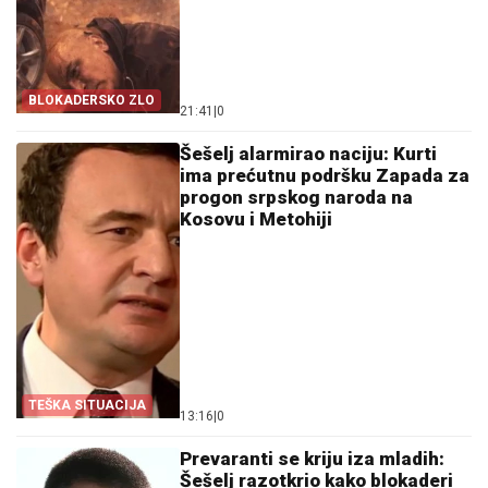
BLOKADERSKO ZLO
21:41
|
0
Šešelj alarmirao naciju: Kurti
ima prećutnu podršku Zapada za
progon srpskog naroda na
Kosovu i Metohiji
TEŠKA SITUACIJA
13:16
|
0
Prevaranti se kriju iza mladih:
Šešelj razotkrio kako blokaderi