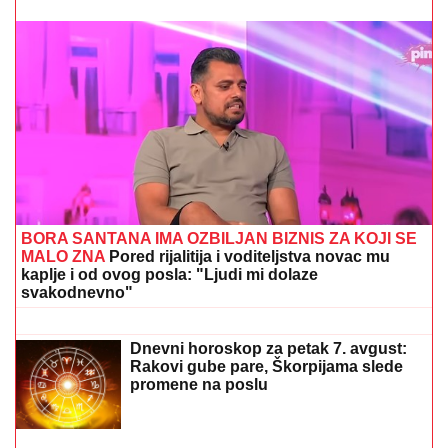
Nada Topčagić prekinula koncert, pa se obratila
OBEZBEĐENJU: "Ne mogu da skočim, slomiću
nogu!", evo šta se desilo
(FOTO) "AKO JE DETE PAMETNO,
ZNA SE NA KOGA JE - NA TETKU"
Vanja Gudelj podelila objavu o malom
Ilijanu, Anastasija odmah reagovala
PEVAČICA TRPELA NASILJE OD
BIVŠEG PARTNERA
Sada objasnila
kako prepoznati MANIPULATORA:
"Intuicija me je od početka
upozoravala"