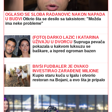
OGLASIO SE SLOBA RADANOVIĆ NAKON NAPADA
U BUDVI
Otkrio šta se desilo sa taksistom: "Možda
ima neke probleme"
"Ne želim da budem Mesi!“: Srpski
biser otvorio dušu Nemcima i poslao
moćnu poruku
(FOTO) DARKO LAZIĆ I KATARINA
UŽIVAJU U DVORCU
Supruga pevača
pokazala u kakvom luksuzu se
baškare, a ispred ogroman bazen