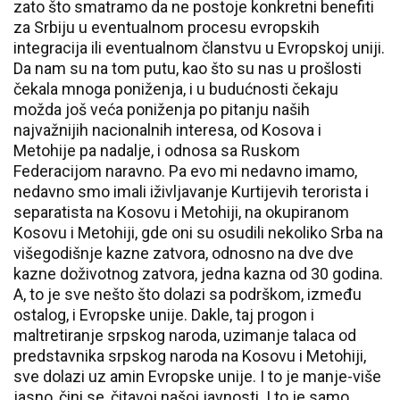
zato što smatramo da ne postoje konkretni benefiti
za Srbiju u eventualnom procesu evropskih
integracija ili eventualnom članstvu u Evropskoj uniji.
Da nam su na tom putu, kao što su nas u prošlosti
čekala mnoga poniženja, i u budućnosti čekaju
možda još veća poniženja po pitanju naših
najvažnijih nacionalnih interesa, od Kosova i
Metohije pa nadalje, i odnosa sa Ruskom
Federacijom naravno. Pa evo mi nedavno imamo,
nedavno smo imali iživljavanje Kurtijevih terorista i
separatista na Kosovu i Metohiji, na okupiranom
Kosovu i Metohiji, gde oni su osudili nekoliko Srba na
višegodišnje kazne zatvora, odnosno na dve dve
kazne doživotnog zatvora, jedna kazna od 30 godina.
A, to je sve nešto što dolazi sa podrškom, između
ostalog, i Evropske unije. Dakle, taj progon i
maltretiranje srpskog naroda, uzimanje talaca od
predstavnika srpskog naroda na Kosovu i Metohiji,
sve dolazi uz amin Evropske unije. I to je manje-više
jasno, čini se, čitavoj našoj javnosti. I to je samo