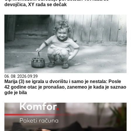
devojčica, XY rađa se dečak
06. 08. 2026 09:39
Marija (3) se igrala u dvorištu i samo je nestala: Posle
42 godine otac je pronašao, zanemeo je kada je saznao
gde je bila