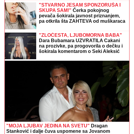
SIN BRUTALNO TUKAO MAJKU DO SMRTI!
Strašni
detalji jezivog zločina na Novom Beogradu: Nakon
ubistva pokušao da skoči sa terase!
KLADIONIČARSKI KOKTEL:
Tiket
sastavljen od različitih sportova
KLIZIŠTA I POLAVE U POPULARNOM
TURISTIČKOM REGIONU:
Nekoliko
ljudi ostalo zarobljeno u planinarskom
domu, vetar nosi sve pred sobom