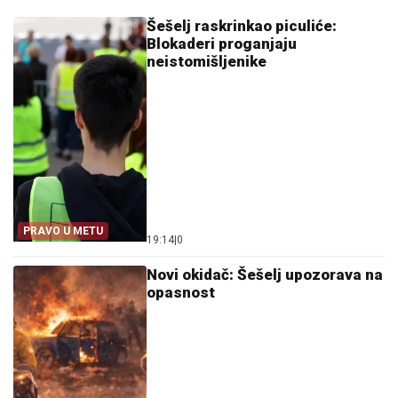
Šešelj raskrinkao piculiće:
Blokaderi proganjaju
neistomišljenike
PRAVO U METU
19:14
|
0
Novi okidač: Šešelj upozorava na
opasnost