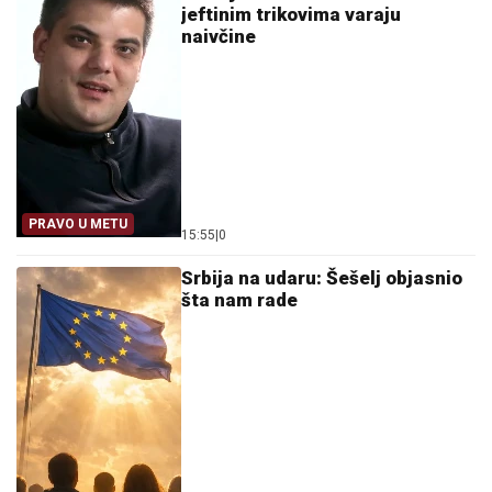
jeftinim trikovima varaju
naivčine
PRAVO U METU
15:55
|
0
Srbija na udaru: Šešelj objasnio
šta nam rade