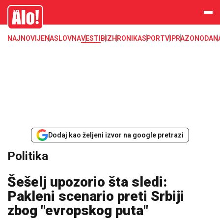
Alo
NAJNOVIJE
NASLOVNA
VESTI
BIZ
HRONIKA
SPORT
VIP
RAZONODA
N
Dodaj kao željeni izvor na google pretrazi
Politika
Šešelj upozorio šta sledi:
Pakleni scenario preti Srbiji
zbog "evropskog puta"