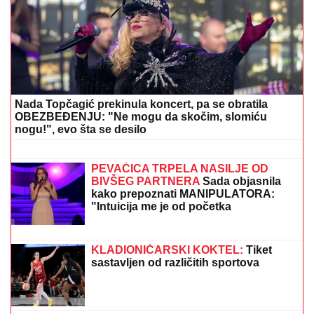
IMA MRTVIH U MASOVNOJ
PUCNjAVI: Policija traga
za ubicom - Horor u Americi
BIVŠI FUDBALER JE OVAKO
INVESTIRAO ZARAĐENE MILIONE
Kupio staru kuću u Igalu i otvorio
restoran na Bojani, a evo šta je pripalo
bivšoj supruzi posle razvoda
MILJANA KULIĆ SE SKINULA U
BIKINI
Uhvatili smo je u Crnoj Gori na
plaži: Dok ona spava Siniša uči Željka
da pliva, a Marija i Tića se sunčaju
(Video)