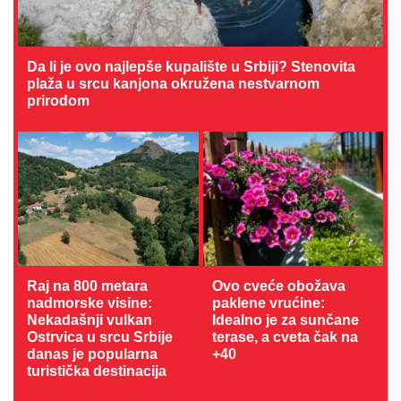
Da li je ovo najlepše kupalište u Srbiji? Stenovita
plaža u srcu kanjona okružena nestvarnom
prirodom
Raj na 800 metara
Ovo cveće obožava
nadmorske visine:
paklene vrućine:
Nekadašnji vulkan
Idealno je za sunčane
Ostrvica u srcu Srbije
terase, a cveta čak na
danas je popularna
+40
turistička destinacija