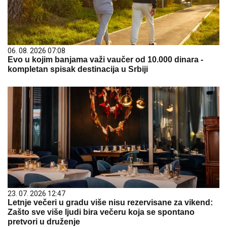
06. 08. 2026 07:08
Evo u kojim banjama važi vaučer od 10.000 dinara -
kompletan spisak destinacija u Srbiji
23. 07. 2026 12:47
Letnje večeri u gradu više nisu rezervisane za vikend:
Zašto sve više ljudi bira večeru koja se spontano
pretvori u druženje