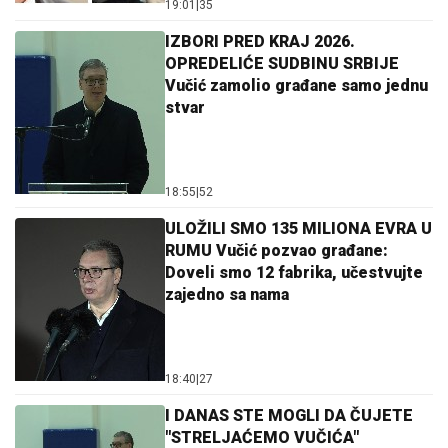
19:01
|
35
IZBORI PRED KRAJ 2026.
OPREDELIĆE SUDBINU SRBIJE
Vučić zamolio građane samo jednu
stvar
18:55
|
52
ULOŽILI SMO 135 MILIONA EVRA U
RUMU Vučić pozvao građane:
Doveli smo 12 fabrika, učestvujte
zajedno sa nama
18:40
|
27
I DANAS STE MOGLI DA ČUJETE
"STRELJAĆEMO VUČIĆA"