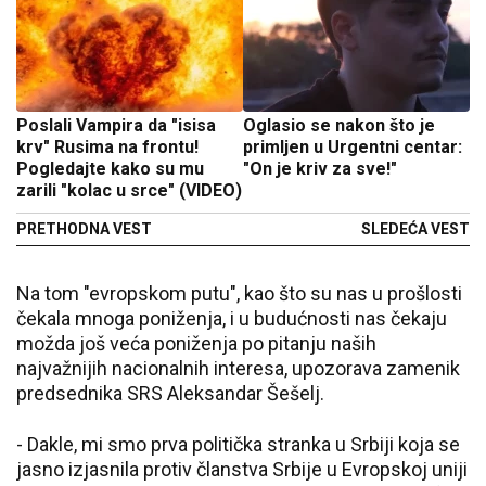
Poslali Vampira da "isisa
Oglasio se nakon što je
krv" Rusima na frontu!
primljen u Urgentni centar:
Pogledajte kako su mu
"On je kriv za sve!"
zarili "kolac u srce" (VIDEO)
PRETHODNA VEST
SLEDEĆA VEST
Na tom "evropskom putu", kao što su nas u prošlosti
čekala mnoga poniženja, i u budućnosti nas čekaju
možda još veća poniženja po pitanju naših
najvažnijih nacionalnih interesa, upozorava zamenik
predsednika SRS Aleksandar Šešelj.
- Dakle, mi smo prva politička stranka u Srbiji koja se
jasno izjasnila protiv članstva Srbije u Evropskoj uniji