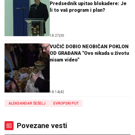
Predsednik upitao blokadere: Je
li to vaš program i plan?
18:27
|
30
VUČIĆ DOBIO NEOBIČAN POKLON
OD GRAĐANA "Ovo nikada u životu
nisam video"
18:14
|
42
ALEKSANDAR ŠEŠELJ
EVROPSKI PUT
Povezane vesti