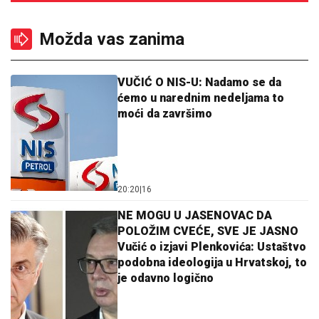
Možda vas zanima
VUČIĆ O NIS-U: Nadamo se da
ćemo u narednim nedeljama to
moći da završimo
20:20
|
16
NE MOGU U JASENOVAC DA
POLOŽIM CVEĆE, SVE JE JASNO
Vučić o izjavi Plenkovića: Ustaštvo
podobna ideologija u Hrvatskoj, to
je odavno logično