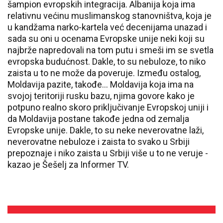
šampion evropskih integracija. Albanija koja ima
relativnu većinu muslimanskog stanovništva, koja je
u kandžama narko-kartela već decenijama unazad i
sada su oni u ocenama Evropske unije neki koji su
najbrže napredovali na tom putu i smeši im se svetla
evropska budućnost. Dakle, to su nebuloze, to niko
zaista u to ne može da poveruje. Između ostalog,
Moldavija pazite, takođe... Moldavija koja ima na
svojoj teritoriji rusku bazu, njima govore kako je
potpuno realno skoro priključivanje Evropskoj uniji i
da Moldavija postane takođe jedna od zemalja
Evropske unije. Dakle, to su neke neverovatne laži,
neverovatne nebuloze i zaista to svako u Srbiji
prepoznaje i niko zaista u Srbiji više u to ne veruje -
kazao je Šešelj za Informer TV.