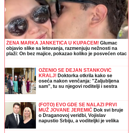
Slavlje u domu Dragana Stankovića 4 dana nakon što
je VERIO DEVOJKU Čestitke se nižu: "Biću tvoj
oslonac i sigurnost! Ti si prava osoba"
"ILIJAN UŽIVA KAO PRINC, NE
ISPUŠTAMO GA IZ RUKU"
Ceca
Ražnatović o unuku, porodici Gudelj i
Anastasiji: "Odlično se snašla, nisam
je savetovala", spomenula i novi
album posle 10 godina
IMA PREDIVNO IMANJE NA KOSOVU I
METOHIJI
Milan Vasić pokazao deo
dvorišta i raznežio: Sin Despot
prohodao na Kosmetu