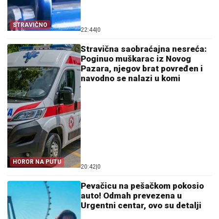
STRAVIČNO
22:44
|
0
Stravična saobraćajna nesreća:
Poginuo muškarac iz Novog
Pazara, njegov brat povređen i
navodno se nalazi u komi
HOROR NA PUTU
20:42
|
0
Pevačicu na pešačkom pokosio
auto! Odmah prevezena u
Urgentni centar, ovo su detalji