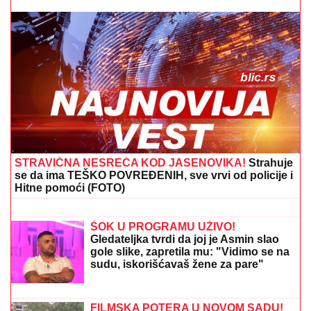
ŽENA MARKA JANKETIĆA U KUPAĆEM!
Glumac
objavio slike sa letovanja, razmenjuju nežnosti na
plaži: On bez majice, pokazao koliko je posvećen otac
"IZMEĐU JELENE I MENE NIKADA
NIŠTA NIJE BILO"
Goran Ratković
Rale se oglasio nakon što je Ana
pretila Slobinoj ženi: "Našao sam se
između prijatelja i žene koju volim
najviše na svetu!"
OŽENIO SE DEJAN STANKOVIĆ
KRALJ!
Doktorka otkrila kako se
oseća nakon venčanja: "Zaljubljena
sam", tu su njegovi roditelji i sestra
(VIDEO)