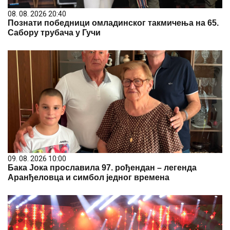
08. 08. 2026 20:40
Познати победници омладинског такмичења на 65.
Сабору трубача у Гучи
09. 08. 2026 10:00
Бака Јока прославила 97. рођендан – легенда
Аранђеловца и симбол једног времена