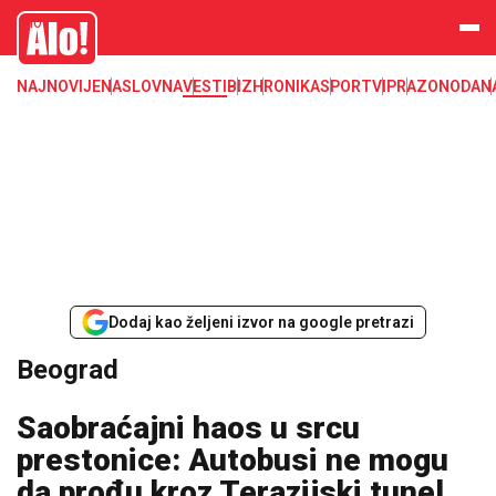
Beograd, politika, gradonacelnik, vesti, opstine
Alo
NAJNOVIJE
NASLOVNA
VESTI
BIZ
HRONIKA
SPORT
VIP
RAZONODA
N
Dodaj kao željeni izvor na google pretrazi
Beograd
Saobraćajni haos u srcu
prestonice: Autobusi ne mogu
da prođu kroz Terazijski tunel