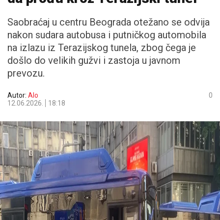
Saobraćaj u centru Beograda otežano se odvija
nakon sudara autobusa i putničkog automobila
na izlazu iz Terazijskog tunela, zbog čega je
došlo do velikih gužvi i zastoja u javnom
prevozu.
Autor:
Alo
0
12.06.2026.
18:18