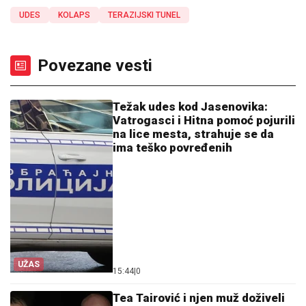
UDES
KOLAPS
TERAZIJSKI TUNEL
Povezane vesti
Težak udes kod Jasenovika:
Vatrogasci i Hitna pomoć pojurili
na lice mesta, strahuje se da
ima teško povređenih
UŽAS
15:44
|
0
Tea Tairović i njen muž doživeli