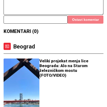
"Elitni" Srbi protraćili ugled za sitniš: Puni im usta
moralisanja i miliona, a izblamirali se za šaku dinara -
Da puknu od bruke!
FILMSKA POTERA U NOVOM SADU!
"Pali" pljačkaši iz "audija": Ojadili
poznatu brzu hranu, a onda je usledila
munjevita akcija policije (FOTO)
OVO JE NAJLEPŠA VILA U
BEOGRADU
Naš sportista kupio kuću
od TRI MILIONA EVRA, a ne živi u
Srbiji: Ima privatan bazen i fitnes salu