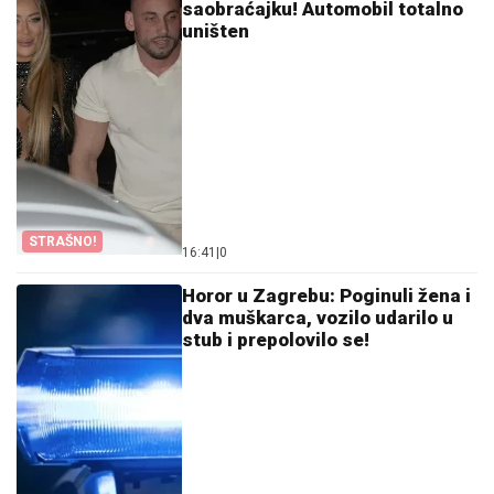
saobraćajku! Automobil totalno
uništen
STRAŠNO!
16:41
|
0
Horor u Zagrebu: Poginuli žena i
dva muškarca, vozilo udarilo u
stub i prepolovilo se!