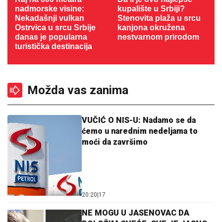
nadmorske visine:
kupalište u Srbiji?
Nekadašnji vulkan
Stenovita plaža u srcu
Ostrvica u srcu Srbije
kanjona okružena
danas je popularna
nestvarnom prirodom
turistička destinacija
Možda vas zanima
VUČIĆ O NIS-U: Nadamo se da
ćemo u narednim nedeljama to
moći da završimo
20:20
|
17
NE MOGU U JASENOVAC DA