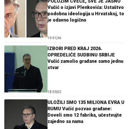
POLOŽIM CVEĆE, SVE JE JASNO
Vučić o izjavi Plenkovića: Ustaštvo
podobna ideologija u Hrvatskoj, to
je odavno logično
19:01
|
36
IZBORI PRED KRAJ 2026.
OPREDELIĆE SUDBINU SRBIJE
Vučić zamolio građane samo jednu
stvar
18:55
|
52
ULOŽILI SMO 135 MILIONA EVRA U
RUMU Vučić pozvao građane:
Doveli smo 12 fabrika, učestvujte
zajedno sa nama