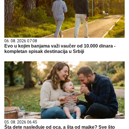
06. 08. 2026 07:08
Evo u kojim banjama važi vaučer od 10.000 dinara -
kompletan spisak destinacija u Srbiji
05. 08. 2026 06:45
Šta dete nasleđuje od oca, a šta od majke? Sve što