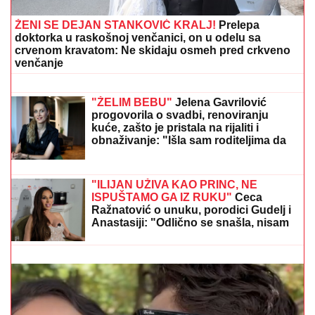
ŽENI SE DEJAN STANKOVIĆ KRALJ!
Prelepa
doktorka u raskošnoj venčanici, on u odelu sa
crvenom kravatom: Ne skidaju osmeh pred crkveno
venčanje
Skinuo se voditelj Pinka! Na sebi ima
samo parče tkanine - Svi zumiraju ovo
"ŽELIM BEBU"
Jelena Gavrilović
progovorila o svadbi, renoviranju
kuće, zašto je pristala na rijaliti i
obnaživanje: "Išla sam roditeljima da
kažem da odustajem"