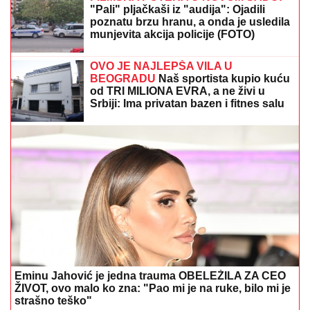
VAŽNO
UPOZORENjE ZA TURISTE U GRČKOJ:
Crveni alarm zbog opasnosti od požara u popularnim
regionima
(FOTO) EVO GDE SE NALAZI PRVI
MUŽ JOVANE JEREMIĆ
Dok svi bruje
o Draganovoj veridbi, Vojislav
napustio Srbiju, a voditeljki je velika
podrška: "Brak nam je bio savršen"
TEODOSIĆ BACIO BOMBU!
Zvezda
dovela baš veliko pojačanje