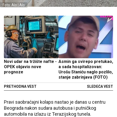
Foto: Alo | Alo
Novi udar na tržište nafte -
Asmin ga svirepo pretukao,
OPEK objavio nove
a sada hospitalizovan:
prognoze
Urošu Staniću naglo pozlilo,
stanje zabrinjava (FOTO)
PRETHODNA VEST
SLEDEĆA VEST
Pravi saobraćajni kolaps nastao je danas u centru
Beograda nakon sudara autobusa i putničkog
automobila na izlazu iz Terazijskog tunela.