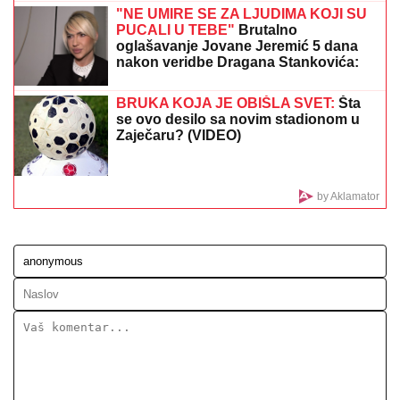
STRAVIČNA NESREĆA KOD JASENOVIKA!
Strahuje
se da ima TEŠKO POVREĐENIH, sve vrvi od policije i
Hitne pomoći (FOTO)
"ON JE MOJ DOM, ZALEČIO ME JE I
USREĆIO"
Milena Popović nikad
emotivnija! Javno se obratila Igoru
Juriću
ŠOK U PROGRAMU UŽIVO!
Gledateljka tvrdi da joj je Asmin slao
gole slike, zapretila mu: "Vidimo se na
sudu, iskorišćavaš žene za pare"