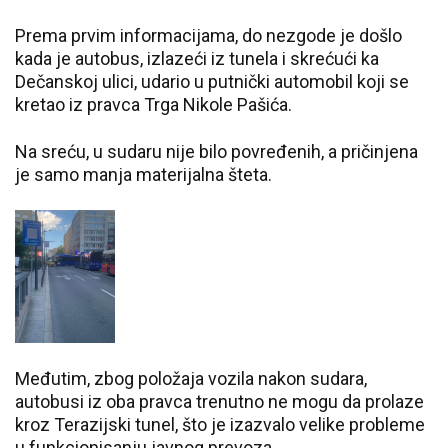
Prema prvim informacijama, do nezgode je došlo
kada je autobus, izlazeći iz tunela i skrećući ka
Dečanskoj ulici, udario u putnički automobil koji se
kretao iz pravca Trga Nikole Pašića.
Na sreću, u sudaru nije bilo povređenih, a pričinjena
je samo manja materijalna šteta.
Međutim, zbog položaja vozila nakon sudara,
autobusi iz oba pravca trenutno ne mogu da prolaze
kroz Terazijski tunel, što je izazvalo velike probleme
u funkcionisanju javnog prevoza.