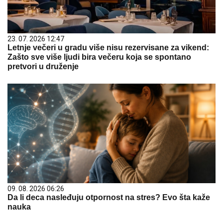
23. 07. 2026 12:47
Letnje večeri u gradu više nisu rezervisane za vikend:
Zašto sve više ljudi bira večeru koja se spontano
pretvori u druženje
09. 08. 2026 06:26
Da li deca nasleđuju otpornost na stres? Evo šta kaže
nauka