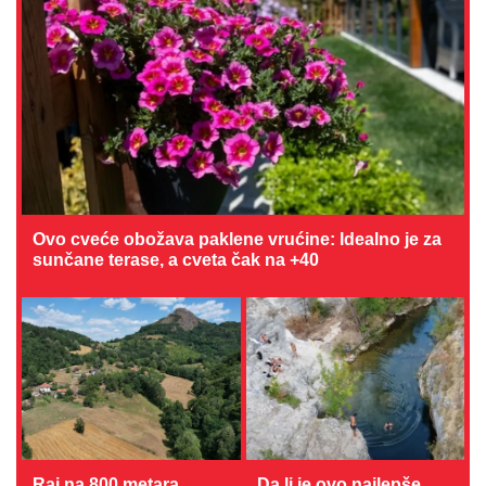
Ovo cveće obožava paklene vrućine: Idealno je za
sunčane terase, a cveta čak na +40
Raj na 800 metara
Da li je ovo najlepše