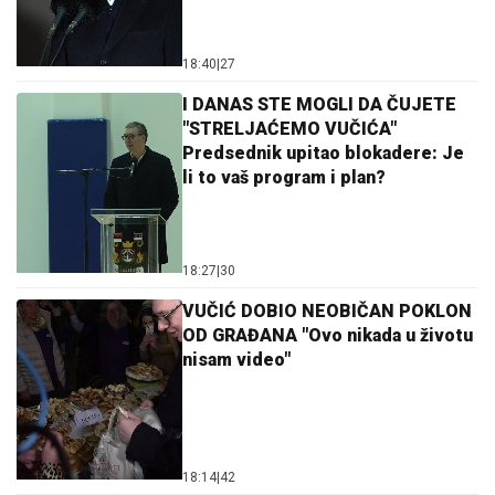
18:40
|
27
I DANAS STE MOGLI DA ČUJETE
"STRELJAĆEMO VUČIĆA"
Predsednik upitao blokadere: Je
li to vaš program i plan?
18:27
|
30
VUČIĆ DOBIO NEOBIČAN POKLON
OD GRAĐANA "Ovo nikada u životu
nisam video"
18:14
|
42