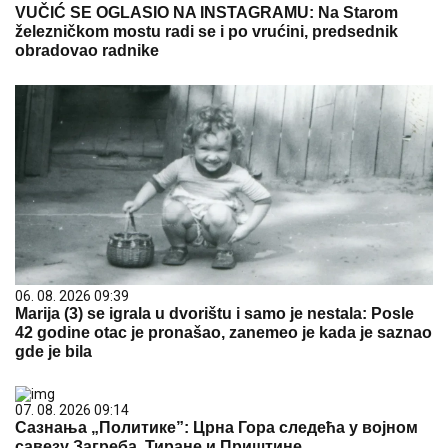
VUČIĆ SE OGLASIO NA INSTAGRAMU: Na Starom
železničkom mostu radi se i po vrućini, predsednik
obradovao radnike
06. 08. 2026 09:39
Marija (3) se igrala u dvorištu i samo je nestala: Posle
42 godine otac je pronašao, zanemeo je kada je saznao
gde je bila
07. 08. 2026 09:14
Сазнања „Политике”: Црна Гора следећа у војном
савезу Загреба, Тиране и Приштине