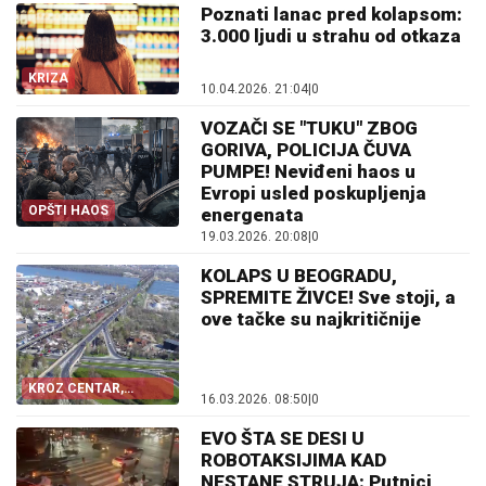
Poznati lanac pred kolapsom:
3.000 ljudi u strahu od otkaza
KRIZA
10.04.2026. 21:04
|
0
VOZAČI SE "TUKU" ZBOG
GORIVA, POLICIJA ČUVA
PUMPE! Neviđeni haos u
Evropi usled poskupljenja
OPŠTI HAOS
energenata
19.03.2026. 20:08
|
0
KOLAPS U BEOGRADU,
SPREMITE ŽIVCE! Sve stoji, a
ove tačke su najkritičnije
KROZ CENTAR,
16.03.2026. 08:50
|
0
JEDVA!
EVO ŠTA SE DESI U
ROBOTAKSIJIMA KAD
NESTANE STRUJA: Putnici