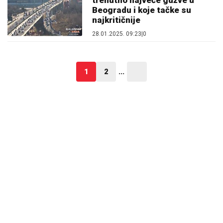
Beogradu i koje tačke su
najkritičnije
28.01.2025. 09:23
|
0
1
2
...