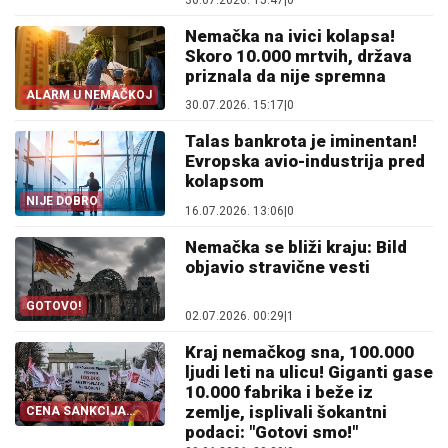
30.07.2026. 15:47
|
0
Nemačka na ivici kolapsa!
Skoro 10.000 mrtvih, država
priznala da nije spremna
ALARM U NEMAČKOJ
30.07.2026. 15:17
|
0
Talas bankrota je iminentan!
Evropska avio-industrija pred
kolapsom
NIJE DOBRO
16.07.2026. 13:06
|
0
Nemačka se bliži kraju: Bild
objavio stravične vesti
GOTOVO!
02.07.2026. 00:29
|
1
Kraj nemačkog sna, 100.000
ljudi leti na ulicu! Giganti gase
10.000 fabrika i beže iz
zemlje, isplivali šokantni
CENA SANKCIJA
RUSIJI!
podaci: "Gotovi smo!"