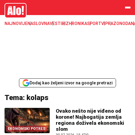
Alo
NAJNOVIJE
NASLOVNA
VESTI
BIZ
HRONIKA
SPORT
VIP
RAZONODA
N
Dodaj kao željeni izvor na google pretrazi
Tema: kolaps
Ovako nešto nije viđeno od
korone! Najbogatija zemlja
regiona doživela ekonomski
slom
EKONOMSKI POTRES