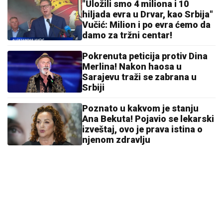
"Uložili smo 4 miliona i 10
hiljada evra u Drvar, kao Srbija"
Vučić: Milion i po evra ćemo da
damo za tržni centar!
Pokrenuta peticija protiv Dina
Merlina! Nakon haosa u
Sarajevu traži se zabrana u
Srbiji
Poznato u kakvom je stanju
Ana Bekuta! Pojavio se lekarski
izveštaj, ovo je prava istina o
njenom zdravlju