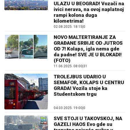
ULAZU U BEOGRAD! Vozači na
ivici nerava, na ovoj naplatnoj
rampi kolona duga
kilometrima!
02.08.2025. 18:15
|
0
NOVO MALTERTIRANJE ZA
GRAĐANE SRBIJE OD JUTROS
OD 7! Kolaps, igla nema gde
da padne! SVE JE U BLOKADI!
(FOTO)
11.06.2025. 08:00
|
31
TROLEJBUS UDARIO U
SEMAFOR, KOLAPS U CENTRU
GRADA! Vozila stoje ka
Studentskom trgu
04.03.2025. 19:00
|
0
SVE STOJI U TAKOVSKOJ, NA
GAZELI HAOS Evo gde su
trenutno najveće gužve u