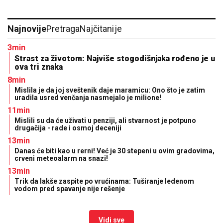
Najnovije
Pretraga
Najčitanije
3min
Strast za životom: Najviše stogodišnjaka rođeno je u
ova tri znaka
8min
Mislila je da joj sveštenik daje maramicu: Ono što je zatim
uradila usred venčanja nasmejalo je milione!
11min
Mislili su da će uživati u penziji, ali stvarnost je potpuno
drugačija - rade i osmoj deceniji
13min
Danas će biti kao u rerni! Već je 30 stepeni u ovim gradovima,
crveni meteoalarm na snazi!
13min
Trik da lakše zaspite po vrućinama: Tuširanje ledenom
vodom pred spavanje nije rešenje
Vidi sve