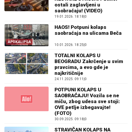
ostali zaglavljeni u
saobraćaju! (VIDEO)
19.01.2026. 18:18
|
0
HAOS! Potpuni kolaps
saobraćaja na ulicama Beča
APOKALIPSA
10.01.2026. 18:25
|
0
TOTALNI KOLAPS U
BEOGRADU Zakrčenje u svim
pravcima, a evo gde je
najkritičnije
24.11.2025. 09:11
|
0
POTPUNI KOLAPS U
SAOBRAĆAJU! Vozila se ne
miču, zbog udesa sve stoji:
OVE petlje izbegavajte!
(FOTO)
30.09.2025. 09:18
|
0
STRAVIČAN KOLAPS NA