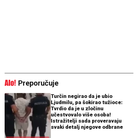
Preporučuje
Turčin negirao da je ubio
Ljudmilu, pa šokirao tužioce:
Tvrdio da je u zločinu
učestvovalo više osoba!
Istražitelji sada proveravaju
svaki detalj njegove odbrane