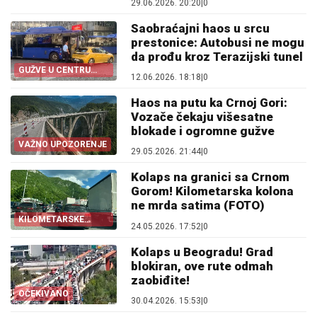
29.06.2026. 20:20
|
0
Saobraćajni haos u srcu
prestonice: Autobusi ne mogu
da prođu kroz Terazijski tunel
GUŽVE U CENTRU
12.06.2026. 18:18
|
0
BEOGRADA
Haos na putu ka Crnoj Gori:
Vozače čekaju višesatne
blokade i ogromne gužve
VAŽNO UPOZORENJE
29.05.2026. 21:44
|
0
Kolaps na granici sa Crnom
Gorom! Kilometarska kolona
ne mrda satima (FOTO)
KILOMETARSKE
24.05.2026. 17:52
|
0
KOLONE
Kolaps u Beogradu! Grad
blokiran, ove rute odmah
zaobiđite!
OČEKIVANO
30.04.2026. 15:53
|
0