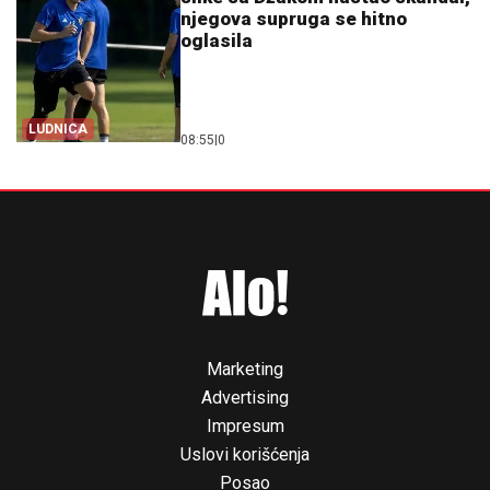
njegova supruga se hitno
oglasila
LUDNICA
08:55
|
0
Marketing
Advertising
Impresum
Uslovi korišćenja
Posao