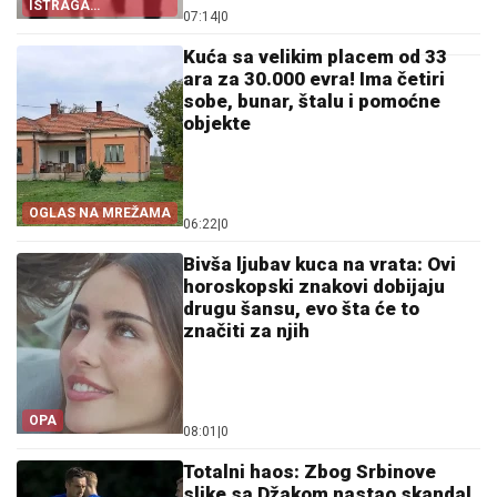
ISTRAGA
07:14
|
0
BRUTALNOG
UBISTVA RUSKINJE U
BEOGRADU
Kuća sa velikim placem od 33
ara za 30.000 evra! Ima četiri
sobe, bunar, štalu i pomoćne
objekte
OGLAS NA MREŽAMA
06:22
|
0
Bivša ljubav kuca na vrata: Ovi
horoskopski znakovi dobijaju
drugu šansu, evo šta će to
značiti za njih
OPA
08:01
|
0
Totalni haos: Zbog Srbinove
slike sa Džakom nastao skandal,