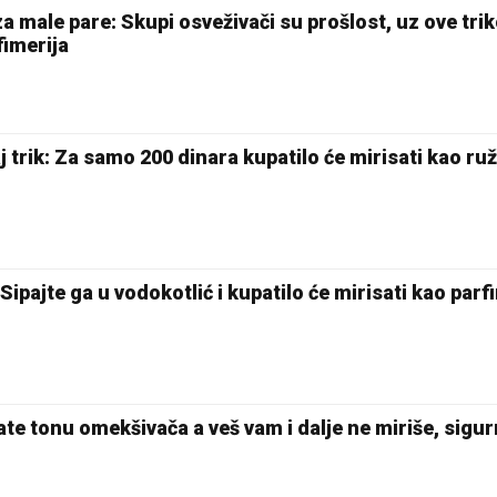
 male pare: Skupi osveživači su prošlost, uz ove tri
fimerija
trik: Za samo 200 dinara kupatilo će mirisati kao ruž
ipajte ga u vodokotlić i kupatilo će mirisati kao parf
ate tonu omekšivača a veš vam i dalje ne miriše, sigur