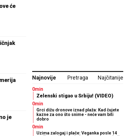
kove će
ičnjak
Najnovije
Pretraga
Najčitanije
imerija
0min
Zelenski stigao u Srbiju! (VIDEO)
0min
Grci dižu dronove iznad plaža: Kad čujete
kazne za ono što snime - neće vam biti
no je
dobro
0min
Uzima zalogaj i plače: Veganka posle 14