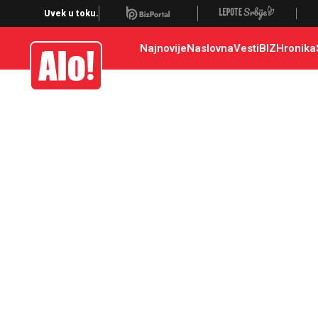
Uvek u toku.
Najnovije
Naslovna
Vesti
BIZ
Hronika
Alo