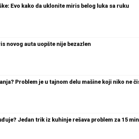
ške: Evo kako da uklonite miris belog luka sa ruku
ris novog auta uopšte nije bezazlen
anja? Problem je u tajnom delu mašine koji niko ne čis
26 °C
Loznica
uđuje? Jedan trik iz kuhinje rešava problem za 15 min