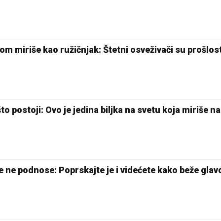
om miriše kao ružičnjak: Štetni osveživači su prošlos
to postoji: Ovo je jedina biljka na svetu koja miriše n
ne podnose: Poprskajte je i videćete kako beže gla