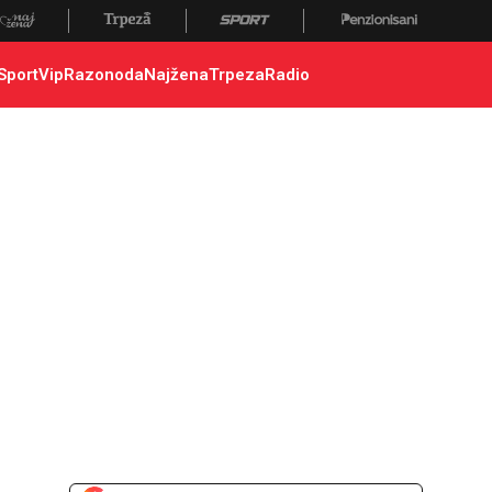
Sport
Vip
Razonoda
Najžena
Trpeza
Radio