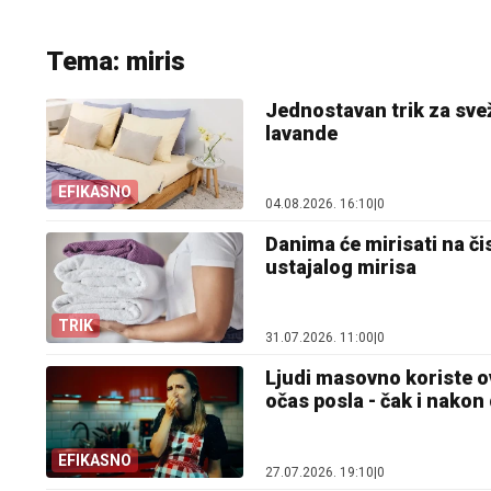
Tema: miris
Jednostavan trik za svež
lavande
EFIKASNO
04.08.2026. 16:10
|
0
Danima će mirisati na čis
ustajalog mirisa
TRIK
31.07.2026. 11:00
|
0
Ljudi masovno koriste ova
očas posla - čak i nako
EFIKASNO
27.07.2026. 19:10
|
0