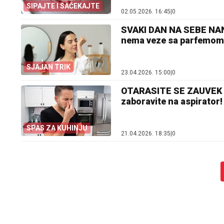
SIPAJTE I SAČEKAJTE
02.05.2026. 16:45
|
0
SVAKI DAN NA SEBE NANO
nema veze sa parfemom
SJAJAN TRIK
23.04.2026. 15:00
|
0
OTARASITE SE ZAUVEK SM
zaboravite na aspirator!
SPAS ZA KUHINJU
21.04.2026. 18:35
|
0