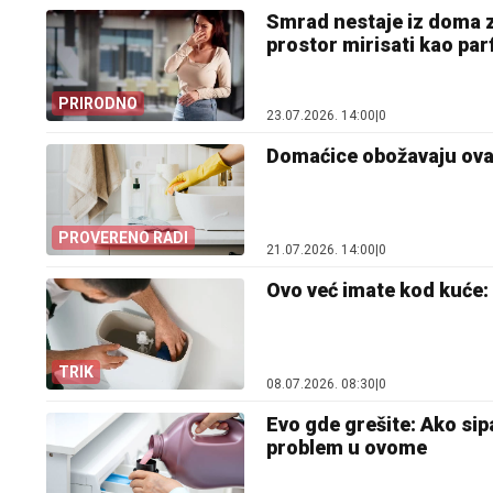
Smrad nestaje iz doma za
prostor mirisati kao par
PRIRODNO
23.07.2026. 14:00
|
0
Domaćice obožavaju ovaj 
PROVERENO RADI
21.07.2026. 14:00
|
0
Ovo već imate kod kuće: S
TRIK
08.07.2026. 08:30
|
0
Evo gde grešite: Ako sip
problem u ovome