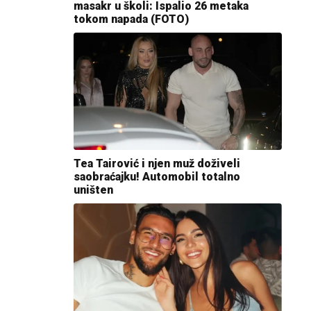
masakr u školi: Ispalio 26 metaka
tokom napada (FOTO)
Tea Tairović i njen muž doživeli
saobraćajku! Automobil totalno
uništen