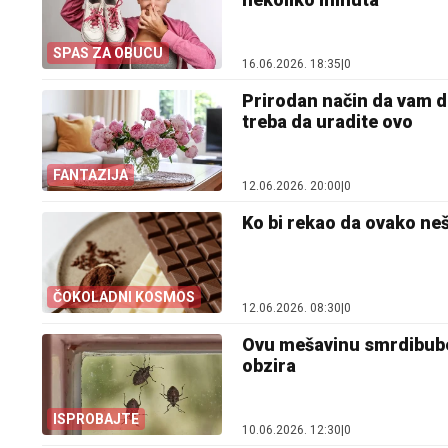
SPAS ZA OBUCU
16.06.2026. 18:35
|
0
Prirodan način da vam d
treba da uradite ovo
FANTAZIJA
12.06.2026. 20:00
|
0
Ko bi rekao da ovako neš
ČOKOLADNI KOSMOS
12.06.2026. 08:30
|
0
Ovu mešavinu smrdibube 
obzira
ISPROBAJTE
10.06.2026. 12:30
|
0