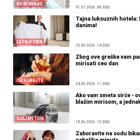
KO BI REKAO
01.07.2026. 08:30
|
0
Tajna luksuznih hotela: N
danima!
LETNJI TRIK
25.06.2026. 14:20
|
0
Zbog ove greške vam par
mirisati ceo dan
ISPROBAJTE
24.06.2026. 11:30
|
0
Ako vam smeta sirće - o
blažim mirisom, a jedn
SJAJAN TRIK
18.06.2026. 15:30
|
0
Zaboravite na sodu bikar
nekoliko minuta