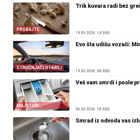
Trik kuvara radi bez gre
PROBAJTE
19.05.2026. 14:30
|
0
Evo šta udišu vozači: Mi
STRUČNJACI OTKRILI
19.05.2026. 08:30
|
0
Veš vam smrdi i posle pr
MAJSTORI
06.05.2026. 18:35
|
0
UPOZORAVAJU
Smrad iz odvoda vas izl