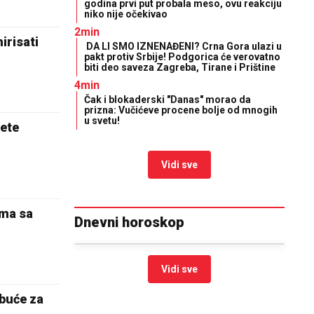
godina prvi put probala meso, ovu reakciju
niko nije očekivao
2min
irisati
DA LI SMO IZNENAĐENI? Crna Gora ulazi u
pakt protiv Srbije! Podgorica će verovatno
biti deo saveza Zagreba, Tirane i Prištine
4min
Čak i blokaderski "Danas" morao da
prizna: Vučićeve procene bolje od mnogih
u svetu!
ćete
Vidi sve
oma sa
Dnevni horoskop
Vidi sve
obuće za