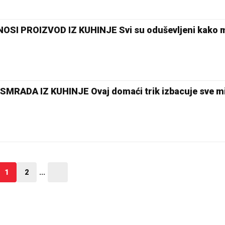
SI PROIZVOD IZ KUHINJE Svi su oduševljeni kako mi
RADA IZ KUHINJE Ovaj domaći trik izbacuje sve mi
1
2
...