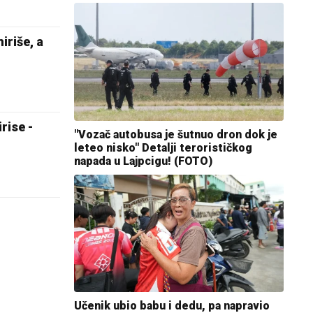
riše, a
rise -
"Vozač autobusa je šutnuo dron dok je
leteo nisko" Detalji terorističkog
napada u Lajpcigu! (FOTO)
Učenik ubio babu i dedu, pa napravio