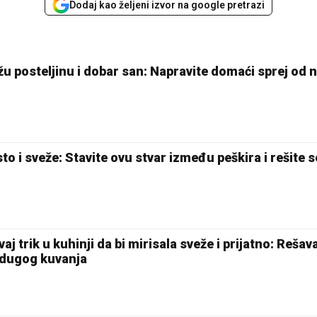
Dodaj kao željeni izvor na google pretrazi
u posteljinu i dobar san: Napravite domaći sprej od n
to i sveže: Stavite ovu stvar između peškira i rešite s
j trik u kuhinji da bi mirisala sveže i prijatno: Reša
n dugog kuvanja