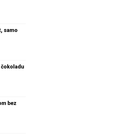
t, samo
a čokoladu
vom bez