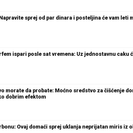
apravite sprej od par dinara i posteljina će vam leti m
fem ispari posle sat vremena: Uz jednostavnu caku 
vo morate da probate: Moćno sredstvo za čišćenje d
ako dobrim efektom
bonu: Ovaj domaći sprej uklanja neprijatan miris iz 