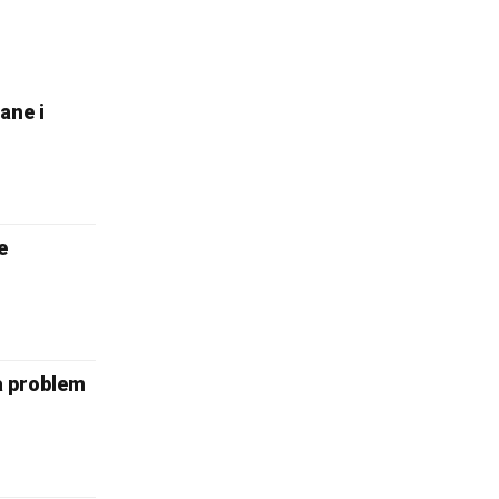
ane i
e
va problem