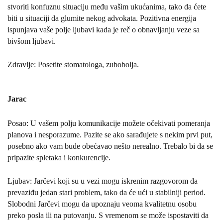
stvoriti konfuznu situaciju među vašim ukućanima, tako da ćete
biti u situaciji da glumite nekog advokata. Pozitivna energija
ispunjava vaše polje ljubavi kada je reč o obnavljanju veze sa
bivšom ljubavi.
Zdravlje: Posetite stomatologa, zubobolja.
Jarac
Posao: U vašem polju komunikacije možete očekivati pomeranja
planova i nesporazume. Pazite se ako sarađujete s nekim prvi put,
posebno ako vam bude obećavao nešto nerealno. Trebalo bi da se
pripazite spletaka i konkurencije.
Ljubav: Jarčevi koji su u vezi mogu iskrenim razgovorom da
prevaziđu jedan stari problem, tako da će ući u stabilniji period.
Slobodni Jarčevi mogu da upoznaju veoma kvalitetnu osobu
preko posla ili na putovanju. S vremenom se može ispostaviti da