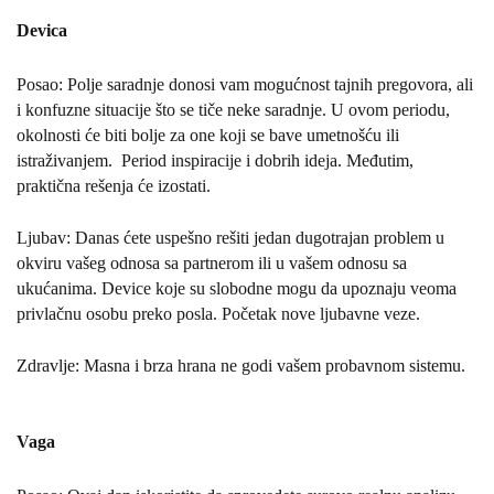
Devica
Posao: Polje saradnje donosi vam mogućnost tajnih pregovora, ali
i konfuzne situacije što se tiče neke saradnje. U ovom periodu,
okolnosti će biti bolje za one koji se bave umetnošću ili
istraživanjem.
Period inspiracije i dobrih ideja. Međutim,
praktična rešenja će izostati.
Ljubav: Danas ćete uspešno rešiti jedan dugotrajan problem u
okviru vašeg odnosa sa partnerom ili u vašem odnosu sa
ukućanima. Device koje su slobodne mogu da upoznaju veoma
privlačnu osobu preko posla. Početak nove ljubavne veze.
Zdravlje: Masna i brza hrana ne godi vašem probavnom sistemu.
Vaga