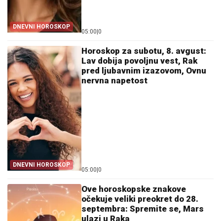
DNEVNI HOROSKOP
05:00
|
0
Horoskop za subotu, 8. avgust:
Lav dobija povoljnu vest, Rak
pred ljubavnim izazovom, Ovnu
nervna napetost
DNEVNI HOROSKOP
05:00
|
0
Ove horoskopske znakove
očekuje veliki preokret do 28.
septembra: Spremite se, Mars
ulazi u Raka