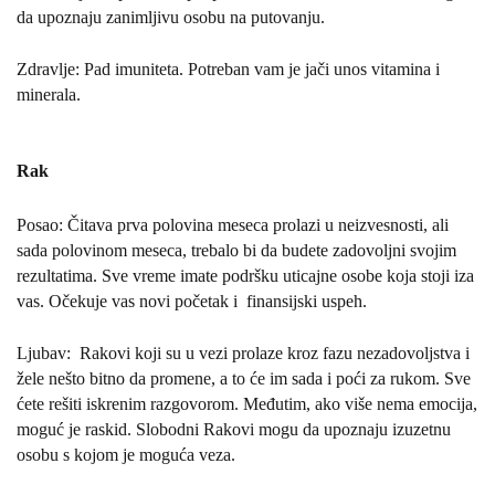
da upoznaju zanimljivu osobu na putovanju.
Zdravlje: Pad imuniteta. Potreban vam je jači unos vitamina i
minerala.
Rak
Posao: Čitava prva polovina meseca prolazi u neizvesnosti, ali
sada polovinom meseca, trebalo bi da budete zadovoljni svojim
rezultatima. Sve vreme imate podršku uticajne osobe koja stoji iza
vas. Očekuje vas novi početak i
finansijski uspeh.
Ljubav:
Rakovi koji su u vezi prolaze kroz fazu nezadovoljstva i
žele nešto bitno da promene, a to će im sada i poći za rukom. Sve
ćete rešiti iskrenim razgovorom. Međutim, ako više nema emocija,
moguć je raskid. Slobodni Rakovi mogu da upoznaju izuzetnu
osobu s kojom je moguća veza.