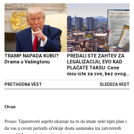
TRAMP NAPADA KUBU?
PREDALI STE ZAHTEV ZA
Drama u Vašingtonu
LEGALIZACIJU, EVO KAD
PLAĆATE TAKSU: Cene
nisu iste za sve, bez ovog
papira sve propada
PRETHODNA VEST
SLEDEĆA VEST
Ovan
Posao: Tajanstveni aspekt ukazuje na to da imate neki tajni plan i
da vas u ovom periodu očekuje dosta sastanaka iza zatvorenih