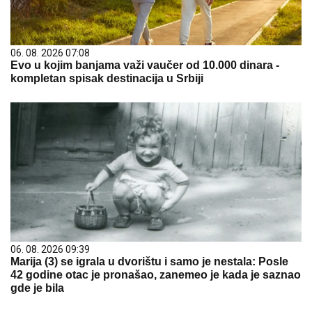
06. 08. 2026 07:08
Evo u kojim banjama važi vaučer od 10.000 dinara -
kompletan spisak destinacija u Srbiji
06. 08. 2026 09:39
Marija (3) se igrala u dvorištu i samo je nestala: Posle
42 godine otac je pronašao, zanemeo je kada je saznao
gde je bila