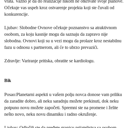
vrata. Važno je da do realizacije nikom ne otkrivate svoje planove.
Očekuje vas uspeh kroz ostvarenje projekta koji ste čuvali od
konkurencije.
Ljubav: Slobodne Ovnove očekuje poznanstvo sa atraktivnom
osobom, za koju kasnije mogu da saznaju da zapravo nije
slobodna. Ovnovi koji su u vezi mogu da prolaze kroz nestabilnu
fazu u odnosu s partnerom, ali će to ubrzo prevazići.
Zdravlje: Variranje pritiska, obratite se kardiologu.
Bik
Posao:Planetarni aspekti u vašem polju novca donose vam priliku
da zaradite dobro, ali neku saradnju možete prekinuti, dok neku
potpuno novu možete započeti. Spremni ste na promene i želite
nešto novo, neku novu dinamiku i radno okruženje.
Ljubav: Odlučili ste da pređete granicu prijateljstva sa osobom