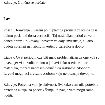
Zdravlje: Odlično se osećate.
Lav
Posao: Dešavanja u vašem polju platnog prometa znače da će u
obimu posla biti dosta oscilacija. Taj nestabilan period će vam
doneti oprez u rukovanju novcem za dalje investicije, ali ako
budete spremni na rizičnu investiciju, zaradićete dobro.
Ljubav: Ovaj period može biti malo problematičan za one koji su
u vezi, jer vi ne volite rutinu u ljubavi i ako osetite zamor
materijala, možete naprasno odlučiti da raskinete. Slobodni
Lavovi mogu ući u vezu s osobom koju ne poznaju dovoljno.
Zdravlje: Potrebna vam je aktivnost. Svakako vam nije potrebna
preterana akcija, za početak šetnja i plivanje vam mogu samo
goditi.