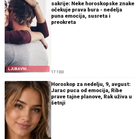
sakrije: Neke horoskopske znake
očekuje prava bura - nedelja
puna emocija, susreta i
preokreta
LJUBAVNI
17:10
|
0
HOROSKOP
Horoskop za nedelju, 9, avgust:
Jarac puca od emocija, Ribe
prave tajne planove, Rak uživa u
šetnji