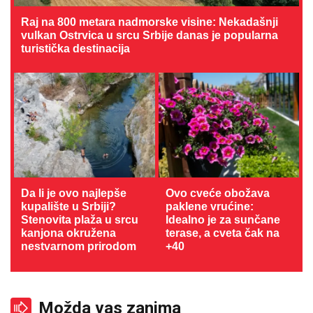
Raj na 800 metara nadmorske visine: Nekadašnji
vulkan Ostrvica u srcu Srbije danas je popularna
turistička destinacija
Da li je ovo najlepše
Ovo cveće obožava
kupalište u Srbiji?
paklene vrućine:
Stenovita plaža u srcu
Idealno je za sunčane
kanjona okružena
terase, a cveta čak na
nestvarnom prirodom
+40
Možda vas zanima