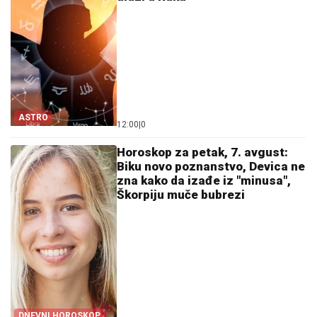
ASTRO
12:00
|
0
Horoskop za petak, 7. avgust:
Biku novo poznanstvo, Devica ne
zna kako da izađe iz "minusa",
Škorpiju muče bubrezi
DNEVNI HOROSKOP