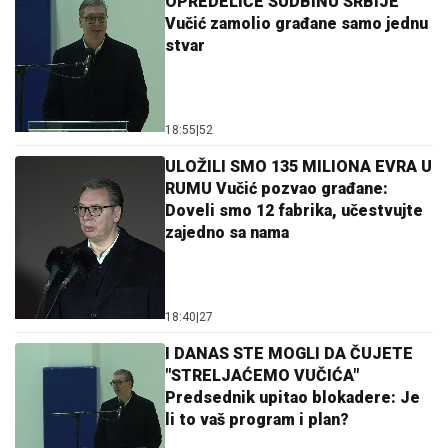
OPREDELIĆE SUDBINU SRBIJE
Vučić zamolio građane samo jednu
stvar
18:55
|
52
ULOŽILI SMO 135 MILIONA EVRA U
RUMU Vučić pozvao građane:
Doveli smo 12 fabrika, učestvujte
zajedno sa nama
18:40
|
27
I DANAS STE MOGLI DA ČUJETE
"STRELJAĆEMO VUČIĆA"
Predsednik upitao blokadere: Je
li to vaš program i plan?