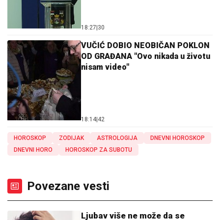
18:27
|
30
VUČIĆ DOBIO NEOBIČAN POKLON
OD GRAĐANA "Ovo nikada u životu
nisam video"
18:14
|
42
HOROSKOP
ZODIJAK
ASTROLOGIJA
DNEVNI HOROSKOP
DNEVNI HORO
HOROSKOP ZA SUBOTU
Povezane vesti
Ljubav više ne može da se