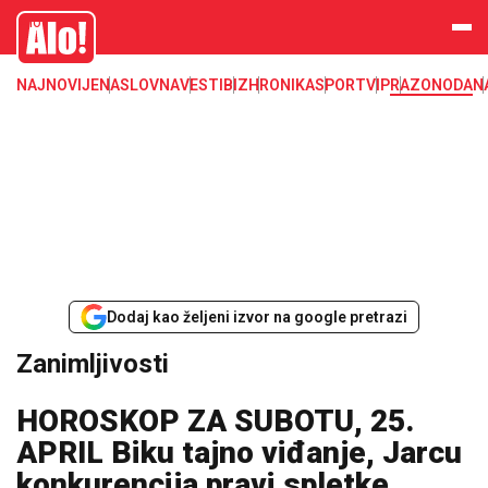
Zanimljivosti
Alo
NAJNOVIJE
NASLOVNA
VESTI
BIZ
HRONIKA
SPORT
VIP
RAZONODA
N
Dodaj kao željeni izvor na google pretrazi
Zanimljivosti
HOROSKOP ZA SUBOTU, 25.
APRIL Biku tajno viđanje, Jarcu
konkurencija pravi spletke,