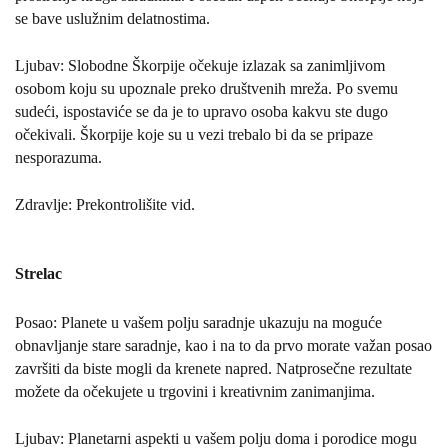
se bave uslužnim delatnostima.
Ljubav: Slobodne Škorpije očekuje izlazak sa zanimljivom
osobom koju su upoznale preko društvenih mreža. Po svemu
sudeći, ispostaviće se da je to upravo osoba kakvu ste dugo
očekivali. Škorpije koje su u vezi trebalo bi da se pripaze
nesporazuma.
Zdravlje: Prekontrolišite vid.
Strelac
Posao: Planete u vašem polju saradnje ukazuju na moguće
obnavljanje stare saradnje, kao i na to da prvo morate važan posao
završiti da biste mogli da krenete napred. Natprosečne rezultate
možete da očekujete u trgovini i kreativnim zanimanjima.
Ljubav: Planetarni aspekti u vašem polju doma i porodice mogu