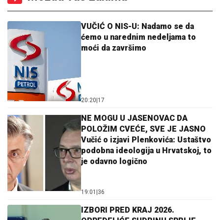
VUČIĆ O NIS-U: Nadamo se da
ćemo u narednim nedeljama to
moći da završimo
20:20
|
17
NE MOGU U JASENOVAC DA
POLOŽIM CVEĆE, SVE JE JASNO
Vučić o izjavi Plenkovića: Ustaštvo
podobna ideologija u Hrvatskoj, to
je odavno logično
19:01
|
36
IZBORI PRED KRAJ 2026.