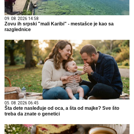
09. 08. 2026 14:58
Zovu ih srpski "mali Karibi" - mestašce je kao sa
razglednice
05. 08. 2026 06:45
Šta dete nasleđuje od oca, a šta od majke? Sve što
treba da znate o genetici