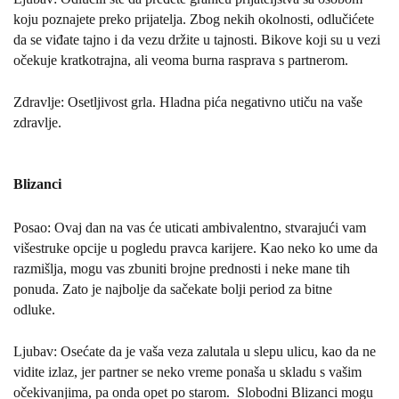
koju poznajete preko prijatelja. Zbog nekih okolnosti, odlučićete
da se viđate tajno i da vezu držite u tajnosti. Bikove koji su u vezi
očekuje kratkotrajna, ali veoma burna rasprava s partnerom.
Zdravlje: Osetljivost grla. Hladna pića negativno utiču na vaše
zdravlje.
Blizanci
Posao: Ovaj dan na vas će uticati ambivalentno, stvarajući vam
višestruke opcije u pogledu pravca karijere. Kao neko ko ume da
razmišlja, mogu vas zbuniti brojne prednosti i neke mane tih
ponuda. Zato je najbolje da sačekate bolji period za bitne
odluke.
Ljubav: Osećate da je vaša veza zalutala u slepu ulicu, kao da ne
vidite izlaz, jer partner se neko vreme ponaša u skladu s vašim
očekivanjima, pa onda opet po starom.
Slobodni Blizanci mogu