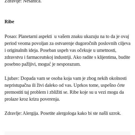
Zdravlje: Nesanica.
Ribe
Posao: Planetarni aspekti
u vašem znaku ukazuju na to da je ovaj
period veoma povoljan za ostvarenje dugoročnih poslovnih ciljeva
i originalnih ideja. Poseban uspeh vas očekuje u umetnosti,
zdravstvu i farmaceutskoj industriji. Ako radite s klijentima, budite
posebno pažljivi, moguć je nesporazum.
Ljubav: Dopada vam se osoba koja vam je zbog nekih okolnosti
nepristupačna ili živi daleko od vas. Uprkos tome, uspešno ćete
premostiti taj problem i zbližiti se. Ribe koje su u vezi mogu da
prolaze kroz krizu poverenja.
Zdravlje: Alergija. Posetite alergologa kako bi ste našli uzrok.