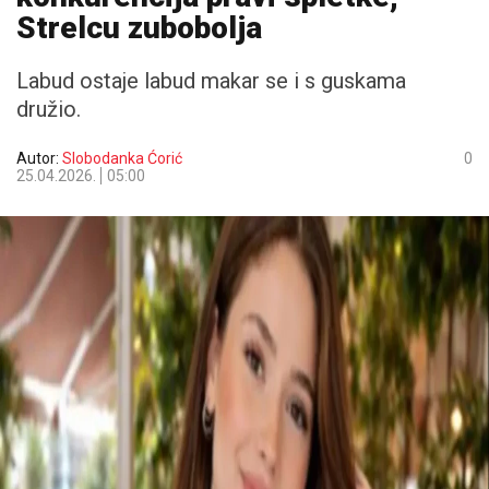
Strelcu zubobolja
Labud ostaje labud makar se i s guskama
družio.
Autor:
Slobodanka Ćorić
0
25.04.2026.
05:00