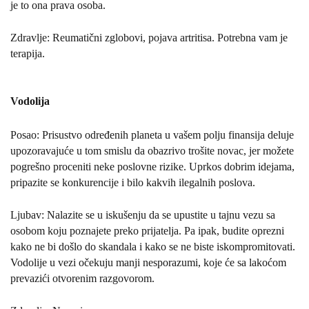
je to ona prava osoba.
Zdravlje: Reumatični zglobovi, pojava artritisa. Potrebna vam je
terapija.
Vodolija
Posao: Prisustvo određenih planeta u vašem polju finansija deluje
upozoravajuće u tom smislu da obazrivo trošite novac, jer možete
pogrešno proceniti neke poslovne rizike. Uprkos dobrim idejama,
pripazite se konkurencije i bilo kakvih ilegalnih poslova.
Ljubav: Nalazite se u iskušenju da se upustite u tajnu vezu sa
osobom koju poznajete preko prijatelja. Pa ipak, budite oprezni
kako ne bi došlo do skandala i kako se ne biste iskompromitovati.
Vodolije u vezi očekuju manji nesporazumi, koje će sa lakoćom
prevazići otvorenim razgovorom.