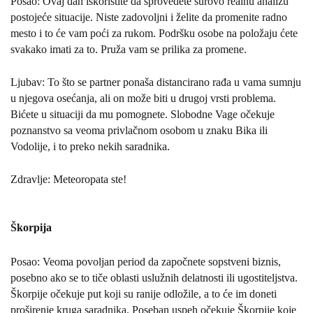
Posao: Ovaj dan iskoristite da sprovedete surovo realnu analizu
postojeće situacije. Niste zadovoljni i želite da promenite radno
mesto i to će vam poći za rukom. Podršku osobe na položaju ćete
svakako imati za to. Pruža vam se prilika za promene.
Ljubav: To što se partner ponaša distancirano rađa u vama sumnju
u njegova osećanja, ali on može biti u drugoj vrsti problema.
Bićete u situaciji da mu pomognete. Slobodne Vage očekuje
poznanstvo sa veoma privlačnom osobom u znaku Bika ili
Vodolije, i to preko nekih saradnika.
Zdravlje: Meteoropata ste!
Škorpija
Posao: Veoma povoljan period da započnete sopstveni biznis,
posebno ako se to tiče oblasti uslužnih delatnosti ili ugostiteljstva.
Škorpije očekuje put koji su ranije odložile, a to će im doneti
proširenje kruga saradnika. Poseban uspeh očekuje Škorpije koje