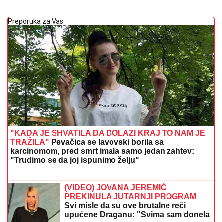
Preporuka za Vas
"KADA JE SHVATILA DA DOLAZI KRAJ TO NAM JE
TRAŽILA"
Pevačica se lavovski borila sa
karcinomom, pred smrt imala samo jedan zahtev:
"Trudimo se da joj ispunimo želju"
Čitav svet priča o Sinerovoj povredi!
Italijan pred odlukom sezone, otkriveni
svi detalji