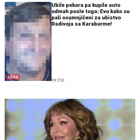
Ubile pekara pa kupile auto
odmah posle toga: Evo kako su
pali osumnjičeni za ubistvo
Radivoja sa Karaburme!
UŽAS
09:27
|
0