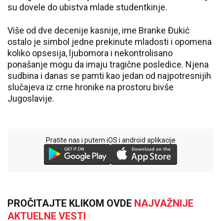
su dovele do ubistva mlade studentkinje.
Više od dve decenije kasnije, ime Branke Đukić
ostalo je simbol jedne prekinute mladosti i opomena
koliko opsesija, ljubomora i nekontrolisano
ponašanje mogu da imaju tragične posledice. Njena
sudbina i danas se pamti kao jedan od najpotresnijih
slučajeva iz crne hronike na prostoru bivše
Jugoslavije.
Pratite nas i putem iOS i android aplikacije
PROČITAJTE KLIKOM OVDE
NAJVAŽNIJE
AKTUELNE VESTI