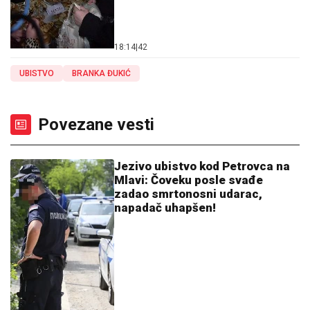
18:14
|
42
UBISTVO
BRANKA ĐUKIĆ
Povezane vesti
Jezivo ubistvo kod Petrovca na
Mlavi: Čoveku posle svađe
zadao smrtonosni udarac,
napadač uhapšen!