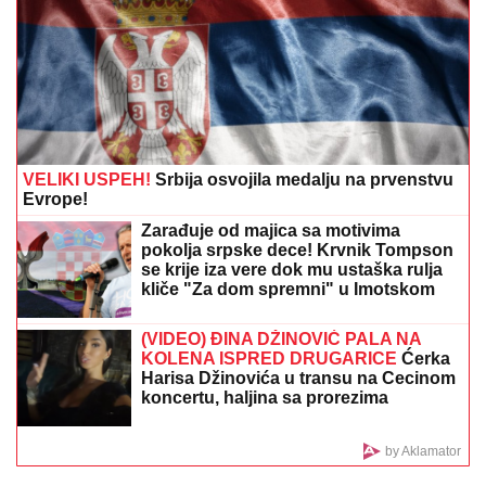
da odustajem"
OVO JE NAJLEPŠA VILA U
BEOGRADU
Naš sportista kupio kuću
od TRI MILIONA EVRA, a ne živi u
Srbiji: Ima privatan bazen i fitnes salu
OVO NEMA NI U "BETON LIGI":
Ispucao loptu i
izazvao saobraćajku (VIDEO)
Potvrđeno: Zmaj od Šipova ulazi u
rijaliti Elita 10