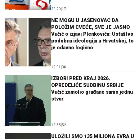
20:20
|
17
NE MOGU U JASENOVAC DA
POLOŽIM CVEĆE, SVE JE JASNO
Vučić o izjavi Plenkovića: Ustaštvo
podobna ideologija u Hrvatskoj, to
je odavno logično
19:01
|
36
IZBORI PRED KRAJ 2026.
OPREDELIĆE SUDBINU SRBIJE
Vučić zamolio građane samo jednu
stvar
18:55
|
52
ULOŽILI SMO 135 MILIONA EVRA U