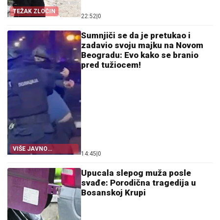
TEŽAK ZLOČIN
22:52
|
0
Sumnjiči se da je pretukao i
zadavio svoju majku na Novom
Beogradu: Evo kako se branio
pred tužiocem!
VIŠE JAVNO
14:45
|
0
TUŽILAŠTVO
Upucala slepog muža posle
svađe: Porodična tragedija u
Bosanskoj Krupi