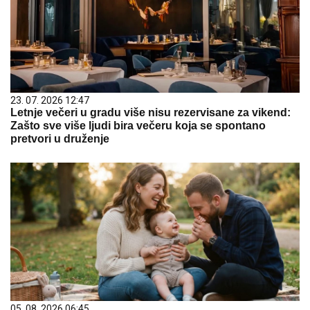
23. 07. 2026 12:47
Letnje večeri u gradu više nisu rezervisane za vikend:
Zašto sve više ljudi bira večeru koja se spontano
pretvori u druženje
05. 08. 2026 06:45