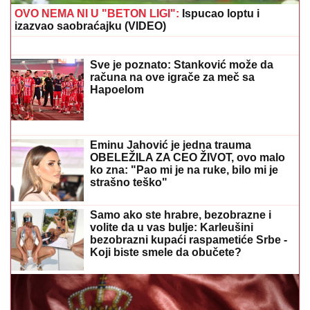
(VIDEO) MARIJANA MATEUS ĐUSKA
ISPRED BINE
Uhvatili smo je na
Cecinom koncertu, u miniću pokazala
izvajane noge, u publici i ova poznata
pevačica uživa sa mužem
STRAVIČNA NESREĆA KOD JASENOVIKA!
Strahuje
se da ima TEŠKO POVREĐENIH, sve vrvi od policije i
Hitne pomoći (FOTO)
"ŽELIM BEBU"
Jelena Gavrilović
progovorila o svadbi i renoviranju
kuće: "Išla sam roditeljima da kažem