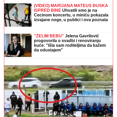
ON JE NOVI UČESNIK ELITE 10
Željko
Mitrović potvrdio njegov ulazak:
Nestao iz javnosti, pa pravio skandale
i bio hapšen
"ŽIVOT KOJI ČUVAM VIŠE OD SVOG"
Bojana
Barović se oglasila posebnim razlogom, emocije je
savladale: "Prošlo je 10 godina"
"ŽELIM BEBU"
Jelena Gavrilović
progovorila o svadbi, renoviranju
kuće, zašto je pristala na rijaliti i
obnaživanje: "Išla sam roditeljima da
kažem da odustajem"