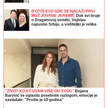
(VIDEO) JOVANA JEREMIĆ
PREKINULA JUTARNJI PROGRAM
Svi misle da su ove brutalne reči
upućene Draganu: "Svima sam donela
samo dobro"
DANAS SLAVIMO DVA VELIKA
SVETITELjA: Uradite
ovo za zdravlje i zaštitite svoj dom
(FOTO) EVO GDE SE NALAZI PRVI
MUŽ JOVANE JEREMIĆ
Dok svi bruje
o Draganovoj veridbi, Vojislav
napustio Srbiju, a voditeljki je velika
podrška: "Brak nam je bio savršen"