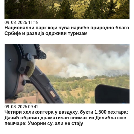
09. 08. 2026 11:18
Национални парк који чува највеће природно благо
Србије и развија одрживи туризам
09. 08. 2026 09:42
Четири хеликоптера у ваздуху, букти 1.500 хехтара:
Дачић објавио драматичан снимак из Делиблатске
пешчаре: Уморни су, али не стају