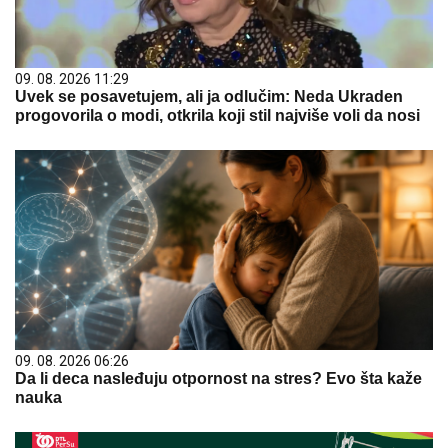
09. 08. 2026 11:29
Uvek se posavetujem, ali ja odlučim: Neda Ukraden
progovorila o modi, otkrila koji stil najviše voli da nosi
09. 08. 2026 06:26
Da li deca nasleđuju otpornost na stres? Evo šta kaže
nauka