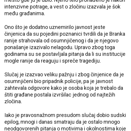
intenzivne potrage, a vest o zločinu izazvala je šok
među građanima.
Ono što je dodatno uznemirilo javnost jeste
činjenica da su pojedini poznanici tvrdili da je Branka
ranije strahovala od osumnjičenog i da je njegovo
ponašanje izazivalo nelagodu. Upravo zbog toga
godinama su se postavljala pitanja da li su institucije
mogle ranije da reaguju i spreče tragediju.
Slučaj je izazvao veliku pažnju i zbog činjenice da je
osumnjičeni bio pripadnik policije, pa je javnost
zahtevala odgovore kako je osoba koja je trebalo da
štiti građane postala izvršilac jednog od najtežih
zločina.
Iako je pravosnažnom presudom slučaj dobio sudski
epilog, mnogi i danas smatraju da je ostalo mnogo
neodgovorenih pitanja o motivima i okolnostima koje