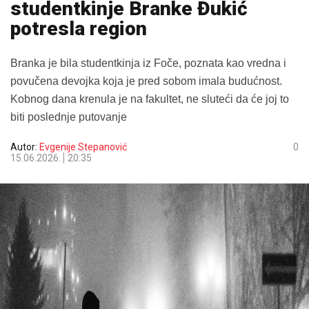
studentkinje Branke Đukić
potresla region
Branka je bila studentkinja iz Foče, poznata kao vredna i
povučena devojka koja je pred sobom imala budućnost.
Kobnog dana krenula je na fakultet, ne sluteći da će joj to
biti poslednje putovanje
Autor:
Evgenije Stepanović
0
15.06.2026.
20:35