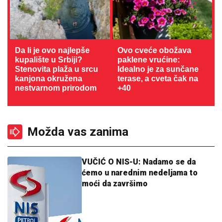
Da li je ovo najlepše
Ovo cveće obožava
kupalište u Srbiji?
paklene vrućine:
Stenovita plaža u srcu
Idealno je za sunčane
kanjona okružena
terase, a cveta čak na
nestvarnom prirodom
+40
Možda vas zanima
VUČIĆ O NIS-U: Nadamo se da
ćemo u narednim nedeljama to
moći da završimo