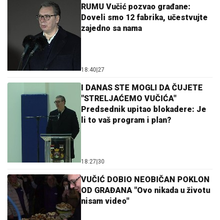
RUMU Vučić pozvao građane:
Doveli smo 12 fabrika, učestvujte
zajedno sa nama
18:40
|
27
I DANAS STE MOGLI DA ČUJETE
"STRELJAĆEMO VUČIĆA"
Predsednik upitao blokadere: Je
li to vaš program i plan?
18:27
|
30
VUČIĆ DOBIO NEOBIČAN POKLON
OD GRAĐANA "Ovo nikada u životu
nisam video"