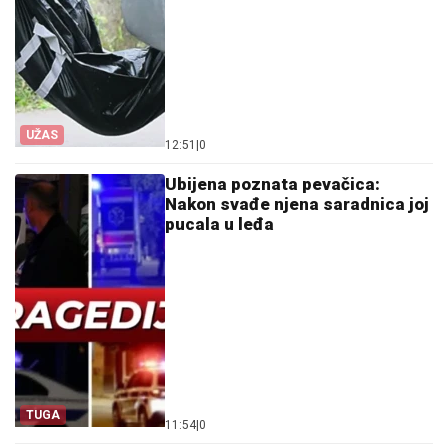
UŽAS
12:51
|
0
Ubijena poznata pevačica:
Nakon svađe njena saradnica joj
pucala u leđa
TUGA
11:54
|
0