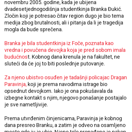
novembru 2005. godine, kada je ubijena
dvadesetjednogodišnja studentkinja Branka Đukić.
Zločin koji je potresao čitav region dugo je bio tema
medija zbog brutalnosti, ali i pitanja da li je tragedija
mogla da bude sprečena.
Branka je bila studentkinja iz Foče, poznata kao
vredna i povučena devojka koja je pred sobom imala
budućnos
t. Kobnog dana krenula je na fakultet, ne
sluteći da će joj to biti poslednje putovanje.
Za njeno ubistvo osuđen je tadašnji policajac Dragan
Paravinja,
koji je prema navodima istrage bio
opsednut devojkom. Iako je ona pokušavala da
izbegne kontakt s njim, njegovo ponašanje postajalo
je sve nametljivije.
Prema utvrđenim činjenicama, Paravinja je kobnog
dana presreo Branku, a zatim je odveo na osamljeno
mesto gde ju je ubio. Njeno telo pronađeno je nakon