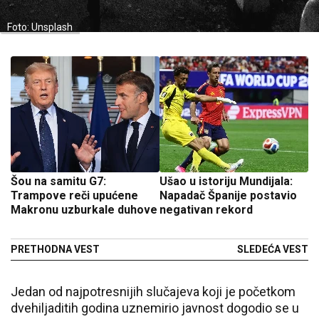
Foto: Unsplash
Šou na samitu G7:
Ušao u istoriju Mundijala:
Trampove reči upućene
Napadač Španije postavio
Makronu uzburkale duhove
negativan rekord
PRETHODNA VEST
SLEDEĆA VEST
Jedan od najpotresnijih slučajeva koji je početkom
dvehiljaditih godina uznemirio javnost dogodio se u