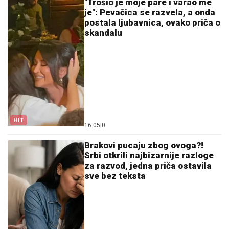
"Trošio je moje pare i varao me
je": Pevačica se razvela, a onda
postala ljubavnica, ovako priča o
skandalu
HIT
16:05
|
0
Brakovi pucaju zbog ovoga?!
Srbi otkrili najbizarnije razloge
za razvod, jedna priča ostavila
sve bez teksta