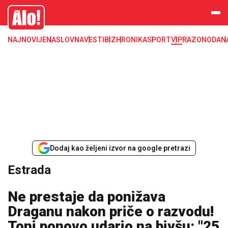
Estrada, poznati, VIP
Alo
NAJNOVIJE
NASLOVNA
VESTI
BIZ
HRONIKA
SPORT
VIP
RAZONODA
N
Dodaj kao željeni izvor na google pretrazi
Estrada
Ne prestaje da ponižava
Draganu nakon priče o razvodu!
Toni ponovo udario na bivšu: "25