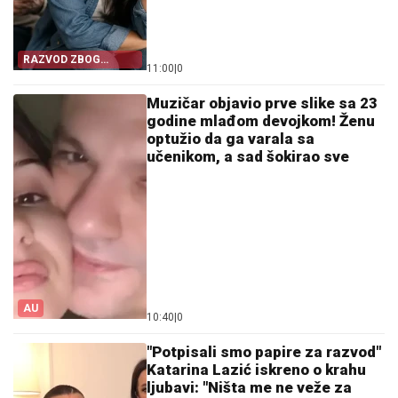
RAZVOD ZBOG
11:00
|
0
SITNICE
Muzičar objavio prve slike sa 23
godine mlađom devojkom! Ženu
optužio da ga varala sa
učenikom, a sad šokirao sve
AU
10:40
|
0
"Potpisali smo papire za razvod"
Katarina Lazić iskreno o krahu
ljubavi: "Ništa me ne veže za