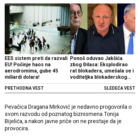
EES sistem preti da razvali
Ponoš oduvao Jakšića
EU! Počinje haos na
zbog Đilasa: Eksplodirao
aerodromima, gube 45
rat blokadera, umešala se i
miliardi dolara!
voditeljka blokaderskog
medija
PRETHODNA VEST
SLEDEĆA VEST
Pevačica Dragana Mirković je nedavno progovorila o
svom razvodu od poznatog biznismena Tonija
Bijelića, a nakon javne priče on ne prestaje da je
provocira.