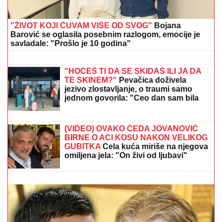
"ŽIVOT KOJI ČUVAM VIŠE OD SVOG"
Bojana
Barović se oglasila posebnim razlogom, emocije je
savladale: "Prošlo je 10 godina"
JOŠ JEDNA DETONACIJA U
BEOGRADU!
Rakovica se zatresla
usred noći: Na licu mesta krater,
policija traga za počiniocem
"HOĆEŠ TI DA SE SKIDAŠ ILI JA DA
TE SKINEM?"
Pevačica doživela
jezivo zlostavljanje, o traumi samo
jednom govorila: "Ceo dan sam bila
zaključana"