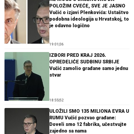
POLOŽIM CVEĆE, SVE JE JASNO
Vučić o izjavi Plenkovića: Ustaštvo
podobna ideologija u Hrvatskoj, to
je odavno logično
19:01
|
36
IZBORI PRED KRAJ 2026.
OPREDELIĆE SUDBINU SRBIJE
Vučić zamolio građane samo jednu
stvar
18:55
|
52
ULOŽILI SMO 135 MILIONA EVRA U
RUMU Vučić pozvao građane:
Doveli smo 12 fabrika, učestvujte
zajedno sa nama