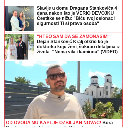
(FOTO) SVI GLEDAJU U SARU JO!
Pevačica i Aleksa
Bjelogrlić ne skidaju osmeh sa lica, a ona jednim
potezom OČARALA SVE
STRAVIČNA NESREĆA KOD
JASENOVIKA!
Strahuje se da ima
TEŠKO POVREĐENIH, sve vrvi od
policije i Hitne pomoći (FOTO)
ŽENA MARKA JANKETIĆA U
KUPAĆEM!
Glumac objavio slike sa
letovanja, razmenjuju nežnosti na
plaži: On bez majice, pokazao koliko je
posvećen otac