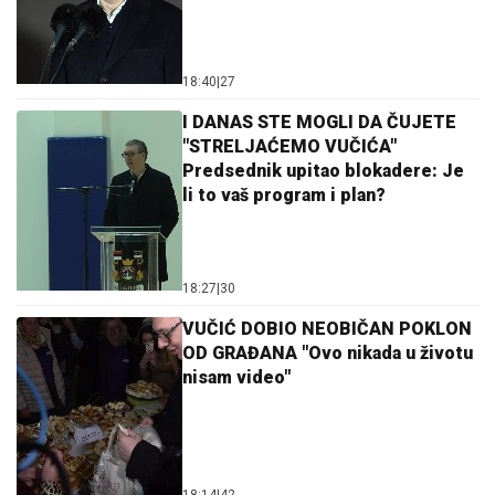
18:40
|
27
I DANAS STE MOGLI DA ČUJETE
"STRELJAĆEMO VUČIĆA"
Predsednik upitao blokadere: Je
li to vaš program i plan?
18:27
|
30
VUČIĆ DOBIO NEOBIČAN POKLON
OD GRAĐANA "Ovo nikada u životu
nisam video"
18:14
|
42