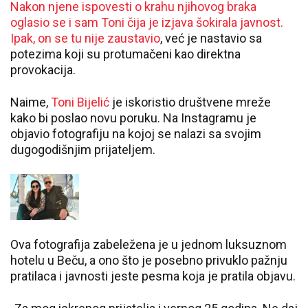
Nakon njene ispovesti o krahu njihovog braka
oglasio se i sam Toni čija je izjava šokirala javnost.
Ipak, on se tu nije zaustavio
, već je nastavio sa
potezima koji su protumačeni kao direktna
provokacija.
Naime,
Toni Bijelić
je iskoristio društvene mreže
kako bi poslao novu poruku. Na Instagramu je
objavio fotografiju na kojoj se nalazi sa svojim
dugogodišnjim prijateljem.
Ova fotografija zabeležena je u jednom luksuznom
hotelu u Beču, a ono što je posebno privuklo pažnju
pratilaca i javnosti jeste pesma koja je pratila objavu.