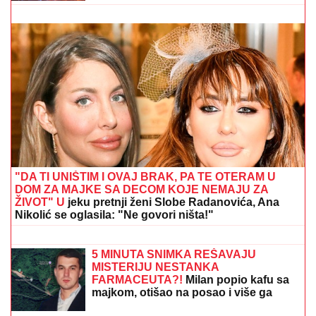
NOVAK ĐOKOVIĆ REAGOVAO ZBOG SLIKE BIVŠEG
MUŽA DRAGANE MIRKOVIĆ
Toni Bijelić se pohvalio!
Potez slavnog tenisera iznenadio sve - o ovome se i
dalje priča
"TO JE VELIKA IZJAVA"
Tramp otkrio
šta bi moglo da promeni istoriju SAD
Roditelji su mu ugovorili brak sa
drugom ženom, a on oženio bivšu
svog prijatelja: Ljubavna priča slavnog
para je jedna od najlepših, a malo ko
zna detalje