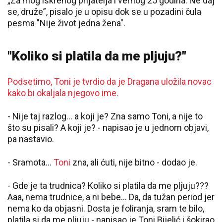
„Za mog iskrenog prijatelja i vernog 25 godina. Ne daj
se, druže”, pisalo je u opisu dok se u pozadini čula
pesma "Nije život jedna žena".
"Koliko si platila da me pljuju?"
Podsetimo, Toni je tvrdio da je Dragana uložila novac
kako bi okaljala njegovo ime.
- Nije taj razlog... a koji je? Zna samo Toni, a nije to
što su pisali? A koji je? - napisao je u jednom objavi,
pa nastavio.
- Sramota...
Toni
zna, ali ćuti, nije bitno - dodao je.
- Gde je ta trudnica? Koliko si platila da me pljuju???
Aaa, nema trudnice, a ni bebe... Da, da tužan period jer
nema ko da objasni. Dosta je foliranja, sram te bilo,
platila si da me pljuju - napisao je Toni Bijelić i šokirao