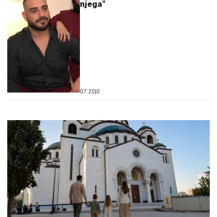
njega"
07:20
|
0