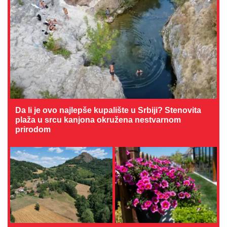
Da li je ovo najlepše kupalište u Srbiji? Stenovita
plaža u srcu kanjona okružena nestvarnom
prirodom