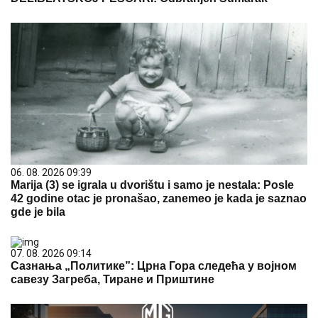
06. 08. 2026 09:39
Marija (3) se igrala u dvorištu i samo je nestala: Posle
42 godine otac je pronašao, zanemeo je kada je saznao
gde je bila
07. 08. 2026 09:14
Сазнања „Политике”: Црна Гора следећа у војном
савезу Загреба, Тиране и Приштине