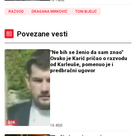
RAZVOD
DRAGANA MIRKOVIĆ
TONI BIJELIĆ
Povezane vesti
"Ne bih se ženio da sam znao"
Ovako je Karić pričao o razvodu
od Karleuše, pomenuo je i
predbračni ugovor
ŠOK
16:45
|
0