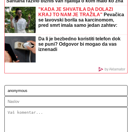
"DA TI UNIŠTIM I OVAJ BRAK, PA TE OTERAM U
DOM ZA MAJKE SA DECOM KOJE NEMAJU ZA
ŽIVOT" U
jeku pretnji ženi Slobe Radanovića, Ana
Nikolić se oglasila: "Ne govori ništa!"
DRAMA KOD NUKLEARKE U
RUMUNIJI:
Evo šta su komšije uradile
zbog niskog vodostaja Dunava
5 MINUTA SNIMKA REŠAVAJU
MISTERIJU NESTANKA
FARMACEUTA?!
Milan popio kafu sa
majkom, otišao na posao i više ga
NIKO NIJE VIDEO: Supruzi je poslao
OVU poruku (FOTO)