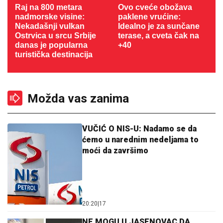
Raj na 800 metara
Ovo cveće obožava
nadmorske visine:
paklene vrućine:
Nekadašnji vulkan
Idealno je za sunčane
Ostrvica u srcu Srbije
terase, a cveta čak na
danas je popularna
+40
turistička destinacija
Možda vas zanima
VUČIĆ O NIS-U: Nadamo se da
ćemo u narednim nedeljama to
moći da završimo
20:20
|
17
NE MOGU U JASENOVAC DA