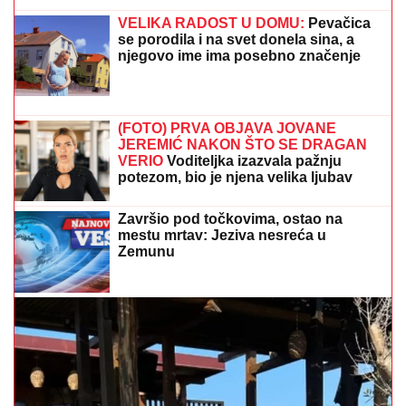
Bekvalac ima čet koji niko ne želi da
vidi, dotakla se i Dina Merlina:"Uplašila
bih se kada bi mi neko ukrao telefon"
Uroš Stanić OTKRIVA TAJNU SELIDBU! PRETNJE,
TUŽBE OD 200.000 EVRA i USLOVI za Elitu 10
ŠOKIRALI JAVNOST
IMALA JE 47 SINOVA I SAMO JEDNU
ĆERKU:
Evo zbog čega je Esma
Redžepova usvajala samo dečake,
pred smrt donela neočekivanu odluku