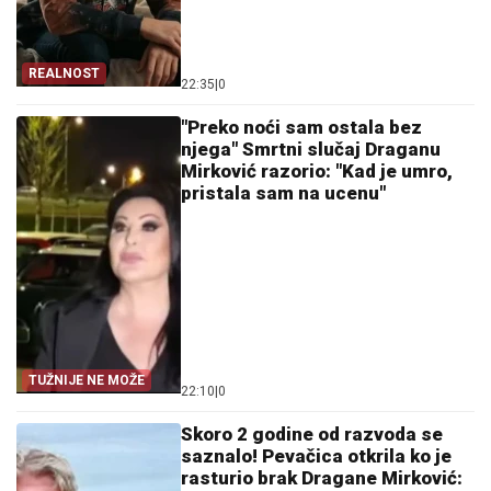
REALNOST
22:35
|
0
"Preko noći sam ostala bez
njega" Smrtni slučaj Draganu
Mirković razorio: "Kad je umro,
pristala sam na ucenu"
TUŽNIJE NE MOŽE
22:10
|
0
Skoro 2 godine od razvoda se
saznalo! Pevačica otkrila ko je
rasturio brak Dragane Mirković: