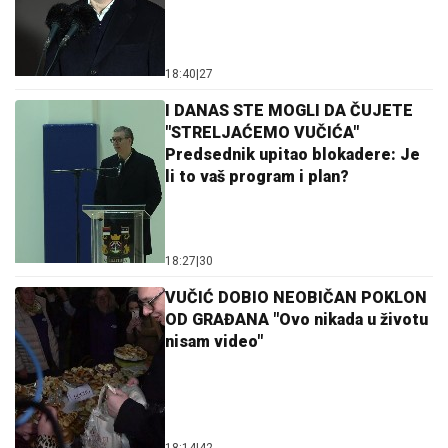
18:40
|
27
I DANAS STE MOGLI DA ČUJETE
"STRELJAĆEMO VUČIĆA"
Predsednik upitao blokadere: Je
li to vaš program i plan?
18:27
|
30
VUČIĆ DOBIO NEOBIČAN POKLON
OD GRAĐANA "Ovo nikada u životu
nisam video"
18:14
|
42