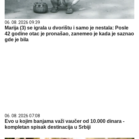
06. 08. 2026 09:39
Marija (3) se igrala u dvorištu i samo je nestala: Posle
42 godine otac je pronašao, zanemeo je kada je saznao
gde je bila
06. 08. 2026 07:08
Evo u kojim banjama važi vaučer od 10.000 dinara -
kompletan spisak destinacija u Srbiji