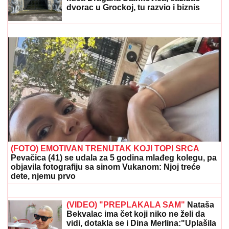
Ovako je izgledala SVADBA Saše Popovića i Suzane
Jovanović: PUSTILI JOJ SNIMAK nakon njegove
smrti, SAMO ŠTO NE KRENU SUZE, a ovakav poklon
za mladence se danas retko viđa!
OGROMNA KAMENA OGRADA I
GIPSANI LAVOVI
Ovo je porodična
kuća Dragana Stankovića, sazidao
dvorac u Grockoj, tu razvio i biznis
(VIDEO)
SPECIJALNA VEČERA
Matora okupila
najdraže ljude: Evo gde se opuštaju,
rijaliti učesnici puno srce (FOTO)