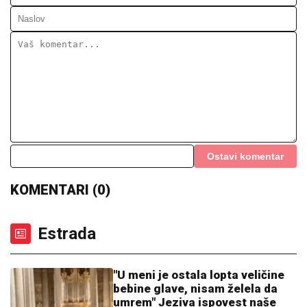
VELIKA RADOST U DOMU:
Pevačica
se porodila i na svet donela sina, a
njegovo ime ima posebno značenje
PORODILA SE ZVEZDA GRANDA
Plavokosa
pevačica donela na svet sina, roditelji dali ime sa
MOĆNIM ZNAČENJEM
(FOTO) PRVA OBJAVA JOVANE
JEREMIĆ NAKON ŠTO SE DRAGAN
VERIO
Voditeljka izazvala pažnju
potezom, bio je njena velika ljubav