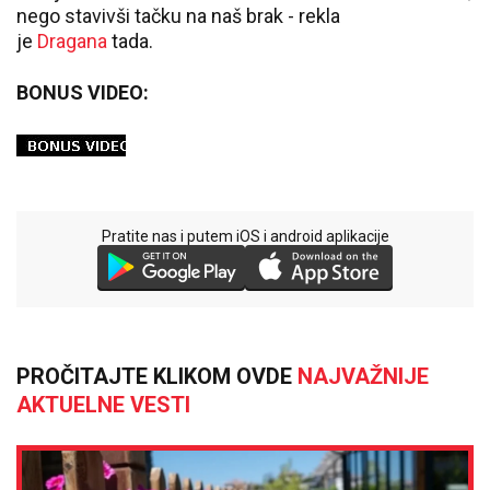
nego stavivši tačku na naš brak - rekla
je
Dragana
tada.
BONUS VIDEO:
Pratite nas i putem iOS i android aplikacije
PROČITAJTE KLIKOM OVDE
NAJVAŽNIJE
AKTUELNE VESTI