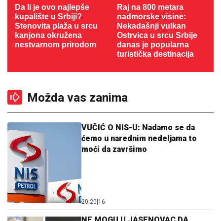
Da li je ovo najlepše
Raj na 800 metara
kupalište u Srbiji?
nadmorske visine:
Stenovita plaža u srcu
Nekadašnji vulkan
kanjona okružena
Ostrvica u srcu Srbije
nestvarnom prirodom
danas je popularna
turistička destinacija
Možda vas zanima
VUČIĆ O NIS-U: Nadamo se da
ćemo u narednim nedeljama to
moći da završimo
20:20
|
16
NE MOGU U JASENOVAC DA