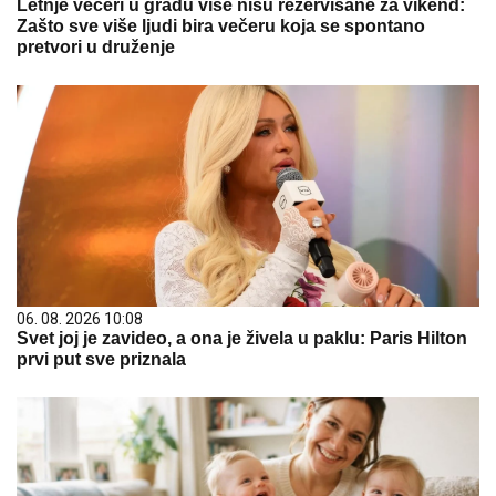
Letnje večeri u gradu više nisu rezervisane za vikend:
Zašto sve više ljudi bira večeru koja se spontano
pretvori u druženje
06. 08. 2026 10:08
Svet joj je zavideo, a ona je živela u paklu: Paris Hilton
prvi put sve priznala