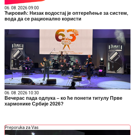
06. 08. 2026 09:00
Ћировић: Низак водостај је оптерећење за систем,
вода да се рационално користи
06. 08. 2026 10:30
Вечерас пада одлука – ко ће понети титулу Прве
хармонике Србије 2026?
Preporuka za Vas