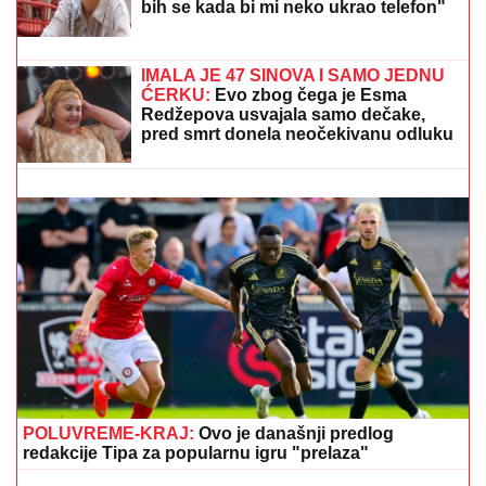
(FOTO) EMOTIVAN TRENUTAK KOJI TOPI SRCA
Pevačica (41) se udala za 5 godina mlađeg kolegu, pa
objavila fotografiju sa sinom Vukanom: Njoj treće
dete, njemu prvo
LEKOVITA SNAGA MORA:
Četiri
zdravstvena razloga da odmah odete
na plažu
(VIDEO) "PREPLAKALA SAM"
Nataša