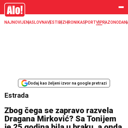
Estrada, poznati, VIP
Alo
NAJNOVIJE
NASLOVNA
VESTI
BIZ
HRONIKA
SPORT
VIP
RAZONODA
N
Dodaj kao željeni izvor na google pretrazi
Estrada
Zbog čega se zapravo razvela
Dragana Mirković? Sa Tonijem
je 25 godina bila u braku, a onda