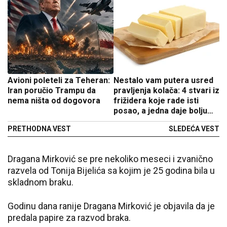
Avioni poleteli za Teheran:
Nestalo vam putera usred
Iran poručio Trampu da
pravljenja kolača: 4 stvari iz
nema ništa od dogovora
frižidera koje rade isti
posao, a jedna daje bolju
vlažnost
PRETHODNA VEST
SLEDEĆA VEST
Dragana Mirković se pre nekoliko meseci i zvanično
razvela od Tonija Bijelića sa kojim je 25 godina bila u
skladnom braku.
Godinu dana ranije Dragana Mirković je objavila da je
predala papire za razvod braka.