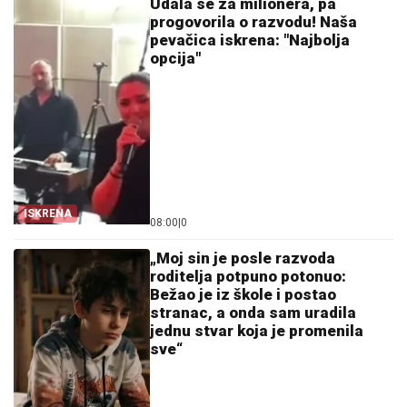
Udala se za milionera, pa
progovorila o razvodu! Naša
pevačica iskrena: "Najbolja
opcija"
ISKRENA
08:00
|
0
„Moj sin je posle razvoda
roditelja potpuno potonuo:
Bežao je iz škole i postao
stranac, a onda sam uradila
jednu stvar koja je promenila
sve“