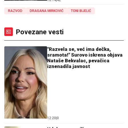
RAZVOD
DRAGANA MIRKOVIĆ
TONI BIJELIĆ
Povezane vesti
"Razvela se, već ima dečka,
sramota!" Surovo iskrena objava
Nataše Bekvalac, pevačica
iznenadila javnost
12:20
|
0