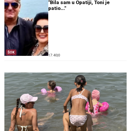
"Bila sam u Opatiji, Toni je
patio..."
ŠOK
17:40
|
0