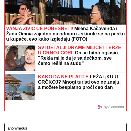
RIJALITI UČESNIK OTKRIO ŠTA MU
KRISTIJAN GOLUBOVIĆ PIŠE
Sadržaj
šokirao sve: "Eto, toliko sam mu
bitan" (FOTO)
POLUVREME-KRAJ:
Ovo je današnji predlog
redakcije Tipa za popularnu igru "prelaza"
BOJANA LAZIĆ POKAZALA MAJKU
Sa njom uživa na letovanju: Doručak U
BAZENU, a tek da vidite voditeljku u
bikiniju (FOTO)