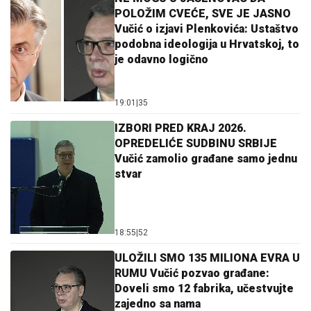
POLOŽIM CVEĆE, SVE JE JASNO
Vučić o izjavi Plenkovića: Ustaštvo
podobna ideologija u Hrvatskoj, to
je odavno logično
19:01
|
35
IZBORI PRED KRAJ 2026.
OPREDELIĆE SUDBINU SRBIJE
Vučić zamolio građane samo jednu
stvar
18:55
|
52
ULOŽILI SMO 135 MILIONA EVRA U
RUMU Vučić pozvao građane:
Doveli smo 12 fabrika, učestvujte
zajedno sa nama