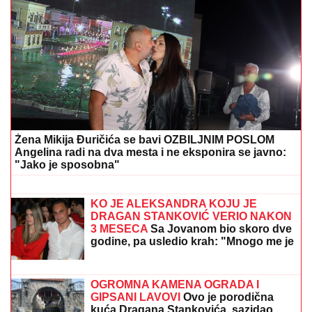
Žena Mikija Đuričića se bavi OZBILJNIM POSLOM
Angelina radi na dva mesta i ne eksponira se javno:
"Jako je sposobna"
"BABA VANGA JE REKLA DA ĆE
ŽIVETI DO 86. GODINE, NEŠTO SE
DESILO..."
Suzana Jovanović otvorila
dušu o odlasku Saše Popovića i
otkrila da li se vraća na estradu: "Na
kraju nije imao ništa"
KO JE ALEKSANDRA KOJU JE
DRAGAN STANKOVIĆ VERIO NAKON
3 MESECA
Sa Jovanom bio skoro dve
godine, pa usledio krah: "Mnogo me je
koštala ta veza"