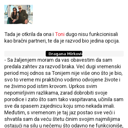
Tada je otkrila da ona i
Toni
dugo nisu funkcionisali
kao bračni partneri, te da je razvod bio jedina opcija.
- Sa žaljenjem moram da vas obavestim da sam
predala zahtev za razvod braka. Već dugi vremenski
period moj odnos sa Tonijem nije više ono što je bio,
svo to vreme mi praktično vodimo odvojene živote i
ne živimo pod istim krovom. Uprkos svim
nepomirljivim razlikama, zarad dobrobiti svoje
porodice i zato što sam tako vaspitavana, učinila sam
sve da spasem zajednicu koju smo nekada imali.
Međutim, s vremenom je taj jaz postao sve veći i
shvatila sam da veću štetu činim svojim najmilijima
ostajući na silu u nečemu što odavno ne funkcioniše,