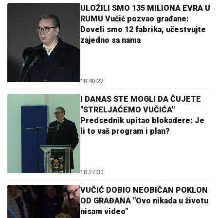
ULOŽILI SMO 135 MILIONA EVRA U
RUMU Vučić pozvao građane:
Doveli smo 12 fabrika, učestvujte
zajedno sa nama
18:40
|
27
I DANAS STE MOGLI DA ČUJETE
"STRELJAĆEMO VUČIĆA"
Predsednik upitao blokadere: Je
li to vaš program i plan?
18:27
|
30
VUČIĆ DOBIO NEOBIČAN POKLON
OD GRAĐANA "Ovo nikada u životu
nisam video"