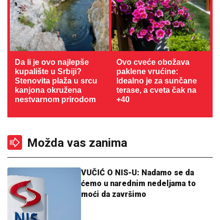
Da li je ovo najlepše
Ovo cveće obožava
kupalište u Srbiji?
paklene vrućine:
Stenovita plaža u srcu
Idealno je za sunčane
kanjona okružena
terase, a cveta čak na
nestvarnom prirodom
+40
Možda vas zanima
VUČIĆ O NIS-U: Nadamo se da
ćemo u narednim nedeljama to
moći da završimo