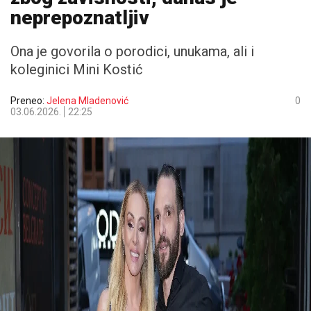
neprepoznatljiv
Ona je govorila o porodici, unukama, ali i
koleginici Mini Kostić
Preneo:
Jelena Mladenović
0
03.06.2026.
22:25