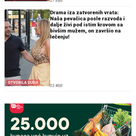
21:55
|
0
Drama iza zatvorenih vrata:
Naša pevačica posle razvoda i
dalje živi pod istim krovom sa
bivšim mužem, on završio na
lečenju!
OTVORILA DUŠU!
22:40
|
0