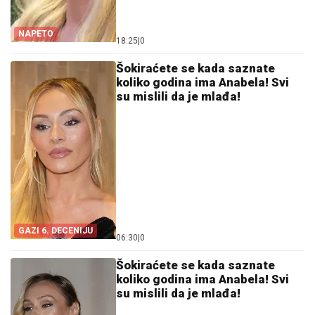
NAPETO
18:25
|
0
Šokiraćete se kada saznate
koliko godina ima Anabela! Svi
su mislili da je mlađa!
GAZI 6. DECENIJU
06:30
|
0
Šokiraćete se kada saznate
koliko godina ima Anabela! Svi
su mislili da je mlađa!