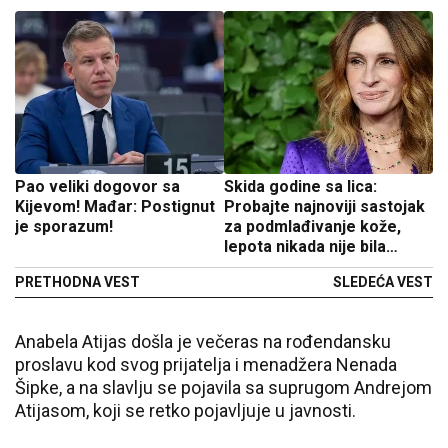
Pao veliki dogovor sa
Skida godine sa lica:
Kijevom! Mađar: Postignut
Probajte najnoviji sastojak
je sporazum!
za podmlađivanje kože,
lepota nikada nije bila
ovako jednostavna
PRETHODNA VEST
SLEDEĆA VEST
Anabela Atijas došla je večeras na rođendansku
proslavu kod svog prijatelja i menadžera Nenada
Šipke, a na slavlju se pojavila sa suprugom Andrejom
Atijasom, koji se retko pojavljuje u javnosti.