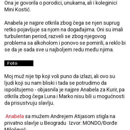
Ona je govorila o porodici, unukama, ali i koleginici
Mini Kostić.
Anabela je najpre otkrila zbog čega se njen suprug
retko pojavljuje sa njom na događajima. Oni su imali
turbulentan period, razveli se zbog njegovog
problema sa alkoholom i ponovo se pomirili, a reklo bi
se da je sada sve u najboljem redu među njima.
Moj muž nije tip koji voli puno da izlazi, ali ovo su
ljudi koji su nam bliski i tada se potrudimo da
ispoštujemo - objasnila je najpre Anabela za Kurir, pa
otkrila zbog čega Luna i Marko nisu bili u mogućnosti
da prisustvuju slavlju.
Anabela
sa mužem Andrejem Atijasom stigla na
privatno slavlje u Beogradu Izvor: MONDO/Đorđe
Milošević