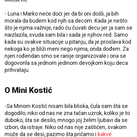
- Luna i Marko neće doći jer da bi oni došli, ja bih
morala da budem kod njih sa decom. Kada je nešto
što je njima važnije, rado ću čuvati decu jer ja sam se
naizlazila, svuda sam bila i sada je njihov red. Samo
kada su ovakve situacije u pitanju, da je proslava kod
nekoga ko je bliži meni nego njima, onda dođem. Za
njen rođendan smo se ranije organizovale i ona se
dogovorila sa jednom jedinom devojkom koju deca
prihvataju.
O Mini Kostić
-Sa Minom Kostić nisam bila bliska, čula sam šta se
dogodilo, niko od nas ne zna tačan uzrok, koliko je to
duboko, šta se desilo, mnogo joj želim ljubavi da se
izbori, da istraje. Niko od nas nije zaštićen, svakom
može da se desi, pazimo šta pričamo i
kakve