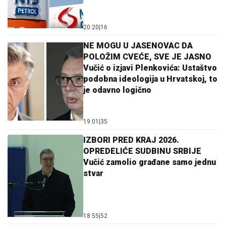
20:20
|
16
NE MOGU U JASENOVAC DA
POLOŽIM CVEĆE, SVE JE JASNO
Vučić o izjavi Plenkovića: Ustaštvo
podobna ideologija u Hrvatskoj, to
je odavno logično
19:01
|
35
IZBORI PRED KRAJ 2026.
OPREDELIĆE SUDBINU SRBIJE
Vučić zamolio građane samo jednu
stvar
18:55
|
52