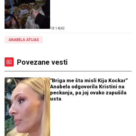
18:14
|
42
ANABELA ATIJAS
Povezane vesti
"Briga me šta misli Kija Kockar"
Anabela odgovorila Kristini na
peckanja, pa joj ovako zapušila
usta