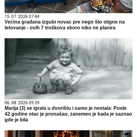
15. 07. 2026 07:44
Većina građana izgubi novac pre nego što stigne na
letovanje - ovih 7 troškova skoro niko ne planira
06. 08. 2026 09:39
Marija (3) se igrala u dvorištu i samo je nestala: Posle
42 godine otac je pronašao, zanemeo je kada je saznao
gde je bila