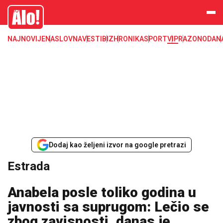
Estrada, poznati, VIP
Alo
NAJNOVIJE
NASLOVNA
VESTI
BIZ
HRONIKA
SPORT
VIP
RAZONODA
N
Dodaj kao željeni izvor na google pretrazi
Estrada
Anabela posle toliko godina u
javnosti sa suprugom: Lečio se
zbog zavisnosti, danas je