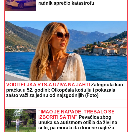
"SKUPLJAM APETIT OKOLO, A JEDEM KOD KUĆE"
Našem pevaču žena oprostila sve afere: "Ne mogu da
kažem da nisam pogledao drugu"
PORODILA SE ZVEZDA GRANDA
Plavokosa pevačica donela na svet
sina, roditelji dali ime sa MOĆNIM
ZNAČENJEM
JANJUŠ SA ĆERKOM NA ADI BOJANI
Provodio se na plaži sa Milicom
Veličković, pa pokazao ŠTA RADE
KRUNA I ON: U prvom planu tetovaža
koju je posvetio naslednici (FOTO)