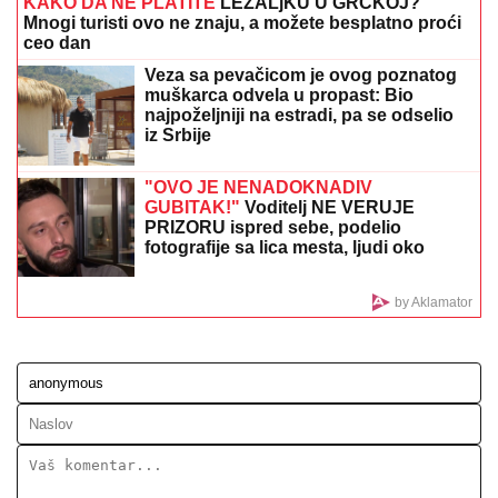
VODITELJKA RTS-A UŽIVA NA JAHTI
Zategnuta kao
praćka u 52. godini: Otkopčala košulju i pokazala
zašto važi za jednu od najzgodnijih (Foto)
SIN BRUTALNO TUKAO MAJKU DO
SMRTI!
Strašni detalji jezivog zločina
na Novom Beogradu: Nakon ubistva
pokušao da skoči sa terase!
"IMAO JE NAPADE, TREBALO SE
IZBORITI SA TIM"
Pevačica zbog
unuka sa autizmom otišla da živi na
selo, pa morala da donese najtežu
odluku: "Postao je agresivan"