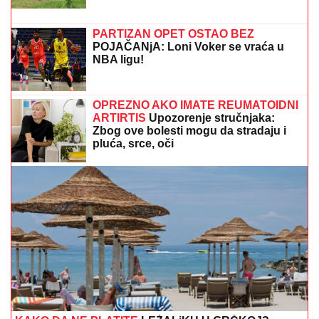
SRBI "PALI" U ŠPANIJI!
Maskirani jurili u ukradenim
limuzinama, izneli sef iz banke, pa dolijali u MEGA-
AKCIJI policije: Ojadili 9 provincija za desetine hiljada
evra!
MOLOTOVLJEV KOKTEL BAČEN NA
POZNATI HOTEL
Drama na Novom
Beogradu: Buknula velika vatra,
radnik sprečio katastrofu
RASTE BROJ ZARAŽENIH:
Dramatična situacija i u Grčkoj