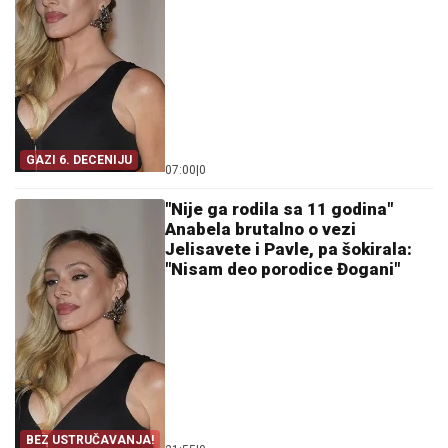
GAZI 6. DECENIJU
07:00
|
0
"Nije ga rodila sa 11 godina"
Anabela brutalno o vezi
Jelisavete i Pavle, pa šokirala:
"Nisam deo porodice Đogani"
BEZ USTRUČAVANJA!