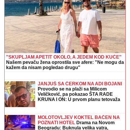
VELIKA ČISTKA ZELENSKOG:
Pale smene
ambasadora - trojica su iz našeg komšiluka
UMRO ČUVENI SLOBODAN BOBA
SPASOJEVIĆ
Obeležio karijere
narodnih pevača, bez njega srpska
kafana ne bi bila ista
Otkriveno koliko je Dragan Stanković
STARIJI OD VERENICE Aleksandre:
Krili mesecima ovaj podatak, sada se
sve saznalo