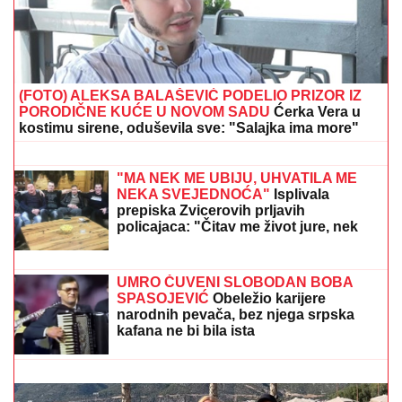
(FOTO) ALEKSA BALAŠEVIĆ PODELIO PRIZOR IZ
PORODIČNE KUĆE U NOVOM SADU
Ćerka Vera u
kostimu sirene, oduševila sve: "Salajka ima more"
FRITAJA SA JAJIMA:
Brz, zdrav i
ukusan doručak
"MA NEK ME UBIJU, UHVATILA ME
NEKA SVEJEDNOĆA"
Isplivala
prepiska Zvicerovih prljavih
policajaca: "Čitav me život jure, nek
urade to da počinem" (FOTO)