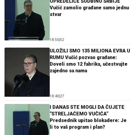
OPREDELIĆE SUDBINU SRBIJE
Vučić zamolio građane samo jednu
stvar
18:55
|
52
ULOŽILI SMO 135 MILIONA EVRA U
RUMU Vučić pozvao građane:
Doveli smo 12 fabrika, učestvujte
zajedno sa nama
18:40
|
27
I DANAS STE MOGLI DA ČUJETE
"STRELJAĆEMO VUČIĆA"
Predsednik upitao blokadere: Je
li to vaš program i plan?