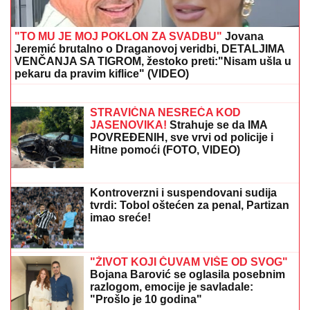
šoku i policija - Ne vidi se kraj
"KAD SAM SE OŽENIO IMAO SAM
LJUBAVNICU, IMAM JE I DANAS"
Pevač oženio koleginicu pa javno
priznao da je vara na svakom koraku:
"Skoro svi na estradi imaju paralelne
veze"
"Godinu dana mu ćutim!" Jovana Jeremić je otkrila
zbog čega joj je prekipelo kad je reč o bivšem
vereniku Draganu Stankoviću