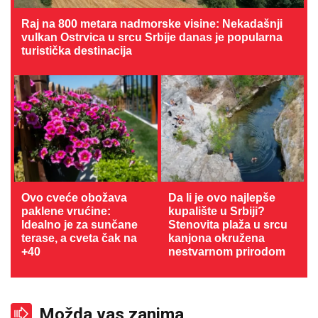
Raj na 800 metara nadmorske visine: Nekadašnji
vulkan Ostrvica u srcu Srbije danas je popularna
turistička destinacija
Ovo cveće obožava
Da li je ovo najlepše
paklene vrućine:
kupalište u Srbiji?
Idealno je za sunčane
Stenovita plaža u srcu
terase, a cveta čak na
kanjona okružena
+40
nestvarnom prirodom
Možda vas zanima