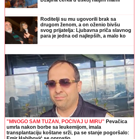
PAPARACO! UHVATILI SMO BRATA
ANE IVANOVIĆ U CRNOJ GORI
Sa
ženom i detetom uživa na letovanju:
Džajina ćerka u uskoj haljini mami
poglede (Video)
Glumicu (44) "RAZVLAČILI" na mrežama zbog
KILAŽE, ona skinula više od 20 kilograma i
ODREKLA SE ONOGA ŠTO RETKO KO MOŽE: "Mislili
su da sam bolesna"
Roditelji su mu ugovorili brak sa
drugom ženom, a on oženio bivšu
svog prijatelja: Ljubavna priča slavnog