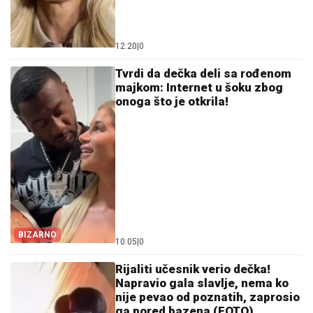
12:20
|
0
Tvrdi da dečka deli sa rođenom
majkom: Internet u šoku zbog
onoga što je otkrila!
BIZARNO
10:05
|
0
Rijaliti učesnik verio dečka!
Napravio gala slavlje, nema ko
nije pevao od poznatih, zaprosio
ga pored bazena (FOTO)