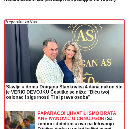
Preporuka za Vas
Slavlje u domu Dragana Stankovića 4 dana nakon što
je VERIO DEVOJKU Čestitke se nižu: "Biću tvoj
oslonac i sigurnost! Ti si prava osoba"
"Životinje beže, Dunav je pun pepela!"
Jeziva ispovest meštanke iz pakla
Deliblatske peščare: Vatra opet bukti,
vazduh je sve gori! (VIDEO)