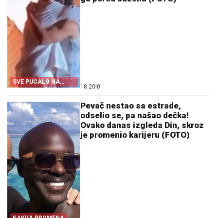
SVE PUCALO NA
18:20
|
0
SLAVLJU
Pevač nestao sa estrade,
odselio se, pa našao dečka!
Ovako danas izgleda Din, skroz
je promenio karijeru (FOTO)
KAKVA PROMENA