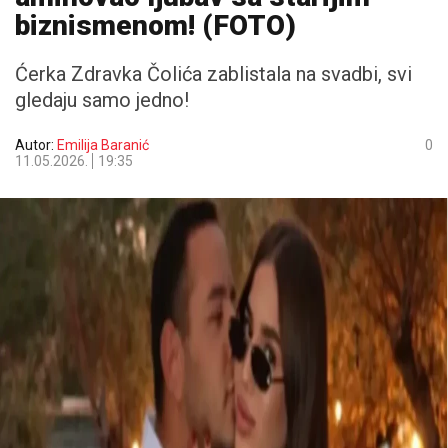
biznismenom! (FOTO)
Ćerka Zdravka Čolića zablistala na svadbi, svi
gledaju samo jedno!
Autor:
Emilija Baranić
0
11.05.2026.
19:35