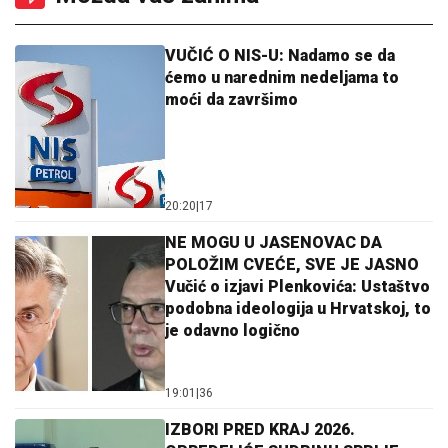
VUČIĆ O NIS-U: Nadamo se da
ćemo u narednim nedeljama to
moći da završimo
20:20
|
17
NE MOGU U JASENOVAC DA
POLOŽIM CVEĆE, SVE JE JASNO
Vučić o izjavi Plenkovića: Ustaštvo
podobna ideologija u Hrvatskoj, to
je odavno logično
19:01
|
36
IZBORI PRED KRAJ 2026.