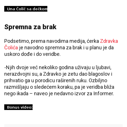
Spremna za brak
Podsetimo, prema navodima medija, ćerka
Zdravka
Čolića
je navodno spremna za brak i u planu je da
uskoro dođe i do veridbe.
-Njih dvoje već nekoliko godina uživaju u ljubavi,
nerazdvojni su, a Zdravko je zetu dao blagoslov i
prihvatio ga u porodicu raširenih ruku. Ozbiljno
razmišljaju o sledećem koraku, pa je veridba bliža
nego ikada – naveo je nedavno izvor za Informer.