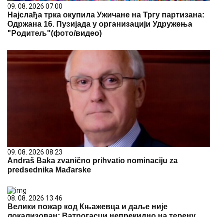
09. 08. 2026 07:00
Најслађа трка окупила Ужичане на Тргу партизана:
Одржана 16. Пузијада у организацији Удружења
"Родитељ"(фото/видео)
09. 08. 2026 08:23
Andraš Baka zvanično prihvatio nominaciju za
predsednika Mađarske
08. 08. 2026 13:46
Велики пожар код Књажевца и даље није
локализован: Ватрогасци непрекидно на терену