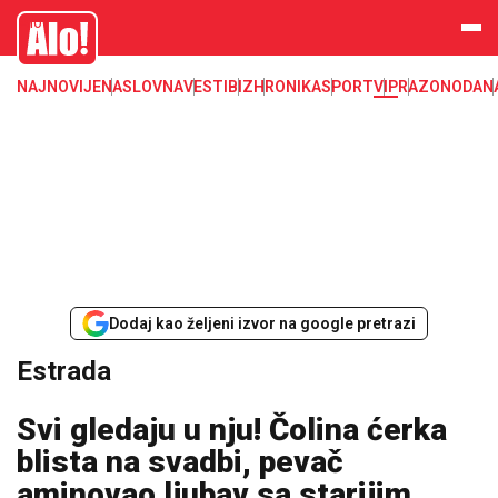
Estrada, poznati, VIP
Alo
NAJNOVIJE
NASLOVNA
VESTI
BIZ
HRONIKA
SPORT
VIP
RAZONODA
N
Dodaj kao željeni izvor na google pretrazi
Estrada
Svi gledaju u nju! Čolina ćerka
blista na svadbi, pevač
aminovao ljubav sa starijim