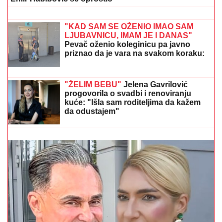
para je jedna od najlepših, a malo ko
zna detalje
OŽENIO SE DEJAN KRALJ!
Bio na
korak od MONAŠTVA, a onda se desio
SUDBONOSNI PREOKRET - Branka je
njegova PRAVA LJUBAV!
"MNOGO SAM TUŽAN, POČIVAJ U MIRU"
Pevačica
umrla nakon borbe sa leukemijom, imala
transplantaciju koštane srži, pa se stanje pogoršalo:
Emir Habibović se oprostio
Šta je ovo ljudi od ranog jutra?! U