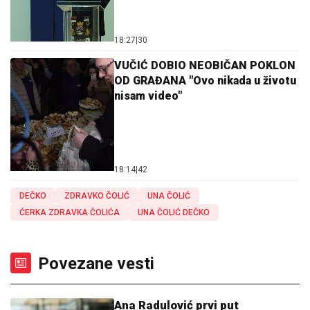
18:27
|
30
VUČIĆ DOBIO NEOBIČAN POKLON
OD GRAĐANA "Ovo nikada u životu
nisam video"
18:14
|
42
DEČKO
ZDRAVKO ČOLIĆ
UNA ČOLIĆ
ĆERKA ZDRAVKA ČOLIĆA
UNA ČOLIĆ DEČKO
Povezane vesti
Ana Radulović prvi put