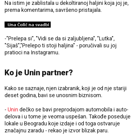
Na istim je zablistala u dekoltiranoj haljini koja joj je,
prema komentarima, savršeno pristajala.
-"Prelepa si", "Vidi se da si zaljubljena", "Lutka",
"Sijaš","Prelepo ti stoji haljina" - poručivali su joj
pratioci na Instagramu.
Ko je Unin partner?
Kako se saznaje, njen izabranik, koji je od nje stariji
deset godina, bavi se unosnim biznisom.
-
Unin
dečko se bavi preprodajom automobila i auto-
delova i u tome je veoma uspešan. Takođe poseduje
lokale u Beogradu koje izdaje i od toga ostvaruje
značajnu zaradu - rekao je izvor blizak paru.