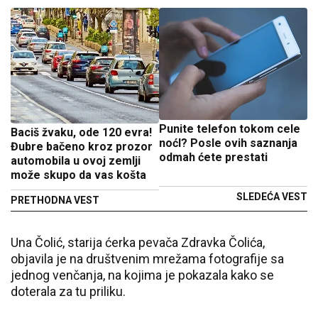
Punite telefon tokom cele
Baciš žvaku, ode 120 evra!
noćI? Posle ovih saznanja
Đubre bačeno kroz prozor
odmah ćete prestati
automobila u ovoj zemlji
može skupo da vas košta
SLEDEĆA VEST
PRETHODNA VEST
Una Čolić
, starija ćerka pevača
Zdravka Čolića
,
objavila je na društvenim mrežama fotografije sa
jednog venčanja, na kojima je pokazala kako se
doterala za tu priliku.