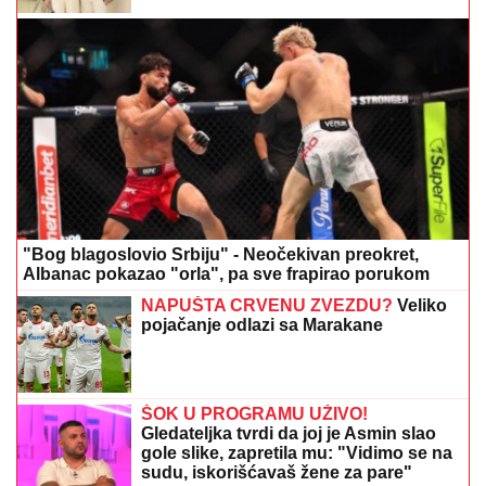
"ŽELIM BEBU"
Jelena Gavrilović
progovorila o svadbi i renoviranju
kuće: "Išla sam roditeljima da kažem
da odustajem"
STRAVIČNA NESREĆA KOD
JASENOVIKA!
Strahuje se da ima
TEŠKO POVREĐENIH, sve vrvi od
policije i Hitne pomoći (FOTO)
"TO MU JE MOJ POKLON ZA SVADBU"
Jovana
Jeremić brutalno o Draganovoj veridbi, DETALJIMA