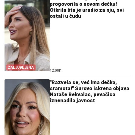
progovorila o novom dečku!
Otkrila šta je uradio za nju, svi
ostali u čudu
ZALJUBLJENA
12:00
|
1
"Razvela se, već ima dečka,
sramota!" Surovo iskrena objava
Nataše Bekvalac, pevačica
iznenadila javnost