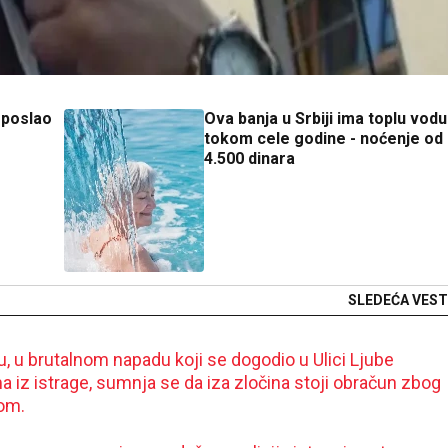
 poslao
Ova banja u Srbiji ima toplu vodu
tokom cele godine - noćenje od
4.500 dinara
SLEDEĆA VEST
u, u brutalnom napadu koji se dogodio u Ulici Ljube
 iz istrage, sumnja se da iza zločina stoji obračun zbog
om.