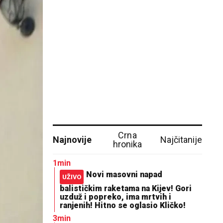
Crna
Najnovije
Najčitanije
hronika
1min
Novi masovni napad
UŽIVO
balističkim raketama na Kijev! Gori
uzduž i popreko, ima mrtvih i
ranjenih! Hitno se oglasio Kličko!
3min