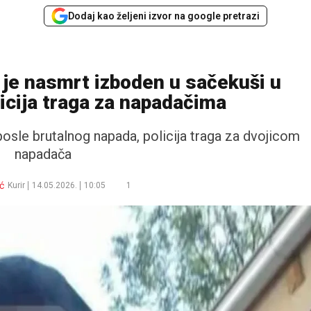
Dodaj kao željeni izvor na google pretrazi
i je nasmrt izboden u sačekuši u
icija traga za napadačima
sle brutalnog napada, policija traga za dvojicom
napadača
ić
Kurir
14.05.2026.
10:05
1