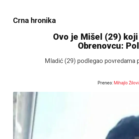
Crna hronika
Ovo je Mišel (29) koj
Obrenovcu: Pol
Mladić (29) podlegao povredama po
Preneo:
Mihajlo Žilov