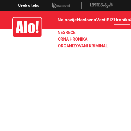
Crna hronika, smrt, ubistvo, likvidacija, krađa, pljačka, hapšenje, policija,
Uvek u toku.
Najnovije
Naslovna
Vesti
BIZ
Hronika
Alo
NESREĆE
CRNA HRONIKA
ORGANIZOVANI KRIMINAL