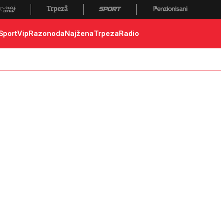
 poginuli, zaplena, carina
Sport
Vip
Razonoda
Najžena
Trpeza
Radio