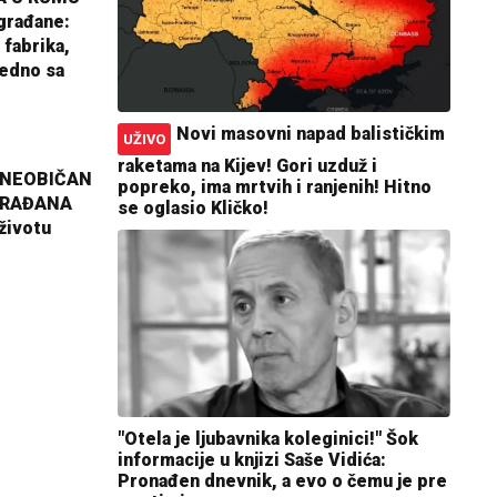
građane:
 fabrika,
jedno sa
Novi masovni napad balističkim
UŽIVO
raketama na Kijev! Gori uzduž i
 NEOBIČAN
popreko, ima mrtvih i ranjenih! Hitno
GRAĐANA
se oglasio Kličko!
životu
"Otela je ljubavnika koleginici!" Šok
informacije u knjizi Saše Vidića:
Pronađen dnevnik, a evo o čemu je pre