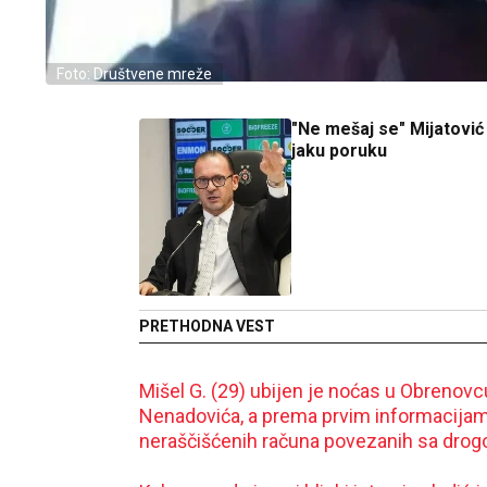
Foto: Društvene mreže
"Ne mešaj se" Mijatović
jaku poruku
PRETHODNA VEST
Mišel G. (29) ubijen je noćas u Obrenovc
Nenadovića, a prema prvim informacijama
neraščišćenih računa povezanih sa drog