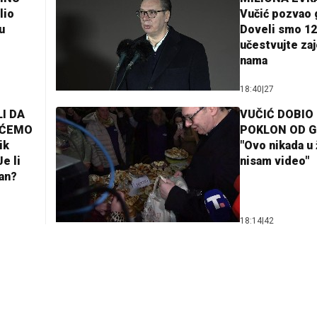
lio
Vučić pozvao 
u
Doveli smo 12
učestvujte za
nama
18:40
|
27
I DA
VUČIĆ DOBIO
AĆEMO
POKLON OD 
ik
"Ovo nikada u 
e li
nisam video"
lan?
18:14
|
42