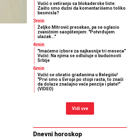
Vučić o vetiranju sa blokaderske liste:
Zašto smo dužni da komentarišemo toliko
besmisla?
3min
Željko Mitrović presekao, pa se oglasio
zvaničnim saopštenjem: "Potvrđujem
ulazak..."
4min
"Imaćemo izbore za najkasnije tri meseca"
Vučić: Na njima se odlučuje o budućnosti
Srbije
6min
Vučić se obratio građanima u Belegišu!
"Prvi smo u Evropi po stopi rasta, to znači
da dolaze značajno veće penzije i plate!"
(VIDEO)
Vidi sve
Dnevni horoskop