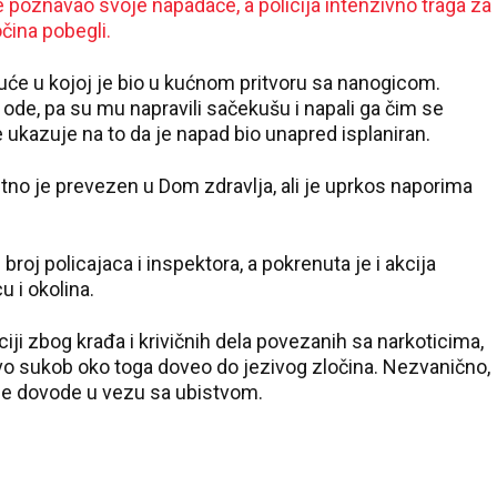
 je poznavao svoje napadače, a policija intenzivno traga za
čina pobegli.
kuće u kojoj je bio u kućnom pritvoru sa nanogicom.
ode, pa su mu napravili sačekušu i napali ga čim se
e ukazuje na to da je napad bio unapred isplaniran.
tno je prevezen u Dom zdravlja, ali je uprkos naporima
broj policajaca i inspektora, a pokrenuta je i akcija
u i okolina.
iciji zbog krađa i krivičnih dela povezanih sa narkoticima,
ravo sukob oko toga doveo do jezivog zločina. Nezvanično,
e se dovode u vezu sa ubistvom.