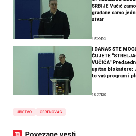
SRBIJE Vučić zamo
građane samo jedn
stvar
18:55
|
52
I DANAS STE MOGL
ČUJETE "STRELJ
VUČIĆA" Predsedn
upitao blokadere: J
to vaš program i p
18:27
|
30
UBISTVO
OBRENOVAC
Povezane vesti