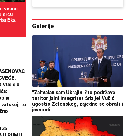
 visine:
u srcu
ristička
Galerije
JASENOVAC
CVEĆE,
 Vučić o
ića:
"Zahvalan sam Ukrajini što podržava
obna
teritorijalni integritet Srbije! Vučić
ugostio Zelenskog, zajedno se obratili
rvatskoj, to
javnosti
ično
135
A U RUMU