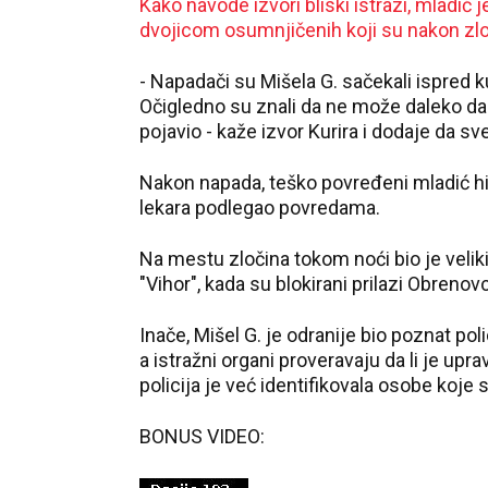
Kako navode izvori bliski istrazi, mladić
dvojicom osumnjičenih koji su nakon zlo
- Napadači su Mišela G. sačekali ispred 
Očigledno su znali da ne može daleko da 
pojavio - kaže izvor Kurira i dodaje da sv
Nakon napada, teško povređeni mladić hi
lekara podlegao povredama.
Na mestu zločina tokom noći bio je veliki 
"Vihor", kada su blokirani prilazi Obrenovc
Inače, Mišel G. je odranije bio poznat pol
a istražni organi proveravaju da li je up
policija je već identifikovala osobe koj
BONUS VIDEO: