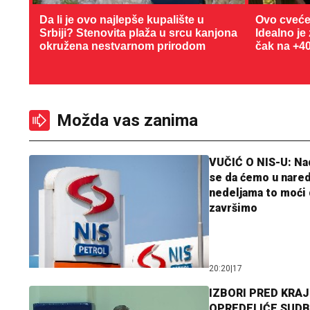
Da li je ovo najlepše kupalište u
Ovo cveće
Srbiji? Stenovita plaža u srcu kanjona
Idealno je
okružena nestvarnom prirodom
čak na +4
Možda vas zanima
VUČIĆ O NIS-U: N
se da ćemo u nare
nedeljama to moći 
završimo
20:20
|
17
IZBORI PRED KRAJ
OPREDELIĆE SUDB