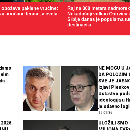
 obožava paklene vrućine:
Raj na 800 metara nadmorske
 za sunčane terase, a cveta
Nekadašnji vulkan Ostrvica 
0
Srbije danas je popularna tu
destinacija
adamo
NE MOGU U 
dnim
DA POLOŽIM 
da
SVE JE JASNO
izjavi Plenkov
Ustaštvo pod
ideologija u H
je odavno log
19:01
|
36
 2026.
ULOŽILI SMO 
INU
MILIONA EVR