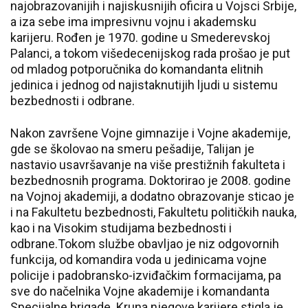
najobrazovanijih i najiskusnijih oficira u Vojsci Srbije,
a iza sebe ima impresivnu vojnu i akademsku
karijeru. Rođen je 1970. godine u Smederevskoj
Palanci, a tokom višedecenijskog rada prošao je put
od mladog potporučnika do komandanta elitnih
jedinica i jednog od najistaknutijih ljudi u sistemu
bezbednosti i odbrane.
Nakon završene Vojne gimnazije i Vojne akademije,
gde se školovao na smeru pešadije, Talijan je
nastavio usavršavanje na više prestižnih fakulteta i
bezbednosnih programa. Doktorirao je 2008. godine
na Vojnoj akademiji, a dodatno obrazovanje sticao je
i na Fakultetu bezbednosti, Fakultetu političkih nauka,
kao i na Visokim studijama bezbednosti i
odbrane.Tokom službe obavljao je niz odgovornih
funkcija, od komandira voda u jedinicama vojne
policije i padobransko-izviđačkim formacijama, pa
sve do načelnika Vojne akademije i komandanta
Specijalne brigade. Kruna njegove karijere stigla je