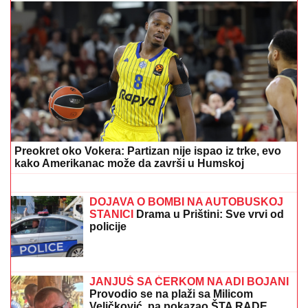
ŠOK! PEVAČICA PRETUKLA TAKSISTU
Sad prvi put
otkrila detalje: "Nisam htela da platim, prebila sam
ga"
TRAJALO JE DUGO,
LjULjALI SU SE
LUSTERI U ZGRADAMA: Snažan
zemljotres pogodio Filipine
OGLASILA SE TANJA SAVIĆ NAKON
ŠTO JE BRŽE-BOLJE PREKINULA
KONCERT
"Meni to mnogo znači", čim
je shvatila da situacija IZMIČE
KONTROLI morala da reaguje