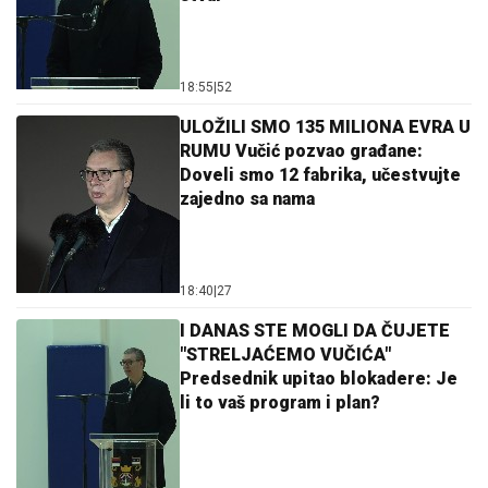
18:55
|
52
ULOŽILI SMO 135 MILIONA EVRA U
RUMU Vučić pozvao građane:
Doveli smo 12 fabrika, učestvujte
zajedno sa nama
18:40
|
27
I DANAS STE MOGLI DA ČUJETE
"STRELJAĆEMO VUČIĆA"
Predsednik upitao blokadere: Je
li to vaš program i plan?