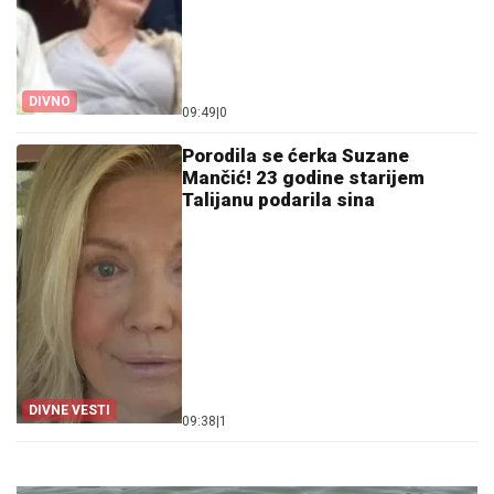
DIVNO
09:49
|
0
Porodila se ćerka Suzane
Mančić! 23 godine starijem
Talijanu podarila sina
DIVNE VESTI
09:38
|
1