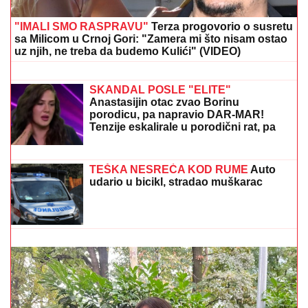
"IMALI SMO RASPRAVU"
Terza progovorio o susretu
sa Milicom u Crnoj Gori: "Zamera mi što nisam ostao
uz njih, ne treba da budemo Kulići" (VIDEO)
SELI SE U STAN SA BIVŠOM ŽENOM
Glumac nakon razvoda doneo
neobičnu odluku, a sada pokazao
kako napreduju renovacije:
"Nadgledanje"
SKANDAL POSLE "ELITE"
Anastasijin otac zvao Borinu
porodicu, pa napravio DAR-MAR!
Tenzije eskalirale u porodični rat, pa
usledio OBRT