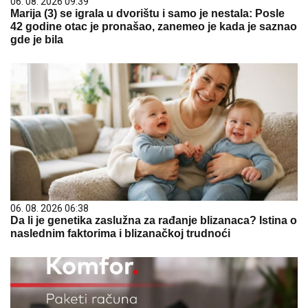
06. 08. 2026 09:39
Marija (3) se igrala u dvorištu i samo je nestala: Posle
42 godine otac je pronašao, zanemeo je kada je saznao
gde je bila
06. 08. 2026 06:38
Da li je genetika zaslužna za rađanje blizanaca? Istina o
naslednim faktorima i blizanačkoj trudnoći