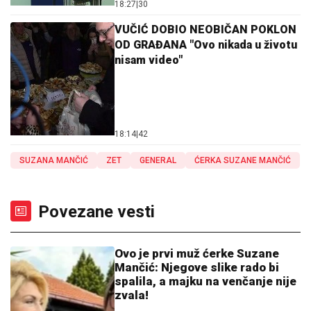
18:27
|
30
VUČIĆ DOBIO NEOBIČAN POKLON
OD GRAĐANA "Ovo nikada u životu
nisam video"
18:14
|
42
SUZANA MANČIĆ
ZET
GENERAL
ĆERKA SUZANE MANČIĆ
Povezane vesti
Ovo je prvi muž ćerke Suzane
Mančić: Njegove slike rado bi
spalila, a majku na venčanje nije
zvala!