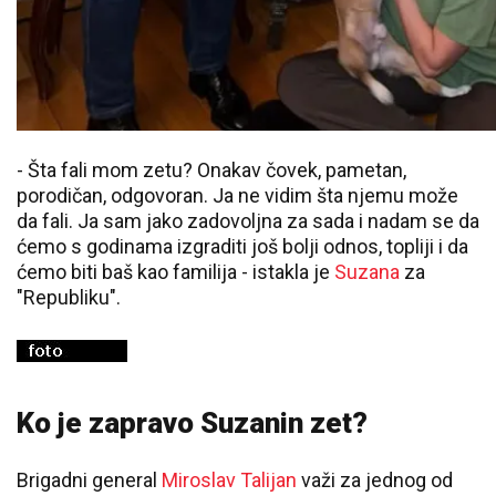
- Šta fali mom zetu? Onakav čovek, pametan,
porodičan, odgovoran. Ja ne vidim šta njemu može
da fali. Ja sam jako zadovoljna za sada i nadam se da
ćemo s godinama izgraditi još bolji odnos, topliji i da
ćemo biti baš kao familija - istakla je
Suzana
za
"Republiku".
Ko je zapravo Suzanin zet?
Brigadni general
Miroslav Talijan
važi za jednog od