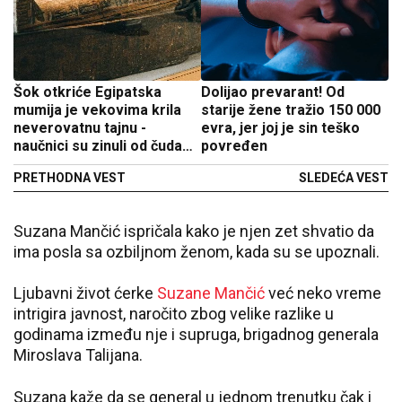
Šok otkriće Egipatska
Dolijao prevarant! Od
mumija je vekovima krila
starije žene tražio 150 000
neverovatnu tajnu -
evra, jer joj je sin teško
naučnici su zinuli od čuda
povređen
kada su ovo videli
PRETHODNA VEST
SLEDEĆA VEST
Suzana Mančić ispričala kako je njen zet shvatio da
ima posla sa ozbiljnom ženom, kada su se upoznali.
Ljubavni život ćerke
Suzane Mančić
već neko vreme
intrigira javnost, naročito zbog velike razlike u
godinama između nje i supruga, brigadnog generala
Miroslava Talijana.
Suzana kaže da se general u jednom trenutku čak i