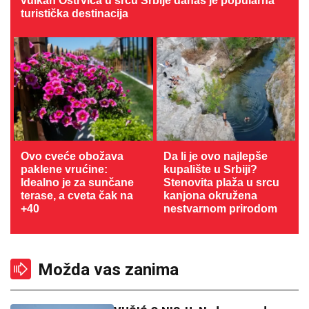
vulkan Ostrvica u srcu Srbije danas je popularna
turistička destinacija
Ovo cveće obožava
Da li je ovo najlepše
paklene vrućine:
kupalište u Srbiji?
Idealno je za sunčane
Stenovita plaža u srcu
terase, a cveta čak na
kanjona okružena
+40
nestvarnom prirodom
Možda vas zanima