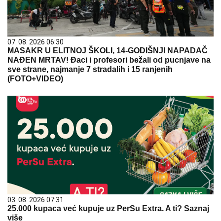
07. 08. 2026 06:30
MASAKR U ELITNOJ ŠKOLI, 14-GODIŠNJI NAPADAČ
NAĐEN MRTAV! Đaci i profesori bežali od pucnjave na
sve strane, najmanje 7 stradalih i 15 ranjenih
(FOTO+VIDEO)
03. 08. 2026 07:31
25.000 kupaca već kupuje uz PerSu Extra. A ti? Saznaj
više