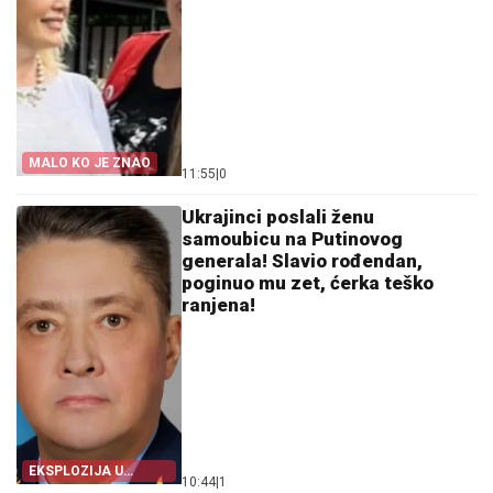
MALO KO JE ZNAO
11:55
|
0
Ukrajinci poslali ženu
samoubicu na Putinovog
generala! Slavio rođendan,
poginuo mu zet, ćerka teško
ranjena!
EKSPLOZIJA U
10:44
|
1
MOSKVI!