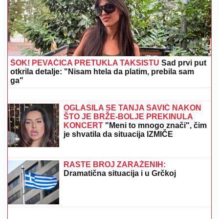
MNOGE OD OVIH PESAMA OBOŽAVATE
Ovo je 10
numera koje je Dino Merlin "ukrao" od stranih
izvođača - ostaćete u čudu kad vidite spisak
TEŠKA NESREĆA KOD RUME
Auto
udario u bicikl, stradao muškarac
Upozorenje RHMZ-a! Kreću pljuskovi
sa grmljavinom - U ovom delu Srbije
već tuče grad (VIDEO)