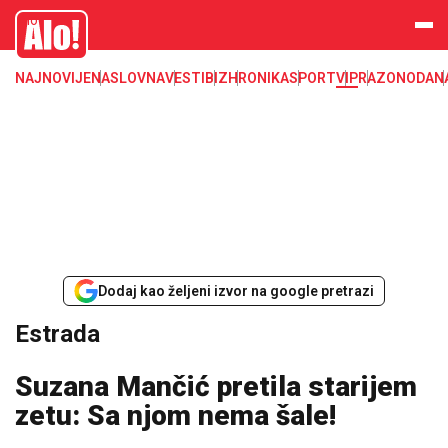
Estrada, poznati, VIP
Alo
NAJNOVIJE
NASLOVNA
VESTI
BIZ
HRONIKA
SPORT
VIP
RAZONODA
N
Dodaj kao željeni izvor na google pretrazi
Estrada
Suzana Mančić pretila starijem
zetu: Sa njom nema šale!