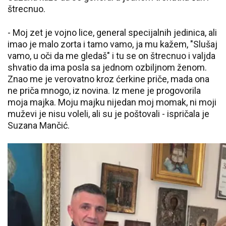
štrecnuo.
- Moj zet je vojno lice, general specijalnih jedinica, ali
imao je malo zorta i tamo vamo, ja mu kažem, "Slušaj
vamo, u oči da me gledaš" i tu se on štrecnuo i valjda
shvatio da ima posla sa jednom ozbiljnom ženom.
Znao me je verovatno kroz ćerkine priče, mada ona
ne priča mnogo, iz novina. Iz mene je progovorila
moja majka. Moju majku nijedan moj momak, ni moji
muževi je nisu voleli, ali su je poštovali - ispričala je
Suzana Mančić.