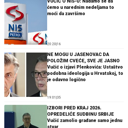
VUČIĆ O NIS-U: Nadamo se da
ćemo u narednim nedeljama to
moći da završimo
20:20
|
16
NE MOGU U JASENOVAC DA
POLOŽIM CVEĆE, SVE JE JASNO
Vučić o izjavi Plenkovića: Ustaštvo
podobna ideologija u Hrvatskoj, to
je odavno logično
19:01
|
35
IZBORI PRED KRAJ 2026.
OPREDELIĆE SUDBINU SRBIJE
Vučić zamolio građane samo jednu
stvar