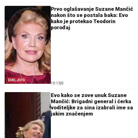
Prvo oglašavanje Suzane Mančić
nakon što se postala baka: Evo
kako je protekao Teodorin
porođaj
DIRLJIVO
10:13
|
0
Evo kako se zove unuk Suzane
Mančić: Brigadni general i ćerka
voditeljke za sina izabrali ime sa
jakim značenjem