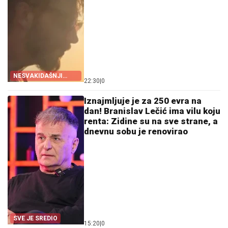
NESVAKIDAŠNJI
22:30
|
0
IZBOR
Iznajmljuje je za 250 evra na
dan! Branislav Lečić ima vilu koju
renta: Zidine su na sve strane, a
dnevnu sobu je renovirao
SVE JE SREDIO
15:20
|
0