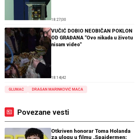
18:27
|
30
VUČIĆ DOBIO NEOBIČAN POKLON
OD GRAĐANA "Ovo nikada u životu
nisam video"
18:14
|
42
GLUMAC
DRAGAN MARINKOVIĆ MACA
Povezane vesti
Otkriven honorar Toma Holanda
za ulogu u filmu „Spajdermen: