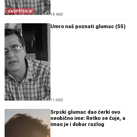
SAOPŠTENJE
18:40
|
0
Umro naš poznati glumac (55)
11:00
|
0
Srpski glumac dao ćerki ovo
neobično ime: Retko se čuje, a
imao je i dobar razlog