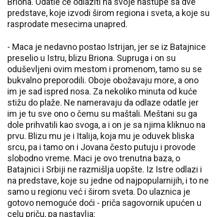
Briona. Odatle će odlaziti na svoje nastupe sa dve
predstave, koje izvodi širom regiona i sveta, a koje su
rasprodate mesecima unapred.
- Maca je nedavno postao Istrijan, jer se iz Batajnice
preselio u Istru, blizu Briona. Supruga i on su
oduševljeni ovim mestom i promenom, tamo su se
bukvalno preporodili. Oboje obožavaju more, a ono
im je sad ispred nosa. Za nekoliko minuta od kuće
stižu do plaže. Ne nameravaju da odlaze odatle jer
im je tu sve ono o čemu su maštali. Meštani su ga
dole prihvatili kao svoga, a i on je sa njima kliknuo na
prvu. Blizu mu je i Italija, koja mu je oduvek bliska
srcu, pa i tamo on i Jovana često putuju i provode
slobodno vreme. Maci je ovo trenutna baza, o
Batajnici i Srbiji ne razmišlja uopšte. Iz Istre odlazi i
na predstave, koje su jedne od najpopularnijih, i to ne
samo u regionu već i širom sveta. Do ulaznica je
gotovo nemoguće doći - priča sagovornik upućen u
celu priču, pa nastavlja: