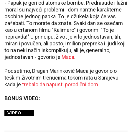
- Papak je gori od atomske bombe. Predrasude i lažni
moral su najveći problemi i dominantne karakterne
osobine jednog papka. To je džukela koja će vas
za*ebati. To morate da znate. Svaki dan se osećam
kao u crtanom filmu "Kalimero" i govorim: "To je
nepravda!" U principu, život je vrlo jednostavan, tih,
miran i povučen, ali postoji milion prepreka i ljudi koji
to na neki način iskomplikuju, ali je, generalno,
jednostavan - govorio je
Maca
.
Podsetimo, Dragan Marinković Maca je govorio o
teškim životnim trenucima tokom rata u Sarajevu
kada je
trebalo da napusti porodični dom.
BONUS VIDEO: