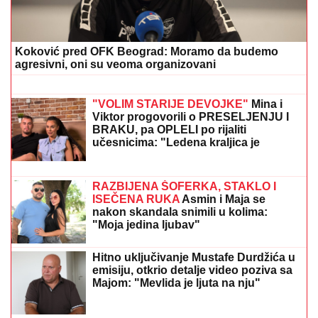
BIZNIS ZA KOJI SE MALO ZNA
Pored
rijalitija i voditeljstva novac mu kaplje i
od ovog posla: "Ljudi mi dolaze
svakodnevno"
5 MINUTA SNIMKA REŠAVAJU
MISTERIJU NESTANKA
FARMACEUTA?!
Milan popio kafu sa
majkom, otišao na posao i više ga
NIKO NIJE VIDEO: Supruzi je poslao
OVU poruku (FOTO)
PILEĆA SUPA SA POVRĆEM I KNEDLAMA:
Domaća i
puna ukusa
NAPUŠTA CRVENU ZVEZDU?
Veliko