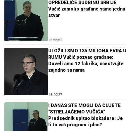
OPREDELIĆE SUDBINU SRBIJE
Vučić zamolio građane samo jednu
stvar
18:55
|
52
ULOŽILI SMO 135 MILIONA EVRA U
RUMU Vučić pozvao građane:
Doveli smo 12 fabrika, učestvujte
zajedno sa nama
18:40
|
27
I DANAS STE MOGLI DA ČUJETE
"STRELJAĆEMO VUČIĆA"
Predsednik upitao blokadere: Je
li to vaš program i plan?