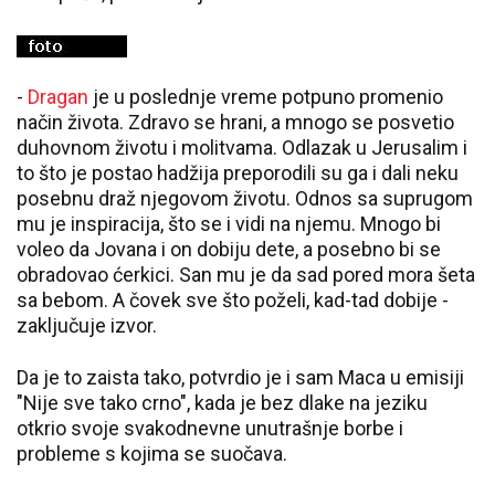
-
Dragan
je u poslednje vreme potpuno promenio
način života. Zdravo se hrani, a mnogo se posvetio
duhovnom životu i molitvama. Odlazak u Jerusalim i
to što je postao hadžija preporodili su ga i dali neku
posebnu draž njegovom životu. Odnos sa suprugom
mu je inspiracija, što se i vidi na njemu. Mnogo bi
voleo da Jovana i on dobiju dete, a posebno bi se
obradovao ćerkici. San mu je da sad pored mora šeta
sa bebom. A čovek sve što poželi, kad-tad dobije -
zaključuje izvor.
Da je to zaista tako, potvrdio je i sam Maca u emisiji
"Nije sve tako crno", kada je bez dlake na jeziku
otkrio svoje svakodnevne unutrašnje borbe i
probleme s kojima se suočava.