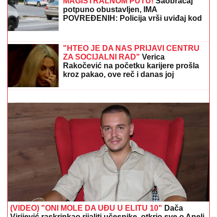
TEŠKA NESREĆA NA
MAGISTRALNOM PUTU!
Saobraćaj
potpuno obustavljen, IMA
POVREĐENIH: Policija vrši uviđaj kod
Stoca
ZEMLjOTRES U VOJSCI SAD! Još jedan američki
general u Evropi HITNO SMENjEN – Pentagon
povukao drastičan potez usred tenzija!
"HTEO JE DA NAS PRIJAVI CENTRU
ZA SOCIJALNI RAD"
Verica