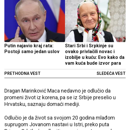
Putin najavio kraj rata:
Stari Srbi i Srpkinje su
Postoji samo jedan uslov
ovako privlačili novac i
izobilje u kuću: Evo kako da
vam kuća bude izvor para
PRETHODNA VEST
SLEDEĆA VEST
Dragan Marinković Maca nedavno je odlučio da
promeni život iz korena, pa se iz Srbije preselio u
Hrvatsku, saznaju domaći mediji.
Odlučio je da život sa svojom 20 godina mlađom
suprugom Jovanom nastavi u Istri, preko puta