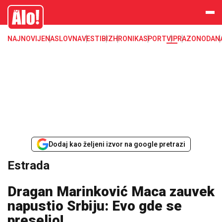
Estrada, poznati, VIP
Alo
NAJNOVIJE
NASLOVNA
VESTI
BIZ
HRONIKA
SPORT
VIP
RAZONODA
N
Dodaj kao željeni izvor na google pretrazi
Estrada
Dragan Marinković Maca zauvek
napustio Srbiju: Evo gde se
preselio!