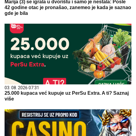
Marija (3) se igrala u dvorištu i samo je nestala: Posle
42 godine otac je pronašao, zanemeo je kada je saznao
gde je bila
03. 08. 2026 07:31
25.000 kupaca već kupuje uz PerSu Extra. A ti? Saznaj
više