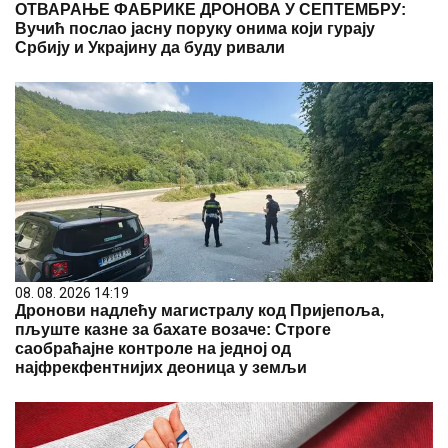
ОТВАРАЊЕ ФАБРИКЕ ДРОНОВА У СЕПТЕМБРУ:
Вучић послао јасну поруку онима који гурају
Србију и Украјину да буду ривали
08. 08. 2026 14:19
Дронови надлећу магистралу код Пријепоља,
пљуште казне за бахате возаче: Строге
саобраћајне контроле на једној од
најфрекфентнијих деоница у земљи