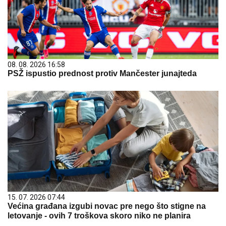
08. 08. 2026 16:58
PSŽ ispustio prednost protiv Mančester junajteda
15. 07. 2026 07:44
Većina građana izgubi novac pre nego što stigne na
letovanje - ovih 7 troškova skoro niko ne planira