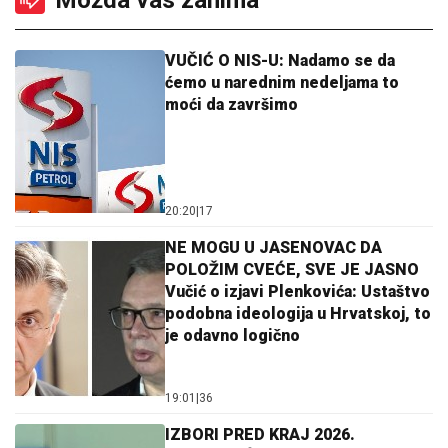
VUČIĆ O NIS-U: Nadamo se da
ćemo u narednim nedeljama to
moći da završimo
20:20
|
17
NE MOGU U JASENOVAC DA
POLOŽIM CVEĆE, SVE JE JASNO
Vučić o izjavi Plenkovića: Ustaštvo
podobna ideologija u Hrvatskoj, to
je odavno logično
19:01
|
36
IZBORI PRED KRAJ 2026.