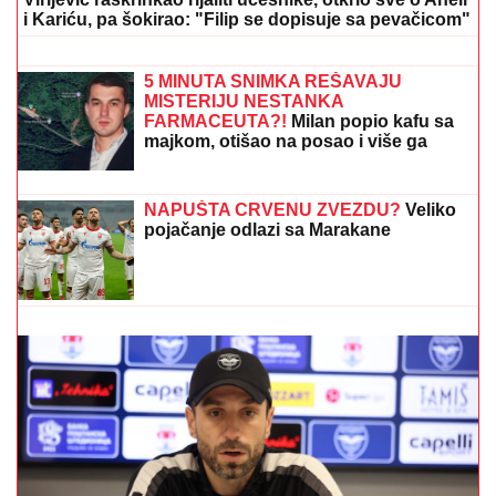
Rakočević na početku karijere prošla
kroz pakao, ove reč i danas joj
odzvanjaju u ušima: "Oduzeće vam
decu"
RECEPT ZA ZDRAVU STAROST:
Naučnici otkrili kako sačuvati snagu i
bistrinu uma
(VIDEO) "ONI MOLE DA UĐU U ELITU 10"
Dača
Virijević raskrinkao rijaliti učesnike, otkrio sve o Aneli
i Kariću, pa šokirao: "Filip se dopisuje sa pevačicom"
BORA SANTANA IMA OZBILJAN