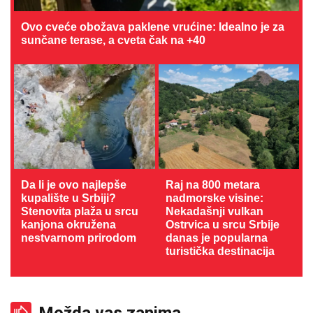
Ovo cveće obožava paklene vrućine: Idealno je za
sunčane terase, a cveta čak na +40
Da li je ovo najlepše
Raj na 800 metara
kupalište u Srbiji?
nadmorske visine:
Stenovita plaža u srcu
Nekadašnji vulkan
kanjona okružena
Ostrvica u srcu Srbije
nestvarnom prirodom
danas je popularna
turistička destinacija
Možda vas zanima