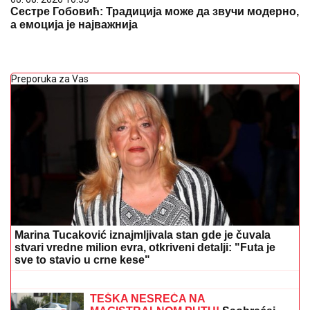
Сестре Гобовић: Традиција може да звучи модерно,
а емоција је најважнија
Preporuka za Vas
Marina Tucaković iznajmljivala stan gde je čuvala
stvari vredne milion evra, otkriveni detalji: "Futa je
sve to stavio u crne kese"
Svastika Veljka Ražnatovića provocira
bujnim grudima! Nataša Rodić
servirala dekolte kao na tacni (FOTO)