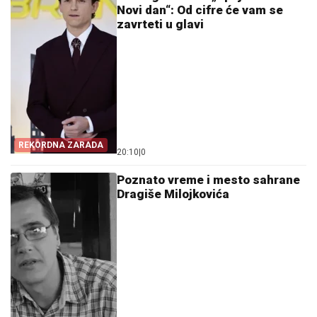
Novi dan“: Od cifre će vam se
zavrteti u glavi
REKORDNA ZARADA
20:10
|
0
Poznato vreme i mesto sahrane
Dragiše Milojkovića