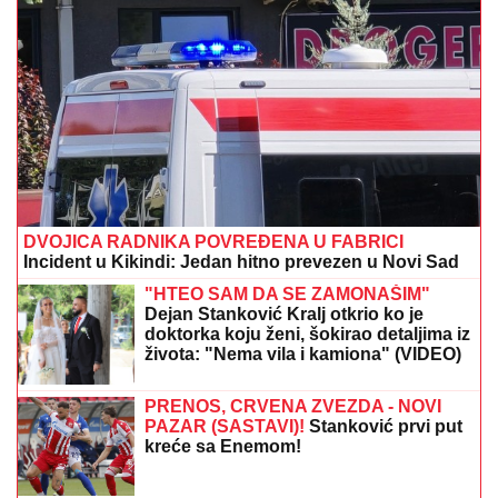
pojačanje odlazi sa Marakane
VRUĆA TEMA U NEMAČKOJ:
Zamena
kancelara posle samo godinu dana,
Mercu ne veruju ni njegovi
Koković pred OFK Beograd: Moramo da budemo
agresivni, oni su veoma organizovani