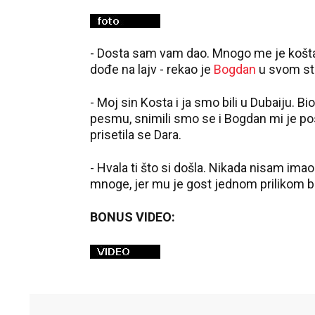
- Dosta sam vam dao. Mnogo me je koštao
dođe na lajv - rekao je
Bogdan
u svom sti
- Moj sin Kosta i ja smo bili u Dubaiju. Bio
pesmu, snimili smo se i Bogdan mi je pos
prisetila se Dara.
- Hvala ti što si došla. Nikada nisam imao 
mnoge, jer mu je gost jednom prilikom bi
BONUS VIDEO: