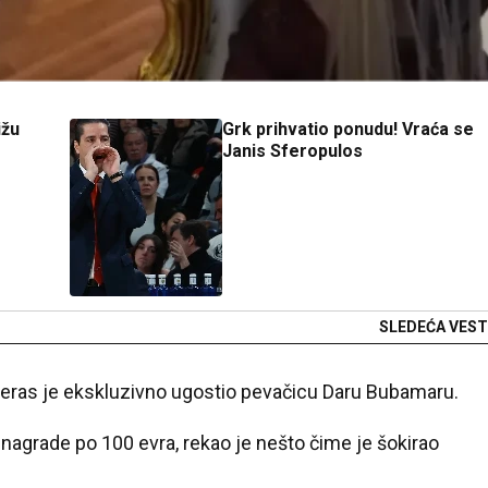
ižu
Grk prihvatio ponudu! Vraća se
Janis Sferopulos
SLEDEĆA VEST
večeras je ekskluzivno ugostio pevačicu Daru Bubamaru.
 nagrade po 100 evra, rekao je nešto čime je šokirao