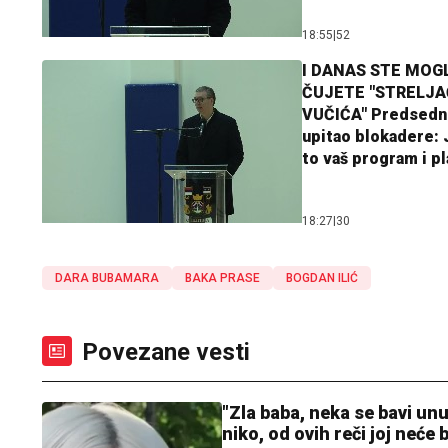
18:55
|
52
I DANAS STE MOGL
ČUJETE "STRELJ
VUČIĆA" Predsedn
upitao blokadere: J
to vaš program i p
18:27
|
30
DARA BUBAMARA
BAKA PRASE
BOGDAN ILIĆ
Povezane vesti
"Zla baba, neka se bavi unu
niko, od ovih reči joj neće 