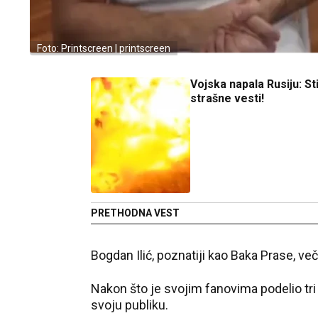
Foto: Printscreen | printscreen
Vojska napala Rusiju: St
strašne vesti!
PRETHODNA VEST
Bogdan Ilić, poznatiji kao Baka Prase, 
Nakon što je svojim fanovima podelio tri
svoju publiku.