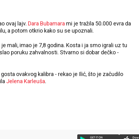
 ovaj lajv.
Dara Bubamara
mi je tražila 50.000 evra da
lu, a potom otkrio kako su se upoznali.
 je mali, imao je 7,8 godina. Kosta i ja smo igrali uz tu
lao poruku zahvalnosti. Stvarno si dobar dečko -
gosta ovakvog kalibra - rekao je Ilić, što je začudilo
la
Jelena Karleuša
.