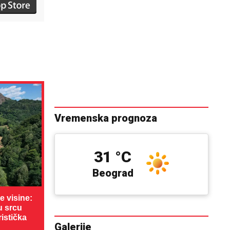
Vremenska prognoza
31 °C
Beograd
 visine:
u srcu
ristička
Galerije