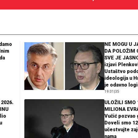
adamo
NE MOGU U 
dnim
DA POLOŽIM 
da
SVE JE JASNO
izjavi Plenkov
Ustaštvo pod
ideologija u H
je odavno log
19:01
|
35
 2026.
ULOŽILI SMO 
INU
MILIONA EVR
lio
Vučić pozvao 
u
Doveli smo 12
učestvujte za
nama