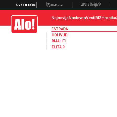
Estrada, poznati, VIP
Uvek u toku.
Najnovije
Naslovna
Vesti
BIZ
Hronika
Alo
ESTRADA
HOLIVUD
RIJALITI
ELITA 9