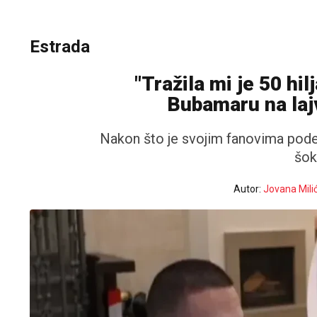
Estrada
"Tražila mi je 50 hi
Bubamaru na lajv
Nakon što je svojim fanovima podel
šok
Autor:
Jovana Mili