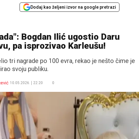
Dodaj kao željeni izvor na google pretrazi
ljada": Bogdan Ilić ugostio Daru
u, pa isprozivao Karleušu!
io tri nagrade po 100 evra, rekao je nešto čime je
irao svoju publiku.
ćević
10.05.2026.
22:20
0