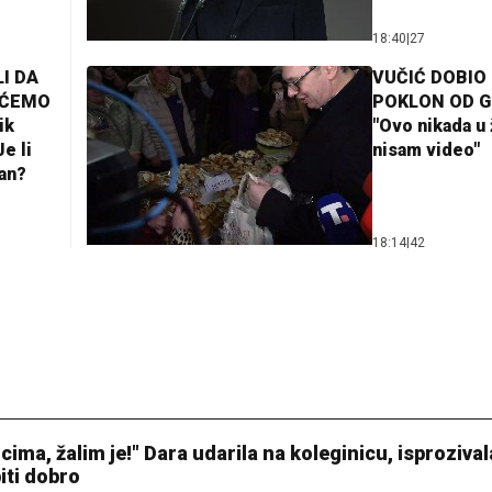
18:40
|
27
I DA
VUČIĆ DOBIO
AĆEMO
POKLON OD 
ik
"Ovo nikada u 
e li
nisam video"
lan?
18:14
|
42
cima, žalim je!" Dara udarila na koleginicu, isprozival
biti dobro