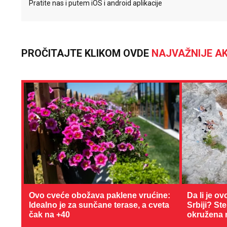
Pratite nas i putem iOS i android aplikacije
PROČITAJTE KLIKOM OVDE
NAJVAŽNIJE AK
Ovo cveće obožava paklene vrućine:
Da li je ov
Idealno je za sunčane terase, a cveta
Srbiji? St
čak na +40
okružena 