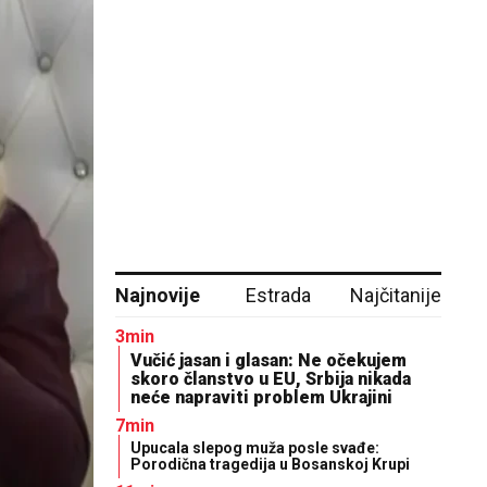
Najnovije
Estrada
Najčitanije
3min
Vučić jasan i glasan: Ne očekujem
skoro članstvo u EU, Srbija nikada
neće napraviti problem Ukrajini
7min
Upucala slepog muža posle svađe:
Porodična tragedija u Bosanskoj Krupi