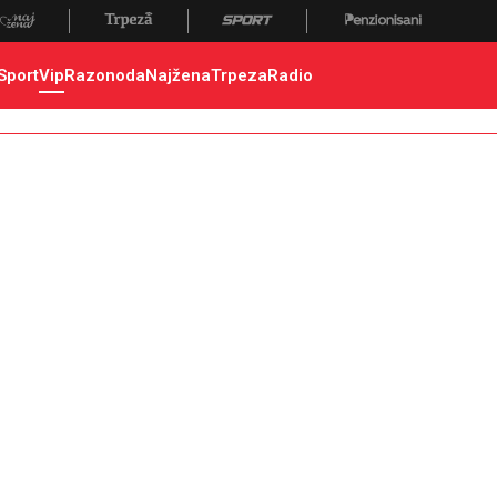
Sport
Vip
Razonoda
Najžena
Trpeza
Radio