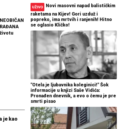
Novi masovni napad balističkim
UŽIVO
raketama na Kijev! Gori uzduž i
popreko, ima mrtvih i ranjenih! Hitno
 NEOBIČAN
se oglasio Kličko!
GRAĐANA
životu
"Otela je ljubavnika koleginici!" Šok
informacije u knjizi Saše Vidića:
Pronađen dnevnik, a evo o čemu je pre
smrti pisao
a je kao