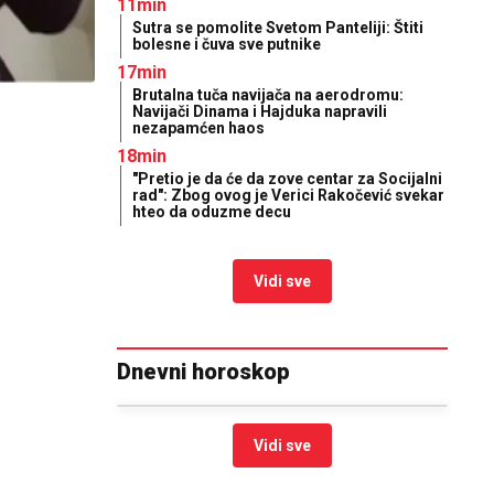
11min
Sutra se pomolite Svetom Panteliji: Štiti
bolesne i čuva sve putnike
17min
Brutalna tuča navijača na aerodromu:
Navijači Dinama i Hajduka napravili
nezapamćen haos
18min
"Pretio je da će da zove centar za Socijalni
rad": Zbog ovog je Verici Rakočević svekar
hteo da oduzme decu
Vidi sve
Dnevni horoskop
Vidi sve