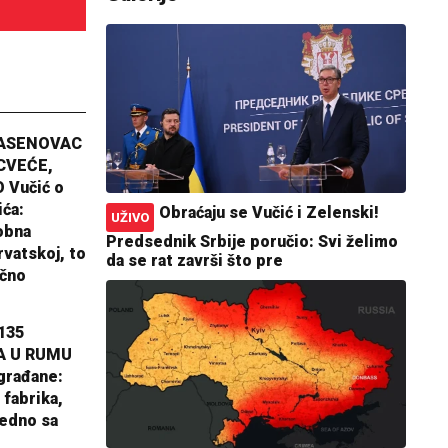
JASENOVAC
CVEĆE,
 Vučić o
ića:
Obraćaju se Vučić i Zelenski!
UŽIVO
obna
Predsednik Srbije poručio: Svi želimo
rvatskoj, to
da se rat završi što pre
ično
135
A U RUMU
građane:
 fabrika,
jedno sa