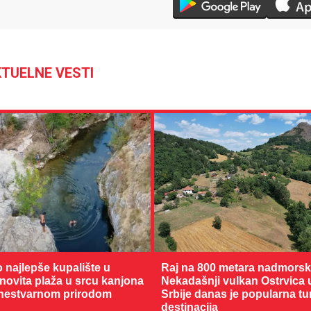
TUELNE VESTI
28 °C
Loznica
o najlepše kupalište u
Raj na 800 metara nadmorske
enovita plaža u srcu kanjona
Nekadašnji vulkan Ostrvica 
nestvarnom prirodom
Srbije danas je popularna tu
destinacija