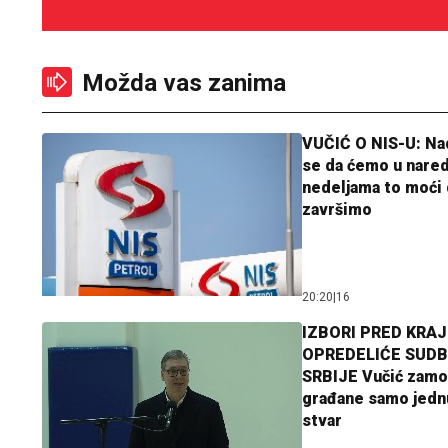
Možda vas zanima
VUČIĆ O NIS-U: N
se da ćemo u nare
nedeljama to moći 
završimo
20:20
|
16
IZBORI PRED KRAJ
OPREDELIĆE SUDB
SRBIJE Vučić zamo
građane samo jedn
stvar